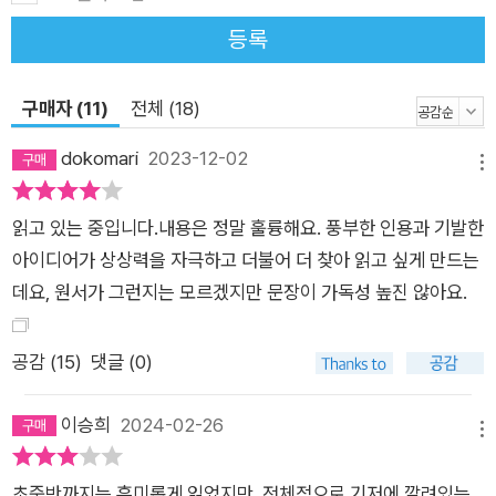
형식은 어떤 것이었을까? ‘가난뱅이에서 백만장자’가 되는 형식
이었다. 영화 속에서 끝없는 추락을 경험하게 하거나 마침내 비극
등록
으로 끝나는 작품은 대개 관객들의 선택이나 찬사를 받는 경우가
드물었다. ‘백만장자에서 가난뱅이’로 이동하는 스토리는 특히 성
구매자 (11)
전체 (18)
공적이지 못했다. 사람들은 대체로 해피엔딩을 사랑한다. 정치,
dokomari
2023-12-02
언론, 기업, 전쟁… 모든 것에는 이야기가 필요하다 영화나 소설
메뉴
속 이야기에만 익숙한 서사 구조가 있는 것은 아니다. 성공하는
읽고 있는 중입니다.내용은 정말 훌륭해요. 풍부한 인용과 기발한
스토리의 뼈대, 즉 마스터 플롯에는 경쟁, 구원, 탐색, 변신, 복수,
아이디어가 상상력을 자극하고 더불어 더 찾아 읽고 싶게 만드는
약자, 러브 스토리, 추적, 성인, 자기희생이 끊임없이 반복된다.
데요, 원서가 그런지는 모르겠지만 문장이 가독성 높진 않아요.
허구이든 사실이든, 혹은 뉴스, 교육, 광고를 비롯하여 정보가 교
환되는 모든 곳에서 이런 서사 구조가 발견된다. 2018년 6월 12
명의 태국 유소년 축구단원이 물이 찬 동굴에 갇혔다. 이들의 이
공감 (
15
)
댓글 (0)
야기가 언론을 타기 시작하자 전 세계 수백만 명의 사람들이 소년
들을 응원했다. 언론의 집중적인 보도는 그들 모두가 생존할 수
이승희
2024-02-26
메뉴
있다는 희망을 품게 했다. 그리고 마침내 그들은 모두 생존해 돌
아왔다. 소년들이 갇혔던 동굴은 이제 매년 100만 명이 찾는 관
초중반까지는 흥미롭게 읽었지만, 전체적으로 기저에 깔려있는