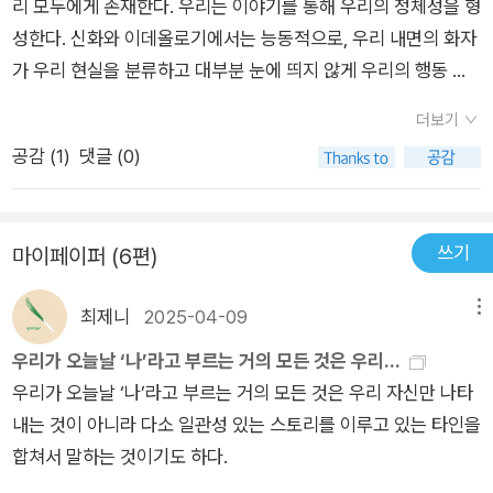
리 모두에게 존재한다. 우리는 이야기를 통해 우리의 정체성을 형
성한다. 신화와 이데올로기에서는 능동적으로, 우리 내면의 화자
가 우리 현실을 분류하고 대부분 눈에 띄지 않게 우리의 행동 패
턴을 의미 있는 이야기로 재해석할 때는 수동적으로 말이다. 우리
더보기
는 내러티브를 통해 정의한 우리 집단의 이익을 위해 공동으로 노
공감 (
1
)
댓글 (0)
력하며, 우리 진영의 입지가 위협받을 때는 매우 공격적인 모습을
보일 수 있다(경쟁 스토리를 통해서만 가능하더라도). 우리의 세
계는 이야기와 이야기의 경쟁에 의해 지배된다. 그리고 우리는 조
쓰기
마이페이퍼 (6편)
작적인 내러티브를 폭로하는 데 서툴다. 섣불리 폭로했다가는 잘
못될 수도 있다. 240-241- P240
최제니
2025-04-09
메뉴
우리가 오늘날 ‘나’라고 부르는 거의 모든 것은 우리...
우리가 오늘날 ‘나’라고 부르는 거의 모든 것은 우리 자신만 나타
내는 것이 아니라 다소 일관성 있는 스토리를 이루고 있는 타인을
합쳐서 말하는 것이기도 하다.