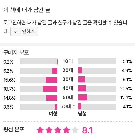
포스트Repost되었다. 말하자면 우리의 생존은 삶에 필수불가결
한 이러한 정보를 전달하는 형식이 얼마나 훌륭한가에 달려 있었
이 책에 내가 남긴 글
다. 달리 표현하면 더 훌륭한 이야기를 가진 부족이 생존 가능성
로그인하면 내가 남긴 글과 친구가 남긴 글을 확인할 수 있습니
이 더 높았다. -90쪽 인간에게 내재한 ‘서사 유전자’를 찾아서 ―
다.
로그인하기
모든 이야기의 보편적 구조를 분석하다 1945년 출간된 『천의 얼
굴을 가진 영웅』에서 조지프 캠벨이 분석한 수천 개에 이르는 전
구매자 분포
세계 신화와 전설은 예외 없이 난관을 극복하고 성공에 이르는 패
턴을 가지고 있었다. 켈트와 아랍 신화, 인도와 그리스의 반신반
10대
0.1%
0.2%
인(半神半人), 그뿐만 아니라 문화적으로 독자적인 미국 원주민
20대
4.9%
6.2%
이나 토착민의 고대 이야기에서도 항상 같은 도식이 발견된다. 붓
30대
9.1%
15.6%
다나 예수 그리고 마호메트의 이야기도 정확히 이런 서사를 따른
40대
10.5%
18.7%
다. 캠벨은 이를 인간에게 내재한 ‘서사 유전자Narrative Gen
50대
12.3%
14.8%
e’로 처럼 이해했다. 실제로 세상의 다양한 이야기들에는 반복적
60대
4.1%
3.6%
으로 나타나는 공통의 서사 유형이 존재한다. 2018년 버밍엄 대
여성
남성
학교의 행동경제학 및 데이터과학과의 포그레브나 교수가 이끄
8.1
평점 분포
는 연구진은 6,000편의 영화 속에 담긴 감정 곡선을 분석했는데