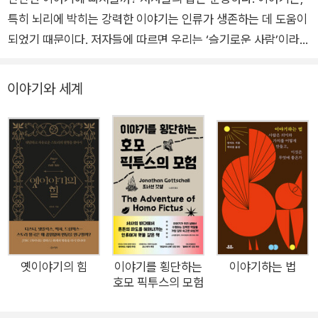
특히 뇌리에 박히는 강력한 이야기는 인류가 생존하는 데 도움이
되었기 때문이다. 저자들에 따르면 우리는 ‘슬기로운 사람’이라는
뜻의 호모 사피엔스라기보다는 ‘이야기하는 사람’인 ‘호모 나랜스
Homo narrans’라고 해야 더 알맞다. 우리는 아주 가끔씩만 슬기
이야기와 세계
로울 뿐이지만, 이야기는 항상 하기 때문이다. 그럼 이야기는 어
떻게 생존에 도움이 되는 것일까? 선사 시대에 한 사람이 자신이
사냥 중에 겪은 위기의 순간을 부족 사람들에게 이야기해주는 상
황을 생각해보자. 그는 거대한 살쾡이를 마주쳤다. 살쾡이가 공격
하자 그는 나무와 돌로 만들어둔 창을 살쾡이 쪽으로 던졌다. 창
은 부러지고 그는 팔에 상처를 입었다. 창 없이 무엇을 할 수 있단
말인가? 그는 도망친다. 저 뒤에 있는 나무 위로 도망치려 하지만
다친 팔로는 나무 위로 올라가지 못한다. 그는 폭포 소리가 들리
는 곳으로 계속 달려간다. 그는 절벽 끝에 다다랐고 살쾡이는 그
옛이야기의 힘
이야기를 횡단하는
이야기하는 법
호모 픽투스의 모험
를 갈기갈기 찢으려고 한다. 공격할 힘도 없이 녹초가 된 그는 죽
음의 두려움을 이기고 절벽 아래로 뛰어든다. 몇 초간의 자유 낙