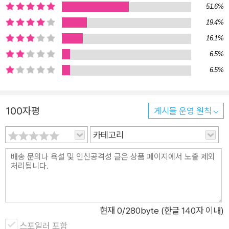
51.6%
6,000편의 영화는 여섯 가지 형식(더 크게 보면 세 가지 범주)에
서 크게 벗어나지 않았다. 헐리우드 영화든 발리우드 영화든 K-
19.4%
무비든 마찬가지다. 어떤 범주들일까? 첫 번째 범주에는 가난뱅
16.1%
이에서 백만장자가 되는 이야기(‘누더기에서 재물로’), 또 하나는
6.5%
거꾸로 주인공이 끝없이 추락하는 이야기(‘재물에서 누더기로’)
6.5%
가 있다. 두 번째 범주에는 누군가 구덩이에 빠졌다가 탈출하는
이야기(‘맨인홀Man in Hole’) 또 하나는 반대로 누군가 한참 상
100자평
게시물 운영 원칙
승한 후에 끝없이 추락하는 이야기(‘이카로스’)가 있다. 세 번째
범주에 우리가 익히 아는 신데렐라 이야기가 있으며 그 반대편에
카테고리
는 처음에는 강한 타격을 경험하고 중간에 상승하지만 결국 비극
을 맞는 오이디푸스 이야기가 있다. 그러면 사람들은 어떤 영화를
선택했을까? 가장 큰 수익을 거둔, 가장 많은 관객의 선택을 받은
스토리는 누군가 구덩이에 빠졌다가 탈출하는 ‘맨인홀’ 형식이었
다. 신데렐라 스토리가 바로 뒤를 이었다. ‘수익’과 ‘평가’는 별개
현재
0
/280byte (한글 140자 이내)
라고 생각할 수도 있다. 그렇다면 관객들의 최고의 찬사를 받은
스포일러 포함