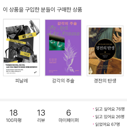
하 끝에 그는 차가운 수면 위로 떨어진다. 그는 죽었을까? 아니
이 상품을 구입한 분들이 구매한 상품
다. 그는 깊은 물에서 모습을 드러내며 숨을 헐떡인다. 해냈어! 부
족 사람들은 흡사 오늘날의 액션 영화와 같은 이런 탈출 스토리를
흥미진진하게 들었을 것이다. 그리고 동시에 이런 교훈과 정보도
얻었을 것이다. 이를테면 적과 만났을 때 무기에만 의지해서는 안
되고 폭포 아래 물속은 비상시에 뛰어들어도 될 만큼 매우 깊으며
절벽에 뛰어내리는 용기가 필요하다는 등의 중요한 정보 말이다.
말하자면 이야기는 성공적인 생존 전략과 정보를 전달하는 훌륭
한 도구였다. 용기를 내 적과 맞서 싸운 이야기, 부족을 위해 자신
을 희생한 이야기, 함께 힘을 모아 역경을 극복한 이야기 등은 무
피날레
감각의 주술
경전의 탄생
엇이 바람직하고 바람직하지 않은지를 사람들에게 알려주었다.
부족 중 한 사람만이라도 이를 따라 하고 그것에 대해 이야기한다
면 그 부족은 더 안전해지고 성장할 수 있었을 것이다. 이야기는
읽고 싶어요 76명
선사 시대의 ‘소셜 콘텐츠Social Content’였으며 감정적 소모가
18
13
6
읽고 있어요 26명
클수록 더 많이-오늘날의 용어로 표현하자면-공유Share되고 리
100자평
리뷰
마이페이퍼
읽었어요 67명