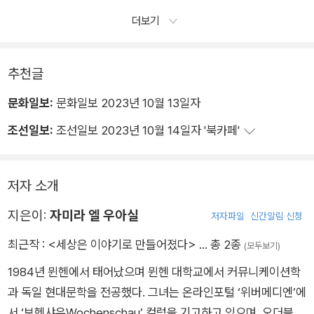
한 여유를 더 많이 갖고 있다.
에 대한 이야기를 들려주라. 그리고 이야기를 확실한 해피엔딩으
더보기
로 시작해보라. 여러분이 어느 지점에서 주인공이고 어느 지점에
서 적대자인지 솔직하게 자문해보라. 유토피아를 만들고 낙원 상
추천글
태를 상상해보라. 그리고 용기를 가져라. 지금까지 감히 꿈만 꾸
었던 다른 사람들과 힘을 합쳐라.
문화일보:
문화일보 2023년 10월 13일자
하지만 무엇보다 중요한 것은 행동하기 전에 방아쇠를 기다리지
조선일보:
조선일보 2023년 10월 14일자 '북카페'
않는 것이다. 여러분의 여정을 오늘 바로 시작하길 바란다.
저자 소개
지은이:
자미라 엘 우아실
저자파일
신간알림 신청
최근작 :
<세상은 이야기로 만들어졌다>
… 총 2종
(모두보기)
1984년 뮌헨에서 태어났으며 뮌헨 대학교에서 커뮤니케이션학
과 독일 현대문학을 전공했다. 그녀는 온라인포털 ‘위버메디엔’에
서 ‘보헨샤우Wochenschau’ 컬럼을 기고하고 있으며, 오더블A