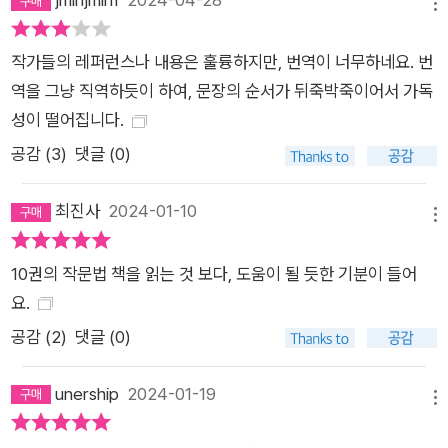
메뉴
에도 쉽게 빠져든다. 정치인과 기업인들은 그리고 때때로 음모론
자들은 이런 상황을 교묘히 이용하며 ‘내러티브’ 전쟁에 뛰어든
작가들의 레퍼런스나 내용은 훌륭하지만, 번역이 너무하네요. 번
다. 노예제도를 정당화하기 위해 백인들은 자신들이 다른 인종을
역을 그냥 직역하듯이 하여, 문장의 순서가 뒤죽박죽이어서 가독
지배해 문명으로 인도해야 한다는 서사를 퍼뜨렸다. 나치는 중세
성이 떨어집니다.
부터 내려온 ‘사악한 유대인’의 이야기를 활용했다. 더 멀리 갈 것
공감 (
3
)
댓글 (0)
도 없다. 일제강점기 간토 대지진 당시 만들어진 ‘불령선인’ 내러
티브 때문에 6천 명(추정)이 넘는 조선인들이 일본 자경단에 의
최진사
2024-01-10
메뉴
해 목숨을 잃었고, 북한이 댐을 터뜨려 남한을 초토화하려 한다는
‘평화의 댐’ 사건에는 정보기관뿐만 아니라 소위 ‘전문가’들까지
10권의 작문법 책을 읽는 것 보다, 도움이 될 듯한 기분이 들어
전면에 나서 국민을 현혹시켰다. 일부 기업인들 역시 마찬가지였
요.
다. 바나나 수출을 독점하기 위해 민의에 의해 선출된 과테말라
공감 (
2
)
댓글 (0)
정부를 공산주의자로 몰아버린 유나이티드 프루트 컴퍼니 이야
기나 여성들의 담배 소비를 촉진하기 위해 ‘자유의 횃불’ 이야기
unership
2024-01-19
를 덧붙인 담배 회사의 이야기는 ‘선전’ 혹은 ‘홍보’의 고전이 되
메뉴
어버렸다. 이야기는 현실을 왜곡하고, 누군가의 이익을 위한 방향