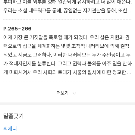
히 꾸며낸 이야기를 전하는 것이 진화적 우월성으로 이어지는 생
힌다. 이야기 : 종교에 기반을 둔 전형적인 메시아. 내러티브 : 이
부여하고 이를 외부를 향해 일관되게 유지하려고 더 많이 애쓴다.
존 요인이 되었다.
타심, 자비, 지혜를 통한 초월.
우리는 소셜 네트워크를 통해, 끊임없는 자기관찰을 통해, 또한
말하자면 허구에 의한 생존Survival by Fiction이다. 그리고 곧
보이지 않는 무수한 타인의 인지에 비추어 봄으로써 우리 자신이
이야기는 우리가 서로에게 경고하거나 위로하는 방식, 우리가 스
4장 「멘토와의 만남」 중
되려고 노력하는 과정에서 끊임없이 서사된 자아가 된다. 그리고
P.265~266
스로 세상을 설명하는 방식, 모든 인간이 자신에 대해 말하는 방
이러한 서사된 자아에 담긴 허구성은 타인의 자기 서사와 경쟁을
이제 가장 큰 거짓말을 폭로할 때가 되었다. 우리 삶은 자원과 권
식으로 바뀌었다.
벌인다.
력으로의 접근을 체계화하는 몇몇 조작적 내러티브에 의해 결정
되었고 지금도 그러하다. 이러한 내러티브는 누가 주인공이고 누
3장 「거부」 중
5장 「첫 번째 문턱을 넘다」 중
가 적대자인지를 분류한다. 그리고 권력과 불의를 아주 믿을 만하
게 미화시켜서 우리 사회의 토대가 사물의 질서에 대한 정교한 허
구라는 사실을 우리가 더 이상 눈치채지 못하게 한다. 이제 우리
는 세상이라는 극장의 등장인물처럼 인간을 연출하는 이러한 강
더보기
력한 ‘어른을 위한 동화’에 대해 이야기하려고 한다. (중략) 이러
한 어른 동화의 일부를 보다 자세히 들여다보면 오늘날 우리가 더
밑줄긋기
불어 사는 우리 삶에 관해 이야기할 때 수천 년 전과 매우 비슷한
허구를 이야기한다는 사실을 확인하게 된다. 이러한 허구가 불의
최제니
의 진짜 원인을 아주 훌륭하게 감추기 때문이며 무언가를 변화시