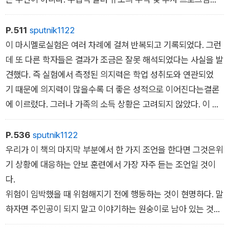
로 두 나라 간의 교류가 배가되었다. 하루 여섯 편의 저가 항공편
으로 밀라노와 중국을 오가는 중국인 노동자들이 중국 기업이 대
P.511
sputnik1122
거 인수한 롬바르디아Lombardia 주의 섬유 산업체에서 일하
이 마시멜로실험은 여러 차례에 걸쳐 반복되고 기록되었다. 그런
는 것은 이제 더 이상 예외적 현상이 아니다. 또한 산업 중심지
데 또 다른 학자들은 결과가 조금은 잘못 해석되었다는 사실을 발
인 밀라노는 세계에서 스모그가 가장 심한 도시 중 하나이며, 이
견했다. 즉 실험에서 측정된 의지력은 학업 성취도와 연관되었
곳 사람들은 특히 폐 질환에 취약하다. 또한 롬바르디아는 인
기 때문에 의지력이 많을수록 더 좋은 성적으로 이어진다는결론
구 밀도가 높고 많은 개인 병원이 효율성 위주로돌아가기 때문
에 이르렀다. 그러나 가족의 소득 상황은 고려되지 않았다. 이 요
에 코로나 바이러스가 초기 단계에서 제지 없이 퍼져나갈 수 있었
인 또한 중요했을 것이다. 왜냐하면 실험에서 빈곤가정의 아이들
다. 그러므로 코로나 팬데믹이 자연재해처럼 갑자기 우리를 찾아
은 일찍부터 불안정감과 불확실함을 경험했기 때문에 즉각적
P.536
sputnik1122
왔다는 것은 많은 정치인이 퍼뜨린 두 번째 거짓말이다.
인 보상을 손에 넣으려고 했다. 결론을 말하자면 자신의 미래
우리가 이 책의 마지막 부분에서 한 가지 조언을 한다면 그것은위
를 불안해하는 사람은 자신이 당장 얻을 수 있는 것을 취한다. 반
기 상황에 대응하는 안보 훈련에서 가장 자주 듣는 조언일 것이
면더 안정되고 확실할수록 더 쉽게, 더 잘 배울 수 있다. 덧붙여
다.
서 말하자면 무조건적 기본소득에 대한 지금까지의 연구는 이 논
위험이 임박했을 때 위험해지기 전에 행동하는 것이 현명하다. 말
제를 확인시켜준다. 자기 서사에서 재정적 불확실함을 배제
하자면 주인공이 되지 말고 이야기하는 원숭이로 남아 있는 것
할 수 있는 사람은 자신을 전기적 모험의 주인공으로 만들기 위
이 좋다. 여러분 자신과 여러분이 사랑하는 사람들에게 좋은 미래