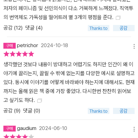
광 명소가 됐다. ‘구원’ 서사의 마스터 플롯이 잘 작동한 사례다.
저자의 페미니즘 및 선민의식이 다소 거북하게 느껴졌다. 직역투
반면에 같은 해 예멘 내전 중 굶주림으로 사망한 5세 미만의 어린
의 번역체도 가독성을 떨어트려 별 3개의 평점을 준다.
이 85,000명에 대해서는 훨씬 적게 보도되었다. 이렇게 상반된
공감 (
12
)
댓글 (4)
보도 횟수의 이유는 명백하다. 이례적 사건이 지속적인 위기 상황
에 비해 뉴스 가치가 높다는 요인 외에도 예멘 어린이의 운명이
petrichor
2024-10-18
메뉴
서사적 측면에서 너무 추상적이었던 것이다. 말하자면 예멘 어린
이들을 주인공으로 연출할 수 있을 만큼 상징적인 개별적 사건이
생각했던 것보다 내용이 방대하고 어렵기도 하지만 인간이 왜 이
없었고 위기 상황이 너무 애매모호했다. 예멘 어린이 이야기로는
야기에 끌리는지, 끌릴 수 밖에 없는지를 다양한 예시로 설명하고
태국 소년을 동굴에서 구출하는 것과 같은 해피엔딩을 기대하면
있다. 동시에 이야기를 어떻게 바라봐야 하는지에 대해서도. 현재
서 확실한 저널리즘 연출을 전개하기가 불가능했다. 아무리 ‘뉴
까지는 올해 읽은 책 중에 가장 좋았다. 다시한번 찬찬히 읽어보
스’의 기능에 대해 따따부따해도 이것이 현실이다. 지금도 큰 재
고 싶기도 하다.
난이나 재해가 일어나면 곧이어 언론은 영웅 혹은 의인 찾기에 골
공감 (
9
)
댓글 (0)
몰하며, 독자는 사건의 원인이나 발단보다 여기에 더 큰 관심을
보일 때가 많다. 또 ‘경쟁’ 서사는 모든 형태의 선거 운동에서 보
gaudium
2024-06-10
이는 표준 서사며, ‘변신’ 서사는 다양한 비포&애프터 쇼에서 나
메뉴