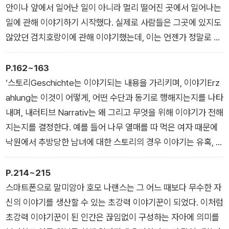
안이나 앞에서 일어난 일이 아니라 멀리 떨어진 곳에서 일어나는
일에 관해 이야기하기 시작했다. 실제로 사람들은 그곳에 있지도
않았던 검치호랑이에 관해 이야기했는데, 이는 언젠가 정말로 검
치호랑이를 마주칠 때를 대비하여 정신적으로 무장하기 위해서
였을 것이다.
P.162~163
바로 여기서 허구가 시작되었을까? 사냥꾼들의 이야기에 나오는
‘스토리Geschichte는 이야기되는 내용을 가리키며, 이야기Erz
매머드가 그냥 큰 정도가 아니라 산만큼 거대했을까? 그리고 언
ahlung는 이것이 어떻게, 어떤 수단과 동기로 행해지는지를 나타
제부터인가 특히 인상적으로 이야기를 전하는 사람들이 부족에
내며, 내러티브 Narrativ는 왜 그리고 무엇을 위해 이야기가 전해
서 완전히 새로운 역할을 맡게 된 것일까?
지는지를 결정한다. 예를 들어 나무 열매를 따 먹은 여자 때문에
오늘날의 관점에서 볼 때 매머드가 공포를 불러일으킬 정도로 크
낙원에서 추방당한 남녀에 대한 스토리의 경우 이야기는 유혹, 죄
게 묘사된 이야기가 별 볼 일 없는 토끼 사냥보다 더 많이 이야기
책감, 추방에 대한 것이지만 이러한 이야기의 지배적 내러티브는
되었다는 사실은 일리가 있어 보인다. 내러티브의 진화에서 더 흥
다음과 같다. 즉 ‘여성은 위험하다.’ (중략)
P.214~215
미진진하고 더 인상적인 이야기가 확고한 위치를 차지한 이유는
또는 신약성경을 예로 들 수 있다. 스토리 : 목수의 아들에서 한
스마트폰으로 말미암아 호모 나랜스는 그 어느 때보다 무수한 자
객관적인 정보보다 박진감이 있어서 더 잘 전달되고 더 많이 이야
종파의 지도자가 된 사람이 유대인 체제와 로마의 통치 세력에 맞
신의 이야기를 생산할 수 있는 초강력 이야기꾼이 되었다. 이처럼
기되었기 때문이다. 인류 역사의 어느 시점부터 미화되거나 완전
서다가 결국 그로 인해(그리고 우리의 죄를 위해) 십자가에 못 박
초강력 이야기꾼이 된 인간은 끊임없이 구성하는 자아에 의미를