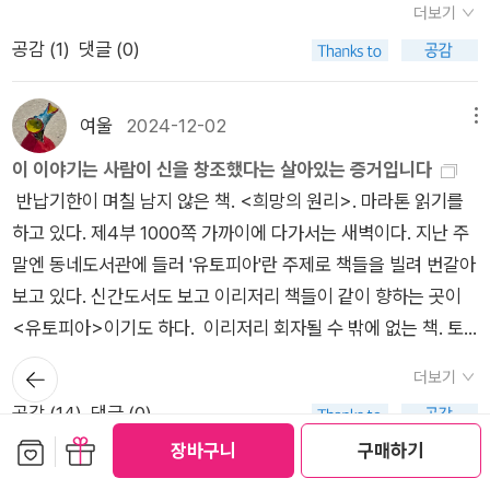
더보기
공감 (
1
)
댓글 (0)
여울
2024-12-02
메뉴
이 이야기는 사람이 신을 창조했다는 살아있는 증거입니다
반납기한이 며칠 남지 않은 책. <희망의 원리>. 마라톤 읽기를
하고 있다. 제4부 1000쪽 가까이에 다가서는 새벽이다. 지난 주
말엔 동네도서관에 들러 '유토피아'란 주제로 책들을 빌려 번갈아
보고 있다. 신간도서도 보고 이리저리 책들이 같이 향하는 곳이
<유토피아>이기도 하다. 이리저리 회자될 수 밖에 없는 책. 토
머스 모어를 읽기 시작한다. 물론 500년도 지난 이야기다. 그는
뒤로가
더보기
기
제주도 세 배 크기의 이상적이 나라 유토포스가 세운 유토피아를
공감 (
14
)
댓글 (0)
경험한 선원 라파엘 히틀로다이오의 입을 빌어 말한다. 그곳에서
보관함담기
선물하기
장바구니
구매하기
는 오전 3시간 오후3시가 점심과 휴식 2시간, 6시간 노동만이 아
니라 300년 뒤에나 말한 푸리에 생시몽의 꿈들이 여기에서 출발
김섬
2024-08-10
메뉴