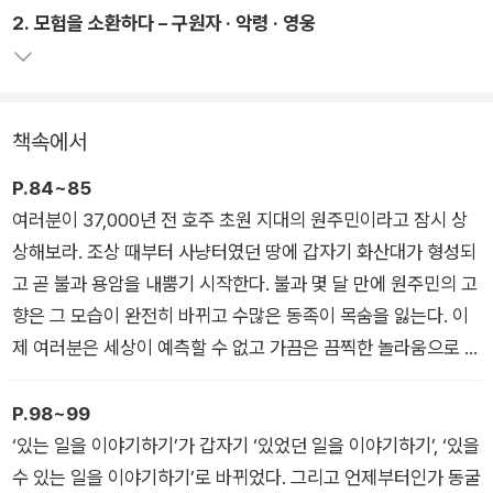
2. 모험을 소환하다 – 구원자 · 악령 · 영웅
2022년 독일 독서문화진흥재단에서 선정한 최고의 논픽션 중
한 권에 들어갔던 이 책에서 저자들은 이야기가 지닌 상반된 영향
력을 추적한다. 그들은 어떤 이야기가 오늘날 우리를 위험에 빠뜨
리는지 그리고 우리 세상을 유지하기 위해 새로운 이야기가 왜 절
책속에서
박한지를 잘 풀어놓고 있다.
P.84~85
여러분이 37,000년 전 호주 초원 지대의 원주민이라고 잠시 상
상해보라. 조상 때부터 사냥터였던 땅에 갑자기 화산대가 형성되
고 곧 불과 용암을 내뿜기 시작한다. 불과 몇 달 만에 원주민의 고
향은 그 모습이 완전히 바뀌고 수많은 동족이 목숨을 잃는다. 이
제 여러분은 세상이 예측할 수 없고 가끔은 끔찍한 놀라움으로 가
득 차 있고 이치에 맞지도 않으며 아무도 설명하지 못한다는 사
실, 죽을 때까지 이런 일이 계속된다는 사실을 받아들이든지 아니
P.98~99
면 이야기를 만들어내든지 둘 중 하나다.
‘있는 일을 이야기하기’가 갑자기 ‘있었던 일을 이야기하기’, ‘있을
3장 「거부」 중
수 있는 일을 이야기하기’로 바뀌었다. 그리고 언제부터인가 동굴