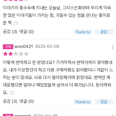
타난다. ‘약자’ 서사는 <슈퍼스타K>나 <미스터트롯> 같은 경연
이야기의 홍수속에 지내는 오늘날, 그리스신화부터 우리게 익숙
프로그램의 성공 보증 수표며, 정치인에게도 그렇다. 아웃사이더
한 많은 이야기들이 가지는 힘, 가질수 있는 힘을 만나는 흥미로
가 한순간에 출세하는 이야기를 모두가 좋아한다. 인류를 위험에
운 책
빠뜨리기도 하는 이야기의 힘 하지만 이런 ‘서사’가 정치인이나
공감 (
3
)
댓글 (0)
정치에 이용되기 시작하면 또 다른 상황이 전개된다. 음모 서사가
대표적이다. 한 가정의 아버지였던 남자는 자동 소총으로 무장하
woo0421
2025-02-06
고 피자 가게에 쳐들어갔다. 그는 그 피자 가게의 지하실에서는
메뉴
미국 민주당 의원들이 아동을 상대로 가학적인 조직적 범죄를 저
지르고 있다고 믿었다. 힐러리 클린턴을 비롯한 다른 유명 정치인
이렇게 번역하고 돈 받았나요? 기가막혀서 번역가까지 찾아봤네
들이 할리우드 스타들이 노화를 방지하기 위해 사용하는 대사물
요. 내가 이상한건가 하고 다른 구매자평도 읽어봤더니 저같이 느
질인 아드레노크롬을 얻기 위해 어린이를 납치하여 고문한다는
끼는 분이 많네요. 뇌로 다시 필러링해가며 읽었네요. 번역만 제
것이다. 이 남자는 큐어넌QAnon 음모론을 믿는 사람이었다. 큐
대로했으면 얼마나 재밌었을까 싶어서 더 화가납니다. 돈아까워
어넌은 ‘딥 스테이트Deep State’라는 숨겨진 권력 집단이 미국
요.
사회를 지배하고 있으며, 이런 비밀을 폭로하고 맞서 싸우는 것이
공감 (
3
)
댓글 (0)
‘영웅’들의 역할이라는 서사를 퍼뜨렸다. 피자 가게에 쳐들어간
남자는 그런 영웅이 되고자 했다. 사실 우리는 이런 (음모) 서사
jminjmin1
2024-04-28