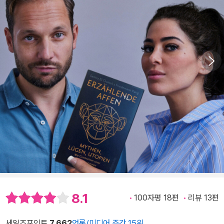
8.1
100자평 18편
리뷰 13편
세일즈포인트
7,662
언론/미디어 주간 15위