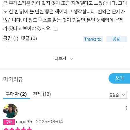
금 무리스러운 점이 없지 않아 조금 지겨웠다고 느꼈습니다. 그래
적인 이야기가 훨씬 더 많이 필요하다. 하지만 근본적인 변화는
도 한 번 읽어 볼 만한 좋은 책이라고 생각합니다. 번역은 문제가
우리가 자신을 서사 이야기, 즉 우리 이야기의 주인공으로 만드는
없습니다. 이 정도 텍스트 읽는 것이 힘들면 본인 문해력에 문제
것에서 시작된다. 우리가 인류로서 영웅 여정을 하고 있다고 본다
가 있다고 보아야 겠지요.
면 어떨까? 무엇이 우리에게 경고를 보내고 우리를 움직이게 할
공감 (
1
)
댓글 (0)
까? 우리는 어디에서 우리의 부름을 거부할까? 기후 위기에서 혹
은 코로나 팬데믹에서 나타나는 변화의 문턱은 어떤 것일까? 그
리고 가장 중요한 것, 즉 원대한 목표는 무엇인가? 우리는 어떤
더보기
근본적인 변화를 꾀하여 세상을 변화시킬 수 있을까? 저자들은
더 평화로운 세상을 그리는 우리의 능력, 그리고 그 세상을 위해
쓰기
마이리뷰
단결하는 능력, 즉 나쁜 과거에 대한 인식, 더 나은 미래에 대한
상상 그리고 그것에 대해 이야기하려는 우리의 열정에 주목한다.
구매자 (2)
전체 (13)
오늘날 이러한 능력은 그 어느 때보다 더 필요해 보인다. 말하자
면 우리가 이러한 능력을 재발견하고 유용하게 사용한다면 이는
메뉴
진정한 변화가 될 것이라고 저자들은 말한다. 이 책은 그리스 신
nana35
2025-03-04
화에서부터 넷플릭스까지, 인류가 지나온 긴 이야기의 역사를 씨