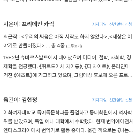
udible의 팟캐스트 ‘작 니말스 니체Sag Niemals Nietzsche’에
서 크리스티아네 슈텡거와 함께 철학 프로그램을 진행하고 있다.
지은이:
프리데만 카릭
저자파일
신간알림 신청
2020년부터는 〈슈피겔〉 지의 온라인 컬럼 ‘간츠 마이너 마이눙G
anz Meiner Meinung’을 기고하고 있으며, 프리데만 카릭과 함
최근작 :
<우리의 싸움은 아직 시작도 하지 않았다>
,
<세상은 이
께 팟캐스트 ‘해적방송국 파워플레이’를 진행하고 있다.
야기로 만들어졌다>
… 총 4종
(모두보기)
1982년 슈바르츠발트에서 태어났으며 미디어, 철학, 사회학, 경
제학을 전공했다. 《쥐트도이체 차이퉁》, 《디 차이트》, 온라인매
거진 《예츠트》에 기고하고 있으며, 그림메상 후보에 오른 프로그
램 <예거 & 잠믈러>(ARD/ZDF 방송)를 진행하고 있다. 2017
년 첫 논픽션인 『우리가 사랑하는 법: 일부일처제의 종말』(국내
옮긴이:
김현정
저자파일
신간알림 신청
미출간)을 출간했으며, 2019년에는 첫 소설인 『정글』(국내 미출
간)을 냈다. 2021년 자미라 엘 우아실과 함께 쓴 『세상은 이야기
이화여자대학교 독어독문학과를 졸업하고 동대학원에서 석사학
로 만들어졌다』가 슈피겔 베스트셀러가 되었으며, 독일 논픽션상
위를 받았으며, 독일 예나 대학에서 수학했다. 현재 번역에이전시
최종 후보로 올랐다. 화이트와인과 멋진 첫 문장을 좋아한다.
엔터스코리아에서 번역가로 활동 중이다. 옮긴 책으로는 《나는