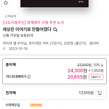
소득공제
[나도서점주인] 정재경의 서점 추천 도서
세상은 이야기로 만들어졌다
신화·거짓말·유토피아
자미라 엘 우아실
,
프리데만 카릭
(지은이),
김현정
(옮긴이)
원더박
스
2023-10-16
종이책
27,000
원,
10%
24,300
원
+ 1,350원
20,655
원
카드최대혜택가
더보기
전자책
17,010
원
수령예상일
양탄자배송