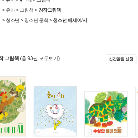
서
>
유아
>
그림책
>
창작그림책
서
>
청소년
>
청소년 문학
>
청소년 에세이/시
작 그림책
(총 93권 모두보기)
신간알림 신청