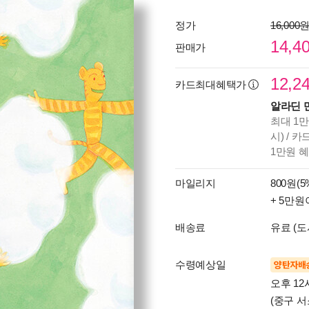
정가
16,000
14,4
판매가
12,2
카드최대혜택가
알라딘 
최대 1만
시) / 
1만원 
마일리지
800원(5
+ 5만원
배송료
유료 (도
수령예상일
양탄자배
오후 12
(중구 서