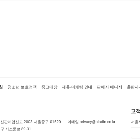
침
청소년 보호정책
중고매장
제휴·마케팅 안내
판매자 매니저
출판사
고객
신판매업신고 2003-서울중구-01520
이메일 privacy@aladin.co.kr
서울시
구 서소문로 89-31