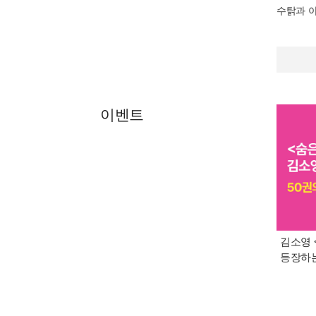
수탉과 
이벤트
김소영 
등장하는