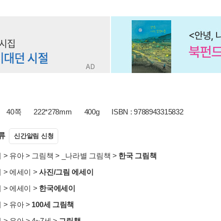
40쪽
222*278mm
400g
ISBN : 9788943315832
류
신간알림 신청
서
>
유아
>
그림책
>
_나라별 그림책
>
한국 그림책
서
>
에세이
>
사진/그림 에세이
서
>
에세이
>
한국에세이
서
>
유아
>
100세 그림책
서
>
유아
>
4~7세
>
그림책