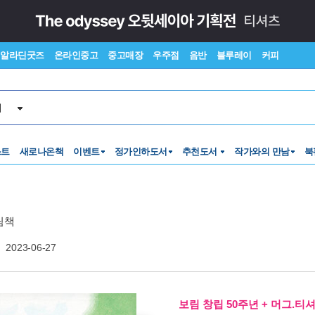
알라딘굿즈
온라인중고
중고매장
우주점
음반
블루레이
커피
서
스트
새로나온책
이벤트
정가인하도서
추천도서
작가와의 만남
북
림책
2023-06-27
보림 창립 50주년 + 머그.티