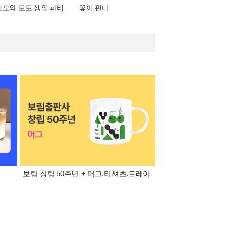
모모와 토토 생일 파티
꽃이 핀다
보림 창립 50주년 + 머그.티셔츠.트레이
8월 특별 선물. 각도 
이동식 빨래 바구니