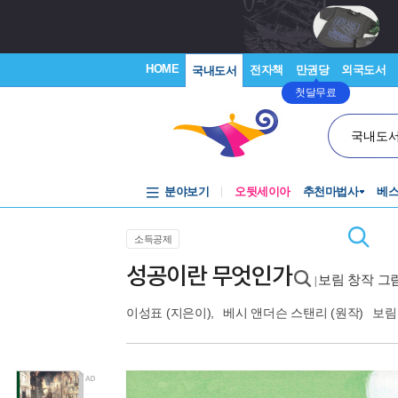
HOME
전자책
만권당
외국도서
국내도서
첫달무료
국내도
분야보기
오뒷세이아
추천마법사
베
소득공제
성공이란 무엇인가
보림 창작 그
|
이성표
(지은이),
베시 앤더슨 스탠리
(원작)
보림