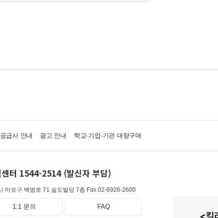
·공급사 안내
광고 안내
학교·기업·기관 대량구매
센터 1544-2514 (발신자 부담)
 마포구 백범로 71 숨도빌딩 7층
Fax 02-6926-2600
1:1 문의
FAQ