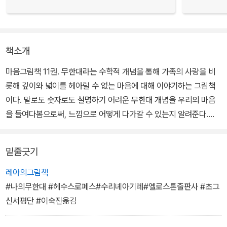
책소개
마음그림책 11권. 무한대라는 수학적 개념을 통해 가족의 사랑을 비
롯해 깊이와 넓이를 헤아릴 수 없는 마음에 대해 이야기하는 그림책
이다. 말로도 숫자로도 설명하기 어려운 무한대 개념을 우리의 마음
을 들여다봄으로써, 느낌으로 어떻게 다가갈 수 있는지 알려준다.
어린 소녀 클라우는 학교에서 무한대 개념을 배운다. 하지만 아무리
밑줄긋기
노력해도 무한대가 무엇인지 알 수가 없었다. 함께 바닷가에 놀러 나
간 클라우에게 아빠와 엄마는 끈질기게 무한대가 무엇인지 설명해 주
레아의그림책
는데….
#나의무한대 #헤수스로페스#수리녜아기레#옐로스톤출판사 #초그
신서평단 #이숙진옮김