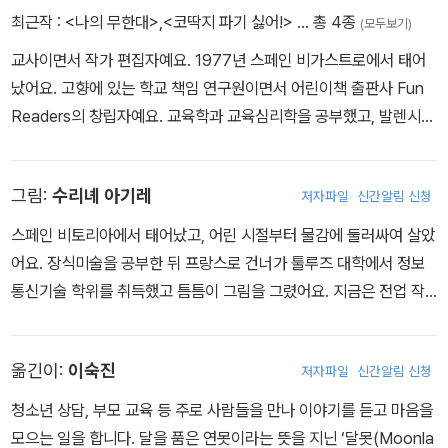
최근작 :
<나의 무한대>
,
<코딱지 파기 싫어!>
… 총 4종
(모두보기)
교사이면서 작가 편집자예요. 1977년 스페인 비가스트로에서 태어
났어요. 고향에 있는 학교 책임 연구원이면서 어린이책 출판사 Fun
Readers의 창립자예요. 교육학과 교육심리학을 공부했고, 발렌시아
대학교에서 정서지능으로 석사 학위를 받았어요. 《코딱지 파기 싫
어》, 《비의 딸》, 《이글루》 등의 어린이책을 지었어요.
그림:
수리녜 아기레
저자파일
신간알림 신청
스페인 비토리아에서 태어났고, 어린 시절부터 물감에 둘러싸여 살았
어요. 장식미술을 공부한 뒤 프랑스로 건너가 툴루즈 대학에서 정보
통신기술 학위를 취득했고 틈틈이 그림을 그렸어요. 지금은 전업 작
가로 활동하면서 세비야 대학교에서 일러스트레이션 강의도 해요. 스
페인을 비롯해 여러 나라에서 책이 출간되었고, 다수의 수상 경력을
옮긴이:
이숙진
저자파일
신간알림 신청
가지고 있어요.
청소년 상담, 부모 교육 등 주로 사람들을 만나 이야기를 듣고 마음을
모으는 일을 합니다. 달을 품은 연못이라는 뜻을 지닌 ‘달못(Moonla