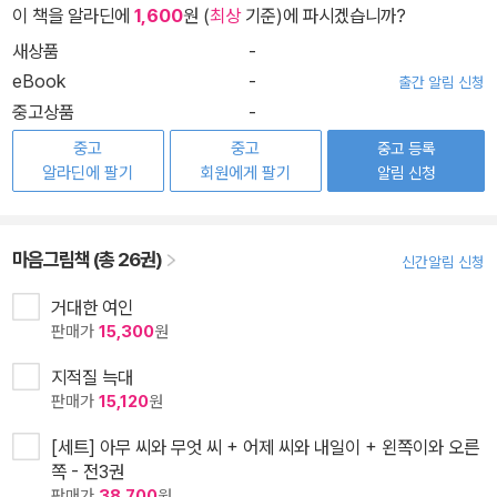
이 책을 알라딘에
1,600
원 (
최상
기준)에 파시겠습니까?
새상품
-
eBook
-
출간 알림 신청
중고상품
-
중고
중고
중고 등록
알라딘에 팔기
회원에게 팔기
알림 신청
마음그림책 (총 26권)
신간알림 신청
거대한 여인
판매가
15,300
원
지적질 늑대
판매가
15,120
원
[세트] 아무 씨와 무엇 씨 + 어제 씨와 내일이 + 왼쪽이와 오른
쪽 - 전3권
판매가
38,700
원