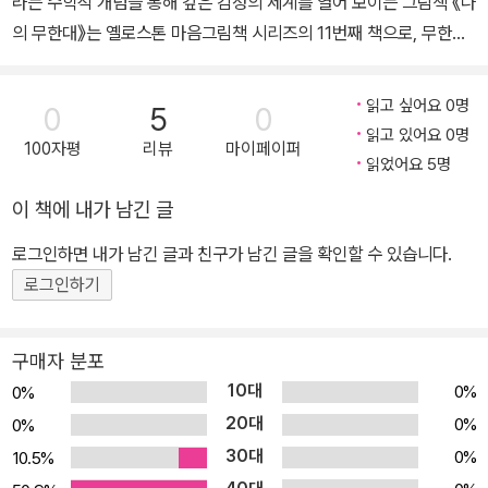
라는 수학적 개념을 통해 깊은 감정의 세계를 열어 보이는 그림책 《나
의 무한대》는 옐로스톤 마음그림책 시리즈의 11번째 책으로, 무한대
라는 수학적 개념을 통해 가족의 사랑을 비롯해 깊이와 넓이를 헤아
릴 수 없는 마음에 대해 이야기하는 그림책입니다. 수학에는 무한대
읽고 싶어요 0명
0
5
0
라는 불가사의한 수가 있습니다. 셀 수 없이 많은 걸 나타내는 수이지
읽고 있어요 0명
100자평
리뷰
마이페이퍼
요. 셀 수 없다는 건 어떤 것일까요? 셀 수 없는 것을 표현할 때 우리
읽었어요 5명
는 무한한 우주를 비유합니다. 셀 수 없는 무한함은 우리의 마음을 나
이 책에 내가 남긴 글
타낼 때도 씁니다. 그래서 마음을 작은 우주라고 표현하는지도 모르
겠습니다. 이런 생각도 해보게 됩니다. 무한함이란 우리 마음으로만
로그인하면 내가 남긴 글과 친구가 남긴 글을 확인할 수 있습니다.
다가갈 수 있는 우주적 장엄함의 느낌이 아닐까라고요. 《나의 무한
로그인하기
대》는 말로도 숫자로도 설명하기 어려운 무한대 개념을 우리의 마음
을 들여다봄으로써, 느낌으로 어떻게 다가갈 수 있는지 알려줍니다.
구매자 분포
어린 소녀 클라우는 학교에서 무한대 개념을 배웁니다. 하지만 아무
10대
0%
0%
리 노력해도 무한대가 무엇인지 알 수가 없었어요. 함께 바닷가에 놀
20대
0%
0%
러 나간 클라우에게 아빠와 엄마는 끈질기게 무한대가 무엇인지 설명
30대
0%
10.5%
해 줍니다. “잠에서 깨어났을 때 네가 느끼는 기쁨, 그 기쁨이 바로 무