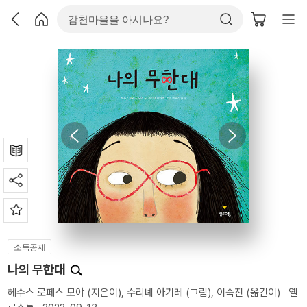
소득공제
나의 무한대
헤수스 로페스 모야
(지은이),
수리녜 아기레
(그림),
이숙진
(옮긴이)
옐