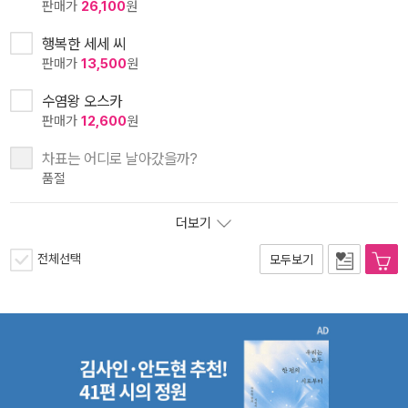
판매가
26,100
원
행복한 세세 씨
판매가
13,500
원
수염왕 오스카
판매가
12,600
원
차표는 어디로 날아갔을까?
품절
더보기
전체선택
모두보기