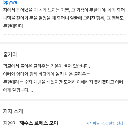
bpywe
잠에서 깨어났을 때 네가 느끼는 기쁨, 그 기쁨이 무한대야. 네가 할머
니댁을 찾아가 문을 열었을 때 할머니 얼굴에 그려진 행복, 그 행복도
무한대란다
줄거리
학교에서 돌아온 클라우는 기운이 빠져 있습니다.
아빠와 엄마와 함께 바닷가에 놀러 나온 클라우는
무한대라는 숫자 개념을 배웠지만 도저히 이해하지 못하겠다고 아빠
에게 말합니다.
아빠와 엄마는 여러 가지 예를 들어 무한대를 설명합니다.
해변가의 헤아릴 수 없이 많은 모래알보다도 더 큰 수,
저자 소개
하지만 굳이 셀 필요가 없는 수를 아빠는 마음을 예로 들어 설명합니
다.
지은이:
헤수스 로페스 모야
저자파일
신간알림 신청