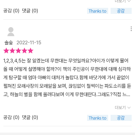
더보기
이 작은 그림책 한 권이 주는 무한한 감동!<나의 무한대>를 통
해할 수 없었던 클라우. 집에 돌아와서도 무한대에 대한 풀리지 않는
이터가 있는 공원에 가고 싶다 했는데.. 편안한 장소를 가고 싶은거일
해 꼭 확인해 보세요. 🌿위 리뷰는 도서를 제공받아, 솔직하게 작성
공감 (
0
)
댓글 (0)
울적한 클라우는 엄마에게 바다에 가고 싶다고 하고 마침내 클라우가
수도 있겠구나 싶다. 물론 놀고 싶어서도 있겠지만~내가 마음이 불편
하였습니다.
족은 바다에 도착한다. 바다에 도착해서도 전혀 즐겁지 않는 클라우
할 때 가고 싶은 장소가 있다는 것도 참 좋은 일이다. ​​숫자 공부인가
는 아빠에게 묻는다. 도대체 무한대라는 수는 어떤 수인지, 얼마나 큰
메뉴
싶은 책... 하나, 둘, 셋 하나씩 시작해 나간다. 하나는 세상 유일한 존
수인지. 아빠는 하늘의 별보다, 바닷가 모래알보다 더 크다고 하지만
재인 나, 그림책 속의 유일한 거인 하나. 한개가 그냥 숫자 중 가장 먼
솔숲
2022-11-15
클라우는 도통 이해가 되지 않는다.그런 클라우에게 아빠는 수학적
저 세아리는 숫자이기도 하지만, 유일한, 독보적이란 의미도 있는데
개념인 무한대를 수학이 아닌 클라우의 경험한 마음으로 설명한다.잠
그런걸 얘기해 주니 또 색다르다. 둘 너와 나. 엄마와 아빠. 셋. 가족의
1,2,3,4,5는 잘 알겠는데 무한대는 무엇일까요?아이가 이렇게 물어
에서 깨어났을 때 네가 느끼는 기쁨, 할머니 댁에 찾아가 문을 열었을
구성원이 늘면서 너와 나와 그리고 아이까지 우리가 되는 순간이다.
올 때 어떻게 설명해야 할까?이 책의 주인공이 무한대에 대해 심각하
때 할머니 얼굴에 그려진 행복... 그리고 클라우가 엄마, 아빠 부모님
넷. 다른 4을 찾아보는 퀴즈를 해 보아도 좋겠다는 생각이 든다. ​무한
게 탐구할 때 엄마 아빠의 대처가 놀랍다.함께 바닷가에 가서 끝없이
을 사랑하는 마음, 눈으로 볼 수 없는 마음으로 느끼는 우정, 사랑, 미
대의 설명을 이어나가며 모래, 별을 설명해도 모르겠다는 주인공 클
펄쳐진 모래사장의 모래알을 보며, 끊임없이 철썩이는 파도소리를 듣
소 등으로.아빠의 설명을 듣고 ‘무한대’의 개념을 온전히 이해한 클라
라우.이 즈음이면 나라면 이미 포기했을지도 모르겠다. 됐어! 다음에
고, 하늘의 별을 함께 올려다보며 이게 무한대란다.그래도?직접 느낄
우는 기쁜 마음으로 아빠, 엄마를 꽉 껴안는다. 무한대의 사랑을 느끼
하자. 언젠가 알게될거야. 이런식으로?부모는 참을성도 있어야하고
수있는 무한대는...바로 네가 할머니 댁에 찾아가 문을 열었을 때 할머
며.......‘가장 중요한 것은 눈에는 보이지 않는다’라는 어린 왕자의 문
더보기
끈기도 있어야하고 인내심도 있어야하고 아이의 수준에서 설명할 줄
니 얼굴에 그려진 행복.아 알겠다. 비로소 아이는 외친다.무한대는 제
장이 떠오르는 장면이다. 이해하지 못한, 풀리지 않는 문제에 대해 집
도 알아야 한다.신랑이 종종 아이에게 설명을 할 때, (아니 종종이 아
공감 (
0
)
댓글 (0)
가 가장 잘 알고있는 단어에요!이런 사랑을 나눌 수 있는 가족아이가
요하게 물음을 던지고 해결하려고 한 클라우. 클라우의 문제를 풀어
니라 매번)어려운 말을 쓰곤 한다. 본인의 입장에서 본인의 수준으로
쓴 무한대 안경도 바닷가에서 하늘을 향해 치켜든 얼굴도아름다운 색
주기 위해 클라우의 눈높이에 맞춰 설명하는 엄마, 아빠의 모습에서
만 상황이나 단어 설명을 하니 아이는 들을수록 모르겠는거다. 어디