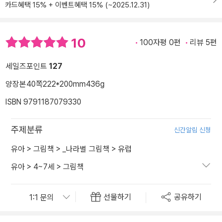
카드혜택 15% + 이벤트혜택 15% (~2025.12.31)
10
100자평 0편
리뷰 5편
세일즈포인트
127
양장본
40쪽
222*200mm
436g
ISBN 9791187079330
주제분류
신간알림 신청
유아
>
그림책
>
_나라별 그림책
>
유럽
유아
>
4~7세
>
그림책
선물하기
공유하기