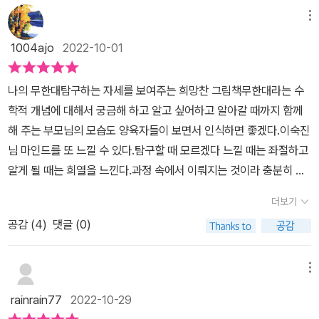
메뉴
1004ajo
2022-10-01
나의 무한대탐구하는 자세를 보여주는 희망찬 그림책무한대라는 수
학적 개념에 대해서 궁금해 하고 알고 싶어하고 알아갈 때까지 함께
해 주는 부모님의 모습도 양육자들이 보면서 인식하면 좋겠다.이숙진
님 마인드를 또 느낄 수 있다.탐구할 때 모르겠다 느낄 때는 좌절하고
알게 될 때는 희열을 느낀다.과정 속에서 이뤄지는 것이라 충분히 누
리는 시간이 필요하다.클라우의 무한대를 응원하면서 나의 무한대도
더보기
기대해 본다.#나의무한대#헤수스로페스모야글#수리녜아기레그림#
공감 (
4
)
댓글 (0)
이숙진옮김#옐로스톤출판사
메뉴
rainrain77
2022-10-29