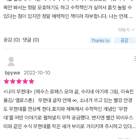
간 쌓아가는 우정나의 가족을 향해 보여주는 따스한 미소우리가 해
목만 봐서는 정말 모호하기도 하고 수학책인가 싶어서 흠칫 놀랄 수
낼 수 있는 모든 일의 가능성그리고 사랑하는 사람을 향한 믿음까
있다는 점이 있지만 정말 매력적인 책이라 자부합니다. ​나는 언제 무
지....가장 좋은 것들은 무한하고 영원하기에,하나하나 셀 필요
한대에 대해 이해하게 되었을까? 그냥 수학시간에 외우지는 않았을
도 셀 수도 없는 것이죠.마음으로 느껴지는 긍정적인 감정들은,셀 수
더보기
까? 우리 아이도 이해가 가지 않는 부분이 있다면 ,엄마아빠가 같이
도 없고 무수히 많으며, 무한하기에진정한 무한대라고 할 수 있답니
공감 (
0
)
댓글 (0)
고민하고 설명해 주고, 이해할 수 있도록 생활 밀착형으로 도와주고
다.🏷무한대에는 숫자로 담을 수 없는깊고 큰마음이 숨겨져 있다
싶다.. 는 생각이 들게 한 책이다. 그게 함께 살아간다는 것 아닐까?
는 것도 알게 되었죠.(뒤표지 중에서) 수학이라는 최고로 딱딱한 개
아이의 사소한 변화도 알아차리는 내가 되고 싶다.내가 그럴때 누가
메뉴
념의 무한대라는 단어를감정이라는 최고로 말랑한 개념으로 술술 풀
있었을까? 그런 생각도 들면서 말이다.여러분은 어려운 문제를 풀어
어내다니,정말 어쩜 이렇게 사랑스러운 그림책이 있을까 싶어요.클라
bpywe
2022-10-10
갈 때 함께하는 사람이 있나요? 물어볼 사람, 도움을 요청할 사람, 알
우가 엄마 아빠와 대화를 주고받으며,점점 우리가 느끼는 감정의 깊
아차려주는 사람, 그런 상태인지의 여부를 알아차리고 싶은 사람이
이를 배워가고'무한대'의 말뜻을 이해하고 받아들이는 과정이너무
<나의 무한대> (헤수스 로페스 모야 글, 수리네 아기레 그림, 이숙진
있는지도 질문드려봐요~​어렵다는 것, 나만 모르는 기분에 빠져 있는
도 해맑고 사랑스럽고, 귀여웠답니다. 나의 무한대라는 제목처럼 무
옮김/ 엘로스톤) 무한대 글자 안에 ∞, 소녀가 쓰고 있는 빨강 안경
주인공 클라우. 그것에 대해 아이가 알 수 있도록 하나씩 예를 들어가
한대 안경을 쓴 클라우!또, 책 속 여기저기에 가득한 '무한대'의 표식
도 무한대를 연상케 한다.표지와 제목에서 수학적인 개념인 ‘무한
주는 부모의 모습이 참 어여쁘다. ​다른 이야기지만 엄마의 배, 아빠의
만큼이나이 책 '나의 무한대'가 주는 즐거움도 아주 컸답니다. 이 그림
대’를 어떤 이야기로 펼쳐낼지 무척 궁금했다. 면지엔 빨간 뫼비우스
배, 클라우의 배가 왜이리도 인간적이고 정겨운지 모르겠다~나의 웃
책 '나의 무한대'를 읽고 나니,가족끼리 항상 느끼는 무한한 사랑에 대
띠와 같은 수식 무한대를 작은 새가 부리로 가리키며 주시하고 있다.
음 포인트는 그 그림이었음^^​기운이 없던 아이가 바다를 가고 싶다는
해 감사하고,우리 아이의 무한한 가능성에 감사를 더하게 되네요.
“넌 뭐니? 궁금하다고”하는 듯이. 무한대에 대해 배웠지만 도대체 이
말. 도 다시 읽어보게하는 장면이었다. ​아 ! 딸도 유치원 다녀오면 놀