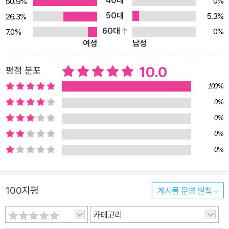
40대
한대야.” “네가 할머니 댁을 찾아가 문을 열었을 때, 할머니 얼굴에 그
0%
50.9%
려진 행복, 그 행복도 무한대란다.” 이때 클라우는 무한대 개념을 이
50대
5.3%
26.3%
해하게 됩니다. 클라우는 엄마 아빠를 꽉 껴안고 말합니다. “나의 무
60대
0%
7.0%
여성
남성
한대.” 밤이 깊어갔고, 클라우와 엄마 아빠는 밤하늘을 바라보며 마음
속 깊이 무한대를 느낍니다. 색깔과 기호로 표현된 무한대의 상징을
10.0
평점 분포
찾아보세요. 《나의 무한대》의 그림 배경은 바닷가입니다. 바다와 하
늘, 모래와 별들을 통해 무한대 개념을 가장 적절히 표현할 수 있는 장
100%
소입니다. 밀려오는 파도 소리, 수없이 많은 모래알, 무한한 하늘을 수
0%
놓고 있는 헤아릴 수 없이 많은 별들. 그리고 그 장소에서 무한한 장엄
0%
함을 느끼는 클라우 가족에게 가장 적절한 장소이죠. 전체적인 배경
0%
은 무한히 펼쳐진 푸른 하늘과 바다, 황금빛 모래사장이 대비되어 스
0%
페인다운 선명한 색감으로 그려져 있습니다. 그리고 무한한 우리 마
음을 표현해 주는 색은 모두 핑크로 채색되어 있습니다. 클라우와 엄
마 아빠의 수영복 색도 핑크이고, 할머니의 옷과 집도 핑크입니다. 바
100자평
게시물 운영 원칙
로 우리 마음을 상징하는 심장의 색이죠. 무한함을 표현하고 있는 하
카테고리
트 무늬와 별들을 찾아보는 것도 책을 감상하는 색다른 즐거움을 줄