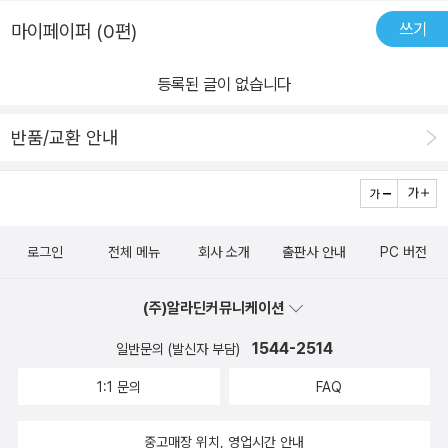
감 속에 깜찍한 표정들내 곁의 이들이 주는 무한한 사랑엄마의 무한
세상에 이런 부모가 얼마나 있을까. 나는 교사로서 부모로서 나의 학
까지를 모르는지도 상대를 이해하는 포인트라고 생각한다. 예전에 고
쓰기
마이페이퍼 (0편)
지지와 뒷바라지 그 힘을 다시금 깨닫는가슴 속에 꼭 품는 옐로스톤
생들과 딸에게 ‘클라우의 무한대’와 같은 문제를 어떻게 대하고 받아
등학교때 물리 선생님께서 서울대를 나오셨다는데, 그럼 분명 상위
의 마음그림책이다.
주었을까. 생각하니 부끄러운 모습 뿐이다. ‘나의 무한대’그림책을 통
1%로 똑똑하실텐데 너무 못 가르치는거다. 졸리고 이해도 안 가고.
등록된 글이 없습니다
해 또 배운다. 부모로서, 교사로서 태도에 대해서... 성장과 행복을 키
대부분의 아이들이 자는 시간으로 전락해 버린 물린시간도 생각이 났
워드로 하는 엘로스톤 출판사의 모토처럼 그림책은 나를 행복하게 하
다. 내가 많이 아는 것도 중요하지만 내 안에 가지고 있는 지식을 적정
반품/교환 안내
고 성장하게 하는 나의 평생교육 스승이다. 부족함을 깨닫게 해주는
수준으로 상대에 따라 설명할 수 있는 능력도 꽤 중요하다 본다. 나도
말이 없는 스승, 기다려주는 스승. 내가 그림책을 좋아하는 이유이기
아이들에게 적정한 수준으로 찬찬히 부드럽게 설명하는 어른이 되고
도 하다.좋은 그림책을 만나게 해준 #그사모 #초그신 #엘로스톤 #
싶다.#나의무한대 #헤수스로페스#수리녜아기레#옐로스톤출판사 #
헤수스로페스모야 #수리네아기레 #이숙진 감사합니다. 잠에서 깨
초그신서평단 #이숙진옮김
로그인
전체 메뉴
회사 소개
출판사 안내
PC 버전
어났을 때 네가 느끼는 기쁨, 그 기쁨이 무한대야. 네가 할머니댁을 찾
아가 문을 열었을 때 할머니 얼굴에 그려진 행복, 그 행복도 무한대란
(주)알라딘커뮤니케이션
다
1544-2514
일반문의 (발신자 부담)
1:1 문의
FAQ
중고매장 위치, 영업시간 안내