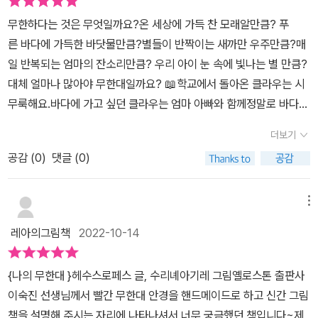
무한하다는 것은 무엇일까요?온 세상에 가득 찬 모래알만큼? 푸
른 바다에 가득한 바닷물만큼?별들이 반짝이는 새까만 우주만큼?매
일 반복되는 엄마의 잔소리만큼? 우리 아이 눈 속에 빛나는 별 만큼?
대체 얼마나 많아야 무한대일까요? 📖학교에서 돌아온 클라우는 시
무룩해요.바다에 가고 싶던 클라우는 엄마 아빠와 함께정말로 바다
에 갔지만 여전히 조용했지요.걱정스러운 마음의 아빠에게 클라우
더보기
는'무한대'에 대해 배웠다고 이야기를 시작해요.다른 아이들은 다 이
공감 (
0
)
댓글 (0)
해를 했는데, 자신은 이해가 안 되고 어렵다고 말이에요.1도 2, 3
도 4, 5, 6, 7, 8, 9도 10도 다 아는데,무한대는 어떻게 알 수 있는
지 궁금했답니다.엄마와 아빠는 클라우에게 무한대의 의미를어떻
메뉴
게 설명해 줄 수 있을까요? - 무한대는 밤하늘의 빛나는 별보다 많아
레아의그림책
2022-10-14
요.모든 바닷가에 있는 모래알보다도 많지요.책은 무한대라는 개념
을 '감정'으로 표현해요.🏷"가장 좋은 것들은 무한하기 때문에하나하
{나의 무한대 }헤수스로페스 글, 수리녜아기레 그림옐로스톤 출판사 ​
나 셀 필요가 없어!"(본문 중에서) 좋아하는 사람을 만났을 때 느끼
이숙진 선생님께서 빨간 무한대 안경을 핸드메이드로 하고 신간 그림
는 반가움원하던 일이 이루어졌을 때 느끼는 행복친구와 함께하는 순
책을 설명해 주시는 자리에 나타나셔서 너무 궁금했던 책입니다~​​제