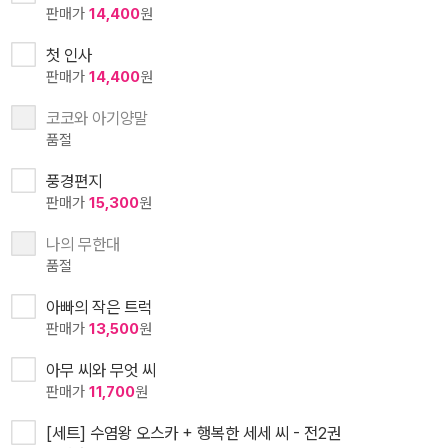
판매가
14,400
원
첫 인사
판매가
14,400
원
코코와 아기양말
품절
풍경편지
판매가
15,300
원
나의 무한대
품절
아빠의 작은 트럭
판매가
13,500
원
아무 씨와 무엇 씨
판매가
11,700
원
[세트] 수염왕 오스카 + 행복한 세세 씨 - 전2권