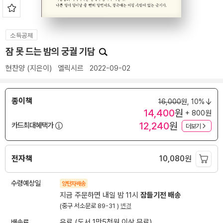
소득공제
잠 못 드는 밤의 궁궐 기담
현찬양
(지은이)
엘릭시르
2022-09-02
종이책
16,000
원,
10%
14,400
원
+ 800원
12,240
원
카드최대혜택가
더보기
전자책
10,080
원
수령예상일
양탄자배송
지금 주문하면 내일 밤 11시
잠들기전 배송
(중구 서소문로 89-31 )
변경
배송료
유료 (도서 1만5천원 이상 무료)