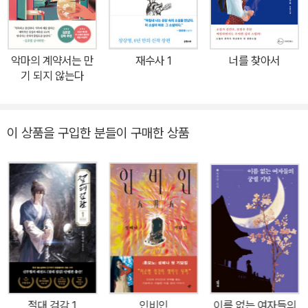
궁궐의 밤은 음산하고, 궁녀들은 밤마다 모여 자신이 겪거나 들은 괴
담을 이야기한다. 그리고 괴담은 다시 괴이한 일을 부른다. 궁궐에서
는 무슨 일이 벌어졌고, 벌어지려는 것일까? 어릴 적 남부럽지 않게
악마의 계약서는 만
재수사 1
너를 찾아서
살았지만 오빠가 알 수 없는 병에 걸린 뒤로 집이 몰락하고 가족도 모
기 되지 않는다
두 잃으며 궁녀로 들어오게 된 세답방 나인 백희, 고려 때부터 궁녀로
살아 왕실 생활과 예절에 밝은 지밀나인 노아. 『잠 못 드는 밤의 궁궐
기담』에는 두 나인을 주인공으로 경복궁 내에서 벌어지는 기이한 일
이 상품을 구입한 분들이 구매한 상품
들을 담고 있다. 백희의 과거사로 시작한 괴담은 궁녀 한 명이 갑자기
사라지며 점점 현실감을 띠기 시작하는데, 전부 괴력난신을 인정하지
않고서는 도무지 설명할 수 없는 일들이다. 그리고 그것은 전부 ‘궁녀
규칙 조례’에 담긴 ‘금기’와 연관이 있다. 대체, 이곳에는 왜 이렇게 금
기가 많을까. 괴력난신의 공간에서 벌어지는 괴이한 사건들, 그리고
잠 못 드는 궁녀들의 아찔한 이야기에 담긴 수수께끼는 점점 미궁으
로 빠져든다. 유교의 나라 안에 자리 잡은 괴력난신의 공간 그는 유학
자였다. 유학에서 귀신처럼 삿된 것은 인정하지 않는다. 때문에 그는
불안해하면서도 신하에게 그 일을 시킬 수 없어 ‘아녀자’인 자신에게
절대 검감 1
인비인
이름 없는 여자들의