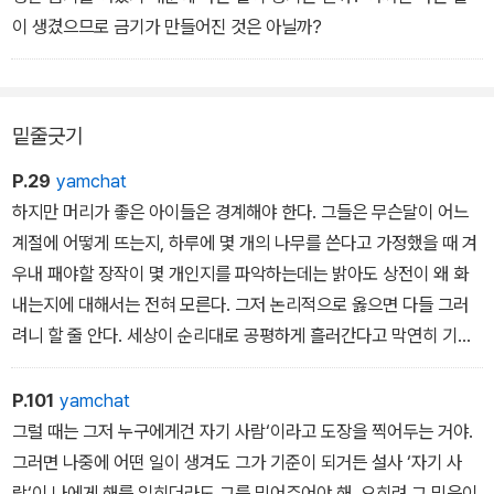
이 생겼으므로 금기가 만들어진 것은 아닐까?
밑줄긋기
P.29
yamchat
하지만 머리가 좋은 아이들은 경계해야 한다. 그들은 무슨달이 어느
계절에 어떻게 뜨는지, 하루에 몇 개의 나무를 쓴다고 가정했을 때 겨
우내 패야할 장작이 몇 개인지를 파악하는데는 밝아도 상전이 왜 화
내는지에 대해서는 전혀 모른다. 그저 논리적으로 옳으면 다들 그러
려니 할 줄 안다. 세상이 순리대로 공평하게 흘러간다고 막연히 기대
한다. 하지만 상전의 꾸짖음은 올바름과는 아무 상관이 없다. 그것은
그야말로 기분의 문제다.
P.101
yamchat
그럴 때는 그저 누구에게건 자기 사람‘이라고 도장을 찍어두는 거야.
그러면 나중에 어떤 일이 생겨도 그가 기준이 되거든 설사 ‘자기 사
람‘이 나에게 해를 입히더라도 그를 믿어주어야 해. 오히려 그 믿음이