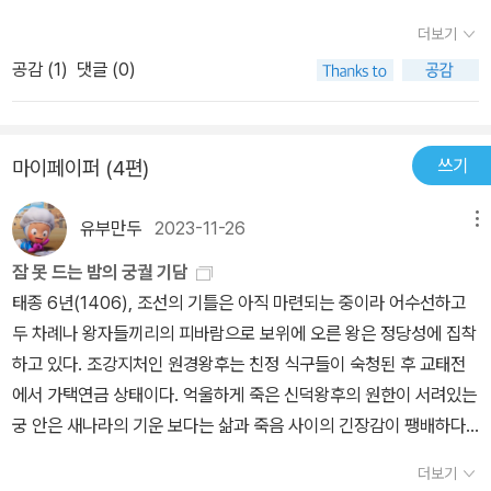
수 있기를 바랍니다.- 【궁녀 규칙 조례】 中잠 못 드는 긴 더운 밤이 괴
홀로 쓸쓸해졌다. 여장부였는데... 이성계도 그렇고 이방원도 그렇고
더보기
로운 여름이다. 좋아하는 장르소설을 원 없이 읽기 괜찮은 시기이기
그 시대 여자들이 무예도 익히고 정사를 돌볼 수 있었다면 그녀들이
공감 (
1
)
댓글 (0)
도 하여 온라인, 오프라인으로 추천받은 책 3권을 도서관에서 빌려왔
왕이 되었을 것이다. 신의왕후 한씨나 신덕왕후 강씨, 원경왕후 민씨,
다. 그중에서 첫 번째로 읽은 『잠 못 드는 밤의 궁궐 기담』에서는 밤마
인수대비 등만 봐도 그렇지 않은가.그러니 철저히 견제되었을지도 모
다 모여서 괴담을 나누는 궁궐 내 모임에 같이 앉아 있는 기분이 들었
른다. 하지만 이 책에는 원경왕후가 주인공은 아니고, 그렇게 흉흉하
쓰기
마이페이퍼 (4편)
다. 어린 나이에 궁궐에 들어와서 밤마다 모여 듣는 괴담에서 즐거움
던 시절 교태전 및 곳곳의 궁녀들의 이야기이다. 수많은 피를 뿌린 곳
을 찾는 궁녀들과 거기에 동참하게 된 어린 궁주의 이야기는 재미있
인 경복궁은 도깨비 집터였단다. 백희가 살던 집이 딱 교태전이 있는
유부만두
2023-11-26
메뉴
기도 신기하기도 스산하기도 했다. 여름밤에 딱일 거 같은 느낌적인
곳인데, 백희가 살던 집이 바로 도깨비 집터였다. 백희만이 살아남은,
느낌!형제들과의 피비린내 나는 다툼 끝에 왕위에 오른 태종 때 경복
잠 못 드는 밤의 궁궐 기담
인간 100명을 잡아먹으면 용이 된다는 비비(영노)가 살던 집이다. 백
궁을 배경으로 하는 이 소설은 읽다 보면 왠지 이런 일이 있을 법도 했
태종 6년(1406), 조선의 기틀은 아직 마련되는 중이라 어수선하고
희는 가까스로 살아남아 경복궁으로 들어왔다. 영노는 통영오광대 등
겠다는 생각이 든다. 태종은 자기 형제들뿐 아니라 고려 말의 정몽주,
두 차례나 왕자들끼리의 피바람으로 보위에 오른 왕은 정당성에 집착
탈놀이에서 언급되는 상상의 동물이다. 탈놀이에서 비비가 양반 백
그리고 개국공신이었던 정도전 등 너무 많은 사람들을 죽였다. 이런
하고 있다. 조강지처인 원경왕후는 친정 식구들이 숙청된 후 교태전
명을 잡아먹는 동물인데, 99명을 잡아먹은 비비에게 쫓기던 양반이
태종이 얼마나 불안에 시달렸을지, 그리고 그런 그가 왕으로 있는 궁
에서 가택연금 상태이다. 억울하게 죽은 신덕왕후의 원한이 서려있는
자신은 양반이 아니다 라고 하니까 비비가 양반 아니라도 잡아먹을
궐이라면 작은 건수라도 그의 부덕함을 탓하는 쪽으로 흐르기가 얼마
궁 안은 새나라의 기운 보다는 삶과 죽음 사이의 긴장감이 팽배하다.
수 있다 이런다. 놀란 양반이 자기는 사람이 아니라 쇠붙이다 이러면
나 쉬웠을지 짐작이 된다. 게다가 나중에는 든든한 정치적 동반자였
이런 궁에 열 살이 채 되지 않아 들어온 생각시와 궁녀들은 보고 들은
비비가 쇠붙이는 쫀득쫀득하니 맛있다 이런다. 결국 여차저차해서 이
더보기
던 원경왕후의 궁녀들을 지속적으로 후궁으로 들여 사이가 나빠지자
것을 삼키며 인생을 궁 안에서 그저 웃전을 모시며, 그러다 어쩌면 승
양반이 쫓겨나며 탈놀이는 끝나는데, 이 상상 속의 동물이 어떻게 백