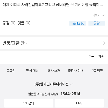
대체 어디로 사라진걸까요? 그리고 궁녀라면 꼭 지켜야할 규칙이 있
었으니 그 첫째는 고양이매를 조심할것이며 그것의 원래이름을 불러
더보기
서는 안된다는 것, 그 외에 우물을 들여다보지 말것, 춘향이 놀이를 하
공감 (
9
)
댓글 (0)
지 말것(생소한), 야간에 휘파람을 불지 말것, 손발톱은 해가 떠있을
때 깍을 것등 서술하지 않는 18번째 항목을 포함해 지켜야할 19가지
규칙!어쩐지 더 호기심이 일어서 하지 말라는 것은 더 하고 싶은 인간
반품/교환 안내
의 심리, 괜히 우물도 한번쯤 들여다보고 싶고 휘파람을 불면 진짜 뱀
이라도 나오는지 알고 싶고 궁금해서 못참겠으니 무엇이든 알려준다
는 춘향이도 불러보고 싶고 인간의 호기심을 채우려는 본연의 심리를
더욱 자극하는 금기사항들! 어쩌면 그래서 궁에서 온갖 기이한 일들
로그인
전체 메뉴
회사 소개
출판사 안내
PC 버전
이 일어나는것인지도 모르지요. 하지 말라는 것만 있는것은 아니랍니
다. 자신의 미래가 궁금하다면 머리를 풀고 소복차림으로 식칼을 물
(주)알라딘커뮤니케이션
고 우물을 들여다 보라니요. 이상하게도 금기사항이라면서 한번쯤은
해보라는 듯 애매하게 적혀 있는 것들. 우물은 사용하지 않는다면서
1544-2514
일반문의 (발신자 부담)
아무도 없으니 들여다 보지 말라하고 춘향이 놀이는 하지 말라면서
1:1 문의
FAQ
노래를 알려주고 궁녀중에 강씨성을 가진 사람은 없다면서 통성명을