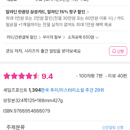
알라딘 만권당 삼성카드, 알라딘 15% 청구 할인
최대 1만원 또는 2만원 할인(전월 30만원 또는 60만원 이용 시) / 카드
발급월 +1개월까지는 전월 실적이 없어도 최대 1만원 혜택 제공
카드/간편결제 할인
무이자 할부
소득공제 650원
관심 저자, 시리즈의 출간 알림을 받아보세요
신청
9.4
100자평 7편
리뷰 40편
세일즈포인트
1,394
한국 추리/미스터리소설 주간 29위
양장본
324쪽
125*188mm
427g
ISBN 9788954688079
주제분류
신간알림 신청