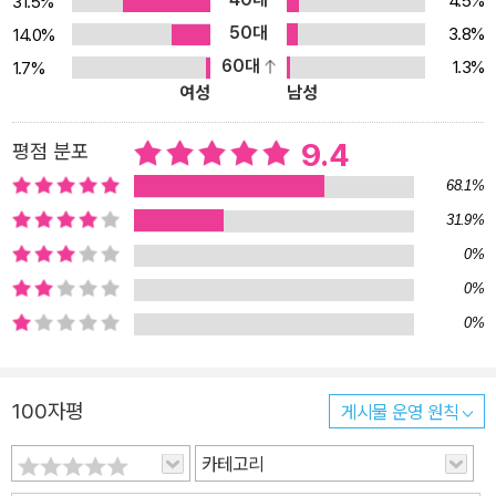
4.5%
31.5%
지만 한편으로 우리가 아는 조선과는 다른 점도 눈에 띈다. 그것은 고
50대
3.8%
14.0%
려의 흔적이 완전히 사라지지 않은 시대와 공간이기 때문일 수도 있
60대
1.3%
1.7%
고, 작가가 의도적으로 비틀어둔 역사적 허구이기 때문이기도 하다.
여성
남성
작가는 우리에게 익숙하면서도 생경한 경복궁의 모습을 사실적으로
그리면서도 조금은 어긋나 있는, 괴력난신이 즐비한 세계를 만들어냈
9.4
평점 분포
다. 무섭고 기이한 이야기 너머 저편에 “나에겐 이야기가 필요해. 그
68.1%
것이 이전에 들어보지 못한 기이한 이야기라면 더 좋겠지. 내 멋대로
31.9%
해석한다 해서 아무도 뭐라고 할 사람이 없을 테니까. 말해보거라. 이
0%
야기가 더 있느냐?” 언뜻 단편들은 경복궁 궁녀들 사이에 전해지는
0%
괴담을 하나씩 풀어놓는 것처럼 보이지만, 각각의 단편들은 유기적으
0%
로 단단히 묶여 있어 하나의 긴 이야기를 구성하는 동시에 다양한 의
문을 독자에게 던진다. 자신의 옛날 집터에 세워진 교태전에서 일하
는 백희의 과거에는 어떤 사연이 얽혀 있는가, 궁궐 안에 열아홉 가지
100자평
게시물 운영 원칙
나 되는 금기가 조례로 전해지고 있는 까닭은 무엇인가, 하나둘 사라
지는 궁녀에게는 어떤 비밀이 있는가, ‘군자불어괴력난신’을 외치는
카테고리
나라의 궁궐에 오히려 요괴와 귀신이 출몰하는 연유는 무엇인가. 궁