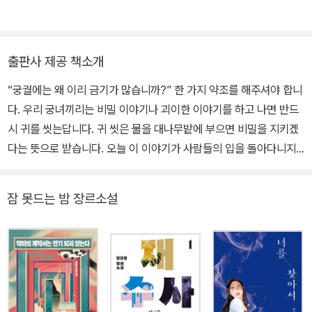
담』, 『인현왕후의 회빙환을 위하여』, 『강수의 괴이도감』을 썼다.
출판사 제공 책소개
“궁궐에는 왜 이리 금기가 많습니까?” 한 가지 약조를 해주셔야 합니
다. 우리 궁녀끼리는 비밀 이야기나 괴이한 이야기를 하고 나면 반드
시 귀를 씻는답니다. 귀 씻은 물을 대나무밭에 부으면 비밀을 지키겠
다는 뜻으로 받습니다. 오늘 이 이야기가 사람들의 입을 돌아다니지
않고, 오로지 대나무숲만 헤맬 수 있도록 해주신다면 이야기를 시작
하겠습니다. 약조해주실 수 있겠습니까? 『잠 못 드는 밤의 궁궐 기
잠 못드는 밤 장르소설
담』은 제4회 엘릭시르 미스터리 대상 단편 부문 수상작 「도깨비집터」
(수상 당시 제목은「잠 못 드는 밤의 궁궐 기담」)를 비롯하여 총 여섯
편의 작품이 실린 연작 단편집이다. 아직 고려의 기운이 채 가시지 않
은 조선 초, 경복궁 내명부에서 일하게 되는 궁녀에게만 전해지는 ‘규
칙’이 있다. 기본적으로는 신참을 위한 궁녀 생활 규칙을 담고 있지만,
실제로는 하지 말아야 할 ‘금기’ 조항들이다. 이런 조례가 있을 만큼