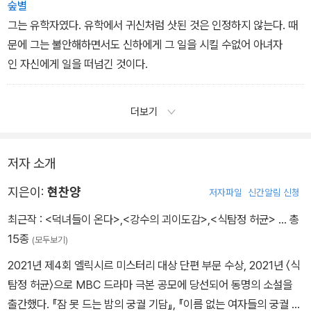
숲별
그는 유학자였다. 유학에서 귀신처럼 삿된 것은 인정하지 않는다. 때
문에 그는 불안해하면서도 신하에게 그 일을 시킬 수없어 아녀자
인 자신에게 일을 떠넘긴 것이다.
더보기
저자 소개
지은이:
현찬양
저자파일
신간알림 신청
최근작 :
<덕녀들이 온다>
,
<강수의 괴이도감>
,
<식탐정 허균>
… 총
15종
(모두보기)
2021년 제4회 엘릭시르 미스터리 대상 단편 부문 수상, 2021년 〈식
탐정 허균〉으로 MBC 드라마 극본 공모에 당선되어 동명의 소설을
출간했다. 『잠 못 드는 밤의 궁궐 기담』, 『이름 없는 여자들의 궁궐 기