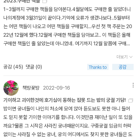
2023.구매한 책들
끼니를 드시기는 하지만 식솔들은 끔찍하게 챙기셔서 저처럼 어린애
는 【궁녀 규칙 조례】가 어떤 계기로 만들어졌는지 알 수 있다. 시리즈
어린 달을 쳐다보기가, 미래를 상상하기가 두렵다. 이들을 묶어주는
고려 왕건과 장화왕후 오씨의 이야기를 이성계에게 갖다 붙인다고 말
1~3월까지 구매한 책들을 담아본다.4월달에도 구매한 줄 알았더니
에게 수작을 거는 일도 없고요. 뭐 사실은 제가 어리기만 했지미인이
의 두 번째 단행본이라는 『이름 없는 여자들의 궁궐 기담』에서 마지
공포는 여고괴담 분위기이기도 한데 이는 저자도 후기에 적어두었다.
이다. 목이 마른 훤칠한 장수에게 버들잎을 띄운 물바가지를 건네는
나의계정에 3월31일이 끝이다.기억에 오류가 생겼나보다..5월부터
아니라 건드리지 않는 걸지도 모르지만요. 하지만 미인이라 한들 제
막에 등장한 강수가 백희와 어떻게 얽힐지 궁금했다.역사와 이야기를
재미있었다. 나는 이야기의 이쪽 편에 있기 때문이다. 그런데 슬쩍 저
이야기 말이다. 고독, 서묘 이야기 등도 내궁의 암투와 엮여 재미있었
는 어떤 책들이 나오고 어떤 책들을 구매할지...우선 첫 책 주문는 20
얼굴을 보기라도 하셨을까요? 제가 볼 때 우리 주인님은 미인보다 잘
사랑하는 사람이라면 특히 더 즐겁게 읽을 거 같다. 덥고 긴 여름밤을
쪽 편을 더 들여다 보고 싶다.
고, 궁녀들끼리 서로의 사정을 이해하며 의지하는 것도 좋았다. 결국
22년 12월에 했다.12월에 구매한 책들을 담아보고.. 이 책들은 올해
생긴 만두 한 접시를 더 아끼신답니다. 원하는것이 이토록 분명하니
조금 더 시원하게 보낼 수 있는 부담 없는 책을 찾는다면 괜찮은 선택
내명부에서 왕의 여자로 살아가는 것보다는 궁 내의 일을 하며 자부
구매한 책들인 줄 알았는데 아니였네. 여기까지 12월 말쯤에 구매한
웃전으로 모시기는 좋은 사람입니다.- P180이게 다 공자님 때문이
이 될 것이다.
심을 가지는 게 더 좋아보였다. 그리고 그런 그들이 있었기에 궁궐이
책들이다.여전히 괴담, 기담이 땡긴다.^^2023년 1~3월까지 구매한
랍니다.예, 무식한 제가 공자님을 인용하는 날도 있네요. 공자님 그자
더보기
돌아가는 것이 아니었겠는가. 강수가 등장하고 강수가 궁궐 내의 괴
책들인데 총 몇권일까?? 여기까지 끝^^ 올해는 윤달이 있어서 생일
식, 아니, 죄송합니다. 그분께서는 음식이 반듯하지 않으면 드시지 않
공감 (
45
)
댓글 (0)
이를 조사하면서 끝이 났다. 이제 강수와 비비와 백희와 노아는 어떻
이 5월달다가오는 토요일이 내 생일~그래서 소소하게 간만에 오랜
으셨대요. 그것을 우리 주인님께서 따라하시는 겁니다.모든 음식은
게 될까. 끝내 폐비가 되지 않은 원경왕후의 한은 어떻게 될까. 수많은
만에 기분전환겸...이벤트를 해 볼까 생각 중인데...고민중이다.문제를
젓가락으로 집을 수 있을 정도의 크기여야 하고 빛깔과 향이 좋아야
피를 뿌린, 심지어 며느리인 세자빈의 가문까지 도륙해 버린 그 왕은
내야하나...오랜만이라 아무것도 모르겠다.^^;;고민중~~만약에 한다
책방꽃방
2022-09-16
메뉴
한대요. 잘은 모르겠지만 정신 수양을 위해 먹는 것을 정갈히 하는 거
여기서 어떻게 될까. 비비가 잡아먹으면 좋겠다만. 우리가 알고 있는
면 아주 소소하게...
라던데 아무래도 제 짧은 식견으로는 공자님보다는 공자님 마누라께
기이하고 괴이한것에 호기심이 동하는 잠못 드는 밤의 궁궐 기담!
역사 속에서 왕과 왕비가 아닌 그들을 보필하던 수많은 궁녀들의 이
서 더욱 정신 수양이 되었을 거라고생각합니다. 저도 우리 나리 덕에
밤이면 궁녀들이 나인의 처소에 모여 앉아 듣도보도 못한 아니 들어
야기를 담은 이 책은, 기담의 형식을 빌었기에 그들의 애환을 더 잘 보
정신 수양을 하고 있는 거나 마찬가지지요.- P181
도 믿지 못할 기이한 이야기를 합니다. 이것만큼 재미난 일이 또 있을
여주는 것은 아닐까.
까요?물론 그 시작은 사라진 궁녀때문이지요. 구중궁궐 임금의 허락
없이는 사라질 수 없는 궁녀, 궁의 어디에서도 찾지 못한 궁녀들은 도