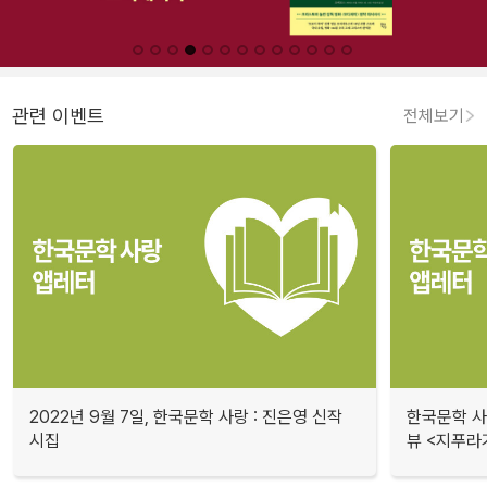
관련 이벤트
전체보기
2022년 9월 7일, 한국문학 사랑 : 진은영 신작
한국문학 사랑
시집
뷰 <지푸라