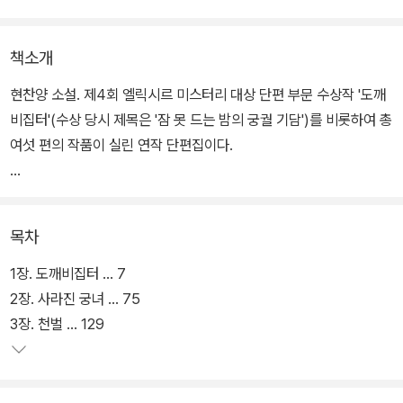
책소개
현찬양 소설. 제4회 엘릭시르 미스터리 대상 단편 부문 수상작 '도깨
비집터'(수상 당시 제목은 '잠 못 드는 밤의 궁궐 기담')를 비롯하여 총
여섯 편의 작품이 실린 연작 단편집이다.
아직 고려의 기운이 채 가시지 않은 조선 초, 경복궁 내명부에서 일하
게 되는 궁녀에게만 전해지는 '규칙'이 있다. 기본적으로는 신참을 위
목차
한 궁녀 생활 규칙을 담고 있지만, 실제로는 하지 말아야 할 '금기' 조
항들이다. 이런 조례가 있을 만큼 궁궐의 밤은 음산하고, 궁녀들은 밤
1장. 도깨비집터 ... 7
마다 모여 자신이 겪거나 들은 괴담을 이야기한다. 그리고 괴담은 다
2장. 사라진 궁녀 ... 75
시 괴이한 일을 부른다. 궁궐에서는 무슨 일이 벌어졌고, 벌어지려는
3장. 천벌 ... 129
것일까?
어릴 적 남부럽지 않게 살았지만 오빠가 알 수 없는 병에 걸린 뒤로 집