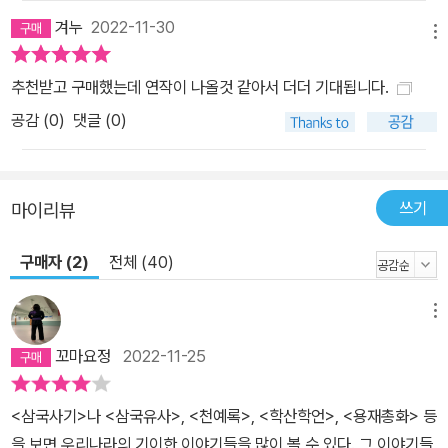
겨누
2022-11-30
메뉴
추천받고 구매했는데 연작이 나올것 같아서 더더 기대됩니다.
공감 (
0
)
댓글 (0)
쓰기
마이리뷰
구매자 (2)
전체 (40)
메뉴
꼬마요정
2022-11-25
<삼국사기>나 <삼국유사>, <천예록>, <학산학언>, <용재총화> 등
을 보면 우리나라의 기이한 이야기들을 많이 볼 수 있다. 그 이야기들