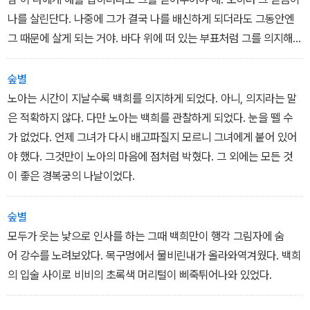
나를 살린단다. 나중에 그가 결국 나를 배신하게 되더라도 그동안엔
그 때문에 살게 되는 거야. 바다 위에 떠 있는 부표처럼 그를 의지해서
숨을 쉬는 거다. 그부표에 몸을 너무 의지한다면 되려 바다에 빠지게
되지만 말이다. 너희는 무엇을 선택하겠느냐. 사람을 믿고 배신당하
숲별
겠느냐,
노아는 시간이 지날수록 백희를 의지하게 되었다. 아니, 의지라는 말
사람을 믿지 않고 혼자 죽어가겠느냐.
은 적확하지 않다. 다만 노아는 백희를 관찰하게 되었다. 눈을 뗄 수
가 없었다. 언제 그녀가 다시 배고파질지 모르니 그녀에게 붙어 있어
야 했다. 그것만이 노아의 마음에 점처럼 박혔다. 그 외에는 모든 것
이 좋은 경복궁의 나날이었다.
숲별
모두가 웃는 낯으로 인사를 하는 그때 백희만이 행각 그림자에 숨
어 강수를 노려보았다. 목구멍에서 물비린내가 올라와역겨웠다. 백희
의 입술 사이로 비비의 초록색 머리털이 삐죽튀어나와 있었다.