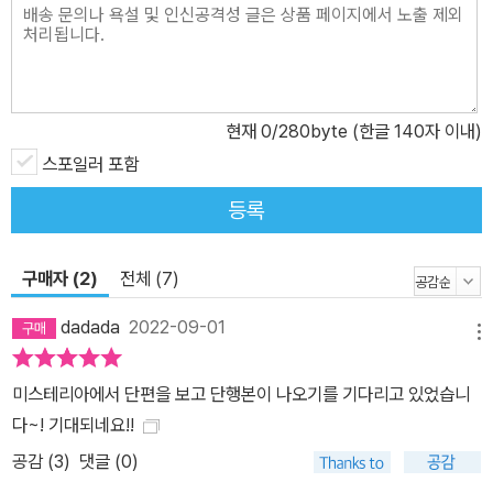
녀들의 입에서 입으로 전해지는 오싹한 괴담과 함께 그들의 개인사,
궁궐에 감춰진 비밀들이 합쳐지면서 결말부에 밝혀지는 진실의 파편
은 이후의 이야기를 기대하지 않을 수 없게 만든다. 데뷔작으로 놀라
운 한 걸음을 뗀 현찬양 작가는 「식탐정 허균」이라는 또 다른 작품을
현재
0
/280byte (한글 140자 이내)
기반으로 MBC 드라마 극본 공모에 당선되며 데뷔작이 그저 우연의
스포일러 포함
결과물이 아니었음을 증명했다. 신인 작가라고 생각하기 힘들 만큼
생생한 캐릭터는 「식탐정 허균」에서도 그 빛을 발하고 있는데, 『잠 못
등록
드는 밤의 궁궐 기담』 후속작까지 준비하며 바쁜 나날을 보내고 있다.
구매자 (2)
전체 (7)
dadada
2022-09-01
메뉴
미스테리아에서 단편을 보고 단행본이 나오기를 기다리고 있었습니
다~! 기대되네요!!
공감 (
3
)
댓글 (0)