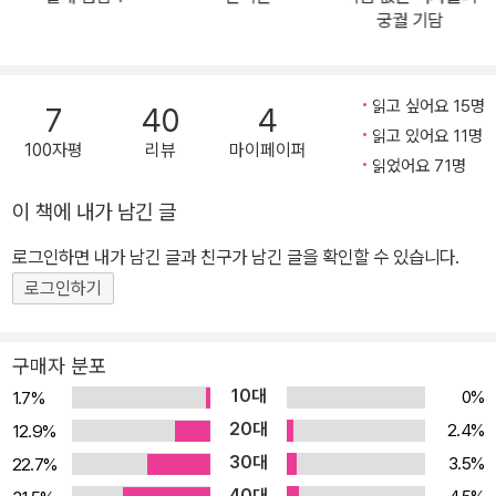
일을 떠넘긴 것이다. 조선 초 태종 6년(1406), 아직 조선 궁궐에 피
궁궐 기담
바람이 불던 시기. 새로 만들어진 조선의 정궁 경복궁에는 밤마다 괴
이한 귀신들이 배회하고 수많은 궁녀들이 이를 목격한다. 궁녀들 사
읽고 싶어요 15명
이에선 괴담이 유행하고 민심은 흉흉해져간다. 왕위를 위해 형제를
7
40
4
읽고 있어요 11명
죽였던 비정한 임금마저 밤마다 잠을 못 이룰 지경이다. 하지만 유교
100자평
리뷰
마이페이퍼
읽었어요 71명
를 숭상하는 임금은 겉으로는 이를 묵과하면서도 무시할 수는 없어
다른 한편으로는 이러한 ‘현상’을 잠재우기 위해 방편을 마련한다. 이
이 책에 내가 남긴 글
렇게 경복궁은 현실과 환상의 경계를 넘나드는 통로가 된다. 여기에
로그인하면 내가 남긴 글과 친구가 남긴 글을 확인할 수 있습니다.
얽혀 드는 것은 내명부를 움직이는 사람들. 현재 중전이 머물고 있지
로그인하기
만 냉궁이 되어버린 교태전에서 일하는 나인을 중심으로, 빨래를 담
당하는 세답방, 음식을 준비하는 소주방, 바느질을 담당하는 침방의
나인들과 그들이 모시는 분들의 이야기가 씨실과 날실이 되어 얽혀든
구매자 분포
다. 작가의 표현에 따르면, “경복궁이 거대한 학교라고 한다면 궁녀들
10대
0%
1.7%
은 영원히 졸업하지 못하는 학교에 갇힌 학생들”이다. 그곳은 “온갖
20대
2.4%
12.9%
불합리한 규율이 판치는 곳이며 불안과 공포가 일상화된 공간”일 수
30대
3.5%
22.7%
밖에 없다. 이 작품은 대체로 우리에게 익숙한 조선의 모습을 띠고 있
40대