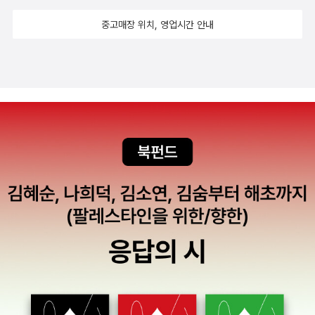
하지 말라하고...궁녀 규칙조례만 봐도 이렇게나 흥미로운데 그 호기
중고매장 위치, 영업시간 안내
심안에 사는 백희와 노아와 머루와 궁주등의 이야기는 얼마나 흥미진
진하겠어요? 참 백희는 좀 위험할 수 있으니 주의해서 읽으시길요!궁
궐의 괴력난신에 대한 기담과 괴담을 이야기하는 밤마실에 나도 끼고
싶어지는 책! 아낙네의 풀어헤친 머리결 같은 버드나무가 흐느적거리
는 이 가을에 딱 어울리는 책입니다.