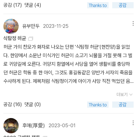
교태전에 유폐하는데 『잠 못 드는 밤의 궁궐 기담』은 딱 이 시기의 이
공감 (
17
)
댓글 (4)
은을 입기도 하고, 죽지 않고 살아내야 한다. 하지만 아직 어린 그들은
희의 목구멍에 살게 되었을까? 이 책에서는 변형되어 있긴 하지만 꽤
야기다. 원경왕후의 여종이었다가 후궁이 된 효빈 김씨는 안상재의
깊은 밤, 하루의 일과를 마치고 모여 앉아 자기들끼리 궁내에 떠도는,
나 흥미진진했다. 마치 괴담처럼 궁에 들어오는 궁녀들은 비망록으로
효순궁주, 역시 왕후의 나인이었다가 후궁이 된 신빈 신씨는 휘영당
실제로 보았던 적이 있던가 없던가 기괴한 이야기를 나눈다. 그 자리
내려오는 지켜야 할 규칙들이 있다. 그건 궁녀들이 만든 것이고, 으스
유부만두
2023-11-25
메뉴
의 신녕궁주로, 이야기 속에서도 역사에 기록된 관계와 흡사하게 등
에는 그들 또래 (열세 살) 경안공주도 스스럼 없는 자태로 (다리를 쩍
스하기까지 한 규칙들이 제법 있다. 예를 들어, 고양이매 즉 부엉이의
식탐정 허균
장한다.우리가 보는 대부분의 사극에서 궁녀들은 그저 주변인이다.
벌리고) 함께 하여 괴담/기담을 듣고 또 들려준다. 그 첫 이야기는 그
이름을 부르지 말라던지, 우물 안을 들여다보지 말라던지 말이다. 이
허균 가의 찬모가 화자로 나오는 단편 '식탐정 허균'(현찬양)을 읽었
웃전의 상황, 명령에 따라 이리저리 휘둘리고 크게 각인되는 이름 없
야말로 엄청난데 바로 궁궐 터가 '도깨비 집'이었다는 것. 이어지는 기
러한 규칙들이 생긴 연유가 씁쓸하면서도 다정하여 이들의 이야기가
다. 한양에서 소문난 미식가인 허균이 소고기 뇌물을 거절 못해 그 벌
이 사라진다. 그런 그녀들이 궁에 좀 더 오래 안전하게 머물기 위한 지
담은 표면적으로는 괴물이나 기이한 생명체, 원혼에 대한 이야기지만
더 궁금해지기도 했다.여러 기이한 이야기들이 계속 변형되어 나와서
로 귀양길에 오른다. 귀양지 함열에서 서당을 열어 생활비를 충당하
침서인 【궁녀 규칙 조례】를 꼼꼼하게 읽으면 책 내용이 더 흥미롭게
결국 어수선한 궁궐 내의 권력 관계를 빗대고 있기도 했다. 하지만 공
나도 모르게 어? 이 이야기는 조선 중기 이야기인데 태종 때 이야기
던 허균은 학동 중 한 아이, 그것도 홍길동같은 양반가 서자의 죽음을
다가온다. (작가도 언급했다시피) 궁녀판 <여고괴담>의 느낌도 있
주도 후궁들도 그 기담 모임이나 소문의 흐름을 통제하지는 못한다.
로 나왔네 하는 것들도 있었다. '강수'가 등장하는데, 강수는 신라 태
수사하게 된다. 제목처럼 식탐정이기에 아이가 사망 직전 먹었던 음
다.나라가 바뀌었어도 궁녀의 신분을 유지하고 있는 노아, 원래 경복
소문은 그 자체로 기이한 괴물이 되어 궁 안을 휘젓고 다니며 사람을
종 무열왕 때 사람이다. 강수의 태몽이 머리에 뿔이 난 것이었는데, 아
식을 중심으로 추리를 진행하는데 옆에서 관찰하는 화자 찬모의 입담
궁 자리에 있던 양반집 아가씨였던 백희, 두 사람을 따르는 어린 궁녀
잡아먹는다.기담을 나눈다는 것에서 미야베 미유키의 에도 시리즈가
주 똑똑한 유학자였다고 한다. 그런 강수가 조선 태종 때인 이 책에 등
더보기
(필담)이 구수하고 재치있다. 짧은 글이라 설명이나 소개를 더하면 진
연홍과 장미, 그리고 공주인 경안궁주, 이렇게 다섯 사람은 온 궁궐이
떠오르기도 했는데 이번엔 기담을 말하고 듣고 버리는 것이 아니라
장한다. 신라 때부터 살았다고 하니 그 강수가 맞는 것 같고. 그런데
공감 (
16
)
댓글 (0)
짜 읽는 재미/맛을 깎을 수 있으니 직접 읽어보시길 권한다. 참, 허균
계속 울어대는 부엉이를 쫓느라 정신없는, 팔월 닷새에 우연히 모여
다수의 청자들에게 나누어준다. 그리하여 기담은 힘을 얻고 괴생명체
강수의 기이한 일화 중 하나에 귀신을 점호하는 이야기를 하는데, 그
이 받았던 뇌물로 한 요리는 바로 '승기야기'라고 한다. 처음 만나는
이후로 괴담을 나누는 모임을 지속한다. 괴담 속에 자기의 비밀을 녹
는 이야기의 경계를 찢고 현실로 나온다. 이미 현실은 이야기 만큼이
귀신 점호 이야기가 원래는 임방이 남긴 <천예록>에 나오는 기록이
작가인데 검색해보니 조선 초 태조 때를 배경으로 소설을 썼다. 제목
이기도 하고 궁궐 내의 불편한 관계를 드러내기도 한다.이야기의 마
후애(厚愛)
2023-05-01
메뉴
나 폭력적이고 괴이한 나날이기 때문이다. 무서운 이야기를 함께 듣
고, 조선 중기 때 이야기이다. 강수의 기이함을 이야기 하기 위해 이
부터 기담. 우리 교산 어르신은 아주 훌륭한 사람입니다. 하루 여섯
지막은 다음 권을 위한 떡밥을 던지듯 마무리된다. 더불어 외전에서
고 나누는 십대 소녀들은 뒷간에 가기가, 우물가에 가기가, 고인 물에
기담을 끌어온 것이다. 버드나무가 가득한 것도 비꼬기 좋아 보였다.