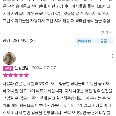
은 무척 흥미롭고 신비한데, 이런 기담이나 야사들을 들여다보면 그
시대 사람들이 가진 공포나 열망 같은 것들을 알 수 있다.이 책 역시
그런 이야기들을 차용해서 조선 시대 태종 때 교태전 궁녀들을 중심
으로 기이하고 신비로운 이야기를 풀어놓는다.백희는 원래 교태전 소
더보기
속 나인이 아니었으나, 태종이 원경왕후와 다투고 교태전의 궁인들을
공감 (
29
)
댓글 (2)
내쫓는 바람에 교태전 나인이 되었고, 당장 교태전은 냉궁 아닌 냉궁
이 되어 금부도사 지키며 출입을 통제하고 있었다. 왕권 강화에 목을
맸던 태종은 중전의 가문이 권력을 가지는 것을 원치 않았다. 하여 원
메뉴
경왕후의 친동기들 및 수많은 인척들이 역모나 각종 죄를 뒤집어 쓰
일상한땀
2024-07-07
고 사라졌다. 거기다 별 별 가문의 여식들이나 궁녀들을 후궁으로 삼
아 원경왕후의 입지를 약화 시켰다. 그러니 원경왕후가 화가 나지 않
다음과 같은 문서를 배포하여 새로 입궁한 궁녀들의 적응을 돕고자
을까. 태종이 어떻게 왕이 되었는가. 원경왕후가 없었다면 그가 왕이
하오니 잘 읽고 그에 따르기 바랍니다. 지시 사항을 어길 경우 안전을
될 수 있었을까? 일등 공신 중의 일등 공신이건만, 여자라는 이유로
책임질 수 없으니 주의 깊게 읽고 실천해주십시오.…이 문서는 총 열
내궁에서 실질적인 권력을 가지지 못했다. 그녀가 권력을 누리려면
아홉 개의 항목으로 이루어져 있습니다. 주의 깊게 읽고 지침을 따라
조정에서 활약하는 남자들이 필요했고, 자신의 가족 및 친척들이 힘
주세요.다시 한번 입궁을 환영합니다. 부디 오랫동안 궁궐에 머무를
이 되어줄 수 있겠지만, 외척이라는 이유로 축출당하고 원경왕후는