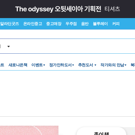
알라딘굿즈
온라인중고
중고매장
우주점
음반
블루레이
커피
서
스트
새로나온책
이벤트
정가인하도서
추천도서
작가와의 만남
북
종이책