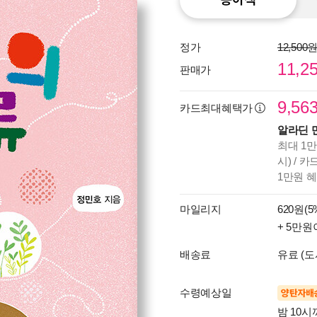
정가
12,500
11,2
판매가
9,56
카드최대혜택가
알라딘 
최대 1만
시) / 
1만원 
마일리지
620원(5
+ 5만원
배송료
유료 (도
수령예상일
양탄자배
밤 10