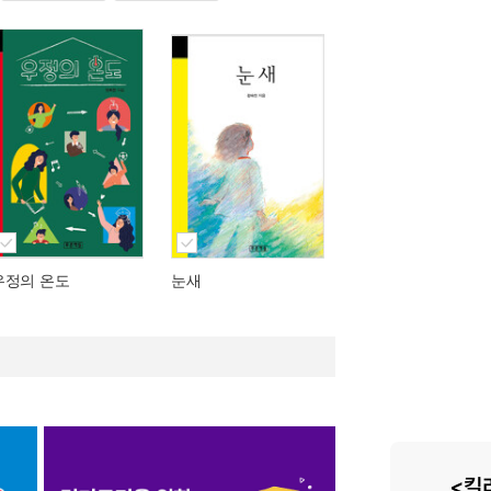
우정의 온도
눈새