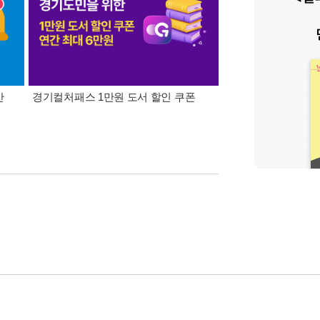
간
경기컬처패스 1만원 도서 할인 쿠폰
삼성카드가 쏜다! 알라