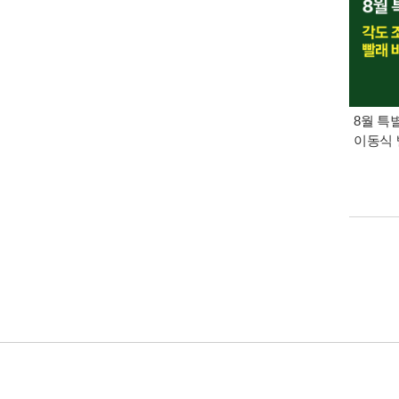
8월 특
이동식 