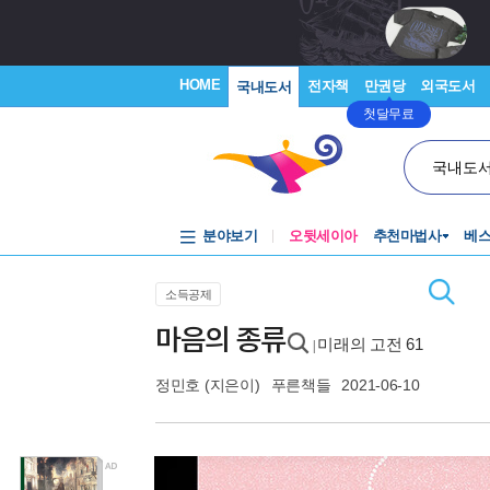
HOME
전자책
만권당
외국도서
국내도서
첫달무료
국내도
분야보기
오뒷세이아
추천마법사
베
소득공제
마음의 종류
미래의 고전 61
|
정민호
(지은이)
푸른책들
2021-06-10