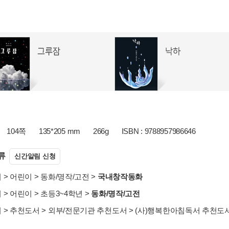
104쪽
135*205 mm
266g
ISBN : 9788957986646
류
신간알림 신청
서
>
어린이
>
동화/명작/고전
>
국내창작동화
서
>
어린이
>
초등3~4학년
>
동화/명작/고전
서
>
추천도서
>
외부/전문기관 추천도서
>
(사)행복한아침독서 추천도