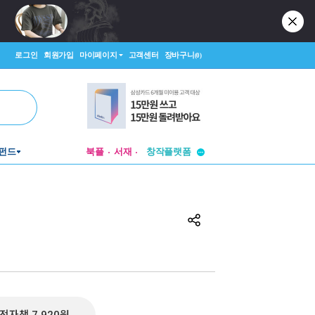
로그인
회원가입
마이페이지
고객센터
장바구니
(0)
투비컨티뉴드
창작플랫폼
펀드
북플
서재
투비컨티뉴드