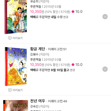
유순희
(지은이)
푸른책들
|
2015년 03월
10,350
10.0
원 (10% 할인 / 570원)
택배
로 주문하면
내일
수령
변경
미리보기
황금 계단
-
미래의 고전 51
김봉수
(지은이)
푸른책들
|
2015년 03월
10,350
10.0
원 (10% 할인 / 570원)
택배
로 주문하면
8월 10일 출고
변경
미리보기
천년 여우
-
미래의 고전 49
강숙인
(지은이)