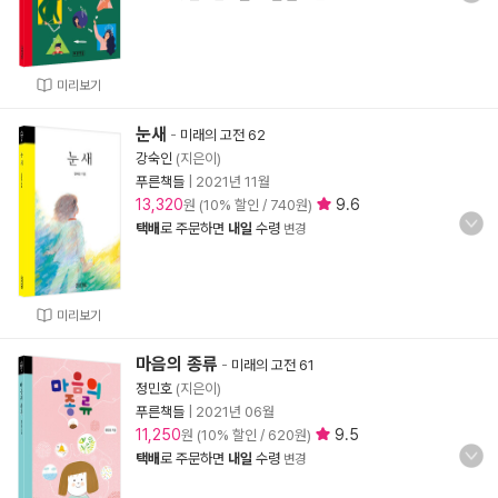
미리보기
눈새
-
미래의 고전 62
강숙인
(지은이)
푸른책들
|
2021년 11월
13,320
9.6
원 (10% 할인 / 740원)
택배
로 주문하면
내일
수령
변경
미리보기
마음의 종류
-
미래의 고전 61
정민호
(지은이)
푸른책들
|
2021년 06월
11,250
9.5
원 (10% 할인 / 620원)
택배
로 주문하면
내일
수령
변경