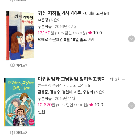
귀신 지하철 4시 44분
-
미래의 고전 56
백은영
(지은이)
푸른책들
|
2016년 07월
12,150
10.0
원 (10% 할인 / 670원)
택배
로 주문하면
8월 10일 출고
변경
미리보기
마귀할멈과 그냥할멈 & 해적고양이
- 제13회 푸
른문학상 수상작
-
미래의 고전 55
김용준
,
김봉수
,
정현혜
,
허윤
,
우성희
(지은이)
푸른책들
|
2015년 11월
10,620
10.0
원 (10% 할인 / 590원)
절판
미리보기