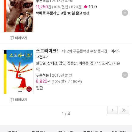
푸른책들
|
2015년 03월
11,250
10.0
원 (10% 할인 / 620원)
택배
로 주문하면
8월 10일 출고
변경
미리보기
스트라이크!
- 제12회 푸른문학상 수상 동시집
-
미래의
고전 47
한광일
,
장세정
,
김영
,
김용삼
,
이옥용
,
김이삭
,
오지연
(지은
이)
푸른책들
|
2015년 01월
8,820
원 (10% 할인 / 490원)
절판
미리보기
1 / 4