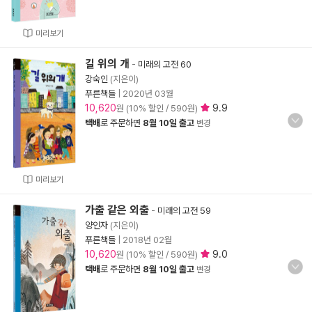
미리보기
길 위의 개
-
미래의 고전 60
강숙인
(지은이)
푸른책들
|
2020년 03월
10,620
9.9
원 (10% 할인 / 590원)
택배
로 주문하면
8월 10일 출고
변경
미리보기
가출 같은 외출
-
미래의 고전 59
양인자
(지은이)
푸른책들
|
2018년 02월
10,620
9.0
원 (10% 할인 / 590원)
택배
로 주문하면
8월 10일 출고
변경