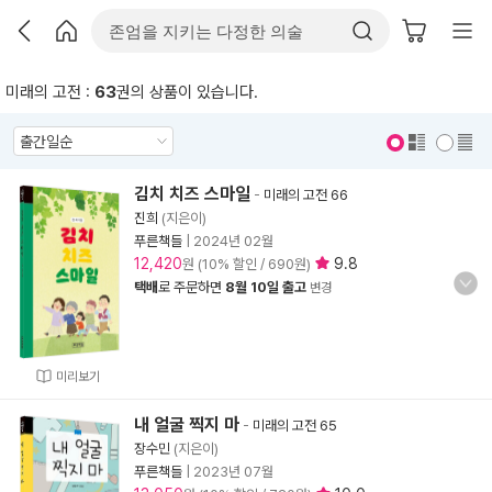
미래의 고전 :
63
권의 상품이 있습니다.
표지 보기
표지 안보기
김치 치즈 스마일
-
미래의 고전 66
진희
(지은이)
푸른책들
|
2024년 02월
12,420
9.8
원 (10% 할인 / 690원)
택배
로 주문하면
8월 10일 출고
변경
미리보기
내 얼굴 찍지 마
-
미래의 고전 65
장수민
(지은이)
푸른책들
|
2023년 07월