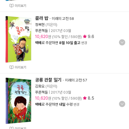
미리보기
콜라 밥
-
미래의 고전 58
정복현
(지은이)
푸른책들
|
2017년 03월
10,620
9.6
원 (10% 할인 / 590원)
택배
로 주문하면
8월 10일 출고
변경
미리보기
공룡 관찰 일기
-
미래의 고전 57
김화요
(지은이)
푸른책들
|
2017년 03월
10,620
8.5
원 (10% 할인 / 590원)
택배
로 주문하면
내일
수령
변경
미리보기