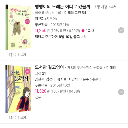
뱅뱅이의 노래는 어디로 갔을까
- 초등 개정교과서
국어 5-2(나) 수록
-
미래의 고전 54
이규희
(지은이)
푸른책들
|
2015년 11월
11,250
10.0
원 (10% 할인 / 620원)
택배
로 주문하면
8월 10일 출고
변경
미리보기
도서관 길고양이
- 제8회 푸른문학상 동화집
-
미래의
고전 21
김현욱
,
김선아
,
함지슬
,
최명서
,
이은주
(지은이)
푸른책들
|
2015년 10월
11,520
원 (10% 할인 / 640원)
절판
미리보기