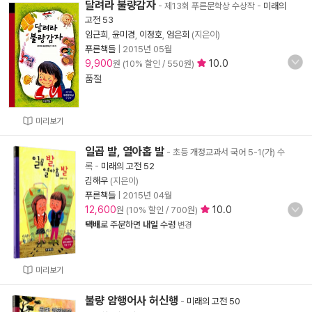
달려라 불량감자
- 제13회 푸른문학상 수상작
-
미래의
고전 53
임근희
,
윤미경
,
이정호
,
엄은희
(지은이)
푸른책들
|
2015년 05월
9,900
10.0
원 (10% 할인 / 550원)
품절
미리보기
일곱 발, 열아홉 발
- 초등 개정교과서 국어 5-1(가) 수
록
-
미래의 고전 52
김해우
(지은이)
푸른책들
|
2015년 04월
12,600
10.0
원 (10% 할인 / 700원)
택배
로 주문하면
내일
수령
변경
미리보기
불량 암행어사 허신행
-
미래의 고전 50