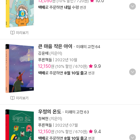
13,050
10.0
원 (10% 할인 / 720원)
택배
로 주문하면
내일
수령
변경
미리보기
큰 마음 작은 아이
-
미래의 고전 64
김윤배
(지은이)
푸른책들
|
2022년 10월
12,150
9.9
원 (10% 할인 / 670원)
택배
로 주문하면
8월 10일 출고
변경
미리보기
우정의 온도
-
미래의 고전 63
정복현
(지은이)
푸른책들
|
2022년 07월
12,150
9.4
원 (10% 할인 / 670원)
택배
로 주문하면
8월 10일 출고
변경