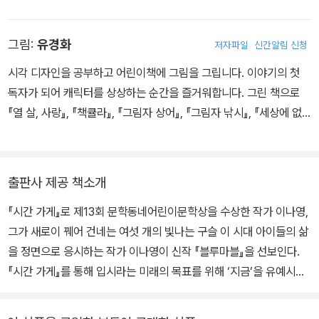
화를 오래도록 쓰고 싶습니다. 그동안 쓴 책으로 《마음 수선사 고슴
씨》 《붉은 실』 《그림자 아이》 《블루마블》 《별점 반장 나우주》 《상처
그림:
유경화
저자파일
신간알림 신청
놀이》 《그날 밤 우리는》 《열세 살의 덩크 슛》, <소원을 들어주는 미
호네> <변비 탐정 실룩> 시리즈 등이 있습니다.
시각 디자인을 공부하고 어린이책에 그림을 그립니다. 이야기의 첫
독자가 되어 캐릭터를 상상하는 순간을 즐거워합니다. 그린 책으로
『열 살, 사랑』, 『책큘라』, 『그림자 상어』, 『그림자 낚시』, 『세상에 없
는 가게』, 『걱정을 없애 주는 마카롱』, 『고조를 찾아서』, 『안읽어 씨
가족과 책 요리점』, 『학교, 잘 다니는 법』, 『빨간 머리 마녀 미로』 등
이 있습니다.
출판사 제공 책소개
『시간 가게』로 제13회 문학동네어린이문학상을 수상한 작가 이나영,
그가 새로이 꿰어 건네는 여섯 개의 빛나는 구슬 이 시대 아이들의 삶
을 정면으로 응시하는 작가 이나영이 신작 『블루마블』을 선보인다.
『시간 가게』를 통해 입시라는 미래의 목표를 위해 ‘지금’을 유예시켜
도 되는가라는 중요한 질문을 던졌던 작가다. 그가 새로이 건네는 단
편집 『블루마블』 속에는, 불규칙한 디딤돌을 조심스레 밟으며 나아가