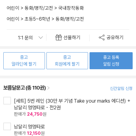
어린이
>
동화/명작/고전
>
국내창작동화
어린이
>
초등5~6학년
>
동화/명작/고전
선물하기
공유하기
중고
중고
중고 등록
알라딘에 팔기
회원에게 팔기
알림 신청
보름달문고 (총 110권)
신간알림 신청
[세트] 5번 레인 (30만 부 기념 Take your marks 에디션) +
남달리 멍멍타로 - 전2권
판매가
24,750
원
남달리 멍멍타로
판매가
12,150
원