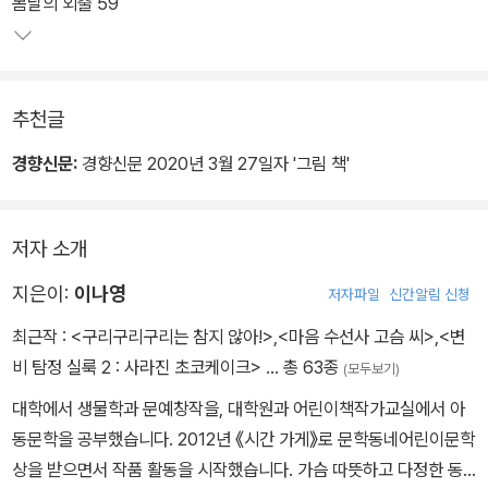
서로를 당기는 힘이다.
봄날의 외출 59
추천글
경향신문:
경향신문 2020년 3월 27일자 '그림 책'
저자 소개
지은이:
이나영
저자파일
신간알림 신청
최근작 :
<구리구리구리는 참지 않아!>
,
<마음 수선사 고슴 씨>
,
<변
비 탐정 실룩 2 : 사라진 초코케이크>
… 총 63종
(모두보기)
대학에서 생물학과 문예창작을, 대학원과 어린이책작가교실에서 아
동문학을 공부했습니다. 2012년 《시간 가게》로 문학동네어린이문학
상을 받으면서 작품 활동을 시작했습니다. 가슴 따뜻하고 다정한 동