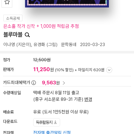
소득공제
은소홀 작가 신작 + 1,000원 적립금 추첨
블루마블
이나영
(지은이),
유경화
(그림)
문학동네
2020-03-23
정가
12,500원
11,250
판매가
원
(10% 할인) +
마일리지 620원
9,563
카드최대혜택가
원
수령예상일
택배 주문시 8월 11일 출고
(중구 서소문로 89-31 기준)
변경
배송료
유료 (도서 1만5천원 이상 무료)
다운로드
독후활동지
전자책
전자책 출간알림 신청