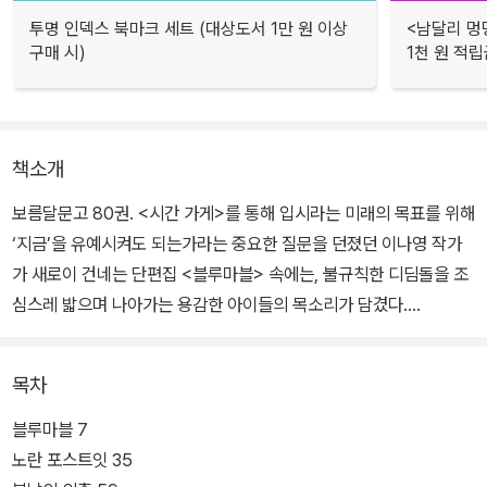
투명 인덱스 북마크 세트 (대상도서 1만 원 이상
<남달리 멍
구매 시)
1천 원 적립
책소개
보름달문고 80권. <시간 가게>를 통해 입시라는 미래의 목표를 위해
‘지금’을 유예시켜도 되는가라는 중요한 질문을 던졌던 이나영 작가
가 새로이 건네는 단편집 <블루마블> 속에는, 불규칙한 디딤돌을 조
심스레 밟으며 나아가는 용감한 아이들의 목소리가 담겼다.
차갑고 비틀린 현실의 틈을 감지하는 예리한 시선과 그 속에서 분투
목차
하는 아이들의 목소리를 알아차리는 작가의 감수성은 <블루마블>의
전편을 고요히 압도한다. 그가 이 여섯 편의 작품을 통해 증명해 보이
블루마블 7
는 것은 광막한 우주를 도는 천체들 사이를 공고히 채우고 있는 인력,
노란 포스트잇 35