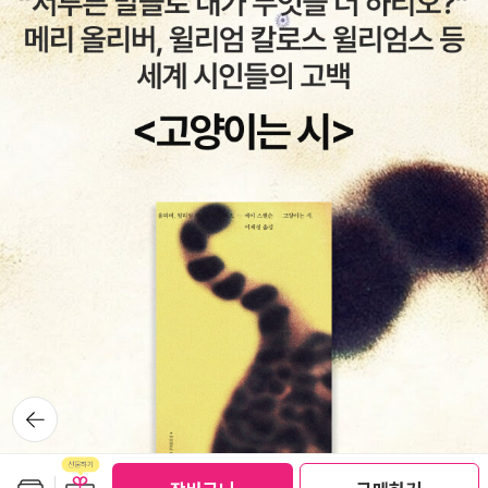
뒤로가
기
보관함담기
선물하기
선물하기