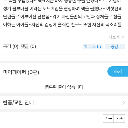
로 책을 구입했다~ 책표지는 마치 영롱한 구슬 같았다~!! 호기심이
생겨 블루마블 이라는 보드게임을 연상하며 책을 펼쳤다~ 여섯편의
단편들로 이루어진 단편집~각기 자신들만의 고민과 상처들로 힘들
어하는 아이들~자신의 감정에 솔직한 친구~ 또한 자신의 목소리를
내지 못해 전전긍긍하는 친구 등 이야기속 다양한 친구들을 보며때로
더보기
는 어른으로써 부끄럽기도 하고 미안하기도 하고 또 어느순간에는 미
공감 (
0
)
댓글 (0)
소를 지으며 읽었다~좀더 아이들이 무엇을 원하는지 어떤 목소리를
내고 싶어하는지 귀기울여야겠다~책속의 친구들 그리고 이책을 읽
는 친구들 마음속에 따뜻한 봄이 오길 바래본다~
쓰기
마이페이퍼 (0편)
등록된 글이 없습니다
반품/교환 안내