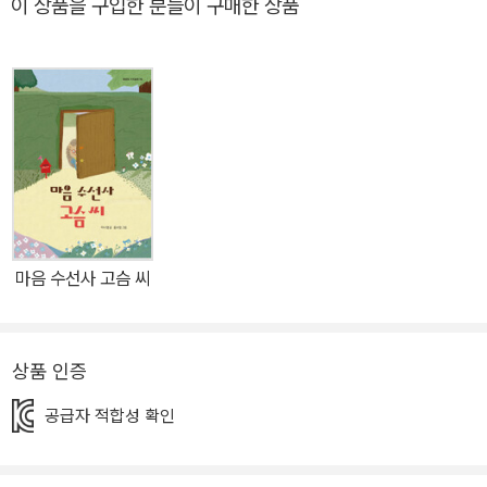
이 상품을 구입한 분들이 구매한 상품
는 용감한 아이들의 목소리가 담겼다. 차갑고 비틀린 현실의 틈을 감
지하는 예리한 시선과 그 속에서 분투하는 아이들의 목소리를 알아차
리는 작가의 감수성은 『블루마블』의 전편을 고요히 압도한다. 그가
이 여섯 편의 작품을 통해 증명해 보이는 것은 광막한 우주를 도는 천
체들 사이를 공고히 채우고 있는 인력, 서로를 당기는 힘이다. 목소리
를 내는 너와, 너를 읽고 헤아리는 나 외로이 유영하는 아이들의 우주
첫 작품 「블루마블」은 극과 극의 두 친구 혜나와 은서 사이에서 갈등
하는 ‘나’의 이야기이다. 주사위를 굴려 돌아가는 게임판 위, ‘나’의 짐
작과 너무 다른 혜나와 은서의 진짜 모습은 어지러울 정도로 아찔하
마음 수선사 고슴 씨
다. 불필요한 서술 없이, 육면체의 작은 공간 속에서 펼쳐지는 세 아이
의 긴장감 넘치는 심리전은 단편만이 가질 수 있는 묘미를 일깨운다.
반가운 손님을 기다리던 설렘이 한순간 나락으로 떨어지는 순간을 그
상품 인증
린 「노란 포스트잇」은 우리 사회 전체의 상처를 떠올리게도 한다. 나
부끼는 노란 종이들의 이미지와 차분히 숨을 고르는 주인공의 모습은
공급자 적합성 확인
도리어 우리를 다독이는지도 모른다. 「봄날의 외출」 속 주인공은, 매
일 똑같이 반복되는 재방송처럼 납작한 현실을 자기만의 기쁨으로 채