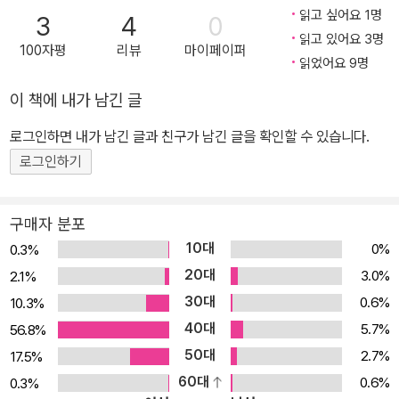
워 나간다. 작가는 시종 경쾌한 문체로 주인공의 편에서 함께한다. 눈
읽고 싶어요 1명
3
4
0
읽고 있어요 3명
물이 쏙 빠지는 닭갈비볶음면의 맛과 흩날리는 봄밤의 꽃잎들, 아빠
100자평
리뷰
마이페이퍼
읽었어요 9명
와 잡은 손을 크게 흔들며 걷는 주인공의 뒷모습이 코끝을 아리게 하
는 작품이다. 자신에게 찾아온 사랑의 감정을 힘차게 밀어붙이는 여
이 책에 내가 남긴 글
자아이 연수의 목소리가 담긴 「내 남자의 그녀」에서는 능청스러운 문
로그인하면 내가 남긴 글과 친구가 남긴 글을 확인할 수 있습니다.
장과 전복의 재미가 돋보인다. 「검정 가방」의 주인공은 밖으로 끄집어
로그인하기
내지 못하는 고통의 기억을 가슴에 묻은 아이다. 거짓 위로나 섣부른
봉합을 하지 않는 작가의 태도가 오히려 독자를 안도하게 한다. 마지
막 작품 「어느 날, 고래가」는 엄마의 맹목적인 욕망과, 가눌 길 없는
구매자 분포
슬픔과 답답함으로 물들어 버린 아이의 가슴을 푸른 물의 이미지로
10대
0%
0.3%
그려냈다. 색색의 빛을 품은 밀도 높은 수작들이 한 권을 가득 채웠다.
20대
3.0%
2.1%
말갛고 명징한 공감의 힘 섬세한 감각과 대담한 표현력을 모두 가진
30대
0.6%
10.3%
화가 유경화의 그림은 이 여섯 개의 구슬에 다양한 질감과 색을 입혔
40대
5.7%
56.8%
다. 촘촘한 문장 사이에 숨겨진 기쁨들을 낱낱이 끌어올려 보여 주리
50대
2.7%
17.5%
라 작정한 듯한 『블루마블』 속 그림들은 작품의 중요한 축을 담당한
60대
0.6%
0.3%
다. 흔하지 않은 색채 구성과, 느림과 빠름을 유려하게 조절하는 그림