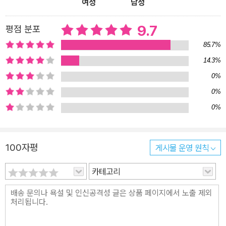
여성
남성
의 흐름은 독자의 심미안을 두드린다. “나는 목소리를 잘 내지 못하는
아이였어요. 힘들고 화가 나도 입을 꼭 다물고 속으로만 끙끙댔어요.
9.7
평점 분포
하고 싶은 말을 곱씹느라 머리가 터질 것처럼 아프기도 했어요. 어차
85.7%
피 알아듣지 못할 거야 지레짐작하고 포기한 적이 많았지요. 그러다
14.3%
병원 신세를 지기도 했답니다. 그런데 말이에요. 지금 생각하니까 나
0%
는 끊임없이 목소리를 내고 있었더라고요. 햇빛 하나 들지 않던 작은
0%
다락방에서도, 좁은 골목길 구석에서도, 부모님이 일하시던 정신없는
시장통에서도 책을 읽고 책 속 친구들의 목소리를 들으며 또 내 이야
0%
기를 했어요.”_작가의 말 중에서 『블루마블』의 명징한 공감력은 작가
가 내면의 목소리를 스스로 알아차렸던 그때의 경험에서 기인하는지
100자평
게시물 운영 원칙
도 모른다. 작가는 공감의 순간에 찾아오는 환희를 문학이라는 그릇
안에 담아 아이들에게 건넨다. 동그란 물체의 중심을 이루는 구심력
카테고리
은 자기의 세계를 알아차리는 힘, 그러고 나서 앞으로 나아가는 힘, 옆
에서 걷는 친구를 붙잡아 주는 힘이라는 것을, 『블루마블』은 말하고
있다.