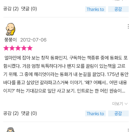
주는 책으로 인해 저의 마음을 들여다 봅니다.이 책을 쓴 작가는 문학
을 겪고 있는 아이들뿐만 아닌 나 같은 어른아이에게도 큰 울림으로
았으련만, 동물들에 대해서 엄마와 아이를 떼어놓는 것에 사람들은
공감 (
2
)
댓글 (0)
동네어린이 문학상 대상 수상작인 <봉주르 뚜르>를 지은 작가입니
다가온 것만은 부정할 수 없었다. 마치 번역된 소설을 읽고 있는 듯한
참으로 엄격한 것 같다. 그게 참 아쉽다. 사실 우리집에서도 예전에 강
다.저와는 처음 만나는작가이지만 작가와의 만남은 성공적인것 같습
착각이 이는 저자의 문체와 이야기는 매혹적이었고, 우리가 깨달아야
아지를 길렀을때 어미 젖도 떼지 않은 그 어린 강아지들을 데려다 키
니다.'이야기의 감동이란 늘 재미 다음에 온다고 생각합니다.이 이야
할 것이 무엇인지를 분명히 알려주고 있었다. 과거도 아닌 미래도 아
메뉴
웠던 생각이 난다. 어린 두 마리 강아지가 얼마나 외롭고 힘들었을까.
기가 누군가에게 재미를 줄 수 있으면 좋겠습니다'라고 말하는 작가
닌 현재에 이런 소설을 만날 수 있다는 것이 감동으로 다가오는 순간
아기 엄마가 되고 나니 인간이 아닌 동물에게서도 아기와 엄마를 떼
쭝쭝이
2012-07-06
의 말처럼 재미와 감동을 둘 다 잡은 책을 읽을 수 있어서 말이죠.이
이 아닐 수 없다.
어놓는 일이 참으로 못할 짓으로 느껴졌다. 찰리는 고독한 상황에 처
책은 원숭이 찰리의 이야기를 시작으로전개되고 찰리의 시선으로 보
했지만, 일년을 인간 아이와 함께 지내며 적응하게 되었다.하지만, 원
얼마만에 잡아 보는 창작 동화인지. 구독하는 책종류 중에 동화도 포
여지는 대상들과의 관계를 통해 따뜻한 이야기를 전하려고 합니다.원
숭이 우리에 있던 특히나 난폭한 성격의 개코 원숭이무리들은 인간과
함시켰다. 가끔 엄청 독특하다거나 왠지 모를 끌림이 있는책을 고르
숭이 찰리는 자기가 살고 있는 숲에서 사람들에게 잡혀와 사람들 손
함께 살았던 찰리를 참으로 마땅찮아 한다.특별대우를 받았던 동물에
기 위해. 그 중에 해리엇이라는 동화가 내 눈길을 끌었다. 175년 동안
에 컸습니다.당연히 엄마랑도 헤어지고 말이죠...원숭이의 세상에서
대한 질투와 핍박, 찰리가 계속 아이와 함께 살았으면 좋으련만. 인간
바다를 품고 살았던 갈라파고스거북 이야기. '왜? 어째서.. 어떤 내용
사람의 세상으로 터전을 옮기게 된거죠...그렇게 사람의 손에서 자라
은 언제나처럼 무책임하게 (필요하지 않으면 애완동물에 대해 더이상
이지?' 하는 기대감으로 일단 사고 보기. 인트로는 한 어린 원숭이가
면서 사람의 언어를 익히고 어떻게 하면 사람들에게 이쁨을 받을지
신경쓰지 않는) 떠나는 상황에 처하게 된다. 물론 아이도 학교에 돌아
자신의 영역인 정글에서 사람으로 인해 엄마와 헤어지게 되는장면으
아는 똑똑한 원숭이가 되죠. 그러다 동물원에 오게 되고 그 곳에서 백
더보기
가는것이라 어쩔수없는 일이긴했지만.. 찰리는 동물원 우리로 들어오
로 시작된다. 이야기와 함께 중간중간 삽입된 서영아 님의 그림으로
칠십오 년을 살고 있는 거북 해리엇을 만나게 됩니다.사람의 손에서
게 되고, 개코 원숭이 두목인 스미스는 그런 찰리를 매일 구박하고 협
공감 (
2
)
댓글 (0)
인해 슬픔이 더욱크게 전달된다. 순식간에 사람의 잔인함으로 인해
큰 찰리는 동물원에 오자마자 다른 원숭이들의 미움을 받게 되죠.사
박한다. 찰리가 아주 우연히 열쇠를 갖고 온것을 알고 더더욱 그를 괴
자신의 모든 것을 빼앗긴 어린 원숭이가 다시 살아남기위해 사람에게
람의 영역에서 살다가 온 원숭이를 배신자라고 생각하는겁니다. 저녁
롭힌다. 개코 원숭이들의 괴롭힘과 돌팔매질에 죽임을 당할 수도 있
길들여 지지만 그건도 잠시.. 원숭이는 다시 사람들에게 버림받게 된
메뉴