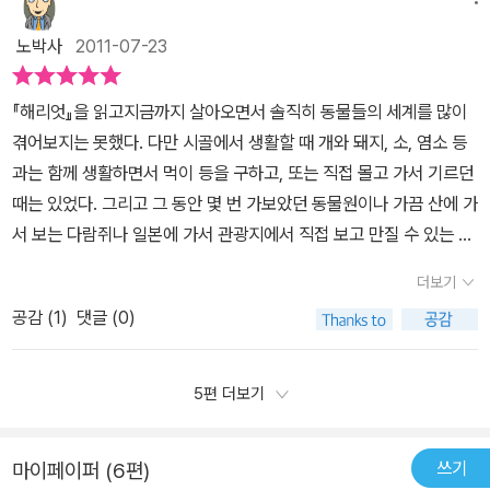
마다 괴롭히는 원숭이들로 인해 심신이 지쳐있을때 수호천사처럼 해
다는 두려움에 떨던 아기 원숭이 찰리를 도와준 것은 바다거북 해리
다. 정글은 아니지만 다시 자신과 같은 동물들에게로 돌아와 그들과
리엇이 찰리의 마음을 위로합니다. '처음이라 쉽지 않을거야. 그리고
노박사
2011-07-23
엇이었다. 그는 동물원의 원로로써, 그리고 속깊은 이해심으로 찰리
함께 하며 다시 사랑을알아가게 되고 많은 것들을 배우게 된다. 그러
외로울 거야. 난 네 마음을 안다. 하지만 걱정하지 마라.여기는 너 혼
를 받아들이고, 스미스 일당으로부터 지켜내게 된다. 신기하게도 사
던 중 가장 나이가 많은 해리엇이라는 거북이 너무 오랜 세월을 살아
자가 아니다. 그걸 알려 주고 싶어 온 거야.'...(p61) 그 한마디가 얼마
『해리엇』을 읽고지금까지 살아오면서 솔직히 동물들의 세계를 많이
육사까지도 해리엇의 뜻을 이해하게 되어 찰리를 원숭이 우리 근처에
서서히 죽음에가까워 지게 된다. 죽기 전 자신의 마지막 이야기 라며
나 힘이 됐을까요? 너 혼자가 아니라고..쉽진 않겠지만 절대 너 혼자
겪어보지는 못했다. 다만 시골에서 생활할 때 개와 돼지, 소, 염소 등
서 떨어진 해리엇과 흰 너구리 올드 등의 우리로 옮겨주게 되었다. 종
170여년 전의 이야기를 꺼내는데.. 오랜세월 아주 먼 섬 갈라파고스.
는 아니라고 말이죠..해리엇은 동물원에서 오래 살기도 했지만 동물
과는 함께 생활하면서 먹이 등을 구하고, 또는 직접 몰고 가서 기르던
이 다르지만, 진정한 친구를 만나게 된 찰리.나이든 해리엇과 올드 등
모든 동물들이 서로 어울려 지내며 평화롭기만 햇는데 언제부터 나타
들의 정신적 지주였습니다. 해리엇은 자신의 고향 갈라파고스 섬으로
때는 있었다. 그리고 그 동안 몇 번 가보았던 동물원이나 가끔 산에 가
과의 사귐은 찰리에게는 무척이나 평화로운 시간이 되었다.그리고 다
난 사람들. 그들은 사람역시 자신들과 모습이 조금 다른 동물이라 생
돌아가고 싶어 하지만 이제 겨우 삼일정도밖에 살지 못하기에 죽음을
서 보는 다람쥐나 일본에 가서 관광지에서 직접 보고 만질 수 있는 원
시 몇년이 흘러 해리엇의 목숨이 다하는 때가 온 것이다.175년이라..
각했는데 ..사람들은 그렇지 않았다. 사람들은 동물을 잡아 먹기도 하
그냥 기다리는 수밖에 없습니다. 하지만 찰리는 그의 소원을 들어주
숭이의 세계를 느꼈던 것이 대부분이다. 그런데 하는 이야기로 우리
정말 오랜 세월이 흘렀다.해리엇의 고향 또한 너무나 머나먼 땅 갈라
고 가두고 자신의 이익을 위해 이용하려고 했다. 동물들은 서로 해치
더보기
기로 합니다. 자신을 지켜줬던 해리엇의 마지막 꿈을 지켜주기로 하
사람들과 마찬가지로 동물들의 세계도 나름대로 질서와 함께 우리 사
파고스였고, 그는 마지막까지 옛날이야기를 원하는 어린 동물을 위
고 하는 것들을 전혀 몰랐기 때문에 어떻게 대처 해야 하는줄을 몰랐
지요.인간의 열쇠로 철창을열어 바다로 향하는 동물들의 모습속에 전
공감 (
1
)
댓글 (0)
람과 같은 활동들이 자연스럽게 이루어진다는 점이다. 그래서 우리
해, 생명이 다해가는 그 힘든 순간에도 자신의 길고 긴 이야기를 시작
다. 마치 걸리버 여행기 '말들의 나라'에서 그들이 질투, 시기, 거짓말
그만 울고 말았습니다. 사람보다 더 진한 그들의 우정에 숙연해질 수
인간도 ‘사회적 동물’이라고 한 것 같다. 이런 동물들에게 생명력을 부
하게 되었다.갈라파고스에서 이 곳에 이르기까지의 그 여정을 말이
등의 그런 것들에 대해 전혀 이해 할 수 없었던 것 처럼. 결국 그들은
밖에 없었습니다. 생명의 끈을 잡고 자신의 고향으로 가고자 한걸음
여하면서 우리 인간과 마찬가지로 서로의 정을 나누면서 돕고 살아가
다.오랜 친구인 해리엇의 이야기를 들으며 찰리는 그 속에서 또 하나
5편 더보기
피해를 입을 수 밖에 없었고 많은 시련끝에 해리엇이 이곳으로 오게
한걸음 힘들게 내딛는 해리엇과 그런 해리엇의 꿈을 지켜주고자 모험
는 모습을 작품을 통해 볼 수 있어 이런 동물들과 훨씬 더 가까워짐을
의 발견을 한다. 그리고 해리엇을 위해 위험한 모험을 감행한다.해리
된 것이었다 이야기를 들은 모두들은 해리엇을 도와 그를 바다로 보
을 감행했던 동물원 식구들...참 잔상이 오래도록 남습니다.짧은 동화
느낄 수 있는 좋은 시간이었다. 이 작품은 동물원에 있는 동물들의 이
엇, 거북이의 무뚝뚝한 이름처럼 느껴졌던 책이었으나 읽는 내내 참
내준다. 조금은 슬픈 이야기. 하지만 사람도 동물이고 약육강식을 어
쓰기
마이페이퍼 (6편)
이긴 하지만 많은 생각을 하게 만든 책입니다. 그리고 따뜻한 동화입
야기로 구성되어 있다. 우리가 일반적으로 동물원에 가보면 대개가
으로 가슴따뜻했던 그런 동화.찰리와 해리엇의 진하고 깊은 우정은
쩌겠어... 강해져야지.. 책을 다 읽고 나서 앞 표지부터 다시 꼼꼼이 읽