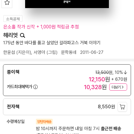
소득공제
은소홀 작가 신작 + 1,000원 적립금 추첨
해리엇
175년 동안 바다를 품고 살았던 갈라파고스 거북 이야기
한윤섭
(지은이),
서영아
(그림)
문학동네
2011-06-27
종이책
13,500
원,
10%
12,150
원
+ 670원
10,328
원
카드최대혜택가
더보기
전자책
8,550
원
수령예상일
양탄자배송
밤 10시까지 주문하면 내일 아침 7시
출근전 배송