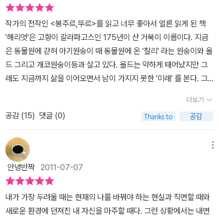
작가의 전작인 <봉주르,뚜르>를 읽고 너무 좋아서 얼른 읽게 된 책
'해리엇'은 고향이 갈라파고스인 175년이 산 거북이 이름이다. 지금
은 동물원에 갇혀 아기원숭이 때 동물원에 온 '찰리' 라는 원숭이와 올
드 그리고 개코원숭이등과 살고 있다. 올드는 약하게 태어났지만 그
래도 지금까지 삶을 이어오면서 남이 가지지 못한 '미래' 를 본다. 그
러니까 죽음이 얼마 남았는지 볼 수 있는 눈을 가졌다. 올드가 본 해리
더보기
엇의 생명은 앞으로 삼일이다. 그 전에 찰리가 이 동물원에 오게 되는
공감 (
15
)
댓글 (0)
상황이 묘사된다. 사람들에 의해 잡혀 동물원에 왔지만 엄마와 헤어
져 개코원숭이 우리 앞에서 살아야 했는데 어쩌다 사육사의 열쇠를
훔치게 되고 그 열쇠 때문에 개코원숭이의 공격을 받기도 하는데 그
메뉴
때마다 해리엇이 옆에서 그를 지켜준다.해리엇은 175살이라는 나이
안녕반짝
2011-07-07
도 그렇고 그동안 세상을 살아온 연륜으로 모두를 너그렇게 보면서
모두를 '친구' 라면서 하나로 본다. 개코원숭이게게 시달림을 받는 찰
내가 가장 두려울 때는 현재의 나를 바꿔야 하는 현실과 직면할 때와
리를 자신이 있는 우리인 늙고 병들고 죽음이 임박한 동물들이 있는
새로운 환경에 던져진 내 자신을 마주할 때다. 그런 상황에서는 내면
우리로 옮겨오게 하면서 평화로운 날을 보내지만 그에겐 세상을 살