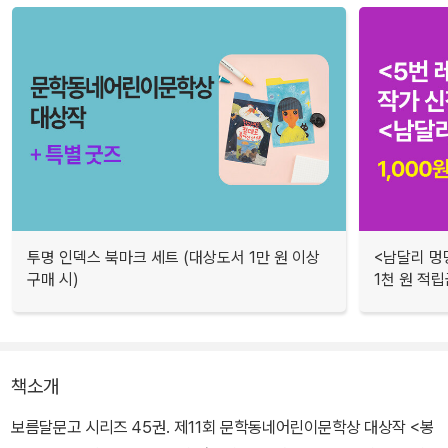
투명 인덱스 북마크 세트 (대상도서 1만 원 이상
<남달리 멍
구매 시)
1천 원 적립
책소개
보름달문고 시리즈 45권. 제11회 문학동네어린이문학상 대상작 <봉