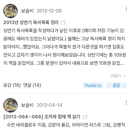
니다..서로에게 힘이 돼주며 관계들을 맺어가는 모습들 속에 우리가
우리에 갇혀 있는 모습을 보게 된다. 그래서 이 작품에 나오는 동물들
인간 사회에도 적용할만한 깊은 감동을 주는 동화였다
어 보니 초판이었다. 왠지 모를 기분 좋음.ㅎ----------------------
보슬비
2013-12-09
메뉴
잃어버리고 사는 게 무엇인지 알게 될겁니다. 현실이 아무리 힘들고
도 그런 동물로 짐작을 하였는데 그렇지는 안했다. 동물원 안의 사람
------------------------------------------------------------
어렵더라도 해리엇과 찰리 그리고 동물원의 친구들을 보면서 힘을 얻
들과 동물원에서의 삶도 또 다른 모습의 삶으로 그리고 있는 것이다.
2013년 상반기 독서목록 정리
- 엄마를 잃은 원숭이가 너무 슬퍼보였는지 엄마가 날 두고 어디론가
었으면 좋겠습니다. 해리엇처럼 진정한 어른이 되어 많은 이들에게
엄마 원숭이와 함께 사람들에게 쫓기다 잡힌 아기 자바 원숭이 찰리
상반기 독서목록을 작성하다가 날린 이후로 (페이퍼 저장 기능이 있
떠나는 꿈을 꾸었다. 나이서른에..--;; 혼자 꿈에서 막 울고 그랬는
묵묵하게 지혜와 따뜻함을 전해줄 수 있는 사람이 되도록 다짐해봅니
도 엄마와 떨어져 동물원으로 오게 된다. 처음엔 동물원 주인집 아이
음에도 에러가 있었는지 날렸어요.) 올해는 그냥 독서목록 정리 하지
데.. 출근길에 엄마한테 전화해서 이런 저런 얘기 하고 전화를 끊었다.
다.
와 집에서 생활도 하지만 아이가 학교 때문에 멀리 가게 되자 동물원
말아야지...했었어요. 그러다가 특별히 뭔가 다른것을 하기엔 집중도
결국 하지 못한 '사랑해요'지만.. 맘속으로는 언제나... 영원히.
의 우리로 가게 된다. 그 동물원에서 찰리 원숭이는 개코 원숭이 집단
안되고 갑자기 생각이 나서 정리해보았습니다. 상반기에는 총 109권
에게 괴롭힘을 당한다. 그러나 우리의 갈라파고스 거북이 '해리엇'의
의 책을 읽었어요. 그중 분권이 있어서 내용으로 보면 108권 읽었네
도움으로 다른 우리로 옮겨가게 된다. 세월이 많이 흘러 175살 해리
요. (영어책 41권/오디오북 36권) 판타지 (with 오디오북) 읽었
더보기
엇은 죽음을 목전에 앞두고 있었다. 고향인 섬 갈라파고스를 175년
던 책인데, 영화 때문에 영어로 다시 만나게 된 책이예요. 이번에는 오
공감 (
16
)
댓글 (14)
동안 그리워하던 해리엇은 자신이 동물원에 오게 된 과정을 동물 친
디오북도 함께 들었는데, 나레이터가 잘 읽어주어서 즐겁게 들었습니
구들에게 들려주고, 다른 동물들은 해리엇을 그토록 그리워하던 바다
다. 사실 이 책을 스릴러와 판타지 사이에서 고민하다가 제가 좋아하
로 보내줄 결심을 하게 된다. 해리엇은 쇠약해진 모습으로 기력이 약
는 판타지 장르쪽으로 넣었습니다. ^^ 이미 아는 내용인데도 원서로
보슬비
2013-04-14
메뉴
하였지만 친구들의 도움을 받아 바다로 떠나게 된다. 바로 동물 세계
다시 읽으니 느낌이 더 좋은것 같아요. (with 오디오북) 'Inheritan
[2013-064~066] 조카와 함께 책 읽기
에서 볼 수 있는 감동과 충격을 얻을 수 있는 귀한 모습이었다. 조금은
ce' 시리즈 첫권을 읽고 그만 읽어야겠다... 생각했다가, 완결된 표지
수잔 바라클로우 지음, 김맑아 옮김, 브라이언 러스트 그림, 김병직
편리할지 모르지만 현재의 사회 모습은 불확실한 미래와 역사성의 해
를 보고 마음을 바꿀정도로 멋있었던 책표지였습니다. ^^;; 결국 4편