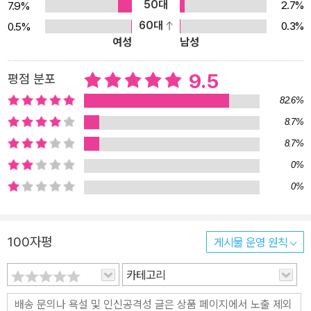
50대
2.7%
7.9%
끌어안지만 소용없는 일이다. 사람들의 무자비한 행동은 동물들의 눈
60대
0.3%
0.5%
물과 아우성에도 아랑곳없이 계속된다. 공원 관리소에 만난 흰 줄 원
여성
남성
숭이는 찰리에게 사람의 세상에 대해 들려준다. 그리고 찰리가 살았
던 숲도 결국은 사람의 세상이라는 것을 깨우쳐준다. 따라서 사람을
9.5
평점 분포
이기는 것보다 살아남는 게 중요한 것임을 일러준다. 그 뒤 찰리는 일
82.6%
곱 살배기 남자아이 손에 이끌려 사람의 집으로 향한다. 아이 엄마는
8.7%
찰리가 누어 놓은 똥과 오줌을 손가락으로 가리켰다. “찰리, 여기다
8.7%
누면 어떡해! 여기는 안 돼. 절대로.” 찰리가 그것들을 외면하자, 아이
엄마는 더 공격적인 얼굴을 하고 찰리의 고개를 돌려세웠다. (중략)
0%
찰리는 어떤 표정을 짓고 어떤 행동을 해야 할지 감이 오지 않았다. 그
0%
냥 배가 고프고 엄마가 보고 싶었다._본문 중에서 낯선 세상에서 찰리
는 살아남기 위해 사람이 살아가는 방식을 터득해나간다. 묵묵히 기
100자평
게시물 운영 원칙
다리고, 하지 말아야 할 것들을 몸으로 기억하고, 사람이 정해주는 것,
좋아하는 것만을 해야 사람이 공격적인 얼굴을 하지 않는다는 것을
카테고리
깨닫는다. 하지만 얼마 지나지 않아 상황은 또 바뀐다. 아이가 다른 도
시로 떠나고, 주인 부부는 찰리를 동물원으로 보낸다. 찰리의 외롭고