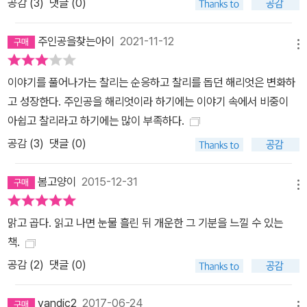
공감 (
3
)
댓글 (0)
일인지 깨닫는다. “해리엇, 우리와 함께 바다로 가요.” 찰리의 말에 해
리엇이 고개를 저었다. “찰리, 난 힘을 잃어 간다.” (중략) “제가 길을
주인공을찾는아이
2021-11-12
안내하고, 개코원숭이들이 당신을 끌고 밀어서 좀 더 빨리 움직이게
메뉴
할 거예요. 그리고 올드가 당신의 생명을 지켜 줄 거예요.” 찰리의 말
이야기를 풀어나가는 찰리는 순응하고 찰리를 돕던 해리엇은 변화하
에 해리엇은 함동안 생각에 잠겼다. 그리운 바다가 보고 싶었지만 모
고 성장한다. 주인공을 해리엇이라 하기에는 이야기 속에서 비중이
두에게 위험한 일이라 망설여졌다. “해리엇, 마지막으로 물을게요. 갈
아쉽고 찰리라고 하기에는 많이 부족하다.
라파고스로 돌아가고 싶어요?” 찰리가 물었다. “그래, 내가 살았던
공감 (
3
)
댓글 (0)
땅으로 돌아가고 싶어. 어쩌면 그 전에 생명이 다할지 모르지만. 그래
도 바다로 가고 싶어. 아니, 난 바다로 갈 수 있을 거야.”_본문 중에서
봄고양이
2015-12-31
인간의 잔인함에 희생된 수많은 동물들을 그리며… ‘인간은 진정으로
메뉴
진화한 것인가’를 묻는다 우리가 원하는 삶은 무엇일까. 그리고 바람
직한 세상은 어떤 것일까. 해리엇과 찰리, 또 다른 동물들 이야기를 통
맑고 곱다. 읽고 나면 눈물 흘린 뒤 개운한 그 기분을 느낄 수 있는
해 우리는 여러 질문을 자문자답할 필요가 있다. 배부르게 고기를 먹
책.
고, 비싼 가죽가방을 들고 가죽구두를 신고, 마치 장난감 다루듯 동물
공감 (
2
)
댓글 (0)
을 대하고……. 지금껏 인간은 수많은 동물들의 생명을 빼앗았다. 앞
으로 우리 인간은 얼마나 더 잔인해져야 할까. “우린 사람들이 먹이를
vandic2
2017-06-24
메뉴