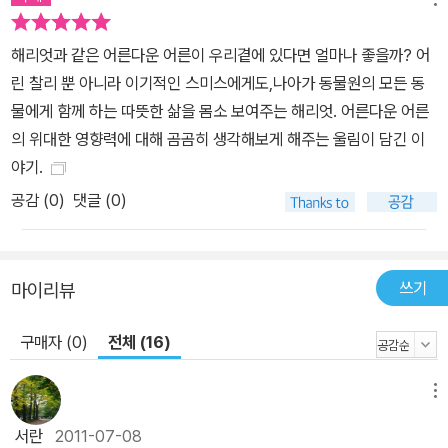
먹는 것을 봤어. 여러 명의 사람들이 모여 있었지. 먹이를 먹는 모습은
분명 달랐어. 그리고 어떤 사람이 어제 우리와 함께 나간 거북의 몸을
해리엇과 같은 어른다운 어른이 우리곁에 있다면 얼마나 좋을까? 어
자르고 있는 것을 봤어. 여기 있는 거북들은 사람들의 먹이야.” 그 소
린 찰리 뿐 아니라 이기적인 스미스에게도,나아가 동물원의 모든 동
리에 화물칸 안이 술렁거렸다. 하지만 거북 중에는 누구도 섣불리 입
물에게 함께 하는 따뜻한 삶을 몸소 보여주는 해리엇. 어른다운 어른
을 열지 않았다. 거북의 본래 습성처럼 상황에 대해 조용히 생각하고
의 위대한 영향력에 대해 곰곰히 생각해보게 해주는 울림이 담긴 이
있었다._본문 중에서 작품 속에는 진화론의 창시자 찰스 다윈도 등장
야기.
한다. 그의 연구 덕분에 오랜 시간을 거쳐 진화론은 확장되었고 발전
공감 (
0
)
댓글 (0)
했다. 하지만 이 작품을 통해 문득 이런 것들을 생각하게 된다. 동물권
은 무시한 채 야만적으로 대량 사육을 하며 육식을 즐기고 있지 않는
가. 그렇다면 우리 인간은 진정으로 진화하고 있는 것인가. 동화 한 편
쓰기
마이리뷰
을 통해 이렇게 커다란 질문과 문제의식을 던진다는 것은 쉽지 않은
일이다. 작가 한윤섭의 오랜 내공에서 비롯된 스케일에 가슴속 깊이
구매자 (0)
전체 (16)
전율을 느낀다.
메뉴
서란
2011-07-08