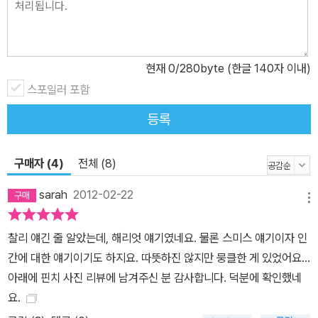
슬프고 아픈 날들이 다시 시작되고 만다. 175년 동안 바다를 품고 산
갈라파고스 거북 ‘해리엇’ 이야기 “해리엇, 우리가 당신을 바다에 데
려다 줄게요. 당신이 원하는 바다에 데려다 줄 거예요.” 두려움과 외
현재
0
/280byte (한글 140자 이내)
로움에 떠는 찰리에게 거북 해리엇이 다가간다. 해리엇은 이 동물원
에서 나이가 가장 많다. 그는 찰리의 친구가 되어 곁을 지켜준다. 해리
스포일러 포함
엇은 175년의 삶을 온몸으로 견디고 살아온 진정한 어른이다. 해리
등록
엇 덕분에 수많은 동물들이 동물원에서 버텼고, 지혜와 사랑을 배웠
다. 찰리 역시 마음을 단단하게 다지며 성장해나간다. 마침내 해리엇
구매자 (4)
전체 (8)
은 죽음의 문턱에 들어서고, 찰리와 친구들은 큰 슬픔에 잠긴다. 해리
엇이 들려주는 마지막 이야기에는 갈라파고스와 비글호에서 있었던
sarah
2012-02-22
메뉴
끔찍한 일들, 다윈과의 만남 등이 녹아들어 있다. 170년 동안 갈라파
고스를 그리워했다는 해리엇의 이야기를 들으며 찰리는 큰 결심을 한
찰리 얘긴 줄 알았는데, 해리엇 얘기였네요. 물론 스미스 얘기이자 인
다. 그리고 곧바로 우리 한쪽에 묻어두었던 사육사의 열쇠를 꺼내든
간에 대한 얘기이기도 하지요. 따뜻하진 않지만 뭉클한 게 있었어요...
다. 해리엇을 바다로 데려다주겠다고 마음먹은 것이다. 다른 친구들
아래에 핀치 사진 리뷰에 남겨주신 분 감사합니다. 덕분에 확인했네
도 해리엇이 바다로 가면 갈라파고스로 돌아갈 수 있다고 확신한다.
요.
또한 서로가 서로의 곁을 지키며 삶의 희망을 품는 것이 얼마나 멋진