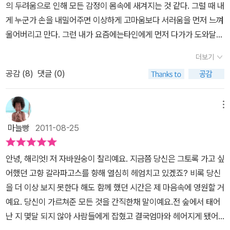
의 두려움으로 인해 모든 감정이 몸속에 새겨지는 것 같다. 그럴 때 내
날이 얼마 남지 않았다. 그런 그에게 한가지 소원이 있다. 그가 태어나
게 누군가 손을 내밀어주면 이상하게 고마움보다 서러움을 먼저 느껴
고 친구들과 함께 하던 갈라파고스로 가는 것이다. 하지만 이제 힘도
울어버리고 만다. 그런 내가 요즘에는타인에게 먼저 다가가 도와달라
없고 죽을 날도 가까워 그것은 꿈에 불과하다. 그런 그들에게 어느 날
고 말하는 법을 배우고 있다. 내가 손을 내밀면 진심으로 나의 문제를
개코원숭이 우리에서 불길한 소리가 들리고 무언가 심상치 않은 일이
더보기
받아준다는 사실을 깨닫고 있기 때문이다. 태어난 지 몇 달 되지 않은
발생했음을 감지한다. 해리엇이 개코원숭이 우리게 가 보고는 개코원
공감 (
8
)
댓글 (0)
원숭이 찰리도 나처럼 두려운 상황에 놓여 있었다. 엄마와 헤어져 동
숭이 대장인 스미스의 아기가 사람이 준 사탕을 먹다가 목에 걸려 죽
물원에 보내진 찰리는 새로운 환경에 불안함을 느꼈다. 그런 찰리를
음직전에 간 것을 알게 된다. 그 소리를 들은 찰리는 자신이 지금 '열
보고 다른 원숭이는 ‘중요한 건 도망가는 것이 아니라 살아남는 거야.
메뉴
쇠' 를 이용하여 구해줘야 한다는 것을 느끼고는 올드에게 묻는다. 개
어차피 네가 살았던 숲도 원숭이의 세상이 아니라 사람들의 세상이거
코원숭이 아기를 구할 수 있는지. 그렇게 그들은 하나가 되어 개코원
마늘빵
2011-08-25
든.’(19쪽) 이라며 앞으로 펼쳐질 험난한 생활을 암시해 주었다. 우연
숭이 우리도 향하지만 그들은 덜덜 떨고 있다. 무시무시했던 스미스,
히 테드라는 아이의 눈에 띄어 그들이 원하는 생활에 맞추어 살아가
하지만 이제 그는 아기 때문에그런 힘마져 없다. 찰리는 문을 열고 들
안녕, 해리엇! 저 자바원숭이 찰리예요. 지금쯤 당신은 그토록 가고 싶
지만 다시 동물원으로 보내졌고, 그곳은 그동안 상상할 수 없었던 고
어가 올드에게 개코원숭이 아기를 구하게 한다. 목에 걸린 사탕을 빼
어했던 고향 갈라파고스를 향해 열심히 헤엄치고 있겠죠? 비록 당신
난이 기다리고 있었다. 새로운 우리에 갇힌 찰리는 거친 개코원숭이
내어 아기의 목숨을 구한 올드와 찰리,하지만 그들의 목숨이 위험하
을 더 이상 보지 못한다 해도 함께 했던 시간은 제 마음속에 영원할 거
스미스에게 첫 날부터 괴롭힘을 당한다. 돌에 맞고 협박을 당하며 절
다.스미스가 당장이라도 그를 해칠것만 같아 덜덜 떨며 문을 잠그는
예요. 당신이 가르쳐준 모든 것을 간직한채 말이예요.전 숲에서 태어
망의 한 가운데 있을 때, 구원처럼 175년을 살아온 갈라파고스 거북
데 스미스의 한마디, '천천히 해라,찰리' 그로부터 그들은 친구로, 하
난 지 몇달 되지 않아 사람들에게 잡혔고 결국엄마와 헤어지게 됐어
해리엇이 찰리에게 온다.“처음이라 쉽지 않을 거야. 그리고 외로울 거
나가 된다.해리엇은 올드가 말해준 죽을 날에서 이제 하루밖에 남지