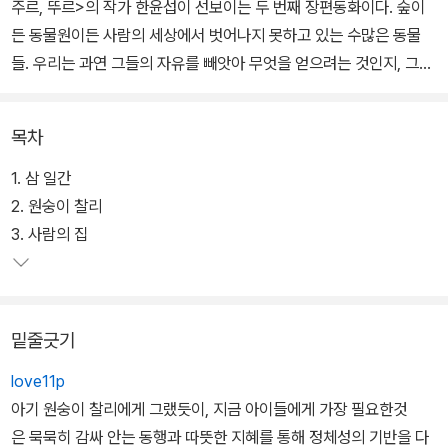
주르, 뚜르>의 작가 한윤섭이 선보이는 두 번째 장편동화이다. 숲이
든 동물원이든 사람의 세상에서 벗어나지 못하고 있는 수많은 동물
들. 우리는 과연 그들의 자유를 빼앗아 무엇을 얻으려는 것인지, 그들
은 무슨 잘못으로 아프게 살아야만 하는지, 가슴 저린 이야기를 통해
들려준다.
목차
어느 날 갑자기, 아기 원숭이 찰리는 엄마와 숲을 잃고 만다. 사람들은
1. 삼 일간
마취제를 쏘며 원숭이들을 잡아들인다. 찰리의 엄마 역시 긴 잠에 빠
2. 원숭이 찰리
지고, 찰리는 상자에 갇혀 공원 관리소로 옮겨진다. 엄마와 떨어지지
3. 사람의 집
않으려고 엄마의 목을 꼭 끌어안지만 소용없는 일이다. 사람들의 무
자비한 행동은 동물들의 눈물과 아우성에도 아랑곳없이 계속된다.
밑줄긋기
공원 관리소에 만난 흰 줄 원숭이는 찰리에게 사람의 세상에 대해 들
려준다. 그리고 찰리가 살았던 숲도 결국은 사람의 세상이라는 것을
love11p
깨우쳐준다. 따라서 사람을 이기는 것보다 살아남는 게 중요한 것임
아기 원숭이 찰리에게 그랬듯이, 지금 아이들에게 가장 필요한것
을 일러준다. 그 뒤 찰리는 일곱 살배기 남자아이 손에 이끌려 사람의
은 묵묵히 감싸 안는 동행과 따뜻한 지혜를 통해 정체성의 기반을 다