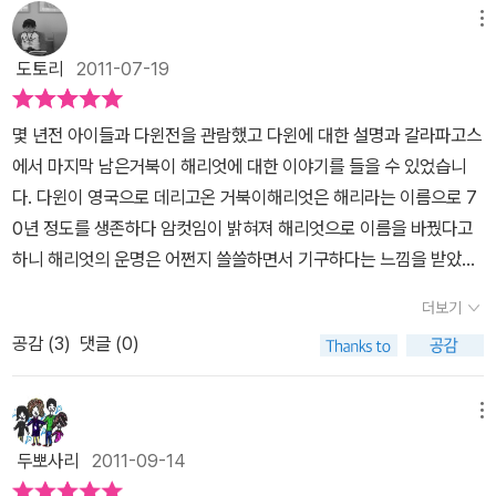
느냐가 가장 큰 문제라는 걸 어린 저도 잘 알게 됐으니까요. '꼬마야,
이 일어난다. 찰리는 자기가 가진 열쇠로 문을 열고 너구리 올드와 함
숭이 찰리는 그런 행운아다. 같은 종의 동물임에도 불구하고 사람의
에서 살든 말이다.해리엇은 자신의 과거와 지금까지의 이야기를 하면
메뉴
괜한 짓 하지마. 여기는 사람들이 사는 세상이야. 사람들을 이길 수는
께 아기 원숭이를 구하려 했지만그토록 열쇠를 원하는 스미스에게 공
손에서 사랑을 받았다는 이유로 따돌림과 괴롭힘을 당하는데 전혀 종
서 모두가 하나가 될 것을 말한다. 그는 찰리가 개코원숭이들에게 공
없어. 살아남는 게 중요한 거지. 24p 처음 테드와동물원에 갔던 날이
도토리
2011-07-19
격을 당할 수 있는 위험이 있었다. 하지만 아기 원숭이의 생명이 위태
이 다른 거북이 해리엇이 찰리의 친구가 되어 주고 엄마 같은 보호막
격을 당할 때도 곁에서 그를 지키며 '넌 혼자가 아니야,내가 친구가 되
떠올라요. 무서운 개코원숭이 스미스 때문에 공포에 질려있는 제게
로워 올드와 함께 원숭이들의 우리로 향하게 되는데, 아기 원숭이를
이 되어주었다. 찰리는 해리엇을 통해 사랑을 배우고, 두려움을 맞설
어줄께.' 했던 거북이다.'그래,친구.우린 모두 친구야.어떤 동물이든.
당신은 따뜻한 목소리로 '안녕, 친구.'라며 말을 건넸어요. 처음 만났
몇 년전 아이들과 다윈전을 관람했고 다윈에 대한 설명과 갈라파고스
구하고 다시 철문을 닫고 나오려는 순간까지 긴장감을 늦출 수 없었
수 있는 용기를 배우고, 자신을 괴롭히며 아픔을 안겨준 이가 당하는
나이가 많든 적든 이곳에서는 다 친구지.숲에서처럼 잡아먹을 필요도
음에도, 백칠십이라는 세월을 살았음에도 당신은 이 곳에선 모두 다
에서 마지막 남은거북이 해리엇에 대한 이야기를 들을 수 있었습니
다. 그러나스미스는 천천히 하라며 문을 닫는 찰리를 위로했고, 그 말
고통을 고소해 하지 않고 도움의 손길을 내밀 줄 아는 넉넉함을 배웠
도망 다니 필요도 없는 곳이니까.' 그러니 하나로 뭉쳐 서로 돕고 살아
친구라며 걱정하지 말라고 했어요. 그리고 저에게 잘 해낼수 있을거
다. 다윈이 영국으로 데리고온 거북이해리엇은 해리라는 이름으로 7
로 인해 마음이 저릿해지는 것을 느꼈다. 그렇게 찰리를 괴롭히던 스
다. 엄청난 나이 차이에도 불구하고 해리엇은 찰리에게 좋은 친구였
야 한다는 것이다. 찰리가 어려울 때도 도와 주었고 개코원숭이 스미
라는 격려도 잊지 않았죠. 당신의 따뜻한 말에 눈물이 핑 돌았어요.그
0년 정도를 생존하다 암컷임이 밝혀져 해리엇으로 이름을 바꿨다고
미스가 열쇠를 빼앗지 않았고, 공격하지도 않았으며, 아기 원숭이를
으며, 부모였으며, 선생님이었다. 그런 해리엇으로 인해 무서운 세상
스의 아기 원숭이가 죽을 뻔 했을 때도 해리엇의 지혜로 살아날 수 있
리고 1년 뒤, 테드가 학교에 가면서 전 처음으로 동물원 우리에 갇히
하니 해리엇의 운명은 어쩐지 쓸쓸하면서 기구하다는 느낌을 받았습
살려준 사실에 드디어 마음을 연 것이다. 이런 상황이 오기까지는 해
에 홀로 맞서 나가야 하는 여리고 여린 원숭이 찰리는 자신의 정체성
었다면 이젠 친구들이 해리엇을 위해 마지막으로 무언가 해 주어야
게 되었죠. 숲에서 테드의 집으로, 이제는 동물원으로 제 환경은 또 변
니다.더이상 짝을 찾을 수 없어 결국 마지막 거북이가 된 해리엇은 어
리엇의 도움이 컸다. 혼자였던 찰리에게 다가와 위로해 주었고, 다른
와 존재감을 지키며 성장할 수 있었다. 해리엇, 사람들의 손에 잡혀서
한다. '세상에 죽지 않는 동물은 없고, 죽음이존재하지 않는 장소도 없
더보기
하게 되었고역시나 이번에도두려웠어요. 특히 스미스 가요. 제가 사
쩌면 이제는 지구상에서사라져 가는 많은 동물들을 대표하는 상징성
동물들 사이에서 잘못된 것들을 바로잡으려는 모습을 통해 찰리가 앞
동물원까지 와서 175년을 산 거북.해리엇의 고향 다른 거북들에게
지. 나무도 풀도, 그리고 개미도 너구리도 사람도 모두 죽어. 죽어야만
육사의 열쇠꾸러미를 가져온 걸 알게되자 스미스는 당장 그 열쇠를
공감 (
3
)
댓글 (0)
이 아닐까 합니다.우화는 인간에게 많은 이야기를 전해주는 동물들의
으로의 삶을 어떻게 살아가야 하는지 발판이 되어 주었다. 찰리가 괴
사람이라는 동물이 얼마나 위험한 존재인지를 알려할 사명을 안고 고
해로운 생명으로 태어날 수 있어.' 175년을 살았어도 그에겐 죽음은
내놓으라며 협박을 했고 돌까지 던졌어요. 하지만 열쇠를 내놓으면
이야기 입니다. 175년을 산 갈라파고스 거북 해리엇과 원숭이 찰리
롭힘을 당하고 있던 밤, 해리엇이 오지 않았더라면 지금의 찰리의 모
향의 바다로 돌아가는 것이 소원이다. 제일 어렸던 해리엇이 그 사명
의연하다. 그런 해리엇의 마지막 소원을 들어주기 위하여 친구들이
어떻게 될지 잘 알고있었기에 전 두려움에 떨면서도 끝까지 버텼어
는 그들의 삶을 통해 우리에게 다양한 이야기를 들려주는데 어쩔 수
습을 보기 힘들었을 것이다. 그리고 여전히 위협적인 스미스 때문에
메뉴
을 감당해 주기를 바라는 마음으로 해리엇이 사람들의 먹잇감이 되지
뭉쳤다.죽음까지 얼마의 시간이 남지 않은 해리엇을 바다로 보내는
요. 하지만 언제까지 참을수 있을지 몰랐어요. 어쩌면 스미스가 던진
없이 잡혀와 자신들이 살던 자연을 떠나 인간들의 구경거리가 된 그
힘들어 하며 탈출할 생각만 했을지도 모른다. 그렇게 많은 것을 주었
않도록 자신들의 희생으로 지킨 생명이 해리엇이었다. 그 아픔을 안
작전이 시작된다. 올드와 개코원숭이들과 찰리는 찰리가 인간과 함께
두뽀사리
2011-09-14
돌에 맞아 죽을수도 있었으니까요. 그때 당신이 나타나 준 거예요. 두
들이 고향을 그리워하고 그 안에서 적응하려 애쓰는 모습이 애잔하면
던 해리엇이 수명을 다하고 있었다. 너무 나이가 많아 죽음이 임박했
고 175년을 살아오며 다른 여러 동물들의 멘토가 되어 주었던 해리
살 때 보았던 가까운 곳의 바다로 그를 보내기로 한다.하지만 그가 이