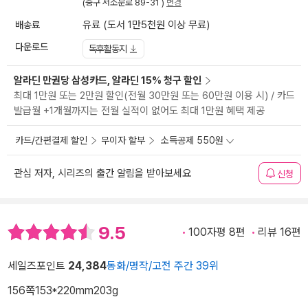
(중구 서소문로 89-31 )
변경
배송료
유료 (도서 1만5천원 이상 무료)
다운로드
독후활동지
알라딘 만권당 삼성카드, 알라딘 15% 청구 할인
최대 1만원 또는 2만원 할인(전월 30만원 또는 60만원 이용 시) / 카드
발급월 +1개월까지는 전월 실적이 없어도 최대 1만원 혜택 제공
카드/간편결제 할인
무이자 할부
소득공제 550원
관심 저자, 시리즈의 출간 알림을 받아보세요
신청
9.5
100자평 8편
리뷰 16편
세일즈포인트
24,384
동화/명작/고전 주간 39위
156쪽
153*220mm
203g