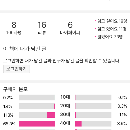
이 작품은 아픔과 그리움을 느끼게도 한다._김진경(동화작가, 시인)
해리엇은 실제로 175년의 삶을 산 갈라파고스 거북이다. 진화론의
창시자 찰스 다윈의 거북으로 알려진 해리엇은 천국과 같은 갈라파고
읽고 싶어요 18명
8
16
6
스에서 다윈을 만났고, 그 뒤 인간 세상으로 오게 된다. 그는 지난 20
읽고 있어요 11명
100자평
리뷰
마이페이퍼
06년 긴 삶의 여정을 마감하기까지 호주의 한 동물원에서 생활해왔
읽었어요 73명
다. 해리엇의 마지막을 함께한 원숭이 찰리를 비롯해 다른 동물 친구
이 책에 내가 남긴 글
들은 작가가 창조해낸 매력적인 캐릭터들이다. 숲이든 동물원이든 사
로그인하면 내가 남긴 글과 친구가 남긴 글을 확인할 수 있습니다.
람의 세상에서 벗어나지 못하고 있는 수많은 동물들의 이야기. 우리
는 과연 그들의 자유를 빼앗아 무엇을 얻으려는 것인지, 그들은 무슨
로그인하기
잘못으로 아프게 살아야만 하는지, 그 가슴 저린 이야기 속으로 들어
가 보자. 숲과 엄마의 품을 빼앗긴 아기 원숭이 ‘찰리’ 이야기 “네가
구매자 분포
살았던 숲도 원숭이의 세상이 아니라 사람들의 세상이야. 사람들을
10대
0.1%
0.2%
이길 수는 없어. 살아남는 게 중요한 거야.” 어느 날 갑자기, 아기 원숭
20대
0.3%
1.4%
이 찰리는 엄마와 숲을 잃고 만다. 사람들은 마취제를 쏘며 원숭이들
30대
1.1%
11.3%
을 잡아들인다. 찰리의 엄마 역시 긴 잠에 빠지고, 찰리는 상자에 갇혀
40대
8.9%
65.3%
공원 관리소로 옮겨진다. 엄마와 떨어지지 않으려고 엄마의 목을 꼭