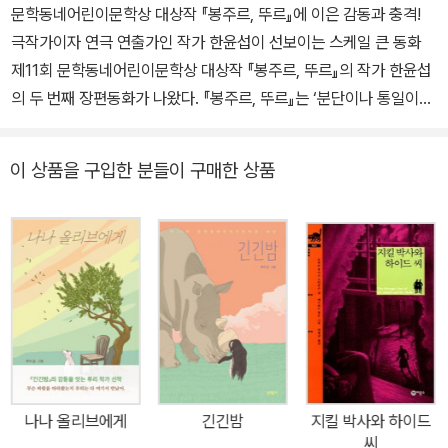
문학동네어린이문학상 대상작 『봉주르, 뚜르』에 이은 감동과 충격!
극작가이자 연극 연출가인 작가 한윤섭이 선보이는 스케일 큰 동화
제11회 문학동네어린이문학상 대상작 『봉주르, 뚜르』의 작가 한윤섭
의 두 번째 장편동화가 나왔다. 『봉주르, 뚜르』는 ‘분단이나 통일이라
는 말과 무관하게 살아가던 한 소년이 어떻게 우리 사회의 가장 첨예
한 모순과 부딪치게 되는가를 섬세하게 보여준 수작’답게 짧은 시간
이 상품을 구입한 분들이 구매한 상품
내에 베스트셀러를 넘어 스테디셀러로 자리 잡았다. 이번 『해리엇』
역시 동화의 시공간을 확장한 스케일 큰 작품으로, 다양한 독자층을
확보할 것이다. 어린 원숭이 찰리와 그 곁을 묵묵히 지켜주는 늙은 거
북 해리엇의 이야기를 접하는 순간, 우리는 전혀 새로운 세상을 만나
게 된다. 마치 웰메이드 연극 한 편을 감상하는 듯한 느낌을 받는 것이
다. 이는 극작가와 연극 연출가로 활동 중인 작가의 이력이 이번 작품
에서도 십분 발휘되었기 때문이다. 동물에 빗대어 인간의 이야기를
하는 우화나 알레고리를 훨씬 넘어서 감동과 충격을 준다. 그것은 역
사성의 무게와 지혜로 다음 세대를 묵묵히 감싸는 해리엇과 같은 진
나나 올리브에게
긴긴밤
지킬 박사와 하이드
정한 어른이 지금의 인간 현실 속에는 없기 때문일 것이다. 그렇기에
씨