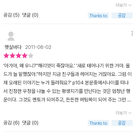
요. 마취총에 맞은 엄마가 죽은줄 알고 가슴이 쿵쾅쿵쾅 뛰었던 그 순
야. 난 네 마음을 안다. 하지만 걱정하지 마라. 여기는 너 혼자가 아니
더보기
않음을 알고는 동물원 친구들을 모두 불러 마지막 인사를 나누고자
간을 절대 잊지 못할 거예요. 정말로 엄마에게서 생명이 빠져나간줄
다. 그걸 알려 주고 싶어 온 거야.”(61쪽) 그리고 두려워하지 말라며,
찰리에게 부탁을 한다. 하지만 스미스가 어떻게 나올지 모두 궁금하
공감 (
5
)
댓글 (0)
알았거든요. 다행히 그게 아니라는걸 알게됐지만 헤어지는 순간에도
나는 너의 친구라며 찰리를 위로한다. 철저히 혼자라고 느꼈던 찰리,
다. 위험하다고 생각한다. 하지만 찰리는 스미스에게 맡기도 문을 열
깨어나는걸 보지 못했으니 제가 기억하는 엄마의 마지막은 총에 맞아
그런 찰리를 보면서 앞으로의 동물원 생활이 절망적일 거라고 단정
어주고는 모두를 부른다. 해리엇과 마지막 인사를 나누는 동물원 친
축 늘어진채 정신을 잃은 모습이예요.동물원 주인 아들인 테드가 절
메뉴
지었던 나 또한 해리엇의 등장으로 한 줄기 희망을 보았다. 찰리에게
구들,해리엇은 자신이 어떻게 하여 이곳에 오게 되었는지 갈라파고스
마음에 들어하지 않았더라면, 그래서 집에 데려가지 않았더라면 전
만 말하는 것이 아니라 나를 향해 해리엇이 다정스레 말하는 것 같아
햇살바다
2011-08-02
섬에서 부터 이곳에 오게 된 오래된 이야기를 시작한다. 다윈과 그외
엄마와 함께 살수 있었을까요? 이런저런 생각을 해보게 되지만이미
순간 눈앞이 흐려지고 말았다. 타인에게 드러내지 못한 나의 감정, 나
사람들에 의해 붙잡혀 오고 동물원에 갇히게 되면서 사람들에 의해
벌어진 일 이고, 제가 찰리라는 이름으로 불리며 테드 가족과 함께 살
의 내면 깊숙이 박혀 있는 외로움이 해리엇의 한 마디로 모두 드러남
'아가야, 왜 우니?''해리엇이 죽잖아요.' '새로 태어나기 위한 거야. 올
길들여진 것이다. '길들여 진다는 것은 얼마나 무서운 것' 인지 글을
게된건 제 힘으로 바꿀수 없는 일이예요. 처음엔 사람들의 언어도 이
과 동시에 스르르 녹아버리는 기분이었다. 해리엇은 찰리를 위해 같
드가 늘 말했잖아.''하지만 지금 친구들과 헤어지는 거잖아요. 그럼 이
통해 알 수 있다. 숲이 바로 곁에 있어도 동물원 문이 열려도 그들은
해하지 못했고 낯선 환경에 적응하는 것도 쉽지 않았지만 사람들이
이 밤을 보내 주었지만 스미스의 괴롭힘은 끝이 없었다. 우연히철창
제 오래된 이야기는 누가 들려줘요?' p104 본문중에서나이를 떠나
나가지 않는다. 사람들이 주는 먹이와 사람에 의해 길들여져서 그들
싫어하는 일이 뭔지, 좋아하는 행동이 뭔지를 경험을 통해 알게됐어
열쇠를 갖게 된 찰리를 끊임없이 협박하는 스미스를 보며 결국 해리
서 진정한 우정을 나눌 수 있는 평생지기를 만난다는 것은 엄청난 행
이 태어난 숲보다 이젠 이곳이 편한 것이다. 하지만 숲도 인간이 만들
요. 똥오줌은 모래가 깔린 박스에 해야 하고, 물이 싫어도 테드와 같이
엇은 찰리를 보호하기 위해 사육사에게 몸으로 자신의 뜻을 전한다.
운이다. 그것도 멘토가 되어주고, 든든한 버팀목이 되어 주는 그런 친
어 놓은 곳이다. 개체수를 늘리기 위하여 인간이 숲을 만들어 놓고 그
목욕을 해야 했어요. 제가 싫어하고 원하지 않는 걸 사람들에게 알려
새로운 우리로 옮긴 찰리는 위기에서 벗어났지만 동물원의 환경에 적
구라면 로또대박을 맞는 것 보다 더 큰 행복이 아닐 수 없다. 모르긴
들을 관리하고 또 한편으로는 이렇게 동물원에 가두어 사람들의 구경
봤자 그들이 제 말을 이해하지 못하고, 저도 그들을 이길수 없었으니
더보기
응해야 하는숙제는 여전히남아 있었다. 다행히 해리엇과 함께 할 수
해도 로또대박을 맞을 확률보다 이런 친구를 사귈 수 있는 확률이 더
거리가 되게 하고 있다. 동물이지만 사람들에게 길들여진 동물,하지
까요. 그런 제 모습에 테드는 순하다며 좋아했지만, 별 수가 없었는걸
있어 안심이 되었지만 적대적인 스미스는 늘 두려웠다. 그러던 어느
공감 (
6
)
댓글 (0)
적지 않을까. 친구라는 말은 쉽게 하지만 참 친구를 사귄다는 건 결코
만 그들이 제일 무서워 하는 것은 '사람' 이다. 그들이 사람을 무서워
요. 제가 숲으로 돌아갈 일은 없으니 이곳에 적응하며 어떻게 살아남
날 스미스의 아기 원숭이가 사탕이 목에 걸려 목숨이 위태로운 사건
쉬운 일은 아니니까.아기때 사람들에게 잡혀 동물원으로 오게 된 원
하고 길들여졌어도 그들의 한가지 마지막은 '살아 남는 것' 이다. 어디