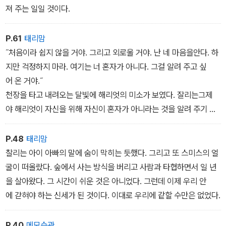
집으로 향한다.
져 주는 일일 것이다.
낯선 세상에서 찰리는 살아남기 위해 사람이 살아가는 방식을 터득해
P.61
태리맘
나간다. 하지만 얼마 지나지 않아 아이가 다른 도시로 떠나고, 주인 부
˝처음이라 쉽지 않을 거야. 그리고 외로울 거야. 난 네 마음을안다. 하
부는 찰리를 동물원으로 보낸다. 두려움과 외로움에 떠는 찰리에게
지만 걱정하지 마라. 여기는 너 혼자가 아니다. 그걸 알려 주고 싶
거북 해리엇이 다가간다. 해리엇 덕분에 수많은 동물들이 동물원에서
어 온 거야.˝
버텼고, 지혜와 사랑을 배웠다. 찰리 역시 마음을 단단하게 다지며 성
천장을 타고 내려오는 달빛에 해리엇의 미소가 보였다. 잘리는그제
장해나가는데….
야 해리엇이 자신을 위해 자신이 혼자가 아니라는 것을 알려 주기 위
해 왔다는 것을 알게 되었다. 고맙다는 말을 하고 싶었지만 아무 말
도 할 수가 없었다. 가슴이 뜨거워지고 눈물만 났다.
P.48
태리맘
˝눈물을 흘리는 걸 보니, 넌 마음이 착하구나 울지 마라. 아가야. 네 친
찰리는 아이 아빠의 말에 숨이 막히는 듯했다. 그리고 또 스미스의 얼
구 해리엇이 여기 있잖아.˝
굴이 떠올랐다. 숲에서 사는 방식을 버리고 사람과 타협하면서 일 년
을 살아왔다. 그 시간이 쉬운 것은 아니었다. 그런데 이제 우리 안
에 갇혀야 하는 신세가 된 것이다. 이대로 우리에 같할 수만은 없었다.
P.40
메모습관