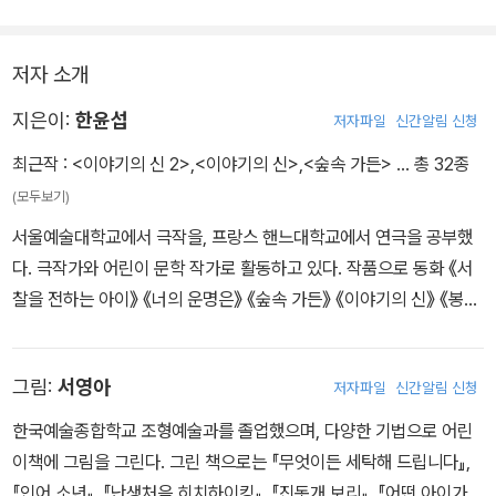
저자 소개
지은이:
한윤섭
저자파일
신간알림 신청
최근작 :
<이야기의 신 2>
,
<이야기의 신>
,
<숲속 가든>
… 총 32종
(모두보기)
서울예술대학교에서 극작을, 프랑스 핸느대학교에서 연극을 공부했
다. 극작가와 어린이 문학 작가로 활동하고 있다. 작품으로 동화 《서
찰을 전하는 아이》 《너의 운명은》 《숲속 가든》 《이야기의 신》 《봉주
르, 뚜르》 《해리엇》, 희곡 《굿모닝 파파》 《조용한 식탁》 《신흥 무관》
외 수십 편을 썼다. 《봉주르, 뚜르》로 제11회 문학동네어린이문학상
그림:
서영아
저자파일
신간알림 신청
대상을 수상했으며, 전국 창작희곡공모전 대상, 한국예술평론가협의
회 올해의 최우수예술인상, 대한민국연극제 희곡상 등을 받았다.
한국예술종합학교 조형예술과를 졸업했으며, 다양한 기법으로 어린
이책에 그림을 그린다. 그린 책으로는 『무엇이든 세탁해 드립니다』,
『인어 소년』, 『난생처음 히치하이킹』, 『진돗개 보리』, 『어떤 아이가』,