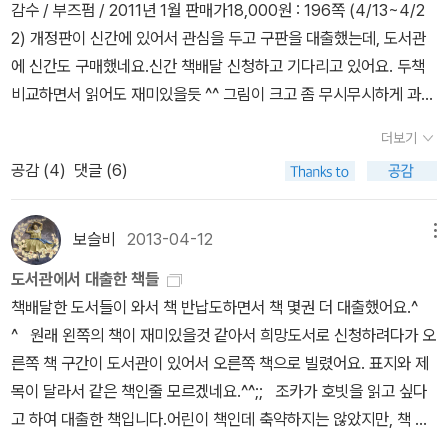
감수 / 부즈펌 / 2011년 1월 판매가18,000원 : 196쪽 (4/13~4/2
체, 타인과의 진정한 관계를 어렵게 하는 멀티 소비사회가 우리 미래
표지 때문에 이 시리즈를 완독할수 있네요. ㅎㅎ 페이지가 엄청나서
2) 개정판이 신간에 있어서 관심을 두고 구판을 대출했는데, 도서관
의 꿈돌이인 아이들의 정체성을 혼란스럽게 하고 있는 것이다. 바로
왠만한 책 4권 분량이었던 책이었어요. 오디오북이 아니었더라면 이
에 신간도 구매했네요.신간 책배달 신청하고 기다리고 있어요. 두책
이런 어린이들 즉, 작품에서는 아기 원숭이 찰리에 필요한 것은 묵묵
책을 끝내기 힘들었을것입니다. 30시간 이상의 오디오북은 이 시리
비교하면서 읽어도 재미있을듯 ^^ 그림이 크고 좀 무시무시하게 과장
히 감싸 안아주는 동행과 따뜻한 지혜를 통해 정체성의 기반을 심어
즈 때문에 처음 들어보네요. 페이지가 엄청나다는것에 비해 스토리가
된 부분이 있는데, 그점이 조카의 눈을 사로 잡나봐요.완전 몰입해서
주는 것이라 생각할 때에 우리 어른들에게 많은 시사점을 심어주고
예상이 된다는것이 이 책의 재미를 살짝 떨어뜨렸던것 갔습니다. 하
더보기
보고... 재미있어서 조카가 가져갔어요.ㅎㅎ 강풀 글.그림 / 웅진주니
있다. 잔잔하고 소소한 감동적이 이야기로 꾸며진 동화들이 많이 출
지만 작가가 10대에 이 책을 출간했다는것을 생각하면 좀 더 좋은 평
공감 (
4
)
댓글 (6)
어 / 2013년 1월 판매가11,700원 : 56쪽 (4/13~4/13) 이 책은 조
판되었으면 하는 바람이다. 이런 바람의 선봉에서 저자의 왕성한 활
점을 주고 싶기도 해요. 특히 4권의 오디오북에는 작가의 인터뷰가
카보다 제가 더 좋아한것 같네요.^^;;강풀을 좋아하해서 강풀의 그림
동을 기대해본다.
수록되어 있는데, 은근 귀엽긴하더군요. 퍼시잭슨 시리즈 너무 재
책이 더 반가워요. 가족들도 함께 읽었답니다. 한윤섭 지음, 서영아
보슬비
2013-04-12
메뉴
미있게 읽었답니다. 그리스 로마 신화를 현대판으로 재해석한 판타지
그림 / 문학동네어린이 / 2011년 6월 판매가7,120원 : 156쪽 (4/14
소설이라 그리스 로마 신화를 알면 더 재미있어요. 이미 읽은 책이라
도서관에서 대출한 책들
~4/14) 첫째 조카가 먼저 읽기 전에 제가 먼저 읽었어요.처음엔 외
이번에는 오디오북만 다시 들었습니다. 1편 영화가 망해서 더 이상 영
책배달한 도서들이 와서 책 반납도하면서 책 몇권 더 대출했어요.^
국책인줄 알았는데, 한국책이네요. 그래서 더 반가웠답니다.갈라파고
화로 만들어지지 않을거라 생각했는데, 2편이 영화로 나오는것을 보
^ 원래 왼쪽의 책이 재미있을것 같아서 희망도서로 신청하려다가 오
스에 살았던 거북이의 이야기라는 점에 더 끌렸답니다.
고 반갑기도 하고 안타깝기도 하고 그래요... ^^ 이번엔 꼬옥 성공했으
른쪽 책 구간이 도서관이 있어서 오른쪽 책으로 빌렸어요. 표지와 제
면 좋겠어요. (with 오디오북) 드디어 나니아 연대기 완독했네요.
목이 달라서 같은 책인줄 모르겠네요.^^;; 조카가 호빗을 읽고 싶다
이 책을 읽을때 영어로 읽을거란 생각을 못했었는데.... ^^ 나레이터는
고 하여 대출한 책입니다.어린이 책인데 축약하지는 않았지만, 책 속
엑스맨에서 찰스교수역을 맡은 패트릭 스튜어트예요. 나니아 연대기
에 삽화가 있어요.호빗이 뚱뚱하다고 조카가 말하네요.^^;; 조카를