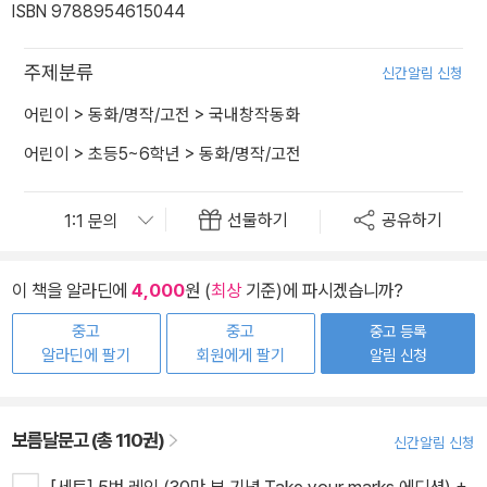
ISBN 9788954615044
주제분류
신간알림 신청
어린이
>
동화/명작/고전
>
국내창작동화
어린이
>
초등5~6학년
>
동화/명작/고전
선물하기
공유하기
이 책을 알라딘에
4,000
원 (
최상
기준)에 파시겠습니까?
중고
중고
중고 등록
알라딘에 팔기
회원에게 팔기
알림 신청
보름달문고 (총 110권)
신간알림 신청
[세트] 5번 레인 (30만 부 기념 Take your marks 에디션) +