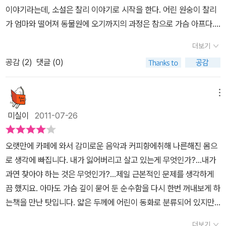
읽었다.초등학생이 읽는 <해리엇>과 인생을 조금 살아온 어른이 읽
건 분명 쉽지 않은 모험이었지만 충분히 감수할만한 일이었어요. 이
마지막으로 바다로 데려가주고 싶었다. 바다가 해리엇을 고향으로 데
이야기라는데, 소설은 찰리 이야기로 시작을 한다. 어린 원숭이 찰리
데 집중되어 아이다운 모습을 잃어가는 현대를 살아가는 아이들이해
는 곳이 아니라 모두가 하나로 어우러져 사는 곳이라 가르치며 생과
는 <해리엇>은 그 느낌이 좀 다를 듯하여,주절주절, 써 보았다...
런 용기를 가르쳐준건 바로 당신, 해리엇 이었어요!! 마침내 바다를 만
려다 줄 것을 믿으며 위험한 길을 나선 그들은 해리엇이 바다를 향해
가 엄마와 떨어져 동물원에 오기까지의 과정은 참으로 가슴 아프다.
리엇과 찰리와 같은우정을 쌓아가며 살아갈 수 있는 그런 환경, 그런
마찬가지로 죽음 또한 인생의 한부분일 뿐이라고 한다. 그러면서 인
나게 됐을 때, 마지막 이별을 하면서 흘렸던 눈물이 아직도 제 뺨에 남
가는 모습을 보고 돌아온다. 스미스와 찰리, 올드가 해리엇을 바다에
야생의 동물을 보기 위해 아프리카까지 갈 여력이 없어, 자가용 타고
세상을 만들어주는 것이 바람직한 부모의 역할, 진정한 어른의 역할
간에게 아니 스스로가 무언가에 길들여진다는 것은 얼마나 무서운 것
아있어요. 당신에게 그토록 원하던 바다를 보여줄수 있어서, 갈라파
더보기
데려다 주는 과정은 눈물을 숨겨도 되지 않을 정도로 뭉클한 장면이
슝 ~ 달려가 볼 수 있는 동물원 동물들에게 대단히 만족을 하고 살았
이 아닐까 싶다. 가슴 따뜻해지는 <해리엇>, 누군가의 해리엇이 되어
인지 깨닫게 한다. 습관처럼 몸에 베인 길들여짐에 의해 혹여 자신이
고스로 이끌어줄 바닷속에 몸을 맡기게 할수 있어서얼마나 기쁘고 다
었다. 175년 동안고향을 그리워했던 해리엇이 바다에 닿기만 하면
공감 (
2
)
댓글 (0)
는데, 그 동물들의 잃어버린 자유에 대해서는 깊이 생각해보지 못했
주고 싶다는 생각이 들게 만드는 <해리엇>,아이와 부모가 함께 읽어
꿈 꾸고 있던 꿈마져 잊는 것은 아닌지,죽음이 임박해도 자신의 꿈은
행이었는지 몰라요. '아가야, 난 너무 오랜 시간을 살았다. 이제 시간
갈라파고스로 갈 수 있을 거란 희망을 그대로 보여준 부분이었다. 해
다. 티브이에서 종종 나오는 동물원 동물들의 비하인드 스토리나 얼
보길 권하고 싶다.
포기하지 말라고 한다,해리엇처럼 말이다. 죽어서 자신의 고향에 갈
이 된 거야. 죽는다는 것은 꼭 슬픈 일만은 아니다. 죽는 건 새로 시작
리엇은 분명 갈라파고스로 돌아갔을 것이다. 그리고 동물원에 남겨진
마전 읽은 동물원을 샀어요. 라는 실제 에세이 등을 통해 약간을 추측
지 누가 아는가.찰리처럼 세상으로 나가는 '열쇠' 를 쥐고 있더라도 모
메뉴
한다는 거지.' 104p 해리엇, 그 곳에 잘 도착했나요? 오래전에 했던
동물들은 서로를 위하며 자기네들이 태어났던 곳보다 더 나은 곳으로
할 수는 있지만, 동물들의 눈이 아닌 사람의 눈에서 본 관찰이라 관찰
든 선택은 스스로 하는 것이다. 그것을 제대로 이용하지 못하면 기회
친구들과의 약속은 지켰나요? 당신이 없는 동물원은 많이 허전하고
미실이
2011-07-26
만들며 잘 살아갈 것이다. 그것이 해리엇이 남겨준 선물이었고, 찰리
자적 시점이었다. 이 책은 동화라는 장점을 갖고 있기에 동물들이 주
마져 잃을 수 있다.살면서 늘 기회가 오는 것은 아니다. 많은 생각을
슬프지만 그래도 당신의 바램처럼 이 곳이 따뜻한 곳이 되도록 모두
가 해리엇을 바다로 데려다 주려 했을 때 '다른 친구를 위해 위험을 무
인공이 되어 그들의 이야기를 펼쳐나간다. 봉주르,뚜르라는 책으로
하게 하고 많은 것을 담고 있는 아름다운 이야기,만화영화로 나온다
노력할 꺼예요. 오늘 따라 당신이 많이 보고싶네요.
오랫만에 카페에 와서 감미로운 음악과 커피향에취해 나른해진 몸으
릅쓸 수 있는 용기 또한 해리엇이 가르쳐 준 일이다.'(143쪽) 라고 말
많은 사람들에게 큰 공감을 준 한윤섭님의 새로운 작품 해리엇.봉주
면 어떨까? 하는 생각을 가져본다. 모두를 아우르고 하나로 엮어 주
로 생각에 빠집니다. 내가 잃어버리고 살고 있는게 무엇인가?...내가
한 것처럼 그들이 다른 친구를 위해 할 수 있는 일이다. 추천의 말을
르 뚜르를 읽기 전에 먼저 읽어 본 동화였는데, 그림과 글의 느낌이 너
었던 리도로의 역할을 제대로 한 해리엇,이시대에 꼭 필요한 인간상
과연 찾아야 하는 것은 무엇인가?...제일 근본적인 문제를 생각하게
써주신 김진경 작가는 '해리엇과 같은 진정한 어른이 지금의 인간 현
무나 좋아 봉주르 뚜르에 대한 기대감이 더욱 높아지게 되었다.다시
이기도 하다.
끔 했지요. 아마도 가슴 깊이 묻어 둔 순수함을 다시 한번 꺼내보게 하
실 속에는 없기 때문'에 '인간이 아니라 갈라파고스 거북을 통해 그려
원점으로 돌아와서, 원숭이 찰리는 동물원 우리에 바로 수용된 것이
는책을 만난 탓입니다. 얇은 두께에 어린이 동화로 분류되어 있지만
낼 수밖에 없었겠다는 생각이 든다.'라고 말씀하셨다. 이 작품 속에 녹
아니라, 동물원을 운영하는 사람의 아들이 찰리를 애완동물 혹은 친
어린이 뿐만 아니라 어른들의 감성도 터치할 수 있는 잔잔한 감동을
아든 메시지가 누구에게로 향해있는지는 빤한 일이지만, 정체성 혼란
구처럼 키우고 싶어해서 데려온 동물이었다. 엄마와 함께 왔으면 좋
더보기