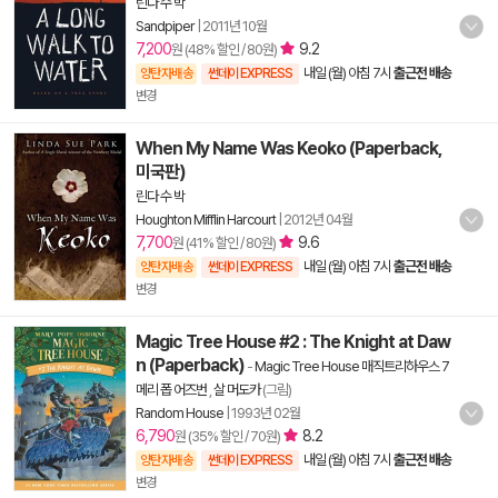
린다 수 박
Sandpiper
|
2011년 10월
7,200
9.2
원 (48% 할인 / 80원)
내일 (월) 아침 7시
출근전 배송
양탄자배송
썬데이 EXPRESS
변경
When My Name Was Keoko (Paperback,
미국판)
린다 수 박
Houghton Mifflin Harcourt
|
2012년 04월
7,700
9.6
원 (41% 할인 / 80원)
내일 (월) 아침 7시
출근전 배송
양탄자배송
썬데이 EXPRESS
변경
Magic Tree House #2 : The Knight at Daw
n (Paperback)
-
Magic Tree House 매직트리하우스 7
메리 폽 어즈번
,
살 머도카
(그림)
Random House
|
1993년 02월
6,790
8.2
원 (35% 할인 / 70원)
내일 (월) 아침 7시
출근전 배송
양탄자배송
썬데이 EXPRESS
변경