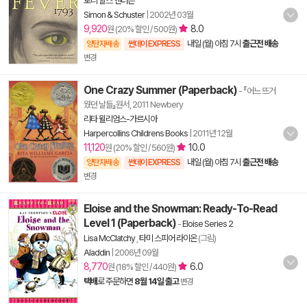
로리 할스 앤더슨
Simon & Schuster
|
2002년 03월
9,920
8.0
원 (20% 할인 / 500원)
내일 (월) 아침 7시
출근전 배송
양탄자배송
썬데이 EXPRESS
변경
One Crazy Summer (Paperback)
- 『어느 뜨거
웠던 날들』원서, 2011 Newbery
리타 윌리엄스-가르시아
Harpercollins Childrens Books
|
2011년 12월
11,120
10.0
원 (20% 할인 / 560원)
내일 (월) 아침 7시
출근전 배송
양탄자배송
썬데이 EXPRESS
변경
Eloise and the Snowman: Ready-To-Read
Level 1 (Paperback)
-
Eloise Series 2
Lisa McClatchy
,
타미 스피어 라이온
(그림)
Aladdin
|
2006년 09월
8,770
6.0
원 (18% 할인 / 440원)
택배
로 주문하면
8월 14일 출고
변경