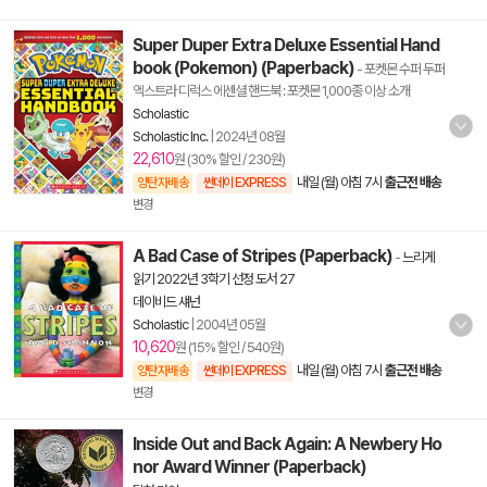
Super Duper Extra Deluxe Essential Hand
book (Pokemon) (Paperback)
- 포켓몬 수퍼 두퍼
엑스트라 디럭스 에센셜 핸드북 : 포켓몬 1,000종 이상 소개
Scholastic
Scholastic Inc.
|
2024년 08월
22,610
원 (30% 할인 / 230원)
내일 (월) 아침 7시
출근전 배송
양탄자배송
썬데이 EXPRESS
변경
A Bad Case of Stripes (Paperback)
-
느리게
읽기 2022년 3학기 선정 도서 27
데이비드 섀넌
Scholastic
|
2004년 05월
10,620
원 (15% 할인 / 540원)
내일 (월) 아침 7시
출근전 배송
양탄자배송
썬데이 EXPRESS
변경
Inside Out and Back Again: A Newbery Ho
nor Award Winner (Paperback)