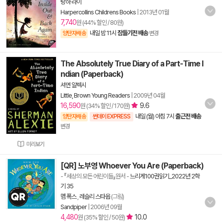
탕하 라이
Harpercollins Childrens Books
|
2013년 01월
7,740
원 (44% 할인 / 80원)
내일 밤 11시
잠들기전 배송
양탄자배송
변경
The Absolutely True Diary of a Part-Time I
ndian (Paperback)
셔먼 알렉시
Little, Brown Young Readers
|
2009년 04월
16,590
9.6
원 (34% 할인 / 170원)
내일 (월) 아침 7시
출근전 배송
양탄자배송
썬데이 EXPRESS
변경
미리보기
[QR] 노부영 Whoever You Are (Paperback)
- 『세상의 모든 어린이들』원서
-
느리게100권읽기_2022년 2학
기 35
멤 폭스
,
레슬리 스타웁
(그림)
Sandpiper
|
2006년 09월
4,480
10.0
원 (35% 할인 / 50원)