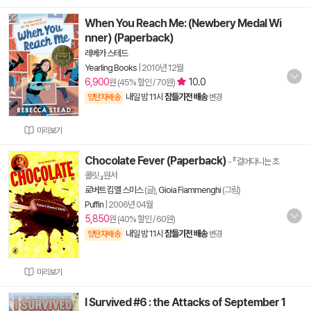
When You Reach Me: (Newbery Medal Wi
nner) (Paperback)
레베카 스테드
Yearling Books
|
2010년 12월
6,900
10.0
원 (45% 할인 / 70원)
내일 밤 11시
잠들기전 배송
양탄자배송
변경
미리보기
Chocolate Fever (Paperback)
- 『걸어다니는 초
콜릿 』원서
로버트 킴멜 스미스
(글),
Gioia Fiammenghi
(그림)
Puffin
|
2006년 04월
5,850
원 (40% 할인 / 60원)
내일 밤 11시
잠들기전 배송
양탄자배송
변경
미리보기
I Survived #6 : the Attacks of September 1