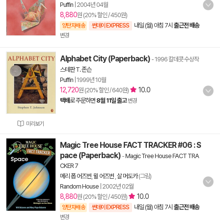
Puffin
|
2004년 04월
8,880
원 (20% 할인 / 450원)
내일 (월) 아침 7시
출근전 배송
양탄자배송
썬데이 EXPRESS
변경
Alphabet City (Paperback)
- 1996 칼데콧 수상작
스테판 T. 존슨
Puffin
|
1999년 10월
12,720
10.0
원 (20% 할인 / 640원)
택배
로 주문하면
8월 11일 출고
변경
미리보기
Magic Tree House FACT TRACKER #06 : S
pace (Paperback)
-
Magic Tree House FACT TRA
CKER 7
메리 폽 어즈번
,
윌 어즈번
,
살 머도카
(그림)
Random House
|
2002년 02월
8,880
10.0
원 (20% 할인 / 450원)
내일 (월) 아침 7시
출근전 배송
양탄자배송
썬데이 EXPRESS
변경