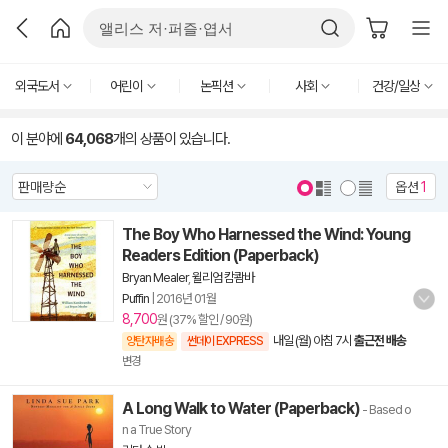
외국도서
어린이
논픽션
사회
건강/일상
이 분야에
64,068
개의 상품이 있습니다.
옵션
1
The Boy Who Harnessed the Wind: Young
Readers Edition (Paperback)
Bryan Mealer
,
윌리엄 캄쾀바
Puffin
|
2016년 01월
8,700
원 (37% 할인 / 90원)
내일 (월) 아침 7시
출근전 배송
양탄자배송
썬데이 EXPRESS
변경
A Long Walk to Water (Paperback)
- Based o
n a True Story