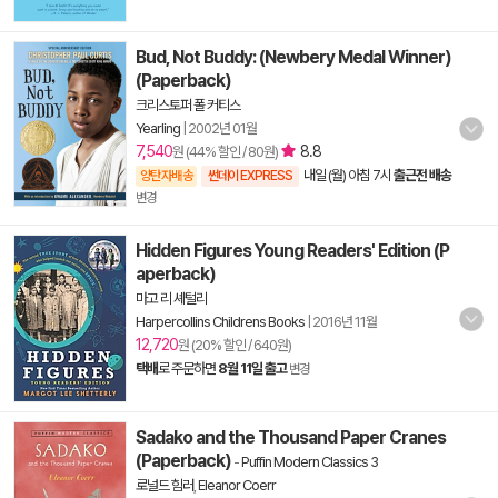
Bud, Not Buddy: (Newbery Medal Winner)
(Paperback)
크리스토퍼 폴 커티스
Yearling
|
2002년 01월
7,540
8.8
원 (44% 할인 / 80원)
내일 (월) 아침 7시
출근전 배송
양탄자배송
썬데이 EXPRESS
변경
Hidden Figures Young Readers' Edition (P
aperback)
마고 리 셰털리
Harpercollins Childrens Books
|
2016년 11월
12,720
원 (20% 할인 / 640원)
택배
로 주문하면
8월 11일 출고
변경
Sadako and the Thousand Paper Cranes
(Paperback)
-
Puffin Modern Classics 3
로널드 힘러
,
Eleanor Coerr