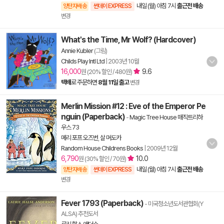
내일 (월) 아침 7시
출근전 배송
양탄자배송
썬데이 EXPRESS
변경
What's the Time, Mr Wolf? (Hardcover)
Annie Kubler
(그림)
Childs Play Intl Ltd
|
2003년 10월
16,000
9.6
원 (20% 할인 / 480원)
택배
로 주문하면
8월 11일 출고
변경
Merlin Mission #12 : Eve of the Emperor Pe
nguin (Paperback)
-
Magic Tree House 매직트리하
우스 73
메리 포프 오즈번
,
살 머도카
Random House Childrens Books
|
2009년 12월
6,790
10.0
원 (30% 할인 / 70원)
내일 (월) 아침 7시
출근전 배송
양탄자배송
썬데이 EXPRESS
변경
Fever 1793 (Paperback)
- 미국청소년도서관협회(Y
ALSA) 추천도서