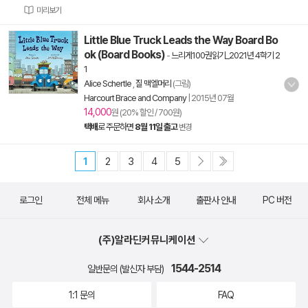
미리보기
Little Blue Truck Leads the Way Board Bo
ok (Board Books)
-
느리게100권읽기_2021년 4학기 2
1
Alice Schertle
,
질 맥엘머리
(그림)
Harcourt Brace and Company
|
2015년 07월
14,000
원 (20% 할인 / 700원)
택배
로 주문하면
8월 11일 출고
변경
1
2
3
4
5
로그인
전체 메뉴
회사 소개
출판사 안내
PC 버전
(주)알라딘커뮤니케이션
1544-2514
일반문의 (발신자 부담)
1:1 문의
FAQ