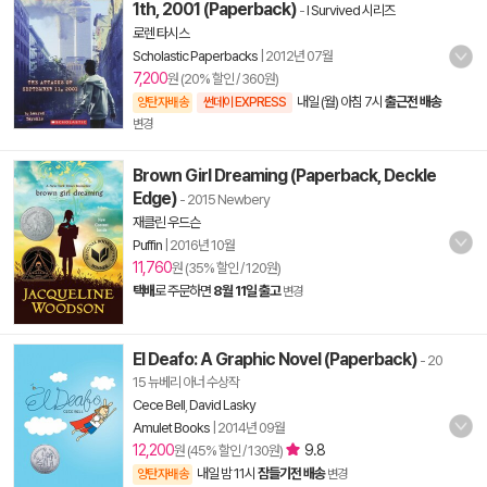
1th, 2001 (Paperback)
-
I Survived 시리즈
로렌 타시스
Scholastic Paperbacks
|
2012년 07월
7,200
원 (20% 할인 / 360원)
내일 (월) 아침 7시
출근전 배송
양탄자배송
썬데이 EXPRESS
변경
Brown Girl Dreaming (Paperback, Deckle
Edge)
- 2015 Newbery
재클린 우드슨
Puffin
|
2016년 10월
11,760
원 (35% 할인 / 120원)
택배
로 주문하면
8월 11일 출고
변경
El Deafo: A Graphic Novel (Paperback)
- 20
15 뉴베리 아너 수상작
Cece Bell
,
David Lasky
Amulet Books
|
2014년 09월
12,200
9.8
원 (45% 할인 / 130원)
내일 밤 11시
잠들기전 배송
양탄자배송
변경