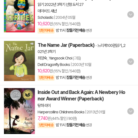
읽기 2022년 3학기 선정 도서 27
데이비드 섀넌
Scholastic
|
2004년 05월
10,620
원 (15% 할인 / 540원)
밤 11시
잠들기전 배송
양탄자배송
변경
The Name Jar (Paperback)
-
느리게100권읽기_2
021년 3학기
최양숙
,
Yangsook Choi
(그림)
Dell Dragonfly Books
|
2003년 10월
10,620
원 (15% 할인 / 540원)
밤 11시
잠들기전 배송
양탄자배송
변경
Inside Out and Back Again: A Newbery Ho
nor Award Winner (Paperback)
탕하 라이
Harpercollins Childrens Books
|
2013년 01월
7,740
원 (44% 할인 / 80원)
밤 11시
잠들기전 배송
양탄자배송
변경