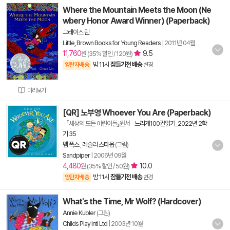
Where the Mountain Meets the Moon (Ne
wbery Honor Award Winner) (Paperback)
그레이스 린
Little, Brown Books for Young Readers
|
2011년 04월
11,760
9.5
원 (35% 할인 / 120원)
밤 11시
잠들기전 배송
양탄자배송
변경
미리보기
[QR] 노부영 Whoever You Are (Paperback)
- 『세상의 모든 어린이들』원서
-
느리게100권읽기_2022년 2학
기 35
멤 폭스
,
레슬리 스타웁
(그림)
Sandpiper
|
2006년 09월
4,480
10.0
원 (35% 할인 / 50원)
밤 11시
잠들기전 배송
양탄자배송
변경
What's the Time, Mr Wolf? (Hardcover)
Annie Kubler
(그림)
Childs Play Intl Ltd
|
2003년 10월