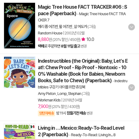
Magic Tree House FACT TRACKER #06 : S
pace (Paperback)
-
Magic Tree House FACT TRA
CKER 7
메리 폽 어즈번
,
윌 어즈번
,
살 머도카
(그림)
Random House
|
2002년 02월
8,880
10.0
원 (20% 할인 / 450원)
택배
로 주문하면
8월 11일 출고
변경
Indestructibles (the Original): Baby, Let's E
at!: Chew Proof - Rip Proof - Nontoxic - 10
0% Washable (Book for Babies, Newborn
Books, Safe to Chew) (Paperback)
-
Indestru
btibles 구강기 아이를 위한 츄잉북
Amy Pixton
,
Lomp, Stephan
(그림)
Workman Kids
|
2018년 04월
7,900
원 (20% 할인 / 430원)
밤 11시
잠들기전 배송
양탄자배송
변경
Living in . . . Mexico: Ready-To-Read Level
2 (Paperback)
-
Ready-To-Read : Living In... 8