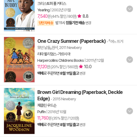
크리스토퍼 폴 커티스
Yearling
|
2002년 01월
7,540
8.8
원 (44% 할인 / 80원)
밤 11시
잠들기전 배송
양탄자배송
변경
One Crazy Summer (Paperback)
- 『어느 뜨거
웠던 날들』원서, 2011 Newbery
리타 윌리엄스-가르시아
Harpercollins Childrens Books
|
2011년 12월
11,120
10.0
원 (20% 할인 / 560원)
택배
로 주문하면
8월 11일 출고
변경
Brown Girl Dreaming (Paperback, Deckle
Edge)
- 2015 Newbery
재클린 우드슨
Puffin
|
2016년 10월
11,760
원 (35% 할인 / 120원)
택배
로 주문하면
8월 11일 출고
변경