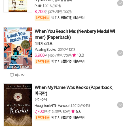
Puffin
|
2016년 01월
8,700
원 (37% 할인 / 90원)
밤 11시
잠들기전 배송
양탄자배송
변경
When You Reach Me: (Newbery Medal Wi
nner) (Paperback)
레베카 스테드
Yearling Books
|
2010년 12월
6,900
10.0
원 (45% 할인 / 70원)
밤 11시
잠들기전 배송
양탄자배송
변경
미리보기
When My Name Was Keoko (Paperback,
미국판)
린다 수 박
Houghton Mifflin Harcourt
|
2012년 04월
7,700
9.6
원 (41% 할인 / 80원)
밤 11시
잠들기전 배송
양탄자배송
변경