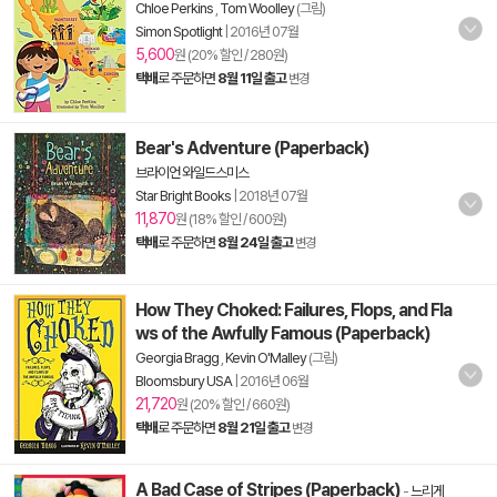
Chloe Perkins
,
Tom Woolley
(그림)
Simon Spotlight
|
2016년 07월
5,600
원 (20% 할인 / 280원)
택배
로 주문하면
8월 11일 출고
변경
Bear's Adventure (Paperback)
브라이언 와일드스미스
Star Bright Books
|
2018년 07월
11,870
원 (18% 할인 / 600원)
택배
로 주문하면
8월 24일 출고
변경
How They Choked: Failures, Flops, and Fla
ws of the Awfully Famous (Paperback)
Georgia Bragg
,
Kevin O'Malley
(그림)
Bloomsbury USA
|
2016년 06월
21,720
원 (20% 할인 / 660원)
택배
로 주문하면
8월 21일 출고
변경
A Bad Case of Stripes (Paperback)
-
느리게