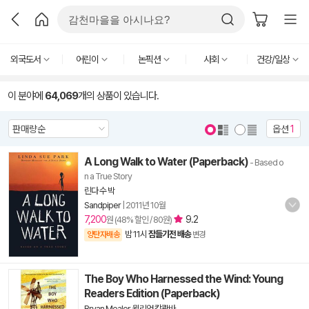
외국도서
어린이
논픽션
사회
건강/일상
이 분야에
64,069
개의 상품이 있습니다.
옵션
1
A Long Walk to Water (Paperback)
- Based o
n a True Story
린다 수 박
Sandpiper
|
2011년 10월
7,200
9.2
원 (48% 할인 / 80원)
밤 11시
잠들기전 배송
양탄자배송
변경
The Boy Who Harnessed the Wind: Young
Readers Edition (Paperback)
Bryan Mealer
,
윌리엄 캄쾀바