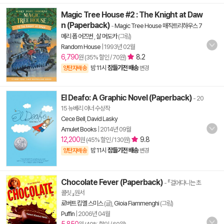
Magic Tree House #2 : The Knight at Daw
n (Paperback)
-
Magic Tree House 매직트리하우스 7
메리 폽 어즈번
,
살 머도카
(그림)
Random House
|
1993년 02월
6,790
8.2
원 (35% 할인 / 70원)
밤 11시
잠들기전 배송
양탄자배송
변경
El Deafo: A Graphic Novel (Paperback)
- 20
15 뉴베리 아너 수상작
Cece Bell
,
David Lasky
Amulet Books
|
2014년 09월
12,200
9.8
원 (45% 할인 / 130원)
밤 11시
잠들기전 배송
양탄자배송
변경
Chocolate Fever (Paperback)
- 『걸어다니는 초
콜릿 』원서
로버트 킴멜 스미스
(글),
Gioia Fiammenghi
(그림)
Puffin
|
2006년 04월