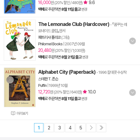
16,000
9.6
원 (20% 할인 / 480원)
택배
로 주문하면
8월 11일 출고
변경
The Lemonade Club (Hardcover)
- 『꿈꾸는 레
모네이드 클럽』원서
패트리샤 폴라코
(그림)
Philomel Books
|
2007년 09월
20,480
원 (20% 할인 / 1,030원)
택배
로 주문하면
8월 21일 출고
변경
Alphabet City (Paperback)
- 1996 칼데콧 수상작
스테판 T. 존슨
Puffin
|
1999년 10월
12,720
10.0
원 (20% 할인 / 640원)
택배
로 주문하면
8월 11일 출고
변경
미리보기
1
2
3
4
5