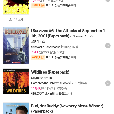
5,850
원 (40% 할인 / 60원)
밤 11시
잠들기전 배송
양탄자배송
변경
미리보기
I Survived #6 : the Attacks of September 1
1th, 2001 (Paperback)
-
I Survived 시리즈
로렌 타시스
Scholastic Paperbacks
|
2012년 07월
7,200
원 (20% 할인 / 360원)
밤 11시
잠들기전 배송
양탄자배송
변경
Wildfires (Paperback)
Seymour Simon
Harpercollins Childrens Books
|
2016년 04월
14,840
원 (18% 할인 / 750원)
택배
로 주문하면
8월 14일 출고
변경
Bud, Not Buddy: (Newbery Medal Winner)
(Paperback)