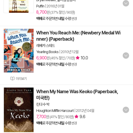
Puffin
|
2016년 01월
8,700
원 (37% 할인 / 90원)
택배
로 주문하면
내일
수령
변경
When You Reach Me: (Newbery Medal Wi
nner) (Paperback)
레베카 스테드
Yearling Books
|
2010년 12월
6,900
10.0
원 (45% 할인 / 70원)
택배
로 주문하면
내일
수령
변경
미리보기
When My Name Was Keoko (Paperback,
미국판)
린다 수 박
Houghton Mifflin Harcourt
|
2012년 04월
7,700
9.6
원 (41% 할인 / 80원)
택배
로 주문하면
내일
수령
변경