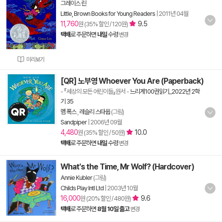
그레이스 린
Little, Brown Books for Young Readers
|
2011년 04월
11,760
9.5
원 (35% 할인 / 120원)
택배
로 주문하면
내일
수령
변경
미리보기
[QR] 노부영 Whoever You Are (Paperback)
- 『세상의 모든 어린이들』원서
-
느리게100권읽기_2022년 2학
기 35
멤 폭스
,
레슬리 스타웁
(그림)
Sandpiper
|
2006년 09월
4,480
10.0
원 (35% 할인 / 50원)
택배
로 주문하면
내일
수령
변경
What's the Time, Mr Wolf? (Hardcover)
Annie Kubler
(그림)
Childs Play Intl Ltd
|
2003년 10월
16,000
9.6
원 (20% 할인 / 480원)
택배
로 주문하면
8월 10일 출고
변경