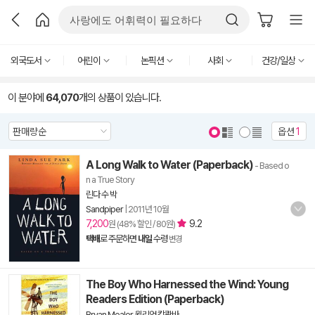
외국도서
어린이
논픽션
사회
건강/일상
이 분야에
64,070
개의 상품이 있습니다.
옵션
1
A Long Walk to Water (Paperback)
- Based o
n a True Story
린다 수 박
Sandpiper
|
2011년 10월
7,200
9.2
원 (48% 할인 / 80원)
택배
로 주문하면
내일
수령
변경
The Boy Who Harnessed the Wind: Young
Readers Edition (Paperback)
Bryan Mealer
,
윌리엄 캄쾀바