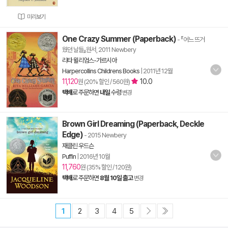
미리보기
One Crazy Summer (Paperback)
- 『어느 뜨거
웠던 날들』원서, 2011 Newbery
리타 윌리엄스-가르시아
Harpercollins Childrens Books
|
2011년 12월
11,120
10.0
원 (20% 할인 / 560원)
택배
로 주문하면
내일
수령
변경
Brown Girl Dreaming (Paperback, Deckle
Edge)
- 2015 Newbery
재클린 우드슨
Puffin
|
2016년 10월
11,760
원 (35% 할인 / 120원)
택배
로 주문하면
8월 10일 출고
변경
1
2
3
4
5