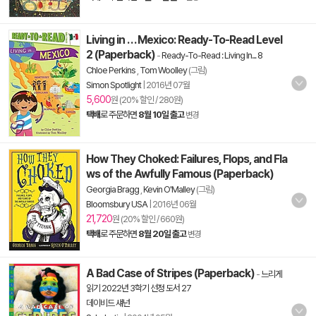
Living in . . . Mexico: Ready-To-Read Level
2 (Paperback)
-
Ready-To-Read : Living In... 8
Chloe Perkins
,
Tom Woolley
(그림)
Simon Spotlight
|
2016년 07월
5,600
원 (20% 할인 / 280원)
택배
로 주문하면
8월 10일 출고
변경
How They Choked: Failures, Flops, and Fla
ws of the Awfully Famous (Paperback)
Georgia Bragg
,
Kevin O'Malley
(그림)
Bloomsbury USA
|
2016년 06월
21,720
원 (20% 할인 / 660원)
택배
로 주문하면
8월 20일 출고
변경
A Bad Case of Stripes (Paperback)
-
느리게
읽기 2022년 3학기 선정 도서 27
데이비드 섀넌