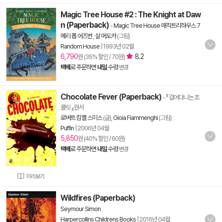
Magic Tree House #2 : The Knight at Daw
n (Paperback)
-
Magic Tree House 매직트리하우스 7
메리 폽 어즈번
,
살 머도카
(그림)
Random House
|
1993년 02월
6,790
8.2
원 (35% 할인 / 70원)
택배
로 주문하면
내일
수령
변경
Chocolate Fever (Paperback)
- 『걸어다니는 초
콜릿 』원서
로버트 킴멜 스미스
(글),
Gioia Fiammenghi
(그림)
Puffin
|
2006년 04월
5,850
원 (40% 할인 / 60원)
택배
로 주문하면
내일
수령
변경
미리보기
Wildfires (Paperback)
Seymour Simon
Harpercollins Childrens Books
|
2016년 04월