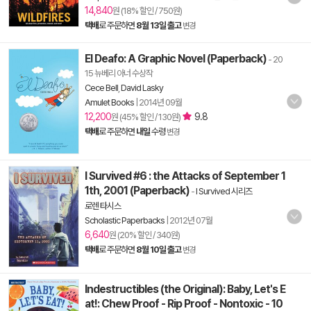
14,840
원 (18% 할인 / 750원)
택배
로 주문하면
8월 13일 출고
변경
El Deafo: A Graphic Novel (Paperback)
- 20
15 뉴베리 아너 수상작
Cece Bell
,
David Lasky
Amulet Books
|
2014년 09월
12,200
9.8
원 (45% 할인 / 130원)
택배
로 주문하면
내일
수령
변경
I Survived #6 : the Attacks of September 1
1th, 2001 (Paperback)
-
I Survived 시리즈
로렌 타시스
Scholastic Paperbacks
|
2012년 07월
6,640
원 (20% 할인 / 340원)
택배
로 주문하면
8월 10일 출고
변경
Indestructibles (the Original): Baby, Let's E
at!: Chew Proof - Rip Proof - Nontoxic - 10