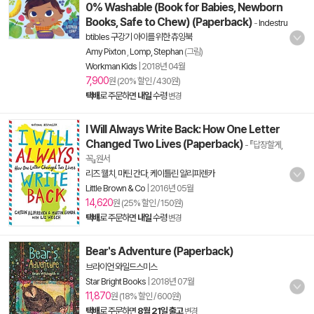
0% Washable (Book for Babies, Newborn
Books, Safe to Chew) (Paperback)
-
Indestru
btibles 구강기 아이를 위한 츄잉북
Amy Pixton
,
Lomp, Stephan
(그림)
Workman Kids
|
2018년 04월
7,900
원 (20% 할인 / 430원)
택배
로 주문하면
내일
수령
변경
I Will Always Write Back: How One Letter
Changed Two Lives (Paperback)
- 『답장할게,
꼭』원서
리즈 웰치
,
마틴 간다
,
케이틀린 알리피렌카
Little Brown & Co
|
2016년 05월
14,620
원 (25% 할인 / 150원)
택배
로 주문하면
내일
수령
변경
Bear's Adventure (Paperback)
브라이언 와일드스미스
Star Bright Books
|
2018년 07월
11,870
원 (18% 할인 / 600원)
택배
로 주문하면
8월 21일 출고
변경