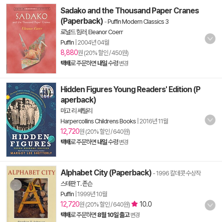
Sadako and the Thousand Paper Cranes
(Paperback)
-
Puffin Modern Classics 3
로널드 힘러
,
Eleanor Coerr
Puffin
|
2004년 04월
8,880
원 (20% 할인 / 450원)
택배
로 주문하면
내일
수령
변경
Hidden Figures Young Readers' Edition (P
aperback)
마고 리 셰털리
Harpercollins Childrens Books
|
2016년 11월
12,720
원 (20% 할인 / 640원)
택배
로 주문하면
내일
수령
변경
Alphabet City (Paperback)
- 1996 칼데콧 수상작
스테판 T. 존슨
Puffin
|
1999년 10월
12,720
10.0
원 (20% 할인 / 640원)
택배
로 주문하면
8월 10일 출고
변경