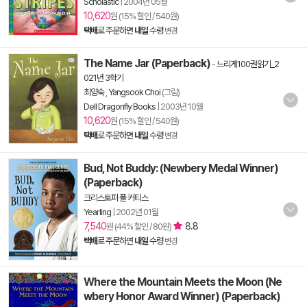
Scholastic
|
2004년 05월
10,620
원 (15% 할인 / 540원)
택배
로 주문하면
내일
수령
변경
The Name Jar (Paperback)
-
느리게100권읽기_2
021년 3학기
최양숙
,
Yangsook Choi
(그림)
Dell Dragonfly Books
|
2003년 10월
10,620
원 (15% 할인 / 540원)
택배
로 주문하면
내일
수령
변경
Bud, Not Buddy: (Newbery Medal Winner)
(Paperback)
크리스토퍼 폴 커티스
Yearling
|
2002년 01월
7,540
8.8
원 (44% 할인 / 80원)
택배
로 주문하면
내일
수령
변경
Where the Mountain Meets the Moon (Ne
wbery Honor Award Winner) (Paperback)