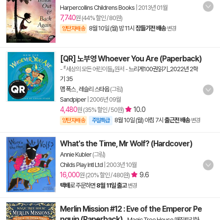
Harpercollins Childrens Books
|
2013년 01월
7,740
원 (44% 할인 / 80원)
8월 10일 (월) 밤 11시
잠들기전 배송
양탄자배송
변경
[QR] 노부영 Whoever You Are (Paperback)
- 『세상의 모든 어린이들』원서
-
느리게100권읽기_2022년 2학
기 35
멤 폭스
,
레슬리 스타웁
(그림)
Sandpiper
|
2006년 09월
4,480
10.0
원 (35% 할인 / 50원)
8월 10일 (월) 아침 7시
출근전 배송
양탄자배송
주말특급
변경
What's the Time, Mr Wolf? (Hardcover)
Annie Kubler
(그림)
Childs Play Intl Ltd
|
2003년 10월
16,000
9.6
원 (20% 할인 / 480원)
택배
로 주문하면
8월 11일 출고
변경
Merlin Mission #12 : Eve of the Emperor Pe
nguin (Paperback)
-
Magic Tree House 매직트리하