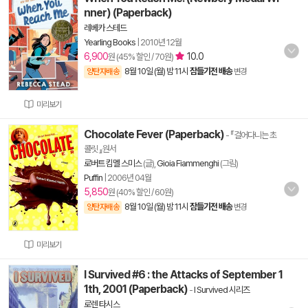
nner) (Paperback)
레베카 스테드
Yearling Books
|
2010년 12월
6,900
10.0
원 (45% 할인 / 70원)
8월 10일 (월) 밤 11시
잠들기전 배송
양탄자배송
변경
미리보기
Chocolate Fever (Paperback)
- 『걸어다니는 초
콜릿 』원서
로버트 킴멜 스미스
(글),
Gioia Fiammenghi
(그림)
Puffin
|
2006년 04월
5,850
원 (40% 할인 / 60원)
8월 10일 (월) 밤 11시
잠들기전 배송
양탄자배송
변경
미리보기
I Survived #6 : the Attacks of September 1
1th, 2001 (Paperback)
-
I Survived 시리즈
로렌 타시스