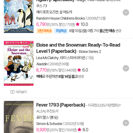
우스 73
메리 포프 오즈번
,
살 머도카
Random House Childrens Books
|
2009년 12월
6,790
10.0
원 (30% 할인 / 70원)
8월 10일 (월) 아침 7시
출근전 배송
양탄자배송
주말특급
변경
Eloise and the Snowman: Ready-To-Read
Level 1 (Paperback)
-
Eloise Series 2
Lisa McClatchy
,
타미 스피어 라이온
(그림)
Aladdin
|
2006년 09월
8,770
6.0
원 (18% 할인 / 440원)
택배
로 주문하면
8월 14일 출고
변경
미리보기
Fever 1793 (Paperback)
- 미국청소년도서관협회(Y
ALSA) 추천도서
로리 할스 앤더슨
Simon & Schuster
|
2002년 03월
9,920
8.0
원 (20% 할인 / 500원)