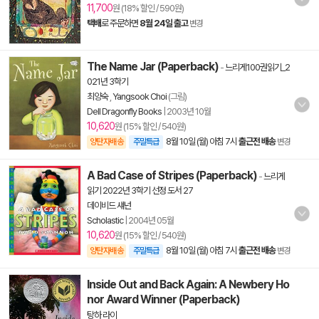
11,700
원 (18% 할인 / 590원)
택배
로 주문하면
8월 24일 출고
변경
The Name Jar (Paperback)
-
느리게100권읽기_2
021년 3학기
최양숙
,
Yangsook Choi
(그림)
Dell Dragonfly Books
|
2003년 10월
10,620
원 (15% 할인 / 540원)
8월 10일 (월) 아침 7시
출근전 배송
양탄자배송
주말특급
변경
A Bad Case of Stripes (Paperback)
-
느리게
읽기 2022년 3학기 선정 도서 27
데이비드 섀넌
Scholastic
|
2004년 05월
10,620
원 (15% 할인 / 540원)
8월 10일 (월) 아침 7시
출근전 배송
양탄자배송
주말특급
변경
Inside Out and Back Again: A Newbery Ho
nor Award Winner (Paperback)
탕하 라이