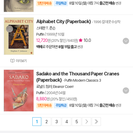
8월 10일 (월) 아침 7시
출근전 배송
양탄자배송
주말특급
변경
Alphabet City (Paperback)
- 1996 칼데콧 수상작
스테판 T. 존슨
Puffin
|
1999년 10월
12,720
10.0
원 (20% 할인 / 640원)
택배
로 주문하면
8월 11일 출고
변경
미리보기
Sadako and the Thousand Paper Cranes
(Paperback)
-
Puffin Modern Classics 3
로널드 힘러
,
Eleanor Coerr
Puffin
|
2004년 04월
8,880
원 (20% 할인 / 450원)
8월 10일 (월) 아침 7시
출근전 배송
양탄자배송
주말특급
변경
1
2
3
4
5