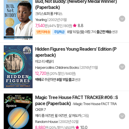
Bud, Not Buddy: (Newbery Medal Winner)
(Paperback)
크리스토퍼 폴 커티스
Yearling
|
2002년 01월
7,540
8.8
원 (44% 할인 / 80원)
8월 10일 (월) 아침 7시
출근전 배송
양탄자배송
주말특급
변경
Hidden Figures Young Readers' Edition (P
aperback)
마고 리 셰털리
Harpercollins Childrens Books
|
2016년 11월
12,720
원 (20% 할인 / 640원)
택배
로 주문하면
8월 11일 출고
변경
Magic Tree House FACT TRACKER #06 : S
pace (Paperback)
-
Magic Tree House FACT TRA
CKER 7
메리 폽 어즈번
,
윌 어즈번
,
살 머도카
(그림)
Random House
|
2002년 02월
8,880
10.0
원 (20% 할인 / 450원)