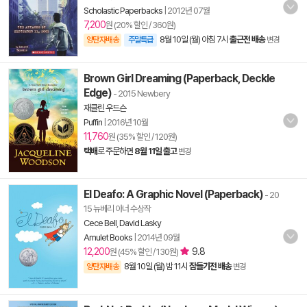
Scholastic Paperbacks
|
2012년 07월
7,200
원 (20% 할인 / 360원)
8월 10일 (월) 아침 7시
출근전 배송
양탄자배송
주말특급
변경
Brown Girl Dreaming (Paperback, Deckle
Edge)
- 2015 Newbery
재클린 우드슨
Puffin
|
2016년 10월
11,760
원 (35% 할인 / 120원)
택배
로 주문하면
8월 11일 출고
변경
El Deafo: A Graphic Novel (Paperback)
- 20
15 뉴베리 아너 수상작
Cece Bell
,
David Lasky
Amulet Books
|
2014년 09월
12,200
9.8
원 (45% 할인 / 130원)
8월 10일 (월) 밤 11시
잠들기전 배송
양탄자배송
변경