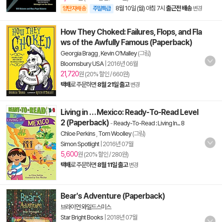
8월 10일 (월) 아침 7시
출근전 배송
양탄자배송
주말특급
변경
How They Choked: Failures, Flops, and Fla
ws of the Awfully Famous (Paperback)
Georgia Bragg
,
Kevin O'Malley
(그림)
Bloomsbury USA
|
2016년 06월
21,720
원 (20% 할인 / 660원)
택배
로 주문하면
8월 21일 출고
변경
Living in . . . Mexico: Ready-To-Read Level
2 (Paperback)
-
Ready-To-Read : Living In... 8
Chloe Perkins
,
Tom Woolley
(그림)
Simon Spotlight
|
2016년 07월
5,600
원 (20% 할인 / 280원)
택배
로 주문하면
8월 11일 출고
변경
Bear's Adventure (Paperback)
브라이언 와일드스미스
Star Bright Books
|
2018년 07월