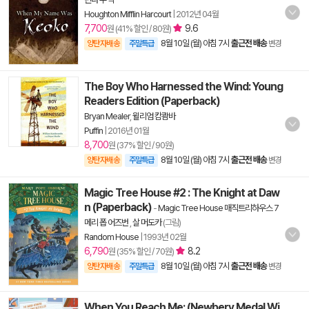
Houghton Mifflin Harcourt
|
2012년 04월
7,700
9.6
원 (41% 할인 / 80원)
8월 10일 (월) 아침 7시
출근전 배송
양탄자배송
주말특급
변경
The Boy Who Harnessed the Wind: Young
Readers Edition (Paperback)
Bryan Mealer
,
윌리엄 캄쾀바
Puffin
|
2016년 01월
8,700
원 (37% 할인 / 90원)
8월 10일 (월) 아침 7시
출근전 배송
양탄자배송
주말특급
변경
Magic Tree House #2 : The Knight at Daw
n (Paperback)
-
Magic Tree House 매직트리하우스 7
메리 폽 어즈번
,
살 머도카
(그림)
Random House
|
1993년 02월
6,790
8.2
원 (35% 할인 / 70원)
8월 10일 (월) 아침 7시
출근전 배송
양탄자배송
주말특급
변경
When You Reach Me: (Newbery Medal Wi