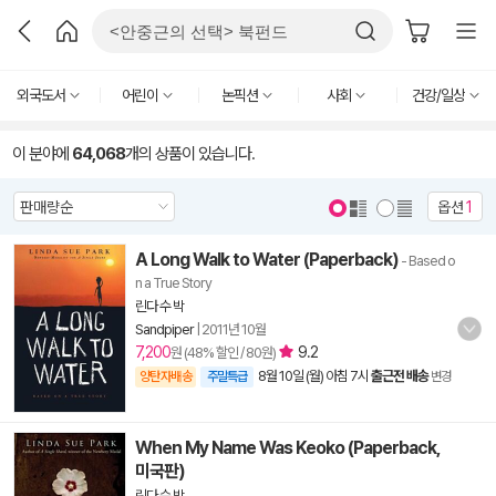
외국도서
어린이
논픽션
사회
건강/일상
이 분야에
64,068
개의 상품이 있습니다.
옵션
1
A Long Walk to Water (Paperback)
- Based o
n a True Story
린다 수 박
Sandpiper
|
2011년 10월
7,200
9.2
원 (48% 할인 / 80원)
8월 10일 (월) 아침 7시
출근전 배송
양탄자배송
주말특급
변경
When My Name Was Keoko (Paperback,
미국판)
린다 수 박