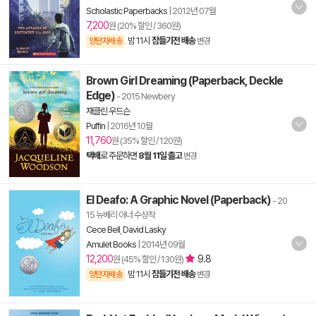
Scholastic Paperbacks
|
2012년 07월
7,200
원 (20% 할인 / 360원)
밤 11시
잠들기전 배송
양탄자배송
변경
Brown Girl Dreaming (Paperback, Deckle
Edge)
- 2015 Newbery
재클린 우드슨
Puffin
|
2016년 10월
11,760
원 (35% 할인 / 120원)
택배
로 주문하면
8월 11일 출고
변경
El Deafo: A Graphic Novel (Paperback)
- 20
15 뉴베리 아너 수상작
Cece Bell
,
David Lasky
Amulet Books
|
2014년 09월
12,200
9.8
원 (45% 할인 / 130원)
밤 11시
잠들기전 배송
양탄자배송
변경