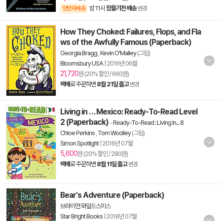
밤 11시
잠들기전 배송
양탄자배송
변경
How They Choked: Failures, Flops, and Fla
ws of the Awfully Famous (Paperback)
Georgia Bragg
,
Kevin O'Malley
(그림)
Bloomsbury USA
|
2016년 06월
21,720
원 (20% 할인 / 660원)
택배
로 주문하면
8월 21일 출고
변경
Living in . . . Mexico: Ready-To-Read Level
2 (Paperback)
-
Ready-To-Read : Living In... 8
Chloe Perkins
,
Tom Woolley
(그림)
Simon Spotlight
|
2016년 07월
5,600
원 (20% 할인 / 280원)
택배
로 주문하면
8월 11일 출고
변경
Bear's Adventure (Paperback)
브라이언 와일드스미스
Star Bright Books
|
2018년 07월