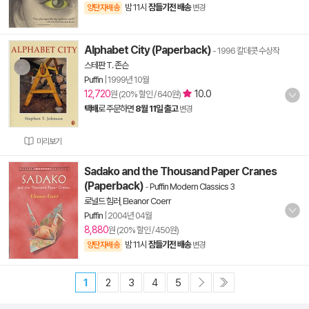
밤 11시
잠들기전 배송
양탄자배송
변경
Alphabet City (Paperback)
- 1996 칼데콧 수상작
스테판 T. 존슨
Puffin
|
1999년 10월
12,720
10.0
원 (20% 할인 / 640원)
택배
로 주문하면
8월 11일 출고
변경
미리보기
Sadako and the Thousand Paper Cranes
(Paperback)
-
Puffin Modern Classics 3
로널드 힘러
,
Eleanor Coerr
Puffin
|
2004년 04월
8,880
원 (20% 할인 / 450원)
밤 11시
잠들기전 배송
양탄자배송
변경
1
2
3
4
5