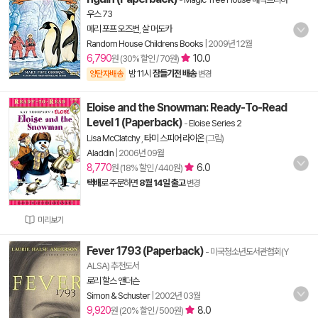
우스 73
메리 포프 오즈번
,
살 머도카
Random House Childrens Books
|
2009년 12월
6,790
10.0
원 (30% 할인 / 70원)
밤 11시
잠들기전 배송
양탄자배송
변경
Eloise and the Snowman: Ready-To-Read
Level 1 (Paperback)
-
Eloise Series 2
Lisa McClatchy
,
타미 스피어 라이온
(그림)
Aladdin
|
2006년 09월
8,770
6.0
원 (18% 할인 / 440원)
택배
로 주문하면
8월 14일 출고
변경
미리보기
Fever 1793 (Paperback)
- 미국청소년도서관협회(Y
ALSA) 추천도서
로리 할스 앤더슨
Simon & Schuster
|
2002년 03월
9,920
8.0
원 (20% 할인 / 500원)