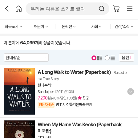
외국도서
어린이
논픽션
사회
건강/일상
이 분야에
64,069
개의 상품이 있습니다.
옵션
1
A Long Walk to Water (Paperback)
- Based o
n a True Story
린다 수 박
Sandpiper
|
2011년 10월
7,200
9.2
원 (48% 할인 / 80원)
밤 11시
잠들기전 배송
양탄자배송
변경
When My Name Was Keoko (Paperback,
미국판)
린다 수 박