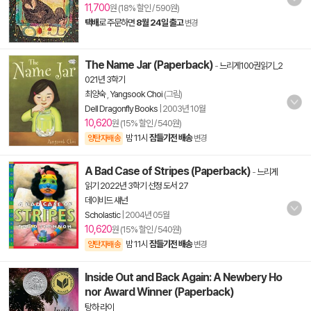
11,700
원 (18% 할인 / 590원)
택배
로 주문하면
8월 24일 출고
변경
The Name Jar (Paperback)
-
느리게100권읽기_2
021년 3학기
최양숙
,
Yangsook Choi
(그림)
Dell Dragonfly Books
|
2003년 10월
10,620
원 (15% 할인 / 540원)
밤 11시
잠들기전 배송
양탄자배송
변경
A Bad Case of Stripes (Paperback)
-
느리게
읽기 2022년 3학기 선정 도서 27
데이비드 섀넌
Scholastic
|
2004년 05월
10,620
원 (15% 할인 / 540원)
밤 11시
잠들기전 배송
양탄자배송
변경
Inside Out and Back Again: A Newbery Ho
nor Award Winner (Paperback)
탕하 라이