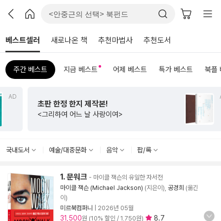
베스트셀러
새로나온 책
추천마법사
추천도서
주간 베스트
지금 베스트
어제 베스트
특가 베스트
북플
AD
초판 한정 한지 제작본!
<그리하여 어느 날 사랑이여>
국내도서
예술/대중문화
음악
팝/록
1. 문워크
- 마이클 잭슨의 유일한 자서전
마이클 잭슨 (Michael Jackson)
(지은이),
공경희
(옮긴
이)
미르북컴퍼니
|
2026년 05월
31,500
8.7
원 (10% 할인 / 1,750원)