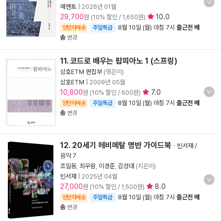
메멘토
|
2026년 01월
29,700
10.0
원 (10% 할인 / 1,650원)
8월 10일 (월) 아침 7시
출근전 배
양탄자배송
주말특급
송
변경
11. 코드로 배우는 팝피아노 1 (스프링)
삼호ETM 편집부
(엮은이)
삼호ETM
|
2009년 05월
10,800
7.0
원 (10% 할인 / 600원)
8월 10일 (월) 아침 7시
출근전 배
양탄자배송
주말특급
송
변경
12. 20세기 헤비메탈 명반 가이드북
-
빈서재 /
음악 7
조일동
,
최우람
,
이경준
,
김성대
(지은이)
빈서재
|
2025년 04월
27,000
8.0
원 (10% 할인 / 1,500원)
8월 10일 (월) 아침 7시
출근전 배
양탄자배송
주말특급
송
변경