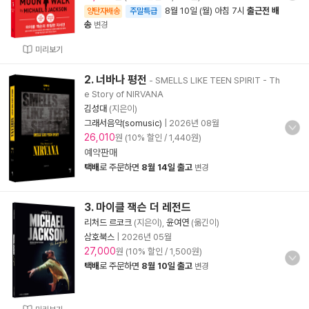
8월 10일 (월) 아침 7시
출근전 배
양탄자배송
주말특급
송
변경
미리보기
2. 너바나 평전
- SMELLS LIKE TEEN SPIRIT - Th
e Story of NIRVANA
김성대
(지은이)
그래서음악(somusic)
|
2026년 08월
26,010
원 (10% 할인 / 1,440원)
예약판매
택배
로 주문하면
8월 14일 출고
변경
3. 마이클 잭슨 더 레전드
리처드 르코크
(지은이),
윤여연
(옮긴이)
삼호북스
|
2026년 05월
27,000
원 (10% 할인 / 1,500원)
택배
로 주문하면
8월 10일 출고
변경