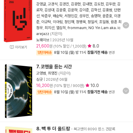
강영글
,
고경석
,
김경진
,
김광현
,
김내현
,
김도헌
,
김두완
,
김
로자
,
김성대
,
김윤중
,
김윤하
,
김이준
,
김학선
,
김홍범
,
단편
선
,
박준우
,
배순탁
,
서정민갑
,
성우진
,
송명하
,
윤준호
,
이경
준
,
이규탁
,
이아림
,
정민재
,
정병욱
,
정일서
,
조일동
,
람혼 최
정우
,
최지선
,
열심히
,
frommaum
,
NG Yin Lam aka. ic
arejazz
(지은이)
노웨이브
|
2025년 10월
21,600
8.0
원 (10% 할인 / 1,200원)
미리보기
8월 10일 (월) 밤 11시
잠들기전 배송
양탄자배송
변경
7. 코헨을 듣는 시간
고영범
,
최영진
(지은이)
싱긋
|
2026년 06월
16,200
10.0
원 (10% 할인 / 900원)
8월 10일 (월) 밤 11시
잠들기전 배송
양탄자배송
변경
8. 빽 투 더 올드팝
- 복고맨의 8090 팝스 견문록