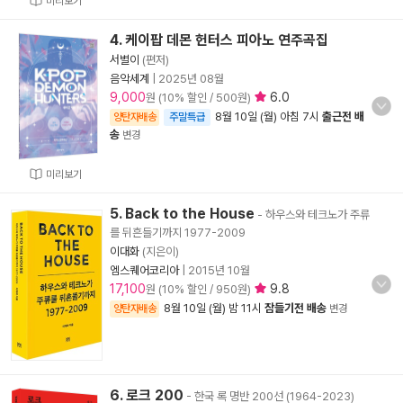
미리보기
4. 케이팝 데몬 헌터스 피아노 연주곡집
서별이
(편저)
음악세계
|
2025년 08월
9,000
6.0
원 (10% 할인 / 500원)
8월 10일 (월) 아침 7시
출근전 배
양탄자배송
주말특급
송
변경
미리보기
5. Back to the House
- 하우스와 테크노가 주류
를 뒤흔들기까지 1977-2009
이대화
(지은이)
엠스퀘어코리아
|
2015년 10월
17,100
9.8
원 (10% 할인 / 950원)
8월 10일 (월) 밤 11시
잠들기전 배송
양탄자배송
변경
6. 로크 200
- 한국 록 명반 200선 (1964-2023)