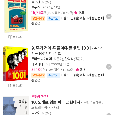
복고맨
(지은이)
보누스
|
2024년 11월
15,750
9.9
원 (10% 할인 / 870원)
8월 10일 (월) 아침 7시
출근전 배
양탄자배송
주말특급
송
변경
미리보기
9. 죽기 전에 꼭 들어야 할 앨범 1001
-
죽기 전
에 꼭 1001가지 시리즈
로버트 다이머리
(지은이),
한경석
(옮긴이)
마로니에북스
|
2006년 08월
35,100
8.8
원 (10% 할인 / 1,950원)
8월 10일 (월) 아침 7시
출근전 배
양탄자배송
주말특급
송
변경
미리보기
반투명 책갈피
10. 노래로 읽는 미국 근현대사
- 투쟁은 노래를 낳
고 노래는 역사가 된다
임상훈
(지은이)