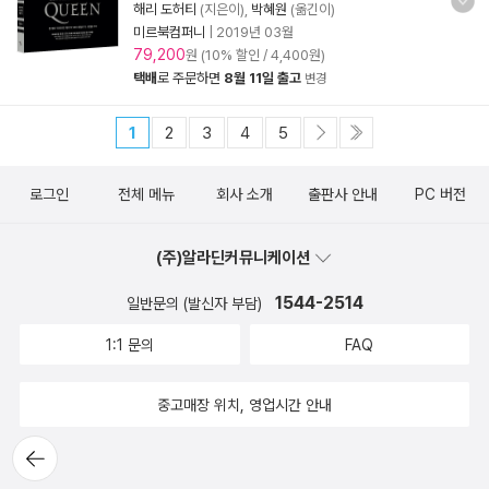
해리 도허티
(지은이),
박혜원
(옮긴이)
미르북컴퍼니
|
2019년 03월
79,200
원 (10% 할인 / 4,400원)
택배
로 주문하면
8월 11일 출고
변경
1
2
3
4
5
로그인
전체 메뉴
회사 소개
출판사 안내
PC 버전
(주)알라딘커뮤니케이션
1544-2514
일반문의 (발신자 부담)
1:1 문의
FAQ
중고매장 위치, 영업시간 안내
뒤로가
기