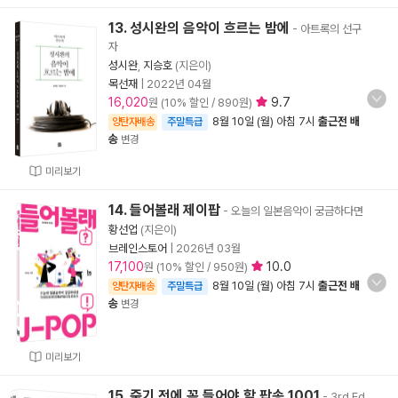
13. 성시완의 음악이 흐르는 밤에
- 아트록의 선구
자
성시완
,
지승호
(지은이)
목선재
|
2022년 04월
16,020
9.7
원 (10% 할인 / 890원)
8월 10일 (월) 아침 7시
출근전 배
양탄자배송
주말특급
송
변경
미리보기
14. 들어볼래 제이팝
- 오늘의 일본음악이 궁금하다면
황선업
(지은이)
브레인스토어
|
2026년 03월
17,100
10.0
원 (10% 할인 / 950원)
8월 10일 (월) 아침 7시
출근전 배
양탄자배송
주말특급
송
변경
미리보기
15. 죽기 전에 꼭 들어야 할 팝송 1001
- 3rd Ed