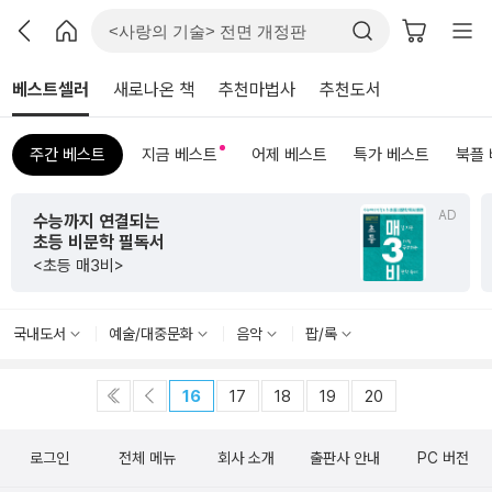
베스트셀러
새로나온 책
추천마법사
추천도서
주간 베스트
지금 베스트
어제 베스트
특가 베스트
북플
AD
수능까지 연결되는
초등 비문학 필독서
<초등 매3비>
국내도서
예술/대중문화
음악
팝/록
16
17
18
19
20
로그인
전체 메뉴
회사 소개
출판사 안내
PC 버전