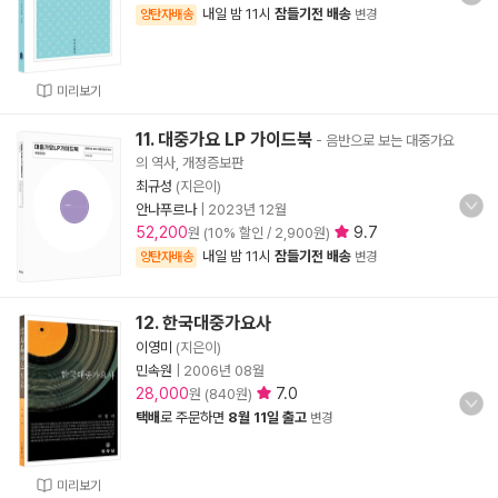
내일 밤 11시
잠들기전 배송
양탄자배송
변경
미리보기
11. 대중가요 LP 가이드북
- 음반으로 보는 대중가요
의 역사, 개정증보판
최규성
(지은이)
안나푸르나
|
2023년 12월
52,200
9.7
원 (10% 할인 / 2,900원)
내일 밤 11시
잠들기전 배송
양탄자배송
변경
12. 한국대중가요사
이영미
(지은이)
민속원
|
2006년 08월
28,000
7.0
원 (840원)
택배
로 주문하면
8월 11일 출고
변경
미리보기