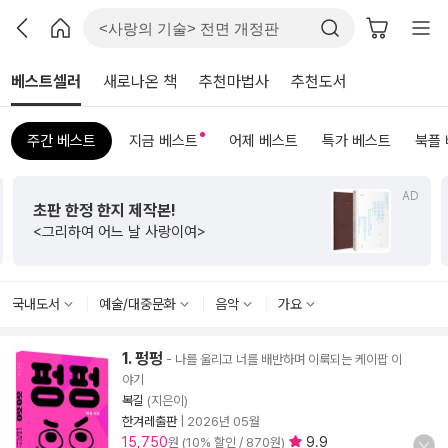
베스트셀러
새로나온 책
추천마법사
추천도서
주간 베스트
지금 베스트
어제 베스트
특가 베스트
북플
AD
초판 한정 한지 제작본!
<그리하여 어느 날 사랑이여>
국내도서
예술/대중문화
음악
가요
1. 펑펑
- 나를 울리고 너를 배반하며 이룩되는 케이팝 이
야기
복길
(지은이)
한겨레출판
|
2026년 05월
15,750
9.9
원 (10% 할인 / 870원)