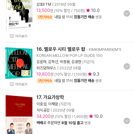
삼호ETM
|
2019년 06월
13,500
10.0
원 (10% 할인 / 750원)
내일 밤 11시
잠들기전 배송
양탄자배송
변경
미리보기
16. 멜로우 시티 멜로우 팝
- KIMKIMPARKKIM’S
KOREAN MELLOW POP LP GUIDE 100
김윤하
,
김학선
,
박정용
,
김광현
(지은이)
위즈덤하우스
|
2022년 08월
19,800
9.3
원 (10% 할인 / 1,100원)
내일 밤 11시
잠들기전 배송
양탄자배송
변경
미리보기
17. 가요가창학
이호섭
,
이채운
(지은이)
지식공감
|
2020년 09월
34,200
10.0
원 (10% 할인 / 1,900원)
택배
로 주문하면
8월 10일 출고
변경