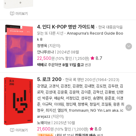
미리보기
4. 인디 K-POP 명반 가이드북
- 한국 대중음악을
읽는 또 다른 시선
-
Annapurna’s Record Guide Boo
k 8
정병욱
(지은이)
안나푸르나
|
2024년 08월
22,500
8.7
원 (10% 할인 / 1,250원)
택배
로 주문하면
8월 11일 출고
변경
5. 로크 200
- 한국 록 명반 200선 (1964-2023)
강영글
,
고경석
,
김경진
,
김광현
,
김내현
,
김도헌
,
김두완
,
김
로자
,
김성대
,
김윤중
,
김윤하
,
김이준
,
김학선
,
김홍범
,
단편
선
,
박준우
,
배순탁
,
서정민갑
,
성우진
,
송명하
,
윤준호
,
이경
준
,
이규탁
,
이아림
,
정민재
,
정병욱
,
정일서
,
조일동
,
람혼 최
정우
,
최지선
,
열심히
,
frommaum
,
NG Yin Lam aka. ic
arejazz
(지은이)
노웨이브
|
2025년 10월
21,600
8.0
원 (10% 할인 / 1,200원)
미리보기
내일 밤 11시
잠들기전 배송
양탄자배송
변경