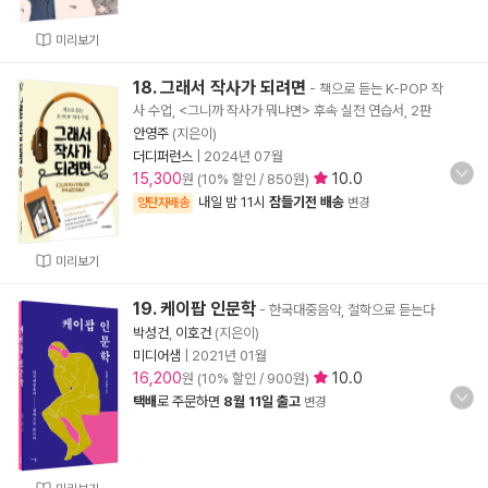
미리보기
18. 그래서 작사가 되려면
- 책으로 듣는 K-POP 작
사 수업, <그니까 작사가 뭐냐면> 후속 실전 연습서, 2판
안영주
(지은이)
더디퍼런스
|
2024년 07월
15,300
10.0
원 (10% 할인 / 850원)
내일 밤 11시
잠들기전 배송
양탄자배송
변경
미리보기
19. 케이팝 인문학
- 한국대중음악, 철학으로 듣는다
박성건
,
이호건
(지은이)
미디어샘
|
2021년 01월
16,200
10.0
원 (10% 할인 / 900원)
택배
로 주문하면
8월 11일 출고
변경