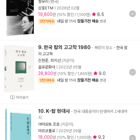
정유리
(편곡)
삼호ETM
|
2026년 02월
19,800
8.5
원 (10% 할인 / 1,100원)
내일 밤 11시
잠들기전 배송
양탄자배송
변경
9. 한국 팝의 고고학 1980
- 욕망의 장소
-
한국 팝
의 고고학
신현준
,
최지선
(지은이)
을유문화사
|
2022년 05월
28,800
9.0
원 (10% 할인 / 1,600원)
내일 밤 11시
잠들기전 배송
양탄자배송
변경
미리보기
10. K-팝 현대사
- 한국 대중음악의 탄생에서 Z세대까
지
야마모토 조호
(지은이)
마르코폴로
|
2025년 09월
18,000
9.3
원 (10% 할인 / 1,000원)