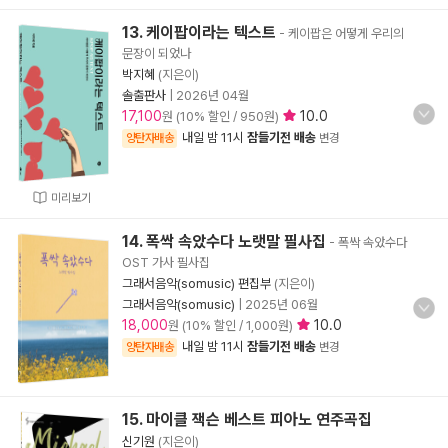
13. 케이팝이라는 텍스트
- 케이팝은 어떻게 우리의
문장이 되었나
박지혜
(지은이)
솔출판사
|
2026년 04월
17,100
10.0
원 (10% 할인 / 950원)
내일 밤 11시
잠들기전 배송
양탄자배송
변경
미리보기
14. 폭싹 속았수다 노랫말 필사집
- 폭싹 속았수다
OST 가사 필사집
그래서음악(somusic) 편집부
(지은이)
그래서음악(somusic)
|
2025년 06월
18,000
10.0
원 (10% 할인 / 1,000원)
내일 밤 11시
잠들기전 배송
양탄자배송
변경
15. 마이클 잭슨 베스트 피아노 연주곡집
신기원
(지은이)