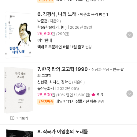
6. 김광석, 나의 노래
-
박준흠 음악 평론 1
박준흠
(지은이)
한울(한울아카데미)
|
2026년 08월
29,800
원 (290원)
예약판매
택배
로 주문하면
8월 11일 출고
변경
7. 한국 팝의 고고학 1990
- 상상과 우상
-
한국 팝
의 고고학
신현준
,
최지선
,
김학선
(지은이)
을유문화사
|
2022년 05월
28,800
8.3
원 (10% 할인 / 1,600원)
내일 밤 11시
잠들기전 배송
양탄자배송
변경
미리보기
8. 작곡가 이영훈의 노래들