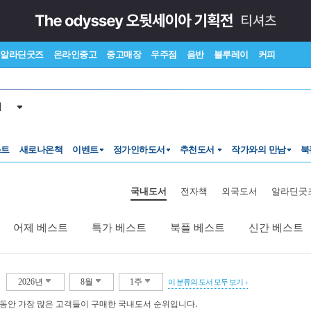
알라딘굿즈
온라인중고
중고매장
우주점
음반
블루레이
커피
서
스트
새로나온책
이벤트
정가인하도서
추천도서
작가와의 만남
북
국내도서
전자책
외국도서
알라딘굿
어제 베스트
특가 베스트
북플 베스트
신간 베스트
2026년
8월
1주
이 분류의 도서 모두 보기
 동안 가장 많은 고객들이 구매한 국내도서 순위입니다.