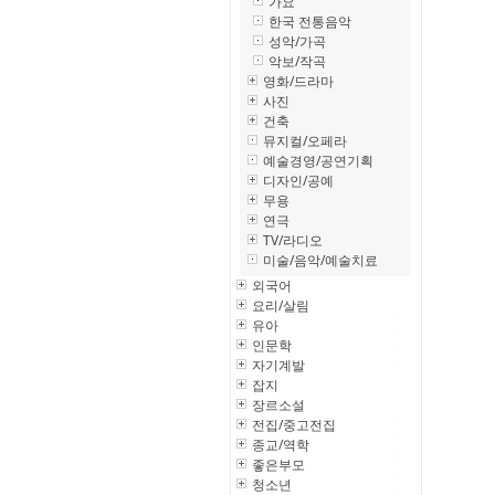
가요
한국 전통음악
성악/가곡
악보/작곡
영화/드라마
사진
건축
뮤지컬/오페라
예술경영/공연기획
디자인/공예
무용
연극
TV/라디오
미술/음악/예술치료
외국어
요리/살림
유아
인문학
자기계발
잡지
장르소설
전집/중고전집
종교/역학
좋은부모
청소년