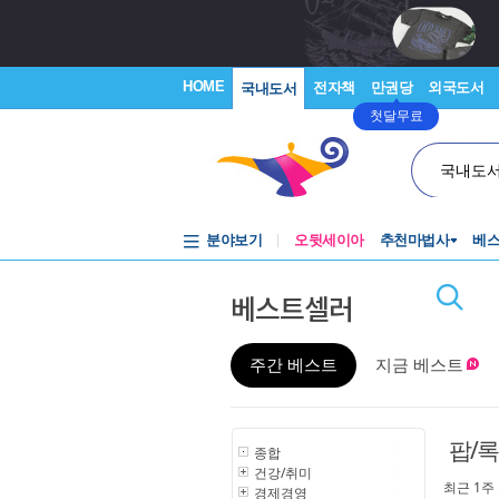
HOME
전자책
만권당
외국도서
국내도서
첫달무료
국내도
분야보기
오뒷세이아
추천마법사
베
베스트셀러
주간 베스트
지금 베스트
팝/록
종합
건강/취미
최근 1주
경제경영