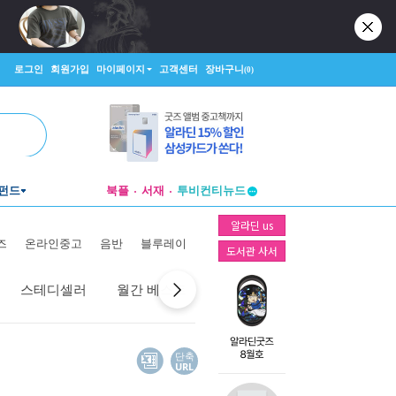
로그인
회원가입
마이페이지
고객센터
장바구니
(0)
펀드
북플
서재
투비컨티뉴드
창작플랫폼
알라딘 us
투비컨티뉴드
즈
온라인중고
음반
블루레이
도서관 사서
스테디셀러
월간 베스트
역대 베스트
선물 베스트
단축
URL