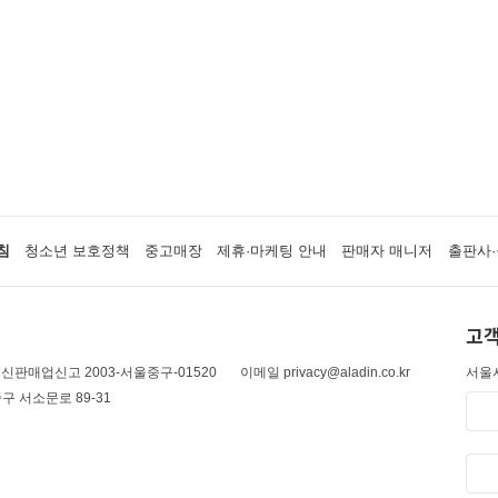
침
청소년 보호정책
중고매장
제휴·마케팅 안내
판매자 매니저
출판사·
고객
신판매업신고 2003-서울중구-01520
이메일 privacy@aladin.co.kr
서울시
구 서소문로 89-31