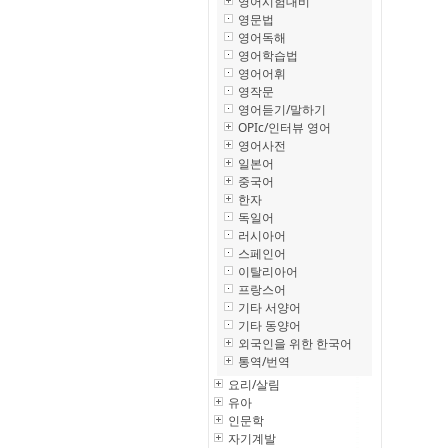
영어시험대비
영문법
영어독해
영어학습법
영어어휘
영작문
영어듣기/말하기
OPIc/인터뷰 영어
영어사전
일본어
중국어
한자
독일어
러시아어
스페인어
이탈리아어
프랑스어
기타 서양어
기타 동양어
외국인을 위한 한국어
통역/번역
요리/살림
유아
인문학
자기계발