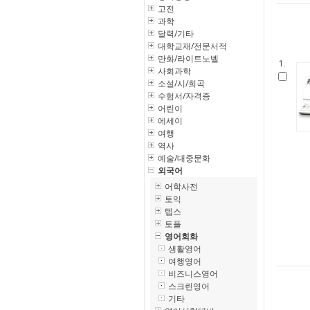
고전
과학
달력/기타
대학교재/전문서적
만화/라이트노벨
1.
사회과학
소설/시/희곡
수험서/자격증
어린이
에세이
여행
역사
예술/대중문화
외국어
어학사전
토익
텝스
토플
영어회화
생활영어
여행영어
비즈니스영어
스크린영어
기타