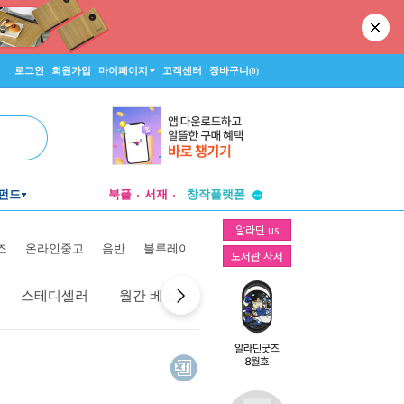
로그인
회원가입
마이페이지
고객센터
장바구니
(0)
투비컨티뉴드
펀드
북플
서재
창작플랫폼
투비컨티뉴드
알라딘 us
즈
온라인중고
음반
블루레이
도서관 사서
스테디셀러
월간 베스트
역대 베스트
선물 베스트