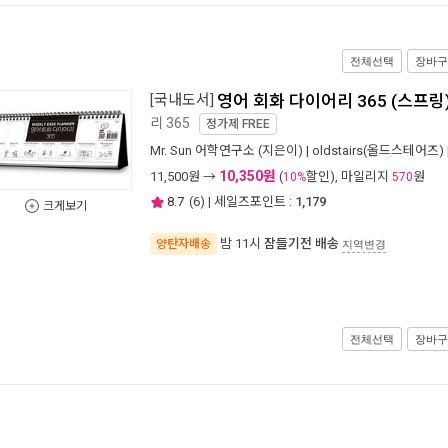
전체선택
장바구
[국내도서]
영어 회화 다이어리 365 (스프링
리 365
정가제
FREE
Mr. Sun 어학연구소
(지은이) |
oldstairs(올드스테어즈)
10,350원
11,500
원 →
(
할인), 마일리지
원
10%
570
8.7
(
6
) | 세일즈포인트 :
1,179
크게보기
밤 11시
잠들기전 배송
양탄자배송
지역변경
전체선택
장바구