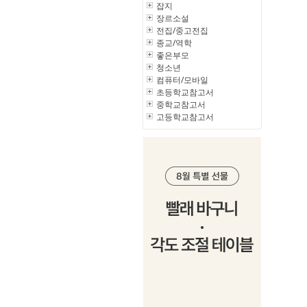
잡지
장르소설
전집/중고전집
종교/역학
좋은부모
청소년
컴퓨터/모바일
초등학교참고서
중학교참고서
고등학교참고서