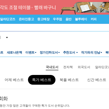
알라딘굿즈
온라인중고
중고매장
우주점
음반
블루레이
커피
서
스트
새로나온책
이벤트
정가인하도서
추천도서
작가와의 만남
북
국내도서
전자책
외국도서
알라딘굿
어제 베스트
특가 베스트
북플 베스트
신간 베스트
회화
 동안 가장 많은 고객들이 구매한 특가 도서 순위입니다.