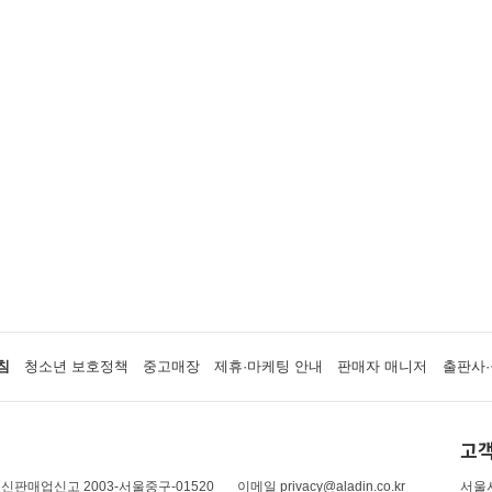
침
청소년 보호정책
중고매장
제휴·마케팅 안내
판매자 매니저
출판사·
고객
신판매업신고 2003-서울중구-01520
이메일 privacy@aladin.co.kr
서울시