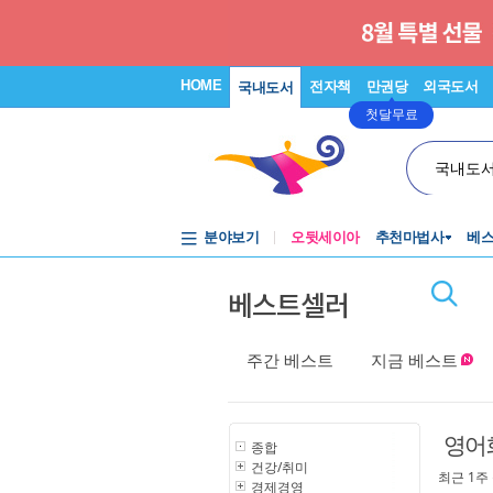
HOME
전자책
만권당
외국도서
국내도서
첫달무료
국내도
분야보기
오뒷세이아
추천마법사
베
베스트셀러
주간 베스트
지금 베스트
영어
종합
건강/취미
최근 1주
경제경영