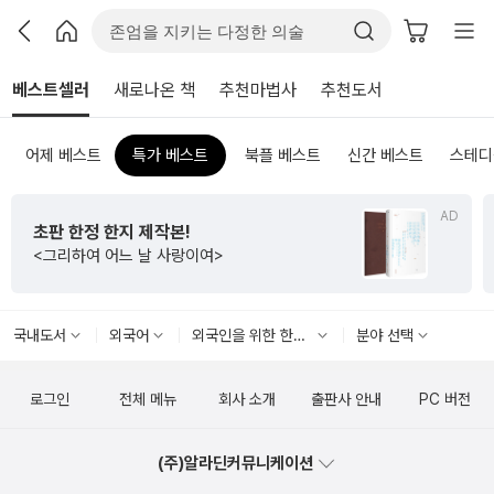
베스트셀러
새로나온 책
추천마법사
추천도서
어제 베스트
특가 베스트
북플 베스트
신간 베스트
스테디
AD
초판 한정 한지 제작본!
<그리하여 어느 날 사랑이여>
국내도서
외국어
외국인을 위한 한국어
분야 선택
로그인
전체 메뉴
회사 소개
출판사 안내
PC 버전
(주)알라딘커뮤니케이션