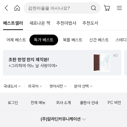
베스트셀러
새로나온 책
추천마법사
추천도서
어제 베스트
특가 베스트
북플 베스트
신간 베스트
스테디
AD
초판 한정 한지 제작본!
<그리하여 어느 날 사랑이여>
국내도서
외국어
영어사전
분야 선택
로그인
전체 메뉴
회사 소개
출판사 안내
PC 버전
(주)알라딘커뮤니케이션