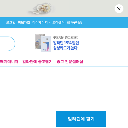
로그인
회원가입
마이페이지
고객센터
장바구니
(0)
판매자매니저
알라딘에 중고팔기
중고 전문셀러샵
알라딘에 팔기