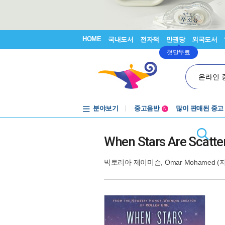
HOME
국내도서
전자책
만권당
외국도서
첫달무료
온라인 
분야보기
중고음반
많이 판매된 중고
N
1천원부터
중고음반
When Stars Are Scatte
빅토리아 제이미슨
,
Omar Mohamed
(지