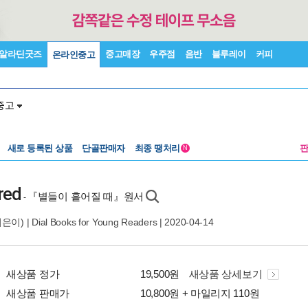
알라딘굿즈
중고매장
우주점
음반
블루레이
커피
온라인중고
중고
새로 등록된 상품
단골판매자
최종 땡처리
N
red
『별들이 흩어질 때』원서
-
은이) |
Dial Books for Young Readers
| 2020-04-14
새상품 정가
19,500원
새상품 상세보기
새상품 판매가
10,800원 + 마일리지 110원