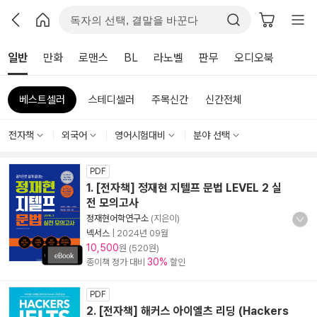
일반
만화
로맨스
BL
라노벨
판무
오디오북
베스트셀러
스테디셀러
주목신간
신간전체
전자책
외국어
영어시험대비
분야 선택
PDF
1. [전자책] 정재현 지텔프 문법 LEVEL 2 실
전 모의고사
정재현어학연구소
(지은이)
넥서스
|
2024년 09월
10,500
원 (520원)
30%
종이책 정가 대비
할인
PDF
2. [전자책] 해커스 아이엘츠 리딩 (Hackers