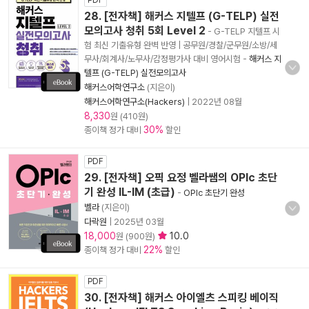
PDF
28. [전자책] 해커스 지텔프 (G-TELP) 실전
모의고사 청취 5회 Level 2
- G-TELP 지텔프 시
험 최신 기출유형 완벽 반영 | 공무원/경찰/군무원/소방/세
무사/회계사/노무사/감정평가사 대비 영어시험
-
해커스 지
텔프 (G-TELP) 실전모의고사
해커스어학연구소
(지은이)
해커스어학연구소(Hackers)
|
2022년 08월
8,330
원 (410원)
30%
종이책 정가 대비
할인
PDF
29. [전자책] 오픽 요정 벨라쌤의 OPIc 초단
기 완성 IL-IM (초급)
-
OPIc 초단기 완성
벨라
(지은이)
다락원
|
2025년 03월
18,000
10.0
원 (900원)
22%
종이책 정가 대비
할인
PDF
30. [전자책] 해커스 아이엘츠 스피킹 베이직