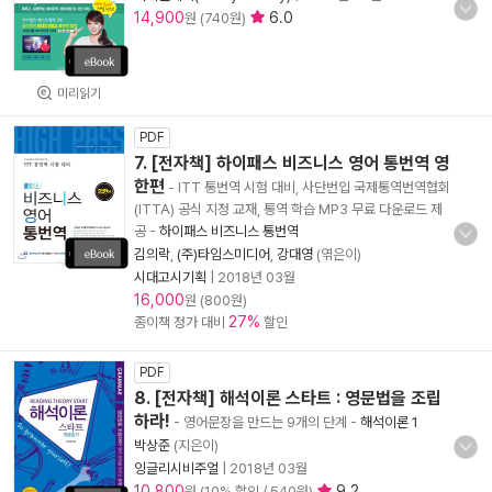
14,900
6.0
원 (740원)
미리읽기
PDF
7. [전자책] 하이패스 비즈니스 영어 통번역 영
한편
- ITT 통번역 시험 대비, 사단번입 국제통역번역협회
(ITTA) 공식 지정 교재, 통역 학습 MP3 무료 다운로드 제
공
-
하이패스 비즈니스 통번역
김의락
,
(주)타임스미디어
,
강대영
(엮은이)
시대고시기획
|
2018년 03월
16,000
원 (800원)
27%
종이책 정가 대비
할인
PDF
8. [전자책] 해석이론 스타트 : 영문법을 조립
하라!
- 영어문장을 만드는 9개의 단계
-
해석이론 1
박상준
(지은이)
잉글리시비주얼
|
2018년 03월
10,800
9.2
원 (10% 할인 / 540원)