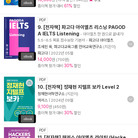
61%
종이책 정가 대비
할인
PDF
9. [전자책] 파고다 아이엘츠 리스닝 PAGOD
A IELTS Listening
- 아이엘츠 한 권으로 끝내기!
5.5~6.5 목표 점수보장 기본서
-
파고다 아이엘츠
조세핀 육
,
파고다교육그룹 언어교육연구소
(지은이)
파고다
|
2022년 05월
14,000
원 (700원)
30%
종이책 정가 대비
할인
PDF
10. [전자책] 정재현 지텔프 보카 Level 2
정재현어학연구소
(지은이)
넥서스
|
2024년 09월
9,100
원 (450원)
30%
종이책 정가 대비
할인
PDF
11. [전자책] 해커스 아이엘츠 라이팅 (Hacke