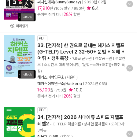
써니썬데이(SunnySunday)
|
2020년 02월
17,910
8.4
원 (10% 할인 / 990원)
28%
종이책 정가 대비
할인
미리읽기
PDF
33. [전자책] 한 권으로 끝내는 해커스 지텔프
(G-TELP) Level 2 32-50+ 문법 + 독해 +
어휘 + 청취특강
- 7.9급 군무원ㅣ경찰공무원ㅣ경찰간
부ㅣ소방간부 대비 영어시험, [문법+독해+어휘](+청취 특
강)
해커스어학연구소
(지은이)
해커스어학연구소(Hackers)
|
2024년 06월
15,100
10.0
원 (750원)
20%
종이책 정가 대비
할인
PDF
34. [전자책] 2026 시대에듀 스피드 지텔프
레벨2
- G-TELP 핵심이론+상세한 문제풀이+모의고사
3회분
정윤호
,
이정미
(지은이)