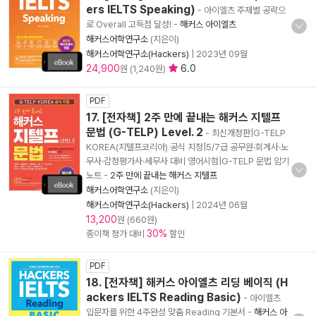
ers IELTS Speaking)
- 아이엘츠 주제별 공략으
로 Overall 고득점 달성!
-
해커스 아이엘츠
해커스어학연구소
(지은이)
해커스어학연구소(Hackers)
|
2023년 09월
24,900
6.0
원 (1,240원)
PDF
17. [전자책] 2주 만에 끝내는 해커스 지텔프
문법 (G-TELP) Level. 2
- 최신개정판|G-TELP
KOREA(지텔프코리아) 공식 지정|5/7급 공무원·회계사·노
무사·감정평가사·세무사 대비 영어시험|G-TELP 문법 암기
노트
-
2주 만에 끝내는 해커스 지텔프
해커스어학연구소
(지은이)
해커스어학연구소(Hackers)
|
2024년 06월
13,200
원 (660원)
30%
종이책 정가 대비
할인
PDF
18. [전자책] 해커스 아이엘츠 리딩 베이직 (H
ackers IELTS Reading Basic)
- 아이엘츠
입문자를 위한 4주완성 맞춤 Reading 기본서
-
해커스 아