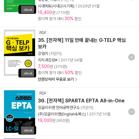
시대에듀(시대고시기획)
|
2026년 01월
15,400
원 (770원)
30%
종이책 정가 대비
할인
PDF
35. [전자책] 11일 만에 끝내는 G·TELP 핵심
보카
강엄지
(지은이)
지식과감성#
|
2017년 04월
7,500
원 (370원)
50%
종이책 정가 대비
할인
만권당에서 무료로 보기
PDF
36. [전자책] SPARTA EPTA All-in-One
잉글리쉬앤 언어공학연구소
(지은이)
(주)잉글리쉬앤(Engliah&북스)
|
2017년 10월
19,000
원 (950원)