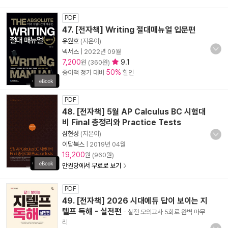
PDF
47. [전자책] Writing 절대매뉴얼 입문편
유원호
(지은이)
넥서스
|
2022년 09월
7,200
9.1
원 (360원)
50%
종이책 정가 대비
할인
PDF
48. [전자책] 5월 AP Calculus BC 시험대
비 Final 총정리와 Practice Tests
심현성
(지은이)
이담북스
|
2019년 04월
19,200
원 (960원)
만권당에서 무료로 보기
PDF
49. [전자책] 2026 시대에듀 답이 보이는 지
텔프 독해 - 실전편
- 실전 모의고사 5회로 완벽 마무
리