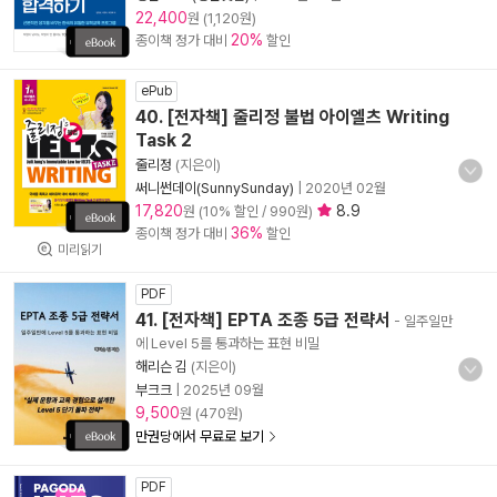
22,400
원 (1,120원)
20%
종이책 정가 대비
할인
ePub
40. [전자책] 줄리정 불법 아이엘츠 Writing
Task 2
줄리정
(지은이)
써니썬데이(SunnySunday)
|
2020년 02월
17,820
8.9
원 (10% 할인 / 990원)
36%
종이책 정가 대비
할인
미리읽기
PDF
41. [전자책] EPTA 조종 5급 전략서
- 일주일만
에 Level 5를 통과하는 표현 비밀
해리슨 김
(지은이)
부크크
|
2025년 09월
9,500
원 (470원)
만권당에서 무료로 보기
PDF