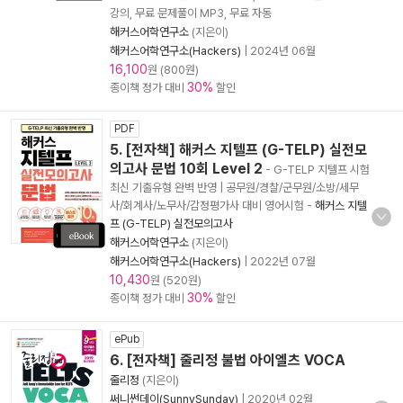
강의, 무료 문제풀이 MP3, 무료 자동
해커스어학연구소
(지은이)
해커스어학연구소(Hackers)
|
2024년 06월
16,100
원 (800원)
30%
종이책 정가 대비
할인
PDF
5. [전자책] 해커스 지텔프 (G-TELP) 실전모
의고사 문법 10회 Level 2
- G-TELP 지텔프 시험
최신 기출유형 완벽 반영 | 공무원/경찰/군무원/소방/세무
사/회계사/노무사/감정평가사 대비 영어시험
-
해커스 지텔
프 (G-TELP) 실전모의고사
해커스어학연구소
(지은이)
해커스어학연구소(Hackers)
|
2022년 07월
10,430
원 (520원)
30%
종이책 정가 대비
할인
ePub
6. [전자책] 줄리정 불법 아이엘츠 VOCA
줄리정
(지은이)
써니썬데이(SunnySunday)
|
2020년 02월