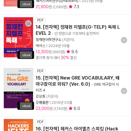
해커스어학연구소(Hackers)
|
2023년 09월
21,900
7.3
원 (1,090원)
PDF
14. [전자책] 정재현 지텔프(G-TELP) 독해 L
EVEL 2
- 단 한권으로 기초부터 실전까지
정재현어학연구소
(지은이)
넥서스
|
2024년 09월
13,300
9.5
원 (660원)
30%
종이책 정가 대비
할인
PDF
15. [전자책] New GRE VOCABULARY, 왜
마구잡이로 외워? (Ver. 6.0)
-
GRE 마구잡이 시
리즈 4
강상흥
(지은이)
강쌤출판
|
2016년 03월
23,000
6.0
원 (1,150원)
PDF
16. [전자책] 해커스 아이엘츠 스피킹 (Hack