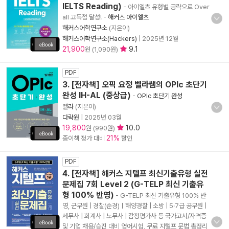
IELTS Reading)
- 아이엘츠 유형별 공략으로 Over
all 고득점 달성!
-
해커스 아이엘츠
해커스어학연구소
(지은이)
해커스어학연구소(Hackers)
|
2025년 12월
21,900
9.1
원 (1,090원)
PDF
3. [전자책] 오픽 요정 벨라쌤의 OPIc 초단기
완성 IH-AL (중상급)
-
OPIc 초단기 완성
벨라
(지은이)
다락원
|
2025년 03월
19,800
10.0
원 (990원)
21%
종이책 정가 대비
할인
PDF
4. [전자책] 해커스 지텔프 최신기출유형 실전
문제집 7회 Level 2 (G-TELP 최신 기출유
형 100% 반영)
- G-TELP 최신 기출유형 100% 반
영, 군무원 | 경찰(순경)ㅣ해양경찰 | 소방 | 5·7급 공무원 |
세무사 | 회계사 | 노무사 | 감정평가사 등 국가고시/자격증
및 기업 채용/승진 대비 영어시험, 무료 지텔프 문법 총정리