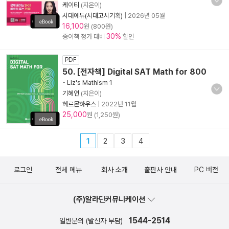
케이티
(지은이)
시대에듀(시대고시기획)
|
2026년 05월
16,100
원 (800원)
30%
종이책 정가 대비
할인
PDF
50. [전자책] Digital SAT Math for 800
-
Liz's Mathism 1
기혜연
(지은이)
헤르몬하우스
|
2022년 11월
25,000
원 (1,250원)
1
2
3
4
로그인
전체 메뉴
회사 소개
출판사 안내
PC 버전
(주)알라딘커뮤니케이션
1544-2514
일반문의 (발신자 부담)