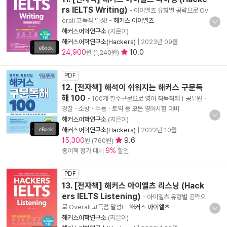
rs IELTS Writing)
- 아이엘츠 유형별 공략으로 Ov
erall 고득점 달성!
-
해커스 아이엘츠
해커스어학연구소
(지은이)
해커스어학연구소(Hackers)
|
2023년 09월
24,900
10.0
원 (1,240원)
PDF
12. [전자책] 해석이 쉬워지는 해커스 구문독
해 100
- 100개 필수구문으로 영어 직독직해ㅣ공무원ㆍ
경찰ㆍ소방ㆍ수능ㆍ토익 등 모든 영어시험 대비
해커스어학연구소
(지은이)
해커스어학연구소(Hackers)
|
2022년 10월
15,300
9.6
원 (760원)
9%
종이책 정가 대비
할인
PDF
13. [전자책] 해커스 아이엘츠 리스닝 (Hack
ers IELTS Listening)
- 아이엘츠 유형별 공략으
로 Overall 고득점 달성!
-
해커스 아이엘츠
해커스어학연구소
(지은이)