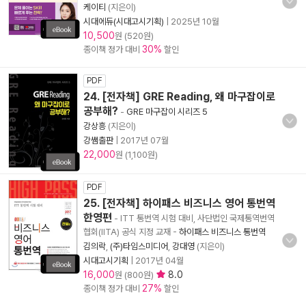
케이티
(지은이)
시대에듀(시대고시기획)
|
2025년 10월
10,500
원 (520원)
30%
종이책 정가 대비
할인
PDF
24. [전자책] GRE Reading, 왜 마구잡이로
공부해?
-
GRE 마구잡이 시리즈 5
강상흥
(지은이)
강쌤출판
|
2017년 07월
22,000
원 (1,100원)
PDF
25. [전자책] 하이패스 비즈니스 영어 통번역
한영편
- ITT 통번역 시험 대비, 사단법인 국제통역번역
협회(IITA) 공식 지정 교재
-
하이패스 비즈니스 통번역
김의락
,
(주)타임스미디어
,
강대영
(지은이)
시대고시기획
|
2017년 04월
16,000
8.0
원 (800원)
27%
종이책 정가 대비
할인