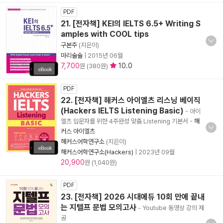
PDF
21. [전자책] KEI의 IELTS 6.5+ Writing S
amples with COOL tips
구본주
(지은이)
마리술술
|
2015년 06월
7,700
10.0
원 (380원)
PDF
22. [전자책] 해커스 아이엘츠 리스닝 베이직
(Hackers IELTS Listening Basic)
- 아이
엘츠 입문자를 위한 4주완성 맞춤 Listening 기본서
-
해
커스 아이엘츠
해커스어학연구소
(지은이)
해커스어학연구소(Hackers)
|
2023년 09월
20,900
원 (1,040원)
PDF
23. [전자책] 2026 시대에듀 10회 만에 끝내
는 지텔프 문법 모의고사
- Youtube 동영상 강의 제
공