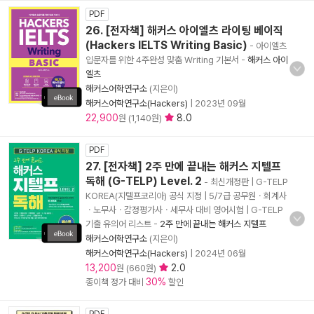
PDF
26. [전자책] 해커스 아이엘츠 라이팅 베이직
(Hackers IELTS Writing Basic)
- 아이엘츠
입문자를 위한 4주완성 맞춤 Writing 기본서
-
해커스 아이
엘츠
해커스어학연구소
(지은이)
해커스어학연구소(Hackers)
|
2023년 09월
22,900
8.0
원 (1,140원)
PDF
27. [전자책] 2주 만에 끝내는 해커스 지텔프
독해 (G-TELP) Level. 2
- 최신개정판 | G-TELP
KOREA(지텔프코리아) 공식 지정 | 5/7급 공무원ㆍ회계사
ㆍ노무사ㆍ감정평가사ㆍ세무사 대비 영어시험 | G-TELP
기출 유의어 리스트
-
2주 만에 끝내는 해커스 지텔프
해커스어학연구소
(지은이)
해커스어학연구소(Hackers)
|
2024년 06월
13,200
2.0
원 (660원)
30%
종이책 정가 대비
할인