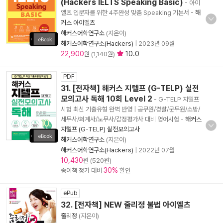
(Hackers IELTS Speaking Basic)
- 아이
엘츠 입문자를 위한 4주완성 맞춤 Speaking 기본서
-
해
커스 아이엘츠
해커스어학연구소
(지은이)
해커스어학연구소(Hackers)
|
2023년 09월
22,900
10.0
원 (1,140원)
PDF
31. [전자책] 해커스 지텔프 (G-TELP) 실전
모의고사 독해 10회 Level 2
- G-TELP 지텔프
시험 최신 기출유형 완벽 반영 | 공무원/경찰/군무원/소방/
세무사/회계사/노무사/감정평가사 대비 영어시험
-
해커스
지텔프 (G-TELP) 실전모의고사
해커스어학연구소
(지은이)
해커스어학연구소(Hackers)
|
2022년 07월
10,430
원 (520원)
30%
종이책 정가 대비
할인
ePub
32. [전자책] NEW 줄리정 불법 아이엘츠
줄리정
(지은이)