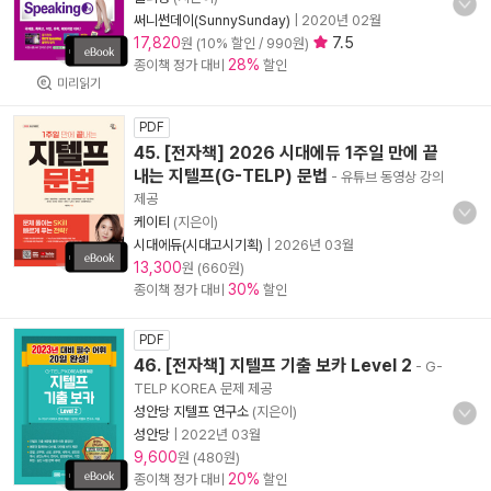
써니썬데이(SunnySunday)
|
2020년 02월
17,820
7.5
원 (10% 할인 / 990원)
28%
종이책 정가 대비
할인
미리읽기
PDF
45. [전자책] 2026 시대에듀 1주일 만에 끝
내는 지텔프(G-TELP) 문법
- 유튜브 동영상 강의
제공
케이티
(지은이)
시대에듀(시대고시기획)
|
2026년 03월
13,300
원 (660원)
30%
종이책 정가 대비
할인
PDF
46. [전자책] 지텔프 기출 보카 Level 2
- G-
TELP KOREA 문제 제공
성안당 지텔프 연구소
(지은이)
성안당
|
2022년 03월
9,600
원 (480원)
20%
종이책 정가 대비
할인