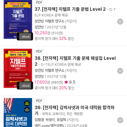
PDF
37. [전자책] 지텔프 기출 문법 Level 2
- G-T
ELP KOREA 문제 제공
성안당 지텔프 연구소
(지은이)
성안당
|
2021년 12월
10,250
원 (510원)
32%
종이책 정가 대비
할인
PDF
38. [전자책] 지텔프 기출 문제 해설집 Level
2
- G-TELP KOREA 문제 제공
성안당 지텔프 연구소
(지은이)
성안당
|
2021년 12월
17,600
9.5
원 (880원)
20%
종이책 정가 대비
할인
PDF
39. [전자책] 김박사넷과 미국 대학원 합격하
기
- 유학도 교육이다, 최신 개정판
임형광
,
박향미
,
유일혁
(지은이)
영진.com(영진닷컴)
|
2025년 04월