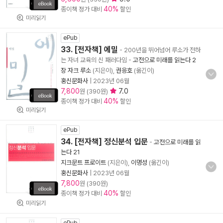
40%
종이책 정가 대비
할인
미리읽기
ePub
33. [전자책] 에밀
- 200년을 뛰어넘어 루소가 전하
는 자녀 교육의 신 패러다임
-
고전으로 미래를 읽는다 2
장 자크 루소
(지은이),
권응호
(옮긴이)
홍신문화사
|
2023년 06월
7,800
7.0
원 (390원)
40%
종이책 정가 대비
할인
미리읽기
ePub
34. [전자책] 정신분석 입문
-
고전으로 미래를 읽
는다 21
지크문트 프로이트
(지은이),
이명성
(옮긴이)
홍신문화사
|
2023년 06월
7,800
원 (390원)
40%
종이책 정가 대비
할인
미리읽기