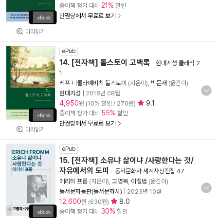
21%
종이책 정가 대비
할인
만권당에서 무료로 보기
미리읽기
ePub
14. [전자책] 톨스토이 고백록
-
현대지성 클래식 2
1
레프 니콜라예비치 톨스토이
(지은이),
박문재
(옮긴이)
현대지성
|
2018년 08월
4,950
9.1
원 (10% 할인 / 270원)
55%
종이책 정가 대비
할인
만권당에서 무료로 보기
미리읽기
ePub
15. [전자책] 소유냐 삶이냐 /사랑한다는 것/
자유에서의 도피
-
동서문화사 세계사상전집 47
에리히 프롬
(지은이),
고영복
,
이철범
(옮긴이)
동서문화동판(동서문화사)
|
2023년 10월
12,600
8.0
원 (630원)
30%
종이책 정가 대비
할인