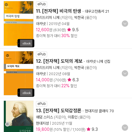
ePub
11. [전자책] 비극의 탄생
-
대우고전총서 21
프리드리히 니체
(지은이),
박찬국
(옮긴이)
아카넷
|
2015년 04월
12,600
9.5
원 (630원)
30%
종이책 정가 대비
할인
ePub
12. [전자책] 도덕의 계보
-
아카넷 니체 선집
프리드리히 니체
(지은이),
박찬국
(옮긴이)
아카넷
|
2022년 08월
14,000
6.3
원 (700원)
22%
종이책 정가 대비
할인
ePub
13. [전자책] 도덕감정론
-
현대지성 클래식 70
애덤 스미스
(지은이),
이종인
(옮긴이)
현대지성
|
2025년 11월
19,800
9.3
원 (10% 할인 / 1,100원)