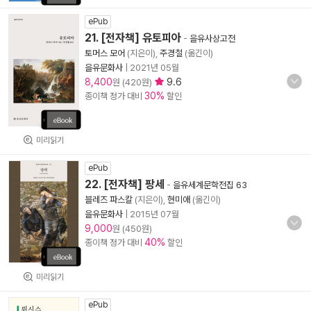
ePub
21. [전자책] 유토피아
-
을유사상고전
토머스 모어
(지은이),
주경철
(옮긴이)
을유문화사
|
2021년 05월
8,400
9.6
원 (420원)
30%
종이책 정가 대비
할인
미리읽기
ePub
22. [전자책] 팡세
-
을유세계문학전집 63
블레즈 파스칼
(지은이),
현미애
(옮긴이)
을유문화사
|
2015년 07월
9,000
원 (450원)
40%
종이책 정가 대비
할인
미리읽기
ePub