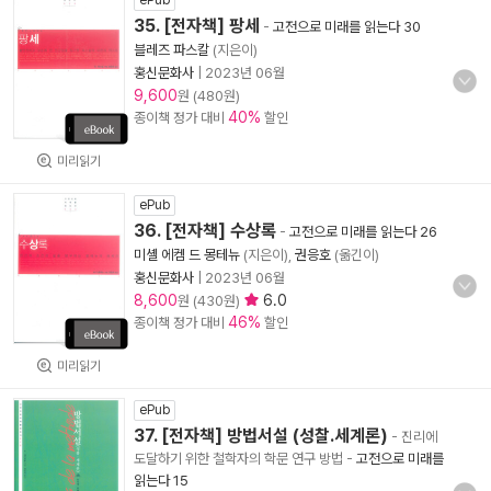
ePub
35. [전자책] 팡세
-
고전으로 미래를 읽는다 30
블레즈 파스칼
(지은이)
홍신문화사
|
2023년 06월
9,600
원 (480원)
40%
종이책 정가 대비
할인
미리읽기
ePub
36. [전자책] 수상록
-
고전으로 미래를 읽는다 26
미셸 에켐 드 몽테뉴
(지은이),
권응호
(옮긴이)
홍신문화사
|
2023년 06월
8,600
6.0
원 (430원)
46%
종이책 정가 대비
할인
미리읽기
ePub
37. [전자책] 방법서설 (성찰.세계론)
- 진리에
도달하기 위한 철학자의 학문 연구 방법
-
고전으로 미래를
읽는다 15