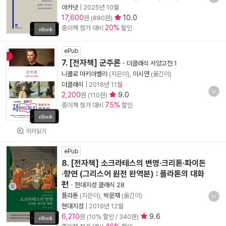
아카넷
|
2025년 10월
17,600
10.0
원 (880원)
20%
종이책 정가 대비
할인
ePub
7. [전자책] 군주론
-
더클래식 서양고전 1
니콜로 마키아벨리
(지은이),
이시연
(옮긴이)
더클래식
|
2018년 11월
2,200
9.0
원 (110원)
75%
종이책 정가 대비
할인
미리읽기
ePub
8. [전자책] 소크라테스의 변명·크리톤·파이돈
·향연 (그리스어 원전 완역본) : 플라톤의 대화
편
-
현대지성 클래식 28
플라톤
(지은이),
박문재
(옮긴이)
현대지성
|
2019년 12월
6,210
9.6
원 (10% 할인 / 340원)