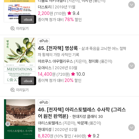
니콜로 마키아벨리
(지은이),
이시연
(옮긴이)
더스토리
|
2019년 11월
2,200
9.4
원 (110원)
78%
종이책 정가 대비
할인
미리읽기
ePub
45. [전자책] 명상록
- 삶과 죽음을 고뇌한 어느 철학
자 황제의 가장 사적인 기록
마르쿠스 아우렐리우스
(지은이),
정미화
(옮긴이)
오아시스
|
2026년 03월
14,400
10.0
원 (720원)
20%
종이책 정가 대비
할인
미리읽기
ePub
46. [전자책] 아리스토텔레스 수사학 (그리스
어 원전 완역본)
-
현대지성 클래식 30
아리스토텔레스
(지은이),
박문재
(옮긴이)
현대지성
|
2020년 02월
8,820
9.2
원 (10% 할인 / 490원)