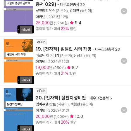
총서 029)
-
대우고전총서 29
루크레티우스
(지은이),
강대진
(옮긴이)
아카넷
|
2021년 12월
25,000
9.4
원 (1,250원)
22%
종이책 정가 대비
할인
ePub
19. [전자책] 횔덜린 시의 해명
-
대우고전총서 23
마르틴 하이데거
(지은이),
신상희
(옮긴이)
아카넷
|
2024년 12월
19,000
8.7
원 (950원)
21%
종이책 정가 대비
할인
ePub
20. [전자책] 실천이성비판
-
대우고전총서 5
임마누엘 칸트
(지은이),
백종현
(옮긴이)
아카넷
|
2026년 01월
20,000
10.0
원 (1,000원)
20%
종이책 정가 대비
할인