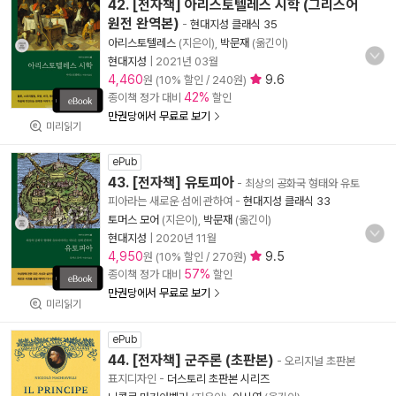
42. [전자책] 아리스토텔레스 시학 (그리스어
원전 완역본)
-
현대지성 클래식 35
아리스토텔레스
(지은이),
박문재
(옮긴이)
현대지성
|
2021년 03월
4,460
9.6
원 (10% 할인 / 240원)
42%
종이책 정가 대비
할인
만권당에서 무료로 보기
미리읽기
ePub
43. [전자책] 유토피아
- 최상의 공화국 형태와 유토
피아라는 새로운 섬에 관하여
-
현대지성 클래식 33
토머스 모어
(지은이),
박문재
(옮긴이)
현대지성
|
2020년 11월
4,950
9.5
원 (10% 할인 / 270원)
57%
종이책 정가 대비
할인
만권당에서 무료로 보기
미리읽기
ePub
44. [전자책] 군주론 (초판본)
- 오리지널 초판본
표지디자인
-
더스토리 초판본 시리즈