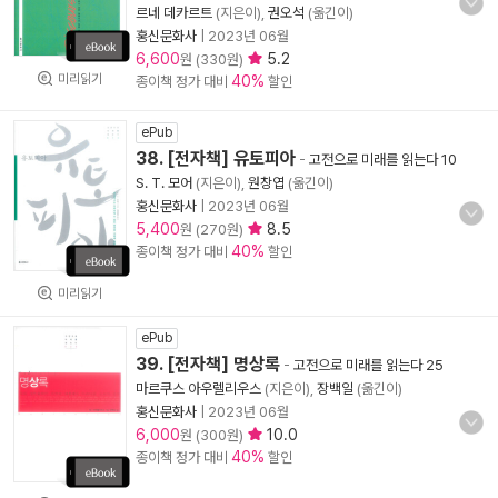
르네 데카르트
(지은이),
권오석
(옮긴이)
홍신문화사
|
2023년 06월
6,600
5.2
원 (330원)
미리읽기
40%
종이책 정가 대비
할인
ePub
38. [전자책] 유토피아
-
고전으로 미래를 읽는다 10
S. T. 모어
(지은이),
원창엽
(옮긴이)
홍신문화사
|
2023년 06월
5,400
8.5
원 (270원)
40%
종이책 정가 대비
할인
미리읽기
ePub
39. [전자책] 명상록
-
고전으로 미래를 읽는다 25
마르쿠스 아우렐리우스
(지은이),
장백일
(옮긴이)
홍신문화사
|
2023년 06월
6,000
10.0
원 (300원)
40%
종이책 정가 대비
할인