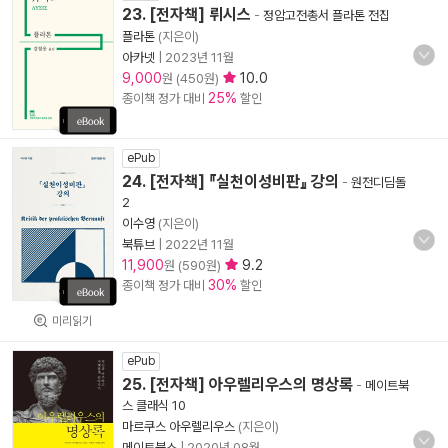
23. [전자책] 뤼시스
-
정암고전총서 플라톤 전집
플라톤
(지은이)
아카넷
|
2023년 11월
9,000
10.0
원 (450원)
25%
종이책 정가 대비
할인
ePub
24. [전자책] 『실천이성비판』 강의
-
원전디딤돌
2
이수영
(지은이)
북튜브
|
2022년 11월
11,900
9.2
원 (590원)
30%
종이책 정가 대비
할인
미리읽기
ePub
25. [전자책] 아우렐리우스의 명상록
-
메이트북
스 클래식 10
마르쿠스 아우렐리우스
(지은이)
메이트북스
|
2020년 08월