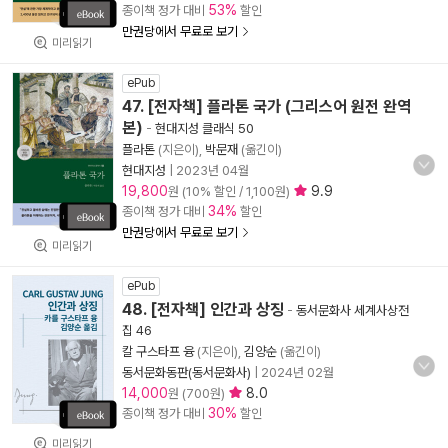
53%
종이책 정가 대비
할인
만권당에서 무료로 보기
미리읽기
ePub
47. [전자책] 플라톤 국가 (그리스어 원전 완역
본)
-
현대지성 클래식 50
플라톤
(지은이),
박문재
(옮긴이)
현대지성
|
2023년 04월
19,800
9.9
원 (10% 할인 / 1,100원)
34%
종이책 정가 대비
할인
만권당에서 무료로 보기
미리읽기
ePub
48. [전자책] 인간과 상징
-
동서문화사 세계사상전
집 46
칼 구스타프 융
(지은이),
김양순
(옮긴이)
동서문화동판(동서문화사)
|
2024년 02월
14,000
8.0
원 (700원)
30%
종이책 정가 대비
할인
미리읽기