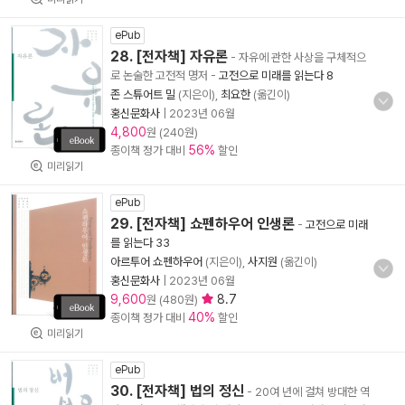
ePub
28. [전자책] 자유론
- 자유에 관한 사상을 구체적으
로 논술한 고전적 명저
-
고전으로 미래를 읽는다 8
존 스튜어트 밀
(지은이),
최요한
(옮긴이)
홍신문화사
|
2023년 06월
4,800
원 (240원)
56%
종이책 정가 대비
할인
미리읽기
ePub
29. [전자책] 쇼펜하우어 인생론
-
고전으로 미래
를 읽는다 33
아르투어 쇼펜하우어
(지은이),
사지원
(옮긴이)
홍신문화사
|
2023년 06월
9,600
8.7
원 (480원)
40%
종이책 정가 대비
할인
미리읽기
ePub
30. [전자책] 법의 정신
- 20여 년에 걸쳐 방대한 역