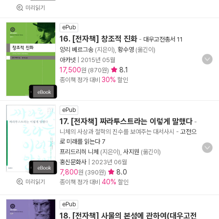
미리읽기
ePub
16. [전자책] 창조적 진화
-
대우고전총서 11
앙리 베르그송
(지은이),
황수영
(옮긴이)
아카넷
|
2015년 05월
17,500
8.1
원 (870원)
30%
종이책 정가 대비
할인
ePub
17. [전자책] 짜라투스트라는 이렇게 말했다
-
니체의 사상과 철학의 진수를 보여주는 대서사시
-
고전으
로 미래를 읽는다 7
프리드리히 니체
(지은이),
사지원
(옮긴이)
홍신문화사
|
2023년 06월
7,800
8.0
원 (390원)
40%
미리읽기
종이책 정가 대비
할인
ePub
18. [전자책] 사물의 본성에 관하여(대우고전