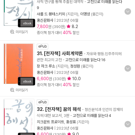
사적 연구를 통해 추출된 대역작
-
고전으로 미래를 읽는다
9
샤를 드 몽테스키외
(지은이),
이명성
(옮긴이)
홍신문화사
|
2023년 06월
7,800
8.2
원 (390원)
미리읽기
40%
종이책 정가 대비
할인
ePub
31. [전자책] 사회계약론
- 자유와 평등.민주주의에
관한 최고의 고전
-
고전으로 미래를 읽는다 16
장 자크 루소
(지은이),
정성환
(옮긴이)
홍신문화사
|
2023년 06월
6,600
10.0
원 (330원)
40%
종이책 정가 대비
할인
미리읽기
ePub
32. [전자책] 꿈의 해석
- 정신분석과 인간의 잠재의
식에 대한 보고서, 3판
-
고전으로 미래를 읽는다 4
지크문트 프로이트
,
홍성표
(지은이)
홍신문화사
|
2023년 06월
6,600
9.0
원 (330원)