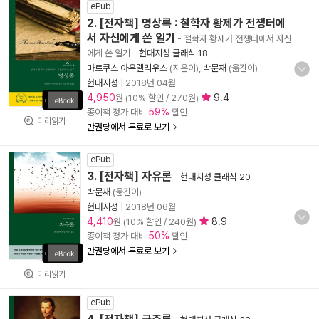
ePub
2. [전자책] 명상록 : 철학자 황제가 전쟁터에
서 자신에게 쓴 일기
- 철학자 황제가 전쟁터에서 자신
에게 쓴 일기
-
현대지성 클래식 18
마르쿠스 아우렐리우스
(지은이),
박문재
(옮긴이)
현대지성
|
2018년 04월
4,950
9.4
원 (10% 할인 / 270원)
59%
종이책 정가 대비
할인
미리읽기
만권당에서 무료로 보기
ePub
3. [전자책] 자유론
-
현대지성 클래식 20
박문재
(옮긴이)
현대지성
|
2018년 06월
4,410
8.9
원 (10% 할인 / 240원)
50%
종이책 정가 대비
할인
만권당에서 무료로 보기
미리읽기
ePub