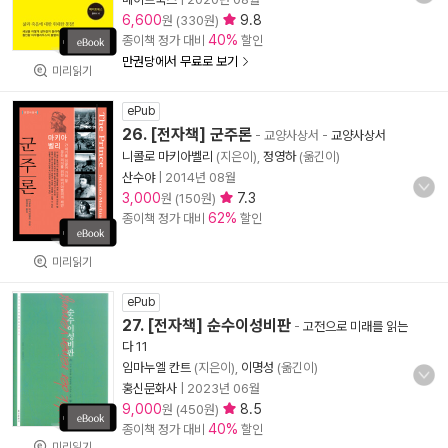
6,600
9.8
원 (330원)
40%
종이책 정가 대비
할인
만권당에서 무료로 보기
미리읽기
ePub
26. [전자책] 군주론
- 교양사상서
-
교양사상서
니콜로 마키아벨리
(지은이),
정영하
(옮긴이)
산수야
|
2014년 08월
3,000
7.3
원 (150원)
62%
종이책 정가 대비
할인
미리읽기
ePub
27. [전자책] 순수이성비판
-
고전으로 미래를 읽는
다 11
임마누엘 칸트
(지은이),
이명성
(옮긴이)
홍신문화사
|
2023년 06월
9,000
8.5
원 (450원)
40%
종이책 정가 대비
할인
미리읽기