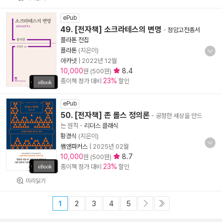
ePub
49. [전자책] 소크라테스의 변명
-
정암고전총서
플라톤 전집
플라톤
(지은이)
아카넷
|
2022년 12월
10,000
8.4
원 (500원)
23%
종이책 정가 대비
할인
ePub
50. [전자책] 존 롤스 정의론
- 공정한 세상을 만드
는 원칙
-
리더스 클래식
황경식
(지은이)
쌤앤파커스
|
2025년 02월
10,000
8.7
원 (500원)
23%
종이책 정가 대비
할인
미리읽기
1
2
3
4
5