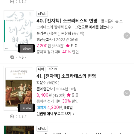
미리읽기
ePub
40. [전자책] 소크라테스의 변명
- 플라톤이 본 소
크라테스의 철학적 진수
-
고전으로 미래를 읽는다 6
플라톤
(지은이),
원창화
(옮긴이)
홍신문화사
|
2023년 06월
7,200
9.0
원 (360원)
40%
종이책 정가 대비
할인
미리읽기
대여
ePub
41. [전자책] 소크라테스의 변명
황문수
(옮긴이)
문예출판사
|
2014년 10월
8,400
9.0
원 (420원)
30%
종이책 정가 대비
할인
4,200
대여가
원,
90일
만권당에서 무료로 보기
미리읽기
ePub