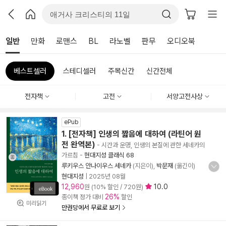
일반
만화
로맨스
BL
라노벨
판무
오디오북
베스트셀러
스테디셀러
주목신간
신간전체
전자책
고전
서양고전사상
ePub
1. [전자책] 인생의 짧음에 대하여 (라틴어 원
전 완역본)
- 시간과 운명, 인생의 본질에 관한 세네카의
가르침
-
현대지성 클래식 68
루키우스 안나이우스 세네카
(지은이),
박문재
(옮긴이)
현대지성
|
2025년 08월
12,960
10.0
원 (10% 할인 / 720원)
26%
종이책 정가 대비
할인
미리읽기
만권당에서 무료로 보기