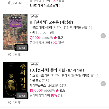
46%
종이책 정가 대비
할인
미리읽기
만권당에서 무료로 보기
ePub
9. [전자책] 군주론 (개정판)
니콜로 마키아벨리
(지은이),
강정인
,
김경희
(옮긴이)
까치
|
2019년 11월
7,000
9.2
원 (350원)
30%
종이책 정가 대비
할인
미리읽기
ePub
10. [전자책] 종의 기원
-
드디어 다윈 1
찰스 로버트 다윈
(지은이),
장대익
(옮긴이),
최재천
(감수),
다윈 포럼
(기획)
사이언스북스
|
2023년 02월
18,000
8.5
원 (900원)
18%
종이책 정가 대비
할인
미리읽기