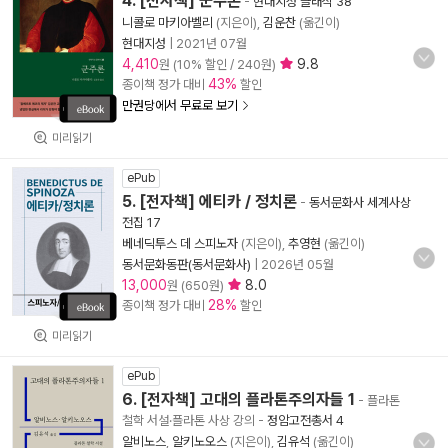
4. [전자책] 군주론
-
현대지성 클래식 38
니콜로 마키아벨리
(지은이),
김운찬
(옮긴이)
현대지성
|
2021년 07월
4,410
9.8
원 (10% 할인 / 240원)
43%
종이책 정가 대비
할인
만권당에서 무료로 보기
미리읽기
ePub
5. [전자책] 에티카 / 정치론
-
동서문화사 세계사상
전집 17
베네딕투스 데 스피노자
(지은이),
추영현
(옮긴이)
동서문화동판(동서문화사)
|
2026년 05월
13,000
8.0
원 (650원)
28%
종이책 정가 대비
할인
미리읽기
ePub
6. [전자책] 고대의 플라톤주의자들 1
- 플라톤
철학 서설·플라톤 사상 강의
-
정암고전총서 4
알비노스
,
알키노오스
(지은이),
김유석
(옮긴이)