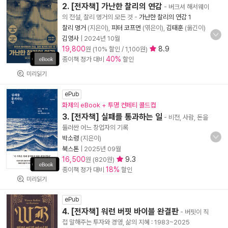
2. [전자책] 가난한 찰리의 연감
- 버크셔 해서웨이
의 전설, 찰리 멍거의 모든 것
-
가난한 찰리의 연감 1
찰리 멍거
(지은이),
피터 코프먼
(엮은이),
김태훈
(옮긴이)
김영사
|
2024년 10월
19,800
8.9
원 (10% 할인 / 1,100원)
40%
종이책 정가 대비
할인
미리읽기
ePub
화제의 eBook + 투명 컨페티 콜드컵
3. [전자책] 실패를 통과하는 일
- 비전, 사람, 돈을
둘러싼 어느 창업자의 기록
박소령
(지은이)
북스톤
|
2025년 09월
16,500
9.3
원 (820원)
18%
종이책 정가 대비
할인
미리읽기
ePub
4. [전자책] 워런 버핏 바이블 완결판
- 버핏이 직
접 말해주는 투자와 경영, 삶의 지혜 : 1983~2025