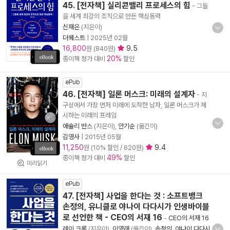
45. [전자책] 실리콘밸리 프로세스의 힘
- 그들
을 세계 최강의 조직으로 만든 핵심동력
신재은
(지은이)
더퀘스트
|
2025년 02월
16,800
9.5
원 (840원)
20%
종이책 정가 대비
할인
ePub
46. [전자책] 일론 머스크: 미래의 설계자
- 지
구상에서 가장 먼저 미래에 도착한 남자, 일론 머스크가 제
시하는 미래의 프레임
애슐리 반스
(지은이),
안기순
(옮긴이)
김영사
|
2015년 05월
11,250
9.4
원 (10% 할인 / 620원)
49%
종이책 정가 대비
할인
미리읽기
ePub
47. [전자책] 사업을 한다는 것 : 소프트뱅크
손정의, 유니클로 야나이 다다시가 인생바이블
로 선언한 책 - CEO의 서재 16
-
CEO의 서재 16
레이 크록
(지은이),
이영래
(옮긴이),
손정의
,
야나이 다다시