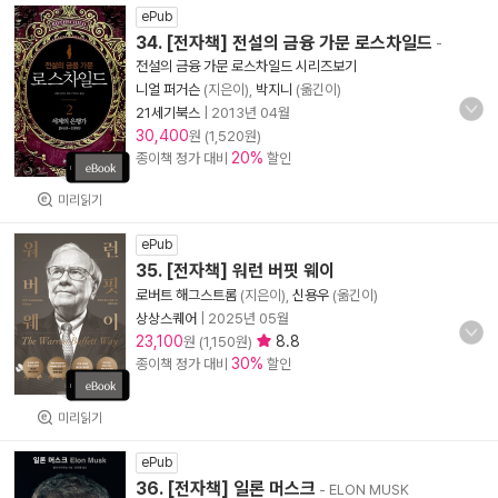
ePub
34. [전자책] 전설의 금융 가문 로스차일드
-
전설의 금융 가문 로스차일드 시리즈보기
니얼 퍼거슨
(지은이),
박지니
(옮긴이)
21세기북스
|
2013년 04월
30,400
원 (1,520원)
20%
종이책 정가 대비
할인
미리읽기
ePub
35. [전자책] 워런 버핏 웨이
로버트 해그스트롬
(지은이),
신용우
(옮긴이)
상상스퀘어
|
2025년 05월
23,100
8.8
원 (1,150원)
30%
종이책 정가 대비
할인
미리읽기
ePub
36. [전자책] 일론 머스크
- ELON MUSK