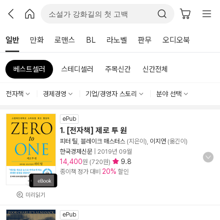
일반
만화
로맨스
BL
라노벨
판무
오디오북
베스트셀러
스테디셀러
주목신간
신간전체
전자책
경제경영
기업/경영자 스토리
분야 선택
ePub
1. [전자책] 제로 투 원
피터 틸
,
블레이크 매스터스
(지은이),
이지연
(옮긴이)
한국경제신문
|
2019년 09월
14,400
9.8
원 (720원)
20%
종이책 정가 대비
할인
미리읽기
ePub