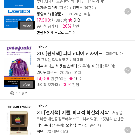
부터 AI까지, 로손 편의점 디테일 마케팅의 비밀
오가와 고스케
(지은이),
정현옥
(옮긴이)
동양북스(동양문고)
|
2026년 06월
17,600
9.8
원 (880원)
20%
종이책 정가 대비
할인
만권당에서 무료로 보기
ePub
30. [전자책] 파타고니아 인사이드
- 파타고니아
가 그리는 책임경영 기업의 미래
이본 쉬나드
,
빈센트 스탠리
(지은이),
이영래
(옮긴이)
라이팅하우스
|
2025년 01월
14,000
10.0
원 (700원)
30%
종이책 정가 대비
할인
미리읽기
ePub
31. [전자책] 애플, 파괴적 혁신의 시작
- 세상을
뒤바꾼 개인용 컴퓨터와 소프트웨어 혁명, 그 뜻밖의 순간들
레인 누니
(지은이),
오현석
,
박기성
(옮긴이)
책만
|
2026년 05월