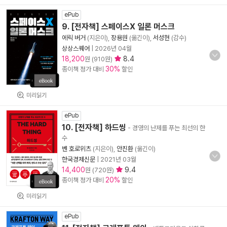
ePub
9. [전자책] 스페이스X 일론 머스크
에릭 버거
(지은이),
장용원
(옮긴이),
서성현
(감수)
상상스퀘어
|
2026년 04월
18,200
8.4
원 (910원)
30%
종이책 정가 대비
할인
미리읽기
ePub
10. [전자책] 하드씽
- 경영의 난제를 푸는 최선의 한
수
벤 호로위츠
(지은이),
안진환
(옮긴이)
한국경제신문
|
2021년 03월
14,400
9.4
원 (720원)
20%
종이책 정가 대비
할인
미리읽기
ePub