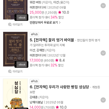
워런 버핏
(지은이),
이건
(옮긴이)
에프엔미디어
|
2025년 09월
25,000
10.0
원 (1,250원)
34%
종이책 정가 대비
할인
만권당에서 무료로 보기
미리읽기
ePub
5. [전자책] 찰리 멍거 바이블
- 현인들의 현자 멍거
가 알려주는 투자와 삶의 지혜
이건
,
김재현
(지은이)
에프엔미디어
|
2022년 12월
17,000
8.4
원 (850원)
32%
종이책 정가 대비
할인
미리읽기
ePub
6. [전자책] 우리가 사랑한 빵집 성심당
- 개정증
보판
김태훈
(지은이)
남해의봄날
|
2025년 05월
14,000
10.0
원 (700원)