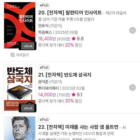
ePub
20. [전자책] 팔란티어 인사이트
- 제2의 테슬라
를 넘어 기업 자율 주행 OS를 만들다
안유석
(지은이)
처음북스
|
2025년 09월
18,400
9.6
원 (920원)
20%
종이책 정가 대비
할인
미리읽기
ePub
21. [전자책] 반도체 삼국지
권석준
(지은이)
뿌리와이파리
|
2023년 02월
14,000
9.1
원 (700원)
30%
종이책 정가 대비
할인
ePub
22. [전자책] 미래를 사는 사람 샘 올트먼
- AI
시대를 설계한 가장 논쟁적인 CEO의 통찰과 전력