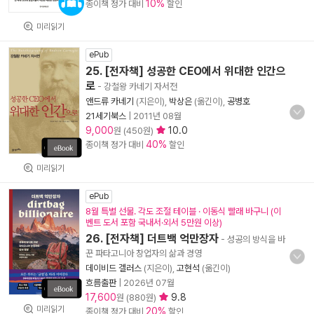
10%
종이책 정가 대비
할인
미리읽기
ePub
25. [전자책] 성공한 CEO에서 위대한 인간으
로
- 강철왕 카네기 자서전
앤드류 카네기
(지은이),
박상은
(옮긴이),
공병호
21세기북스
|
2011년 08월
9,000
10.0
원 (450원)
40%
종이책 정가 대비
할인
미리읽기
ePub
8월 특별 선물. 각도 조절 테이블 · 이동식 빨래 바구니 (이
벤트 도서 포함 국내서·외서 5만원 이상)
26. [전자책] 더트백 억만장자
- 성공의 방식을 바
꾼 파타고니아 창업자의 삶과 경영
데이비드 겔러스
(지은이),
고현석
(옮긴이)
흐름출판
|
2026년 07월
17,600
9.8
원 (880원)
미리읽기
20%
종이책 정가 대비
할인