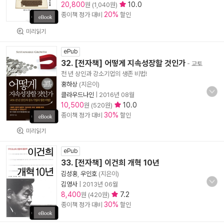
20,800
10.0
원 (1,040원)
20%
종이책 정가 대비
할인
미리읽기
ePub
32. [전자책] 어떻게 지속성장할 것인가
- 교토
천 년 상인과 강소기업의 생존 비법!
홍하상
(지은이)
클라우드나인
|
2016년 08월
10,500
10.0
원 (520원)
30%
종이책 정가 대비
할인
미리읽기
ePub
33. [전자책] 이건희 개혁 10년
김성홍
,
우인호
(지은이)
김영사
|
2013년 06월
8,400
7.2
원 (420원)
30%
종이책 정가 대비
할인