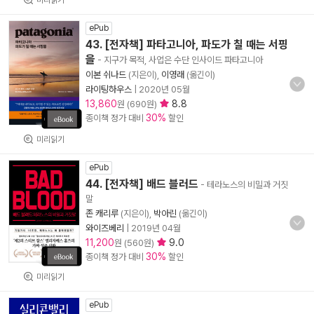
ePub
43. [전자책] 파타고니아, 파도가 칠 때는 서핑
을
- 지구가 목적, 사업은 수단 인사이드 파타고니아
이본 쉬나드
(지은이),
이영래
(옮긴이)
라이팅하우스
|
2020년 05월
13,860
8.8
원 (690원)
30%
종이책 정가 대비
할인
미리읽기
ePub
44. [전자책] 배드 블러드
- 테라노스의 비밀과 거짓
말
존 캐리루
(지은이),
박아린
(옮긴이)
와이즈베리
|
2019년 04월
11,200
9.0
원 (560원)
30%
종이책 정가 대비
할인
미리읽기
ePub