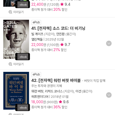
22,400
9.4
원 (1,120원)
20%
종이책 정가 대비
할인
미리읽기
ePub
41. [전자책] 소스 코드: 더 비기닝
빌 게이츠
(지은이),
안진환
(옮긴이)
열린책들
|
2025년 02월
22,000
9.7
원 (1,100원)
21%
종이책 정가 대비
할인
미리읽기
ePub
42. [전자책] 워런 버핏 바이블
- 버핏이 직접 말해
주는 투자와 경영의 지혜
워런 버핏
,
리처드 코너스
(지은이),
이건
(옮긴이)
에프엔미디어
|
2018년 01월
18,000
9.6
원 (900원)
36%
종이책 정가 대비
할인
미리읽기