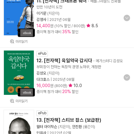
11. [전자책] 크래프톤 웨이
- 배틀그라운드 신화를
만든 10년의 도전
이기문
(지은이)
김영사
|
2021년 06월
14,400
8.5
원 (10% 할인 / 800원)
35%
종이책 정가 대비
할인
미리읽기
ePub
12. [전자책] 육일약국 갑시다
- 메가스터디 김성오
부회장이 전하는 독창적 경영 노하우, 개정판
김성오
(지은이)
다크호스
|
2025년 08월
16,000
10.0
원 (800원)
20%
종이책 정가 대비
할인
미리읽기
ePub
13. [전자책] 스티브 잡스 (보급판)
월터 아이작슨
(지은이),
안진환
(옮긴이)
민음사
|
2022년 02월