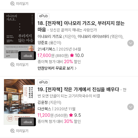
미리읽기
ePub
18. [전자책] 이나모리 가즈오, 부러지지 않는
마음
- 당신은 끝까지 해내는 사람인가
이나모리 가즈오
(지은이),
이나모리 라이브러리
(엮은이),
양준호
(옮긴이)
21세기북스
|
2025년 04월
17,600
10.0
원 (880원)
20%
종이책 정가 대비
할인
미리읽기
만권당에서 무료로 보기
ePub
19. [전자책] 작은 가게에서 진심을 배우다
- 한
번 오면 단골이 되는 고기리막국수의 비결
김윤정
(지은이)
다산북스
|
2020년 11월
11,200
9.5
원 (560원)
30%
종이책 정가 대비
할인
미리읽기