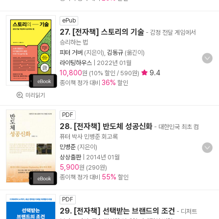
ePub
27. [전자책] 스토리의 기술
- 감정 전달 게임에서
승리하는 법
피터 거버
(지은이),
김동규
(옮긴이)
라이팅하우스
|
2022년 01월
10,800
9.4
원 (10% 할인 / 590원)
36%
종이책 정가 대비
할인
미리읽기
PDF
28. [전자책] 반도체 성공신화
- 대한민국 최초 컴
퓨터 박사 민병준 회고록
민병준
(지은이)
상상출판
|
2014년 01월
5,900
원 (290원)
55%
종이책 정가 대비
할인
PDF
29. [전자책] 선택받는 브랜드의 조건
- 디저트