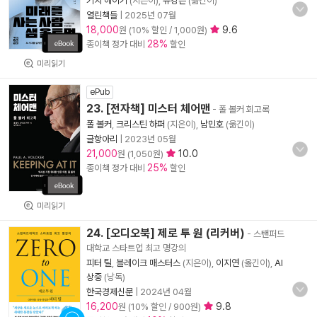
키치 헤이기
(지은이),
유강은
(옮긴이)
열린책들
|
2025년 07월
18,000
9.6
원 (10% 할인 / 1,000원)
28%
종이책 정가 대비
할인
미리읽기
ePub
23. [전자책] 미스터 체어맨
- 폴 볼커 회고록
폴 볼커
,
크리스틴 하퍼
(지은이),
남민호
(옮긴이)
글항아리
|
2023년 05월
21,000
10.0
원 (1,050원)
25%
종이책 정가 대비
할인
미리읽기
24. [오디오북] 제로 투 원 (리커버)
- 스탠퍼드
대학교 스타트업 최고 명강의
피터 틸
,
블레이크 매스터스
(지은이),
이지연
(옮긴이),
AI
상중
(낭독)
한국경제신문
|
2024년 04월
16,200
9.8
원 (10% 할인 / 900원)