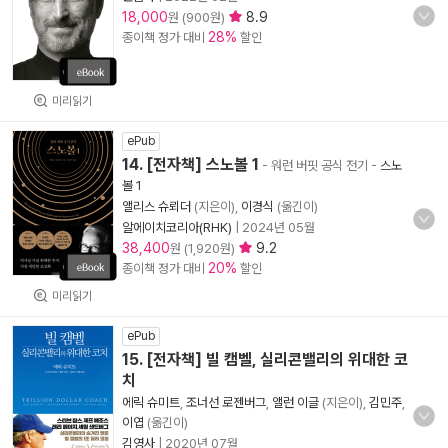
18,000
8.9
원 (900원)
28%
종이책 정가 대비
할인
미리읽기
ePub
14. [전자책] 스노볼 1
- 워런 버핏 공식 전기
-
스노
볼 1
앨리스 슈뢰더
(지은이),
이경식
(옮긴이)
알에이치코리아(RHK)
|
2024년 05월
38,400
9.2
원 (1,920원)
20%
종이책 정가 대비
할인
미리읽기
ePub
15. [전자책] 빌 캠벨, 실리콘밸리의 위대한 코
치
에릭 슈미트
,
조너선 로젠버그
,
앨런 이글
(지은이),
김민주
,
이엽
(옮긴이)
김영사
|
2020년 07월