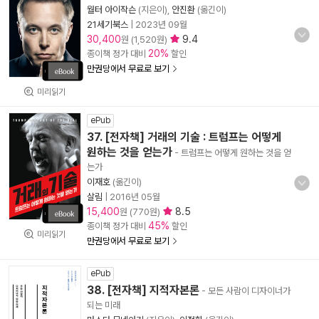
월터 아이작슨
(지은이),
안진환
(옮긴이)
21세기북스
|
2023년 09월
30,400
9.4
원 (1,520원)
20%
종이책 정가 대비
할인
만권당에서 무료로 보기
미리읽기
ePub
37. [전자책] 거래의 기술 : 트럼프는 어떻게
원하는 것을 얻는가
- 트럼프는 어떻게 원하는 것을 얻
는가
이재호
(옮긴이)
살림
|
2016년 05월
15,400
8.5
원 (770원)
45%
종이책 정가 대비
할인
미리읽기
만권당에서 무료로 보기
ePub
38. [전자책] 지적자본론
- 모든 사람이 디자이너가
되는 미래