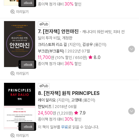
30%
종이책 정가 대비
할인
미리읽기
ePub
7. [전자책] 안전마진
- 캐나다의 워런 버핏, 피터 컨
딜의 투자 비밀, 개정판
크리스토퍼 리소 길
(지은이),
김상우
(옮긴이)
부크온(부크홀릭)
|
2022년 07월
11,700
8.0
원 (10% 할인 / 650원)
36%
종이책 정가 대비
할인
미리읽기
ePub
8. [전자책] 원칙 PRINCIPLES
레이 달리오
(지은이),
고영태
(옮긴이)
한빛비즈
|
2018년 06월
24,500
7.9
원 (1,220원)
30%
종이책 정가 대비
할인
이 책의 일부를
무료
로 읽을 수 있습니다.
미리읽기