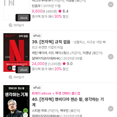
마스다 무네아키
(지은이),
이정환
(옮긴이)
민음사
|
2015년 11월
9,600
8.4
원 (480원)
30%
종이책 정가 대비
할인
미리읽기
ePub
39. [전자책] 규칙 없음
- 넷플릭스, 지구상 가장 빠
르고 유연한 기업의 비밀
에린 메이어
,
리드 헤이스팅스
(지은이),
이경남
(옮긴이)
알에이치코리아(RHK)
|
2020년 09월
24,000
9.0
원 (1,200원)
20%
종이책 정가 대비
할인
미리읽기
ePub
화제의 eBook + 투명 컨페티 콜드컵
40. [전자책] 엔비디아 젠슨 황, 생각하는 기
계
스티븐 위트
(지은이),
백우진
(옮긴이)
알에이치코리아(RHK)
|
2025년 05월