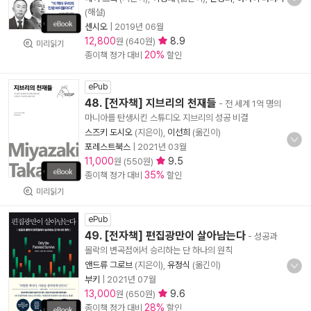
(해설)
센시오
|
2019년 06월
12,800
8.9
원 (640원)
미리읽기
20%
종이책 정가 대비
할인
ePub
48. [전자책] 지브리의 천재들
- 전 세계 1억 명의
마니아를 탄생시킨 스튜디오 지브리의 성공 비결
스즈키 도시오
(지은이),
이선희
(옮긴이)
포레스트북스
|
2021년 03월
11,000
9.5
원 (550원)
35%
종이책 정가 대비
할인
미리읽기
ePub
49. [전자책] 편집광만이 살아남는다
- 성공과
몰락의 변곡점에서 승리하는 단 하나의 원칙
앤드류 그로브
(지은이),
유정식
(옮긴이)
부키
|
2021년 07월
13,000
9.6
원 (650원)
28%
종이책 정가 대비
할인