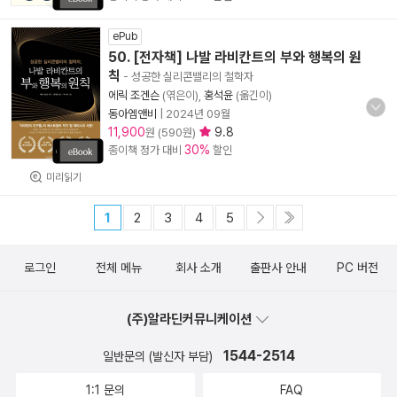
ePub
50. [전자책] 나발 라비칸트의 부와 행복의 원
칙
- 성공한 실리콘밸리의 철학자
에릭 조겐슨
(엮은이),
홍석윤
(옮긴이)
동아엠앤비
|
2024년 09월
11,900
9.8
원 (590원)
30%
종이책 정가 대비
할인
미리읽기
1
2
3
4
5
로그인
전체 메뉴
회사 소개
출판사 안내
PC 버전
(주)알라딘커뮤니케이션
1544-2514
일반문의 (발신자 부담)
1:1 문의
FAQ