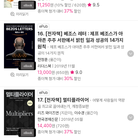
11,250
9.5
원 (10% 할인 / 620원)
37%
종이책 정가 대비
할인
미리읽기
ePub
16. [전자책] 베조스 레터 : 제프 베조스가 아
마존 주주 서한에서 밝힌 일과 성공의 14가지
원칙
- 제프 베조스가 아마존 주주 서한에서 밝힌 일과 성
공의 14가지 원칙
한정훈
(옮긴이)
리더스북
|
2019년 11월
13,000
9.0
원 (650원)
미리읽기
30%
종이책 정가 대비
할인
ePub
17. [전자책] 멀티플라이어
- 어떻게 사람들의 역량
을 최고로 끌어내는가, 개정증보판
리즈 와이즈먼
(지은이),
이수경
(옮긴이)
한국경제신문
|
2019년 05월
14,400
원 (720원)
37%
종이책 정가 대비
할인