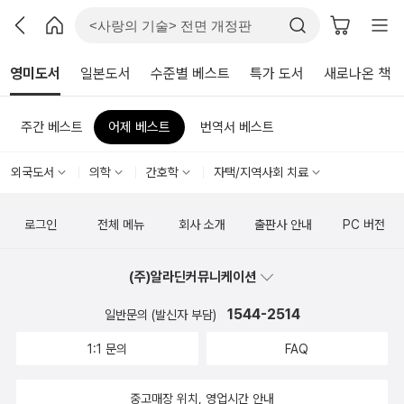
영미도서
일본도서
수준별 베스트
특가 도서
새로나온 책
주간 베스트
어제 베스트
번역서 베스트
외국도서
의학
간호학
자택/지역사회 치료
로그인
전체 메뉴
회사 소개
출판사 안내
PC 버전
(주)알라딘커뮤니케이션
1544-2514
일반문의 (발신자 부담)
1:1 문의
FAQ
중고매장 위치, 영업시간 안내