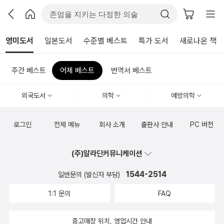
영미도서
일본도서
수준별 베스트
특가 도서
새로나온 책
주간 베스트
어제 베스트
번역서 베스트
외국도서
의학
예방의학
로그인
전체 메뉴
회사 소개
출판사 안내
PC 버전
(주)알라딘커뮤니케이션
1544-2514
일반문의 (발신자 부담)
1:1 문의
FAQ
중고매장 위치, 영업시간 안내