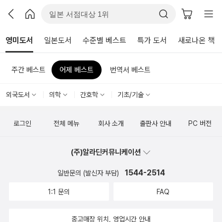
영미도서
일본도서
수준별 베스트
특가 도서
새로나온 책
주간 베스트
어제 베스트
번역서 베스트
외국도서
의학
간호학
기초/기술
로그인
전체 메뉴
회사 소개
출판사 안내
PC 버전
(주)알라딘커뮤니케이션
1544-2514
일반문의 (발신자 부담)
1:1 문의
FAQ
중고매장 위치, 영업시간 안내