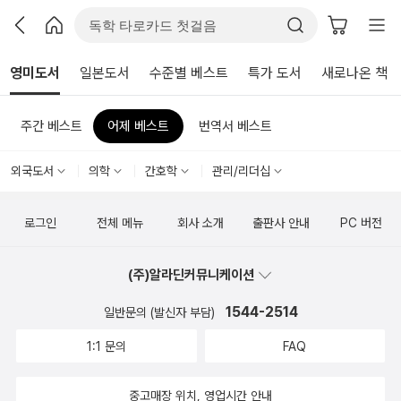
영미도서
일본도서
수준별 베스트
특가 도서
새로나온 책
주간 베스트
어제 베스트
번역서 베스트
외국도서
의학
간호학
관리/리더십
로그인
전체 메뉴
회사 소개
출판사 안내
PC 버전
(주)알라딘커뮤니케이션
1544-2514
일반문의 (발신자 부담)
1:1 문의
FAQ
중고매장 위치, 영업시간 안내