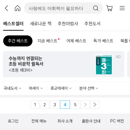
베스트셀러
새로나온 책
추천마법사
추천도서
주간 베스트
지금 베스트
어제 베스트
특가 베스트
북플
AD
수능까지 연결되는
초등 비문학 필독서
<초등 매3비>
국내도서
에세이
종교에세이
분야 선택
1
2
3
4
5
로그인
전체 메뉴
회사 소개
출판사 안내
PC 버전