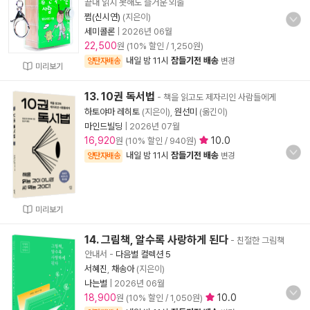
끝내 읽지 못해도 즐거운 외출
쩜(신시연)
(지은이)
세미콜론
|
2026년 06월
22,500
원 (10% 할인 / 1,250원)
내일 밤 11시
잠들기전 배송
양탄자배송
변경
미리보기
13. 10권 독서법
- 책을 읽고도 제자리인 사람들에게
하토야마 레히토
(지은이),
원선미
(옮긴이)
마인드빌딩
|
2026년 07월
16,920
10.0
원 (10% 할인 / 940원)
내일 밤 11시
잠들기전 배송
양탄자배송
변경
미리보기
14. 그림책, 알수록 사랑하게 된다
- 친절한 그림책
안내서
-
다음별 컬렉션 5
서혜진
,
채송아
(지은이)
나는별
|
2026년 06월
18,900
10.0
원 (10% 할인 / 1,050원)