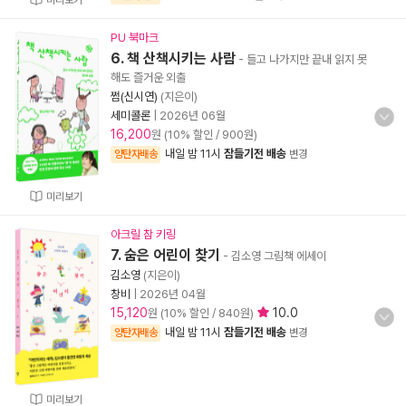
미리보기
PU 북마크
6. 책 산책시키는 사람
- 들고 나가지만 끝내 읽지 못
해도 즐거운 외출
쩜(신시연)
(지은이)
세미콜론
|
2026년 06월
16,200
원 (10% 할인 / 900원)
내일 밤 11시
잠들기전 배송
양탄자배송
변경
미리보기
아크릴 참 키링
7. 숨은 어린이 찾기
- 김소영 그림책 에세이
김소영
(지은이)
창비
|
2026년 04월
15,120
10.0
원 (10% 할인 / 840원)
내일 밤 11시
잠들기전 배송
양탄자배송
변경
미리보기