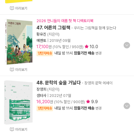
미리보기
2026 언니들의 여름 첫 책 디렉토리북
47. 어른의 그림책
- 우리는 그림책을 함께 읽는다
황유진
(지은이)
메멘토
|
2019년 09월
17,100
10.0
원 (10% 할인 / 950원)
내일 밤 11시
잠들기전 배송
양탄자배송
변경
미리보기
48. 문학의 숲을 거닐다
- 장영희 문학 에세이
장영희
(지은이)
샘터사
|
2022년 07월
16,200
9.9
원 (10% 할인 / 900원)
내일 밤 11시
잠들기전 배송
양탄자배송
변경
미리보기