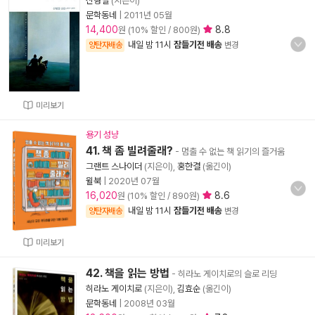
신형철
(지은이)
문학동네
|
2011년 05월
14,400
8.8
원 (10% 할인 / 800원)
내일 밤 11시
잠들기전 배송
양탄자배송
변경
미리보기
용기 성냥
41. 책 좀 빌려줄래?
- 멈출 수 없는 책 읽기의 즐거움
그랜트 스나이더
(지은이),
홍한결
(옮긴이)
윌북
|
2020년 07월
16,020
8.6
원 (10% 할인 / 890원)
내일 밤 11시
잠들기전 배송
양탄자배송
변경
미리보기
42. 책을 읽는 방법
- 히라노 게이치로의 슬로 리딩
히라노 게이치로
(지은이),
김효순
(옮긴이)
문학동네
|
2008년 03월