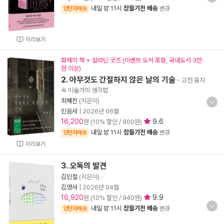
내일 밤 11시
잠들기전 배송
양탄자배송
변경
미리보기
화제의 책 + 알라딘 굿즈 (이벤트 도서 포함, 국내도서 3만
원 이상)
2. 아무것도 간절하지 않은 날의 기술
- 고전 표지
속 미술가의 생각법
최혜진
(지은이)
민음사
|
2026년 06월
16,200
9.6
원 (10% 할인 / 900원)
내일 밤 11시
잠들기전 배송
양탄자배송
변경
미리보기
3. 오독의 발견
김민철
(지은이)
김영사
|
2026년 04월
16,920
9.9
원 (10% 할인 / 940원)
내일 밤 11시
잠들기전 배송
양탄자배송
변경