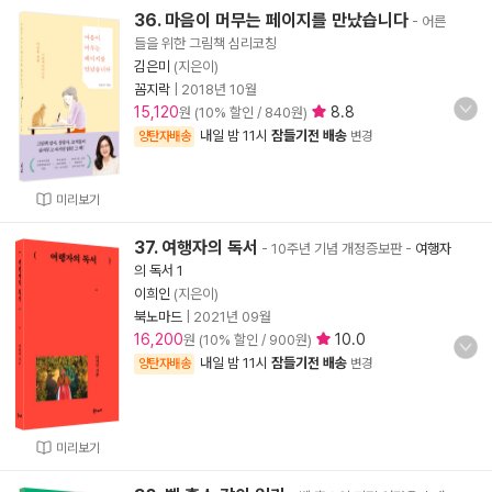
36. 마음이 머무는 페이지를 만났습니다
- 어른
들을 위한 그림책 심리코칭
김은미
(지은이)
꼼지락
|
2018년 10월
15,120
8.8
원 (10% 할인 / 840원)
내일 밤 11시
잠들기전 배송
양탄자배송
변경
미리보기
37. 여행자의 독서
- 10주년 기념 개정증보판
-
여행자
의 독서 1
이희인
(지은이)
북노마드
|
2021년 09월
16,200
10.0
원 (10% 할인 / 900원)
내일 밤 11시
잠들기전 배송
양탄자배송
변경
미리보기