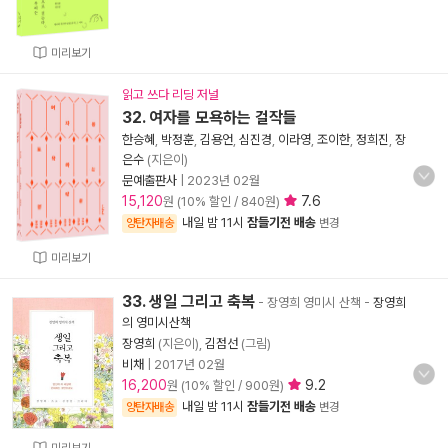
미리보기
읽고 쓰다 리딩 저널
32. 여자를 모욕하는 걸작들
한승혜
,
박정훈
,
김용언
,
심진경
,
이라영
,
조이한
,
정희진
,
장
은수
(지은이)
문예출판사
|
2023년 02월
15,120
7.6
원 (10% 할인 / 840원)
내일 밤 11시
잠들기전 배송
양탄자배송
변경
미리보기
33. 생일 그리고 축복
- 장영희 영미시 산책
-
장영희
의 영미시산책
장영희
(지은이),
김점선
(그림)
비채
|
2017년 02월
16,200
9.2
원 (10% 할인 / 900원)
내일 밤 11시
잠들기전 배송
양탄자배송
변경