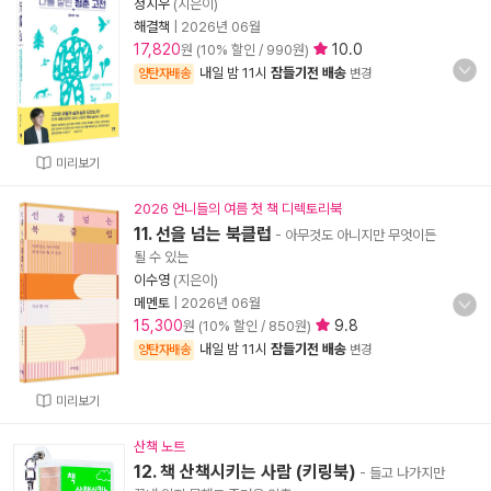
정지우
(지은이)
해결책
|
2026년 06월
17,820
10.0
원 (10% 할인 / 990원)
내일 밤 11시
잠들기전 배송
양탄자배송
변경
미리보기
2026 언니들의 여름 첫 책 디렉토리북
11. 선을 넘는 북클럽
- 아무것도 아니지만 무엇이든
될 수 있는
이수영
(지은이)
메멘토
|
2026년 06월
15,300
9.8
원 (10% 할인 / 850원)
내일 밤 11시
잠들기전 배송
양탄자배송
변경
미리보기
산책 노트
12. 책 산책시키는 사람 (키링북)
- 들고 나가지만