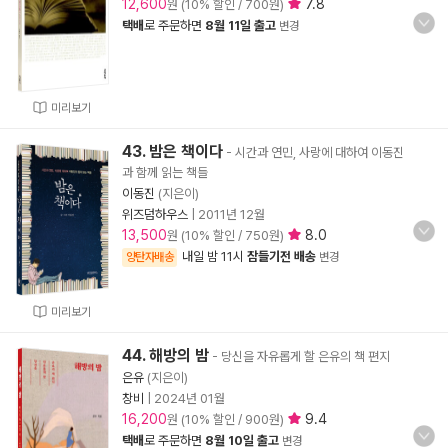
12,600
7.8
원 (10% 할인 / 700원)
택배
로 주문하면
8월 11일 출고
변경
미리보기
43. 밤은 책이다
- 시간과 연민, 사랑에 대하여 이동진
과 함께 읽는 책들
이동진
(지은이)
위즈덤하우스
|
2011년 12월
13,500
8.0
원 (10% 할인 / 750원)
내일 밤 11시
잠들기전 배송
양탄자배송
변경
미리보기
44. 해방의 밤
- 당신을 자유롭게 할 은유의 책 편지
은유
(지은이)
창비
|
2024년 01월
16,200
9.4
원 (10% 할인 / 900원)
택배
로 주문하면
8월 10일 출고
변경