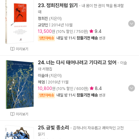
23. 정희진처럼 읽기
- 내 몸이 한 권의 책을 통과할
때
정희진
(지은이)
교양인
|
2014년 10월
13,500
9.4
원 (10% 할인 / 750원)
내일 밤 11시
잠들기전 배송
양탄자배송
변경
미리보기
24. 너는 다시 태어나려고 기다리고 있어
- 이슬
아 서평집
이슬아
(지은이)
헤엄
|
2019년 11월
10,800
8.4
원 (10% 할인 / 600원)
내일 밤 11시
잠들기전 배송
양탄자배송
변경
미리보기
25. 금빛 종소리
- 김하나의 자유롭고 쾌락적인 고전
읽기