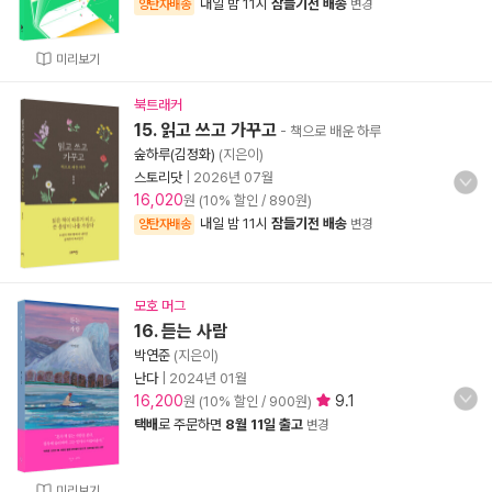
내일 밤 11시
잠들기전 배송
양탄자배송
변경
미리보기
북트래커
15. 읽고 쓰고 가꾸고
- 책으로 배운 하루
숲하루(김정화)
(지은이)
스토리닷
|
2026년 07월
16,020
원 (10% 할인 / 890원)
내일 밤 11시
잠들기전 배송
양탄자배송
변경
모호 머그
16. 듣는 사람
박연준
(지은이)
난다
|
2024년 01월
16,200
9.1
원 (10% 할인 / 900원)
택배
로 주문하면
8월 11일 출고
변경
미리보기