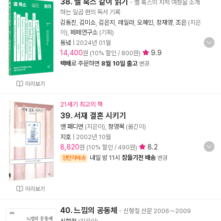
38. 벨 훅스 같이 읽기
- 벨 훅스의 지적 여정을 소개
하는 일곱 편의 독서 기록
김동진
,
김미소
,
김은지
,
레일라
,
오혜민
,
장재영
,
조은
(지은
이),
페페연구소
(기획)
동녘
|
2024년 01월
14,400
9.9
원 (10% 할인 / 800원)
택배
로 주문하면
8월 10일 출고
변경
미리보기
21세기 최고의 책
39. 서재 결혼 시키기
앤 패디먼
(지은이),
정영목
(옮긴이)
지호
|
2002년 10월
8,820
8.2
원 (10% 할인 / 490원)
내일 밤 11시
잠들기전 배송
양탄자배송
변경
미리보기
40. 느낌의 공동체
- 신형철 산문 2006～2009