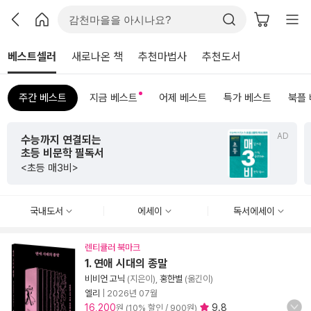
베스트셀러
새로나온 책
추천마법사
추천도서
주간 베스트
지금 베스트
어제 베스트
특가 베스트
북플
AD
수능까지 연결되는
초등 비문학 필독서
<초등 매3비>
국내도서
에세이
독서에세이
렌티큘러 북마크
1. 연애 시대의 종말
비비언 고닉
(지은이),
홍한별
(옮긴이)
엘리
|
2026년 07월
16,200
9.8
원 (10% 할인 / 900원)