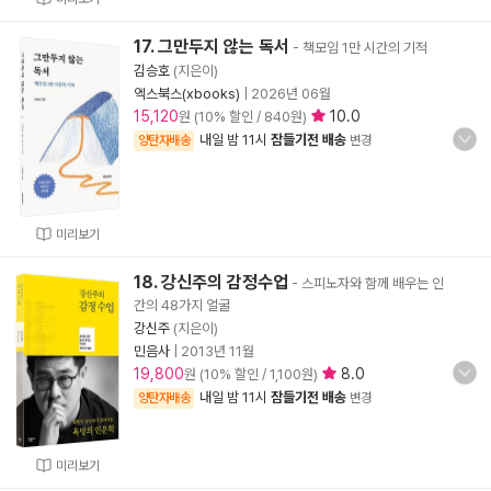
17. 그만두지 않는 독서
- 책모임 1만 시간의 기적
김승호
(지은이)
엑스북스(xbooks)
|
2026년 06월
15,120
10.0
원 (10% 할인 / 840원)
내일 밤 11시
잠들기전 배송
양탄자배송
변경
미리보기
18. 강신주의 감정수업
- 스피노자와 함께 배우는 인
간의 48가지 얼굴
강신주
(지은이)
민음사
|
2013년 11월
19,800
8.0
원 (10% 할인 / 1,100원)
내일 밤 11시
잠들기전 배송
양탄자배송
변경
미리보기