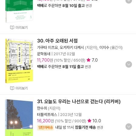
택배
로 주문하면
8월 10일 출고
변경
미리보기
30. 아주 오래된 서점
가쿠타 미츠요
,
오카자키 다케시
(지은이),
이지수
(옮긴이)
문학동네
|
2017년 02월
11,700
7.0
원 (10% 할인 / 650원)
택배
로 주문하면
8월 11일 출고
변경
미리보기
31. 오늘도 우리는 나선으로 걷는다 (리커버)
한수희
(지은이)
터틀넥프레스
|
2023년 12월
16,200
10.0
원 (10% 할인 / 900원)
내일 밤 11시
잠들기전 배송
양탄자배송
변경