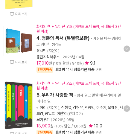
미리보기
화제의 책 + 알라딘 굿즈 (이벤트 도서 포함, 국내도서 3만
원 이상)
4. 청춘의 독서 (특별증보판)
- 세상을 바꾼 위험하
고 위대한 생각들
유시민
(지은이)
웅진지식하우스
|
2025년 04월
미리보기
17,010
9.1
원 (10% 할인 / 940원)
내일 밤 11시
잠들기전 배송
양탄자배송
변경
화제의 책 + 알라딘 굿즈 (이벤트 도서 포함, 국내도서 3만
원 이상)
5. 우리가 사랑한 책
- 함께 읽고 말할 때 우리에게 일
어나는 일
김혜리
(지은이),
신형철
,
김현우
,
박정민
,
이수지
,
오혜진
,
서
보경
,
장일호
,
이원영
(인터뷰이)
부기우기
|
2026년 05월
18,900
10.0
원 (10% 할인 / 1,050원)
내일 밤 11시
잠들기전 배송
양탄자배송
변경