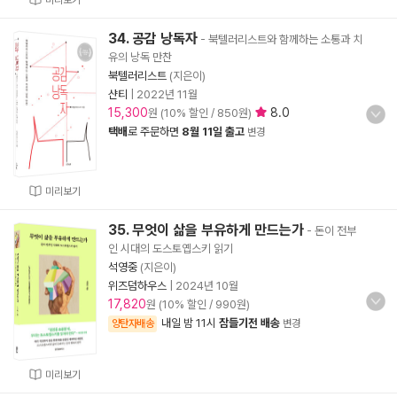
미리보기
34. 공감 낭독자
- 북텔러리스트와 함께하는 소통과 치
유의 낭독 만찬
북텔러리스트
(지은이)
샨티
|
2022년 11월
15,300
8.0
원 (10% 할인 / 850원)
택배
로 주문하면
8월 11일 출고
변경
미리보기
35. 무엇이 삶을 부유하게 만드는가
- 돈이 전부
인 시대의 도스토옙스키 읽기
석영중
(지은이)
위즈덤하우스
|
2024년 10월
17,820
원 (10% 할인 / 990원)
내일 밤 11시
잠들기전 배송
양탄자배송
변경
미리보기