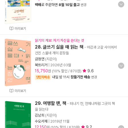
택배
로 주문하면
8월 10일 출고
변경
미리보기
읽기의 계보: 자기 자신을 쓴다는 것
28. 글쓰기 싫을 때 읽는 책
- 마감과 고갈 사이에서
건진 스물네 개의 문장들
금정연
(지은이)
북트리거
|
2026년 03월
15,750
9.6
원 (10% 할인 / 870원)
내일 밤 11시
잠들기전 배송
양탄자배송
변경
미리보기
29. 여행할 땐, 책
- 떠나기 전, 언제나처럼 그곳의 책
을 읽는다
김남희
(지은이)
수오서재
|
2019년 11월
12,150
9.2
원 (10% 할인 / 670원)