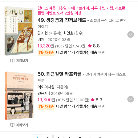
웰니스 여름 리추얼 + 에그 트레이. 사우나 빗 키링. 레트로
물병(이벤트 도서 2만원 이상)
49. 생강빵과 진저브레드
- 소설과 음식 그리고 번역
이야기
김지현
(지은이),
최연호
(감수)
비채
|
2020년 03월
13,320
8.8
원 (10% 할인 / 740원)
내일 밤 11시
잠들기전 배송
양탄자배송
변경
미리보기
50. 퇴근길엔 카프카를
- 일상이 여행이 되는 패스포
트툰
의외의사실
(지은이)
민음사
|
2018년 08월
19,800
8.3
원 (10% 할인 / 1,100원)
내일 밤 11시
잠들기전 배송
양탄자배송
변경
미리보기