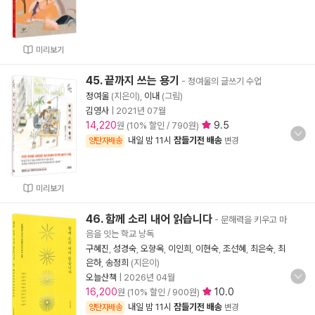
미리보기
45. 끝까지 쓰는 용기
- 정여울의 글쓰기 수업
정여울
(지은이),
이내
(그림)
김영사
|
2021년 07월
14,220
9.5
원 (10% 할인 / 790원)
내일 밤 11시
잠들기전 배송
양탄자배송
변경
미리보기
46. 함께 소리 내어 읽습니다
- 문해력을 키우고 마
음을 잇는 학교 낭독
구혜진
,
성경숙
,
오향옥
,
이인희
,
이현숙
,
조선혜
,
최은숙
,
최
은하
,
송정희
(지은이)
오늘산책
|
2026년 04월
16,200
10.0
원 (10% 할인 / 900원)
내일 밤 11시
잠들기전 배송
양탄자배송
변경