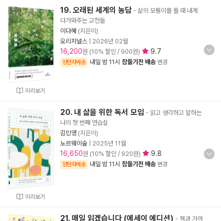
19. 오래된 세계의 농담
- 삶의 모퉁이를 돌 때 내게
다가와주는 고전들
이다혜
(지은이)
오리지널스
|
2026년 02월
16,200
9.7
원 (10% 할인 / 900원)
내일 밤 11시
잠들기전 배송
양탄자배송
변경
미리보기
20. 내 삶을 위한 독서 모임
- 읽고 생각하고 말하는
나의 첫 번째 연습실
김민영
(지은이)
노르웨이숲
|
2025년 11월
16,650
9.8
원 (10% 할인 / 920원)
내일 밤 11시
잠들기전 배송
양탄자배송
변경
미리보기
21. 매일 읽겠습니다 (에세이 에디션)
- 책과 가까