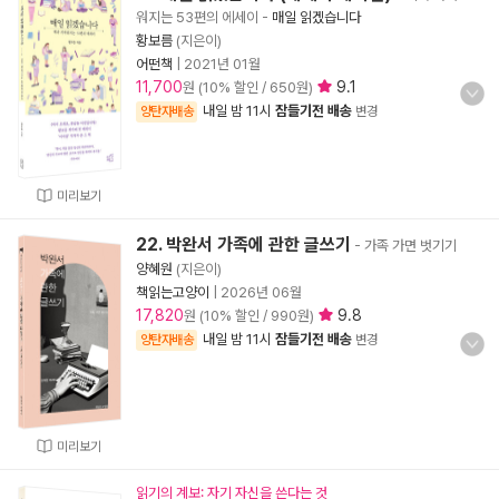
워지는 53편의 에세이
-
매일 읽겠습니다
황보름
(지은이)
어떤책
|
2021년 01월
11,700
9.1
원 (10% 할인 / 650원)
내일 밤 11시
잠들기전 배송
양탄자배송
변경
미리보기
22. 박완서 가족에 관한 글쓰기
- 가족 가면 벗기기
양혜원
(지은이)
책읽는고양이
|
2026년 06월
17,820
9.8
원 (10% 할인 / 990원)
내일 밤 11시
잠들기전 배송
양탄자배송
변경
미리보기
읽기의 계보: 자기 자신을 쓴다는 것