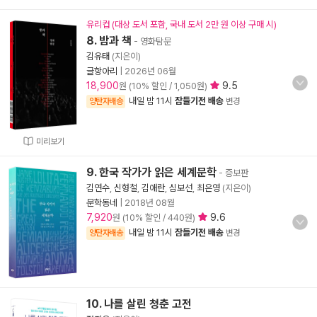
유리컵 (대상 도서 포함, 국내 도서 2만 원 이상 구매 시)
8. 밤과 책
- 영화탐문
김유태
(지은이)
글항아리
|
2026년 06월
18,900
9.5
원 (10% 할인 / 1,050원)
내일 밤 11시
잠들기전 배송
양탄자배송
변경
미리보기
9. 한국 작가가 읽은 세계문학
- 증보판
김연수
,
신형철
,
김애란
,
심보선
,
최은영
(지은이)
문학동네
|
2018년 08월
7,920
9.6
원 (10% 할인 / 440원)
내일 밤 11시
잠들기전 배송
양탄자배송
변경
10. 나를 살린 청춘 고전