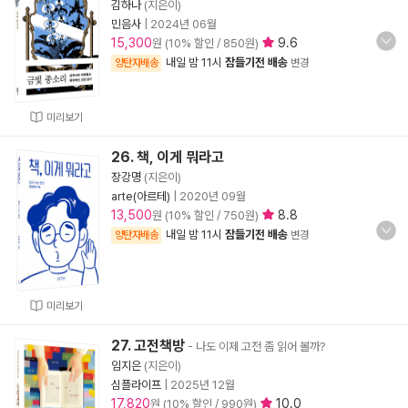
김하나
(지은이)
민음사
|
2024년 06월
15,300
9.6
원 (10% 할인 / 850원)
내일 밤 11시
잠들기전 배송
양탄자배송
변경
미리보기
26. 책, 이게 뭐라고
장강명
(지은이)
arte(아르테)
|
2020년 09월
13,500
8.8
원 (10% 할인 / 750원)
내일 밤 11시
잠들기전 배송
양탄자배송
변경
미리보기
27. 고전책방
- 나도 이제 고전 좀 읽어 볼까?
임지은
(지은이)
심플라이프
|
2025년 12월
17,820
10.0
원 (10% 할인 / 990원)