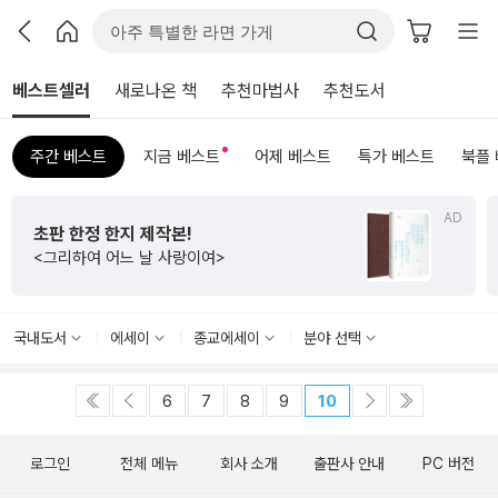
베스트셀러
새로나온 책
추천마법사
추천도서
주간 베스트
지금 베스트
어제 베스트
특가 베스트
북플
AD
초판 한정 한지 제작본!
<그리하여 어느 날 사랑이여>
국내도서
에세이
종교에세이
분야 선택
6
7
8
9
10
로그인
전체 메뉴
회사 소개
출판사 안내
PC 버전