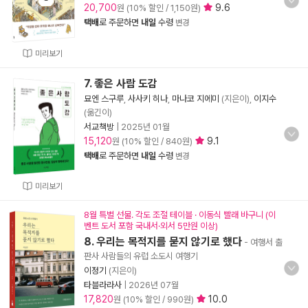
20,700
9.6
원 (10% 할인 / 1,150원)
택배
로 주문하면
내일
수령
변경
미리보기
7. 좋은 사람 도감
묘엔 스구루
,
사사키 히나
,
마나코 지에미
(지은이),
이지수
(옮긴이)
서교책방
|
2025년 01월
15,120
9.1
원 (10% 할인 / 840원)
택배
로 주문하면
내일
수령
변경
미리보기
8월 특별 선물. 각도 조절 테이블 · 이동식 빨래 바구니 (이
벤트 도서 포함 국내서·외서 5만원 이상)
8. 우리는 목적지를 묻지 않기로 했다
- 여행서 출
판사 사람들의 유럽 소도시 여행기
이정기
(지은이)
타블라라사
|
2026년 07월
17,820
10.0
원 (10% 할인 / 990원)