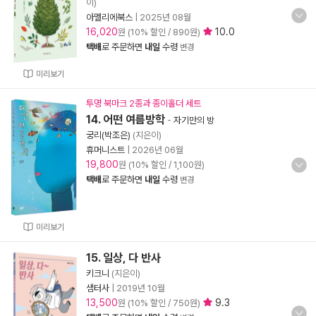
이)
아멜리에북스
|
2025년 08월
16,020
10.0
원 (10% 할인 / 890원)
택배
로 주문하면
내일
수령
변경
미리보기
투명 북마크 2종과 종이홀더 세트
14. 어떤 여름방학
-
자기만의 방
궁리(박조은)
(지은이)
휴머니스트
|
2026년 06월
19,800
원 (10% 할인 / 1,100원)
택배
로 주문하면
내일
수령
변경
미리보기
15. 일상, 다 반사
키크니
(지은이)
샘터사
|
2019년 10월
13,500
9.3
원 (10% 할인 / 750원)