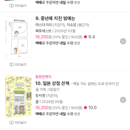
택배
로 주문하면
내일
수령
변경
미리보기
9. 중년에 지친 밤에는
마스다 미리
(지은이),
이소담
(옮긴이)
북포레스트
|
2026년 03월
16,200
9.4
원 (10% 할인 / 900원)
택배
로 주문하면
내일
수령
변경
미리보기
말랑핀뱃지
10. 일본 상점 산책
- 매일 가도 설레는 도쿄·간사이 단
골 가게 그림일기
장서영
(지은이)
클
|
2026년 05월
16,200
10.0
원 (10% 할인 / 900원)
택배
로 주문하면
내일
수령
변경
미리보기