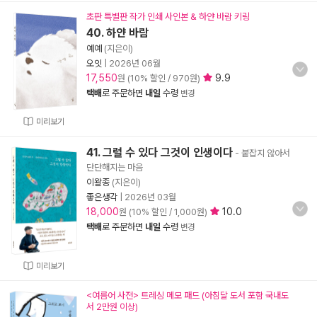
초판 특별판 작가 인쇄 사인본 & 하얀 바람 키링
40. 하얀 바람
예예
(지은이)
오잇
|
2026년 06월
17,550
9.9
원 (10% 할인 / 970원)
택배
로 주문하면
내일
수령
변경
미리보기
41. 그럴 수 있다 그것이 인생이다
- 붙잡지 않아서
단단해지는 마음
이왈종
(지은이)
좋은생각
|
2026년 03월
18,000
10.0
원 (10% 할인 / 1,000원)
택배
로 주문하면
내일
수령
변경
미리보기
<여름어 사전> 트레싱 메모 패드 (아침달 도서 포함 국내도
서 2만원 이상)