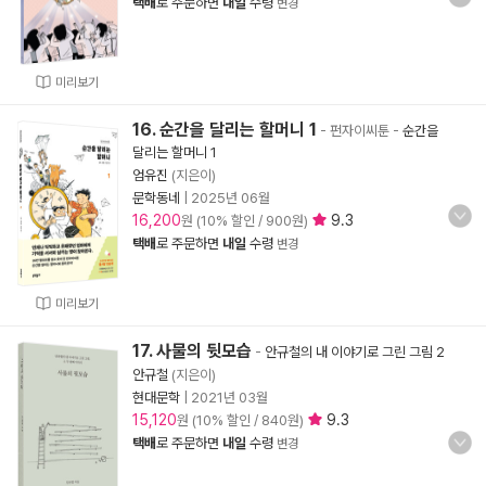
택배
로 주문하면
내일
수령
변경
미리보기
16. 순간을 달리는 할머니 1
- 펀자이씨툰
-
순간을
달리는 할머니 1
엄유진
(지은이)
문학동네
|
2025년 06월
16,200
9.3
원 (10% 할인 / 900원)
택배
로 주문하면
내일
수령
변경
미리보기
17. 사물의 뒷모습
-
안규철의 내 이야기로 그린 그림 2
안규철
(지은이)
현대문학
|
2021년 03월
15,120
9.3
원 (10% 할인 / 840원)
택배
로 주문하면
내일
수령
변경