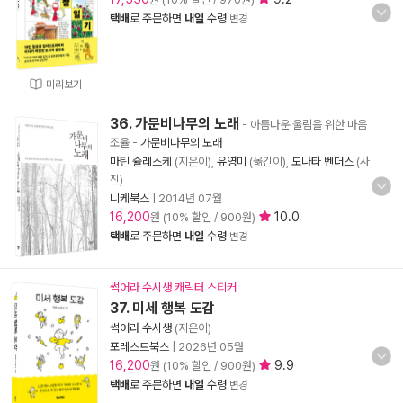
택배
로 주문하면
내일
수령
변경
미리보기
36. 가문비나무의 노래
- 아름다운 울림을 위한 마음
조율
-
가문비나무의 노래
마틴 슐레스케
(지은이),
유영미
(옮긴이),
도나타 벤더스
(사
진)
니케북스
|
2014년 07월
16,200
10.0
원 (10% 할인 / 900원)
택배
로 주문하면
내일
수령
변경
썩어라 수시생 캐릭터 스티커
37. 미세 행복 도감
썩어라 수시생
(지은이)
포레스트북스
|
2026년 05월
16,200
9.9
원 (10% 할인 / 900원)
택배
로 주문하면
내일
수령
변경