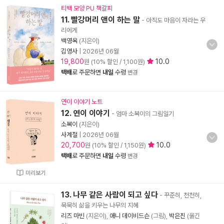
티백 모양 PU 책갈피
11. 빨강머리 앤이 하는 말
- 아직도 마음이 자라는 우
리에게
백영옥
(지은이)
김영사
|
2026년 06월
19,800
10.0
원 (10% 할인 / 1,100원)
택배
로 주문하면
내일
수령
변경
연이 이야기 노트
12. 연이 이야기
- 엄마 소복이의 그림일기
소복이
(지은이)
사계절
|
2026년 06월
20,700
10.0
원 (10% 할인 / 1,150원)
택배
로 주문하면
내일
수령
변경
미리보기
13. 나무 같은 사람이 되고 싶다
- 꾸준히, 천천히,
묵묵히 삶을 키우는 나무의 지혜
리즈 마빈
(지은이),
애니 데이비드슨
(그림),
박은진
(옮긴