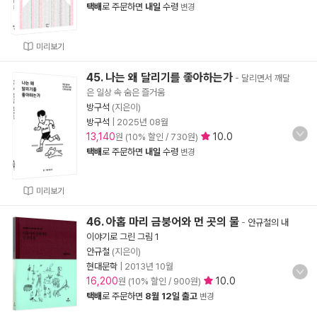
택배
로 주문하면
내일
수령
변경
미리보기
45. 나는 왜 달리기를 좋아하는가
- 달리면서 깨달
은 일상 속 숨은 즐거움
방구석
(지은이)
방구석
|
2025년 08월
13,140
10.0
원 (10% 할인 / 730원)
택배
로 주문하면
내일
수령
변경
미리보기
46. 아홉 마리 금붕어와 먼 곳의 물
-
안규철의 내
이야기로 그린 그림 1
안규철
(지은이)
현대문학
|
2013년 10월
16,200
10.0
원 (10% 할인 / 900원)
택배
로 주문하면
8월 12일 출고
변경