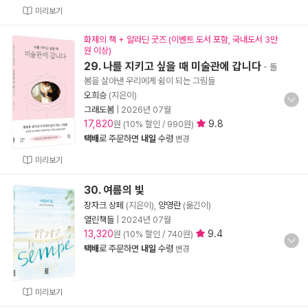
미리보기
화제의 책 + 알라딘 굿즈 (이벤트 도서 포함, 국내도서 3만
원 이상)
29. 나를 지키고 싶을 때 미술관에 갑니다
- 돌
봄을 살아낸 우리에게 쉼이 되는 그림들
오희승
(지은이)
그래도봄
|
2026년 07월
17,820
9.8
원 (10% 할인 / 990원)
택배
로 주문하면
내일
수령
변경
미리보기
30. 여름의 빛
장자크 상페
(지은이),
양영란
(옮긴이)
열린책들
|
2024년 07월
13,320
9.4
원 (10% 할인 / 740원)
택배
로 주문하면
내일
수령
변경
미리보기