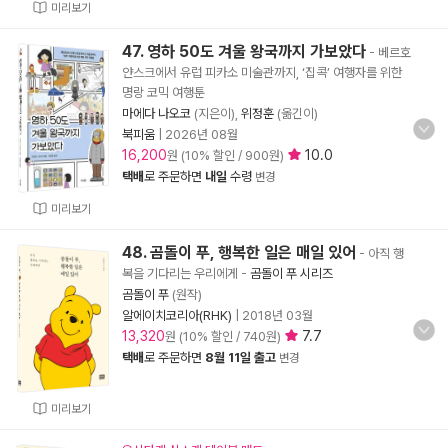
미리보기
47. 영하 50도 겨울 왕국까지 가보았다
- 베르호
얀스크에서 유럽 피카소 미술관까지, ‘집콕’ 여행자를 위한
명랑 코믹 여행툰
마에다 나오코
(지은이),
위정훈
(옮긴이)
북피움
|
2026년 08월
16,200
10.0
원 (10% 할인 / 900원)
택배
로 주문하면
내일
수령
변경
미리보기
48. 곰돌이 푸, 행복한 일은 매일 있어
- 아직 행
복을 기다리는 우리에게
-
곰돌이 푸 시리즈
곰돌이 푸
(원작)
알에이치코리아(RHK)
|
2018년 03월
13,320
7.7
원 (10% 할인 / 740원)
택배
로 주문하면
8월 11일 출고
변경
미리보기