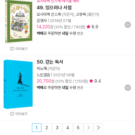
요시타케 신스케 테이블 매트
49. 있으려나 서점
요시타케 신스케
(지은이),
고향옥
(옮긴이)
김영사
|
2018년 07월
14,220
8.9
원 (10% 할인 / 790원)
택배
로 주문하면
내일
수령
변경
미리보기
50. 걷는 독서
박노해
(지은이)
느린걸음
|
2021년 06월
20,700
9.4
원 (10% 할인 / 1,150원)
택배
로 주문하면
내일
수령
변경
미리보기
1
2
3
4
5