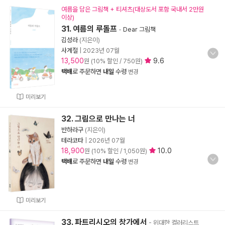
여름을 담은 그림책 + 티셔츠(대상도서 포함 국내서 2만원
이상)
31. 여름의 루돌프
-
Dear 그림책
김성라
(지은이)
사계절
|
2023년 07월
13,500
9.6
원 (10% 할인 / 750원)
택배
로 주문하면
내일
수령
변경
미리보기
32. 그림으로 만나는 너
반하라구
(지은이)
테라코타
|
2026년 07월
18,900
10.0
원 (10% 할인 / 1,050원)
택배
로 주문하면
내일
수령
변경
미리보기
33. 파트리시오의 창가에서
- 위대한 컬러리스트,