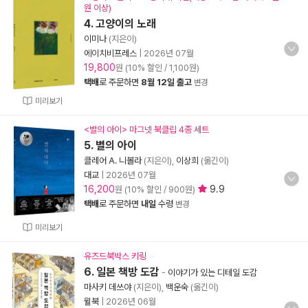
원 이상)
4. 고양이의 노래
이미나
(지은이)
에이치비프레스
|
2026년 07월
19,800
원 (10% 할인 / 1,100원)
택배
로 주문하면
8월 12일 출고
변경
미리보기
<별의 아이> 마그넷 북클립 4종 세트
5. 별의 아이
클레어 A. 니볼라
(지은이),
이상희
(옮긴이)
대교
|
2026년 07월
16,200
9.9
원 (10% 할인 / 900원)
택배
로 주문하면
내일
수령
변경
미리보기
유즈드북박스 키링
6. 일본 책방 도감
-
이야기가 있는 디테일 도감
마사키 데쓰야
(지은이),
백운숙
(옮긴이)
윌북
|
2026년 06월