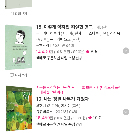
미리보기
18. 이렇게 작지만 확실한 행복
- 개정판
무라카미 하루키
(지은이),
안자이 미즈마루
(그림),
김진욱
(옮긴이),
무라카미 요코
(사진)
문학사상
|
2024년 06월
14,400
8.5
원 (10% 할인 / 800원)
택배
로 주문하면
내일
수령
변경
미리보기
지구를 생각하는 그림책 + 피너츠 보틀 가방(대상도서 포함
국내서 2만원 이상)
19. 나는 정말 나무가 되었다
오하나
(지은이),
홍시야
(그림)
쥬쥬베북스
|
2026년 04월
18,450
10.0
원 (10% 할인 / 1,020원)
택배
로 주문하면
내일
수령
변경