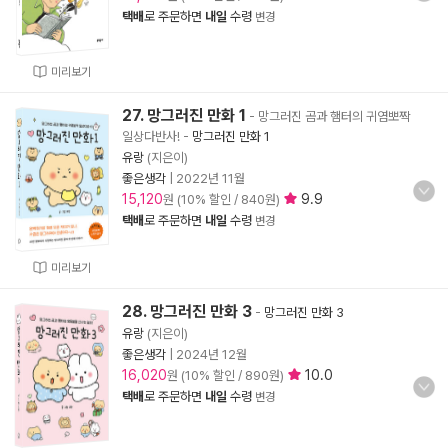
택배
로 주문하면
내일
수령
변경
미리보기
27. 망그러진 만화 1
- 망그러진 곰과 햄터의 귀염뽀짝
일상다반사!
-
망그러진 만화 1
유랑
(지은이)
좋은생각
|
2022년 11월
15,120
9.9
원 (10% 할인 / 840원)
택배
로 주문하면
내일
수령
변경
미리보기
28. 망그러진 만화 3
-
망그러진 만화 3
유랑
(지은이)
좋은생각
|
2024년 12월
16,020
10.0
원 (10% 할인 / 890원)
택배
로 주문하면
내일
수령
변경