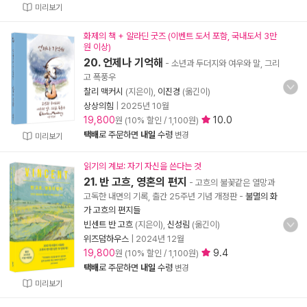
미리보기
화제의 책 + 알라딘 굿즈 (이벤트 도서 포함, 국내도서 3만
원 이상)
20. 언제나 기억해
- 소년과 두더지와 여우와 말, 그리
고 폭풍우
찰리 맥커시
(지은이),
이진경
(옮긴이)
상상의힘
|
2025년 10월
19,800
10.0
원 (10% 할인 / 1,100원)
택배
로 주문하면
내일
수령
변경
미리보기
읽기의 계보: 자기 자신을 쓴다는 것
21. 반 고흐, 영혼의 편지
- 고흐의 불꽃같은 열망과
고독한 내면의 기록, 출간 25주년 기념 개정판
-
불멸의 화
가 고흐의 편지들
빈센트 반 고흐
(지은이),
신성림
(옮긴이)
위즈덤하우스
|
2024년 12월
19,800
9.4
원 (10% 할인 / 1,100원)
택배
로 주문하면
내일
수령
변경
미리보기