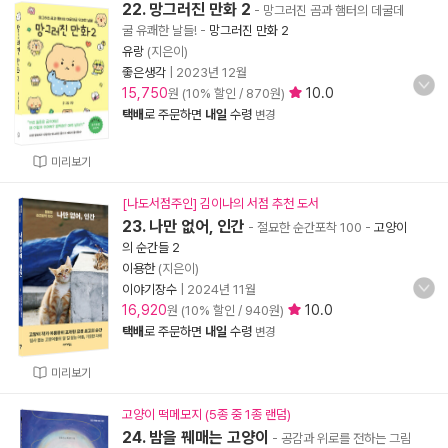
22. 망그러진 만화 2
- 망그러진 곰과 햄터의 데굴데
굴 유쾌한 날들!
-
망그러진 만화 2
유랑
(지은이)
좋은생각
|
2023년 12월
15,750
10.0
원 (10% 할인 / 870원)
택배
로 주문하면
내일
수령
변경
미리보기
[나도서점주인] 김이나의 서점 추천 도서
23. 나만 없어, 인간
- 절묘한 순간포착 100
-
고양이
의 순간들 2
이용한
(지은이)
이야기장수
|
2024년 11월
16,920
10.0
원 (10% 할인 / 940원)
택배
로 주문하면
내일
수령
변경
미리보기
고양이 떡메모지 (5종 중 1종 랜덤)
24. 밤을 꿰매는 고양이
- 공감과 위로를 전하는 그림