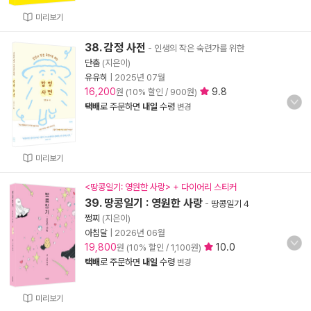
미리보기
38. 감정 사전
- 인생의 작은 숙련가를 위한
단춤
(지은이)
유유히
|
2025년 07월
16,200
9.8
원 (10% 할인 / 900원)
택배
로 주문하면
내일
수령
변경
미리보기
<땅콩일기: 영원한 사랑> + 다이어리 스티커
39. 땅콩일기 : 영원한 사랑
-
땅콩일기 4
쩡찌
(지은이)
아침달
|
2026년 06월
19,800
10.0
원 (10% 할인 / 1,100원)
택배
로 주문하면
내일
수령
변경
미리보기