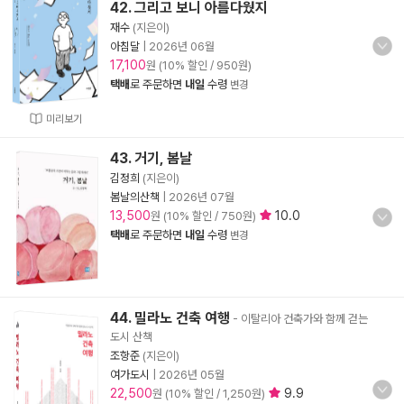
42. 그리고 보니 아름다웠지
재수
(지은이)
아침달
|
2026년 06월
17,100
원 (10% 할인 / 950원)
택배
로 주문하면
내일
수령
변경
미리보기
43. 거기, 봄날
김정희
(지은이)
봄날의산책
|
2026년 07월
13,500
10.0
원 (10% 할인 / 750원)
택배
로 주문하면
내일
수령
변경
44. 밀라노 건축 여행
- 이탈리아 건축가와 함께 걷는
도시 산책
조항준
(지은이)
여가도시
|
2026년 05월
22,500
9.9
원 (10% 할인 / 1,250원)