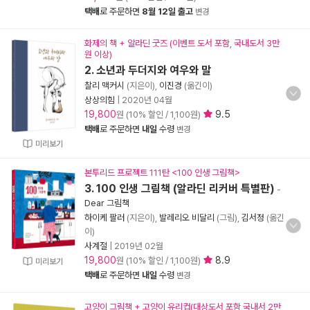
택배
로 주문하면
8월 12일 출고
변경
화제의 책 + 알라딘 굿즈 (이벤트 도서 포함, 국내도서 3만
원 이상)
2. 소년과 두더지와 여우와 말
찰리 맥커시
(지은이),
이진경
(옮긴이)
상상의힘
|
2020년 04월
19,800
9.5
원 (10% 할인 / 1,100원)
택배
로 주문하면
내일
수령
변경
미리보기
본투리드 프로젝트 111탄 <100 인생 그림책>
3. 100 인생 그림책 (알라딘 리커버 특별판)
-
Dear 그림책
하이케 팔러
(지은이),
발레리오 비달리
(그림),
김서정
(옮긴
이)
사계절
|
2019년 02월
19,800
8.9
원 (10% 할인 / 1,100원)
미리보기
택배
로 주문하면
내일
수령
변경
고양이 그림책 + 고양이 유리컵(대상도서 포함 국내서 2만