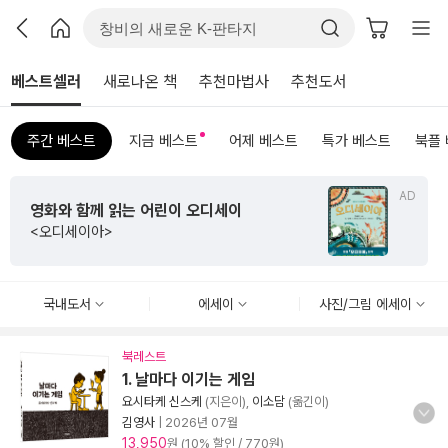
베스트셀러
새로나온 책
추천마법사
추천도서
주간 베스트
지금 베스트
어제 베스트
특가 베스트
북플
AD
영화와 함께 읽는 어린이 오디세이
<오디세이아>
국내도서
에세이
사진/그림 에세이
북레스트
1. 날마다 이기는 게임
요시타케 신스케
(지은이),
이소담
(옮긴이)
김영사
|
2026년 07월
13,950
원 (10% 할인 / 770원)