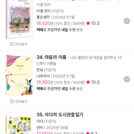
미셸 앙리
미셸 앙리
(지은이)
좋은생각
|
2026년 07월
16,020
10.0
원 (10% 할인 / 890원)
택배
로 주문하면
내일
수령
변경
미리보기
34. 마음의 이름
- 나도 몰랐던 내 마음을 알아주는 10
0개의 이름들
잔보
(지은이)
나무사이
|
2026년 07월
16,920
10.0
원 (10% 할인 / 940원)
택배
로 주문하면
내일
수령
변경
미리보기
35. 이다의 도시관찰일기
이다
(지은이)
반비
|
2025년 06월
17,550
9.2
원 (10% 할인 / 970원)