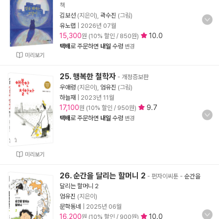
책
김보선
(지은이),
곽수진
(그림)
유노랩
|
2026년 07월
15,300
10.0
원 (10% 할인 / 850원)
택배
로 주문하면
내일
수령
변경
미리보기
25. 행복한 철학자
- 개정증보판
우애령
(지은이),
엄유진
(그림)
하늘재
|
2023년 11월
17,100
9.7
원 (10% 할인 / 950원)
택배
로 주문하면
내일
수령
변경
미리보기
26. 순간을 달리는 할머니 2
- 펀자이씨툰
-
순간을
달리는 할머니 2
엄유진
(지은이)
문학동네
|
2025년 06월
16,200
10.0
원 (10% 할인 / 900원)