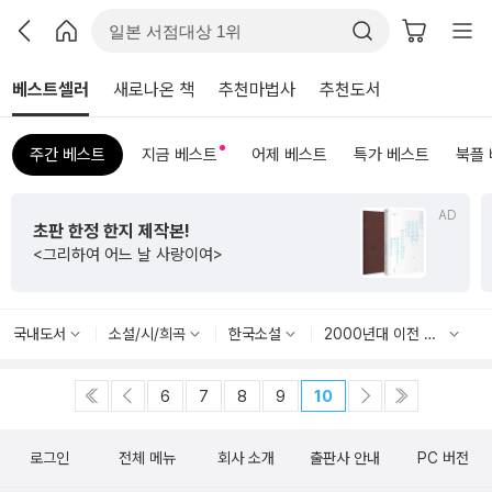
베스트셀러
새로나온 책
추천마법사
추천도서
주간 베스트
지금 베스트
어제 베스트
특가 베스트
북플
AD
초판 한정 한지 제작본!
<그리하여 어느 날 사랑이여>
국내도서
소설/시/희곡
한국소설
2000년대 이전 한국소설
6
7
8
9
10
로그인
전체 메뉴
회사 소개
출판사 안내
PC 버전