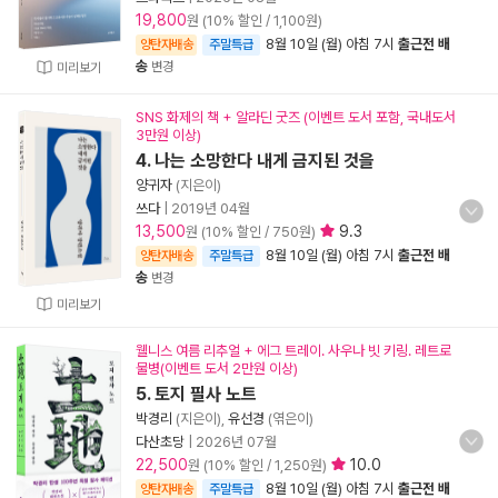
19,800
원 (10% 할인 / 1,100원)
8월 10일 (월) 아침 7시
출근전 배
양탄자배송
주말특급
송
변경
미리보기
SNS 화제의 책 + 알라딘 굿즈 (이벤트 도서 포함, 국내도서
3만원 이상)
4. 나는 소망한다 내게 금지된 것을
양귀자
(지은이)
쓰다
|
2019년 04월
13,500
9.3
원 (10% 할인 / 750원)
8월 10일 (월) 아침 7시
출근전 배
양탄자배송
주말특급
송
변경
미리보기
웰니스 여름 리추얼 + 에그 트레이. 사우나 빗 키링. 레트로
물병(이벤트 도서 2만원 이상)
5. 토지 필사 노트
박경리
(지은이),
유선경
(엮은이)
다산초당
|
2026년 07월
22,500
10.0
원 (10% 할인 / 1,250원)
8월 10일 (월) 아침 7시
출근전 배
양탄자배송
주말특급