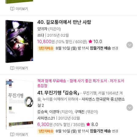
미리보기
40. 길모퉁이에서 만난 사람
양귀자
(지은이)
쓰다
|
2015년 02월
10,800
10.0
원 (10% 할인 / 600원)
8월 10일 (월) 밤 11시
잠들기전 배송
양탄자배송
변경
미리보기
책과 함께 무료배송 - 함께 사기 좋은 특가 도서 · 저가 도서
총집합
41. 무진기행 「김승옥」
- 무진기행, 서울 1964년 겨
울, 누이를 이해하기 위하여
-
사피엔스 한국문학 중.단편소
설 2
김승옥
,
이경하
(지은이),
구재진
(엮은이)
사피엔스21
|
2012년 02월
6,300
8.0
원 (10% 할인 / 350원)
8월 10일 (월) 밤 11시
잠들기전 배송
양탄자배송
변경
미리보기