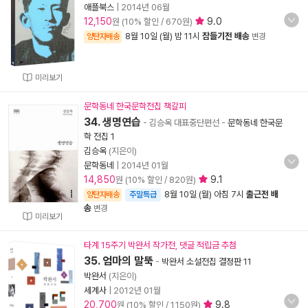
애플북스
|
2014년 06월
12,150
9.0
원 (10% 할인 / 670원)
8월 10일 (월) 밤 11시
잠들기전 배송
양탄자배송
변경
미리보기
문학동네 한국문학전집 책갈피
34. 생명연습
- 김승옥 대표중단편선
-
문학동네 한국문
학 전집 1
김승옥
(지은이)
문학동네
|
2014년 01월
14,850
9.1
원 (10% 할인 / 820원)
8월 10일 (월) 아침 7시
출근전 배
양탄자배송
주말특급
송
변경
미리보기
타계 15주기 박완서 작가전, 댓글 적립금 추첨
35. 엄마의 말뚝
-
박완서 소설전집 결정판 11
박완서
(지은이)
세계사
|
2012년 01월
20,700
9.8
원 (10% 할인 / 1,150원)