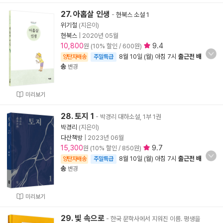
27. 아홉살 인생
-
현북스 소설 1
위기철
(지은이)
현북스
|
2020년 05월
10,800
9.4
원 (10% 할인 / 600원)
8월 10일 (월) 아침 7시
출근전 배
양탄자배송
주말특급
송
변경
미리보기
28. 토지 1
- 박경리 대하소설, 1부 1권
박경리
(지은이)
다산책방
|
2023년 06월
15,300
9.7
원 (10% 할인 / 850원)
8월 10일 (월) 아침 7시
출근전 배
양탄자배송
주말특급
송
변경
미리보기
29. 빛 속으로
- 한국 문학사에서 지워진 이름. 평생을