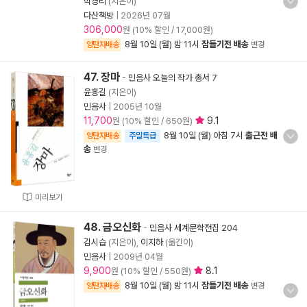
박경리
(지은이)
다산책방
|
2026년 07월
306,000
원 (10% 할인 / 17,000원)
8월 10일 (월) 밤 11시
잠들기전 배송
양탄자배송
변경
47. 장마
-
민음사 오늘의 작가 총서 7
윤흥길
(지은이)
민음사
|
2005년 10월
11,700
9.1
원 (10% 할인 / 650원)
8월 10일 (월) 아침 7시
출근전 배
양탄자배송
주말특급
송
변경
미리보기
48. 금오신화
-
민음사 세계문학전집 204
김시습
(지은이),
이지하
(옮긴이)
민음사
|
2009년 04월
9,900
8.1
원 (10% 할인 / 550원)
8월 10일 (월) 밤 11시
잠들기전 배송
양탄자배송
변경