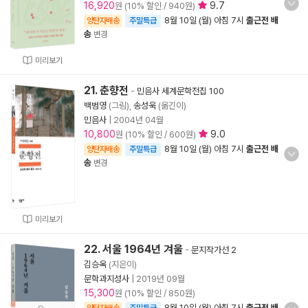
16,920
9.7
원 (10% 할인 / 940원)
8월 10일 (월) 아침 7시
출근전 배
양탄자배송
주말특급
송
변경
미리보기
21. 춘향전
-
민음사 세계문학전집 100
백범영
(그림),
송성욱
(옮긴이)
민음사
|
2004년 04월
10,800
9.0
원 (10% 할인 / 600원)
8월 10일 (월) 아침 7시
출근전 배
양탄자배송
주말특급
송
변경
미리보기
22. 서울 1964년 겨울
-
문지작가선 2
김승옥
(지은이)
문학과지성사
|
2019년 09월
15,300
원 (10% 할인 / 850원)
8월 10일 (월) 아침 7시
출근전 배