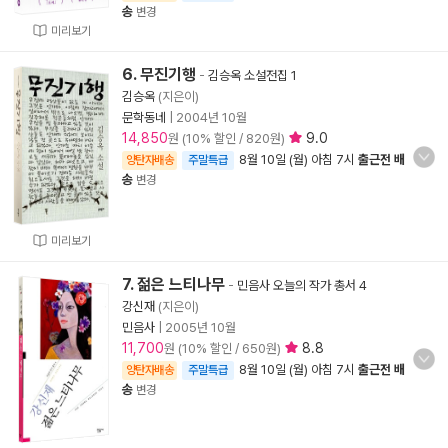
송
변경
미리보기
6. 무진기행
-
김승옥 소설전집 1
김승옥
(지은이)
문학동네
|
2004년 10월
14,850
9.0
원 (10% 할인 / 820원)
8월 10일 (월) 아침 7시
출근전 배
양탄자배송
주말특급
송
변경
미리보기
7. 젊은 느티나무
-
민음사 오늘의 작가 총서 4
강신재
(지은이)
민음사
|
2005년 10월
11,700
8.8
원 (10% 할인 / 650원)
8월 10일 (월) 아침 7시
출근전 배
양탄자배송
주말특급
송
변경