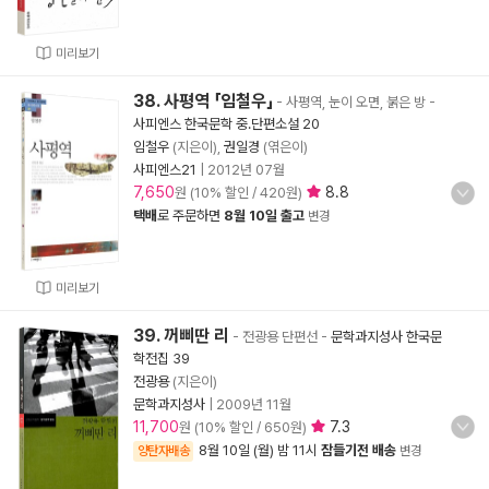
미리보기
38. 사평역 「임철우」
- 사평역, 눈이 오면, 붉은 방
-
사피엔스 한국문학 중.단편소설 20
임철우
(지은이),
권일경
(엮은이)
사피엔스21
|
2012년 07월
7,650
8.8
원 (10% 할인 / 420원)
택배
로 주문하면
8월 10일 출고
변경
미리보기
39. 꺼삐딴 리
- 전광용 단편선
-
문학과지성사 한국문
학전집 39
전광용
(지은이)
문학과지성사
|
2009년 11월
11,700
7.3
원 (10% 할인 / 650원)
8월 10일 (월) 밤 11시
잠들기전 배송
양탄자배송
변경