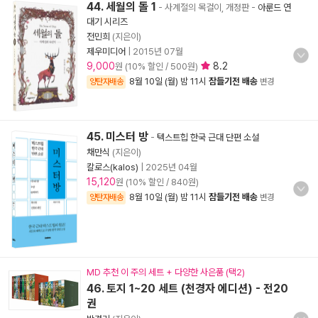
44. 세월의 돌 1
- 사계절의 목걸이, 개정판
-
아룬드 연
대기 시리즈
전민희
(지은이)
제우미디어
|
2015년 07월
9,000
8.2
원 (10% 할인 / 500원)
8월 10일 (월) 밤 11시
잠들기전 배송
양탄자배송
변경
45. 미스터 방
-
텍스트힙 한국 근대 단편 소설
채만식
(지은이)
칼로스(kalos)
|
2025년 04월
15,120
원 (10% 할인 / 840원)
8월 10일 (월) 밤 11시
잠들기전 배송
양탄자배송
변경
MD 추천 이 주의 세트 + 다양한 사은품 (택2)
46. 토지 1~20 세트 (천경자 에디션) - 전20
권