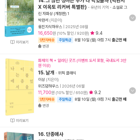
14. 그 많던 싱아는 누가 다 먹었을까 (박완서
X 이옥토 리커버 특별판)
- 유년의 기억
-
소설로 그
린 자화상 (개정판) 1
박완서
(지은이)
웅진지식하우스
|
2025년 08월
16,650
9.4
원 (10% 할인 / 920원)
8월 10일 (월) 아침 7시
출근전 배
양탄자배송
주말특급
미리보기
송
변경
화제의 책 + 알라딘 굿즈 (이벤트 도서 포함, 국내도서 3만
원 이상)
15. 날개
-
위픽 클래식
이상
(지은이)
위즈덤하우스
|
2026년 06월
11,700
9.2
원 (10% 할인 / 650원)
8월 10일 (월) 아침 7시
출근전 배
양탄자배송
주말특급
송
변경
미리보기
16. 단종애사