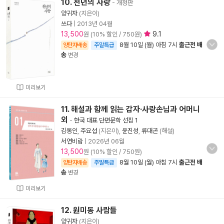
10. 천년의 사랑
- 개정판
양귀자
(지은이)
쓰다
|
2013년 04월
13,500
9.1
원 (10% 할인 / 750원)
8월 10일 (월) 아침 7시
출근전 배
양탄자배송
주말특급
송
변경
미리보기
11. 해설과 함께 읽는 감자·사랑손님과 어머니
외
-
한국 대표 단편문학 선집 1
김동인
,
주요섭
(지은이),
윤진성
,
류대곤
(해설)
서연비람
|
2026년 06월
13,500
원 (10% 할인 / 750원)
8월 10일 (월) 아침 7시
출근전 배
양탄자배송
주말특급
송
변경
미리보기
12. 원미동 사람들
양귀자
(지은이)