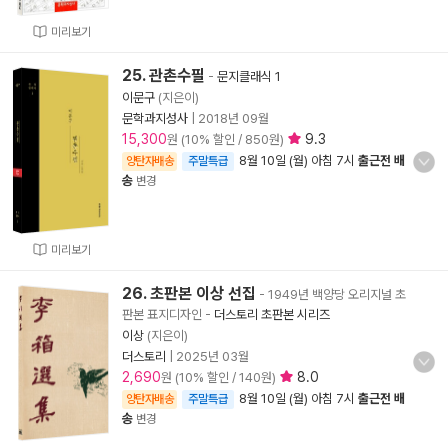
미리보기
25. 관촌수필
-
문지클래식 1
이문구
(지은이)
문학과지성사
|
2018년 09월
15,300
9.3
원 (10% 할인 / 850원)
8월 10일 (월) 아침 7시
출근전 배
양탄자배송
주말특급
송
변경
미리보기
26. 초판본 이상 선집
- 1949년 백양당 오리지널 초
판본 표지디자인
-
더스토리 초판본 시리즈
이상
(지은이)
더스토리
|
2025년 03월
2,690
8.0
원 (10% 할인 / 140원)
8월 10일 (월) 아침 7시
출근전 배
양탄자배송
주말특급
송
변경