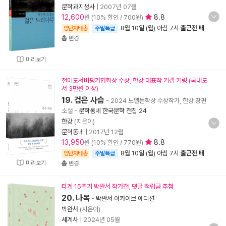
문학과지성사
|
2007년 07월
12,600
8.8
원 (10% 할인 / 700원)
8월 10일 (월) 아침 7시
출근전 배
양탄자배송
주말특급
송
변경
미리보기
전미도서비평가협회상 수상, 한강 대표작 키캡 키링 (국내도
서 3만원 이상)
19. 검은 사슴
- 2024 노벨문학상 수상작가, 한강 장편
소설
-
문학동네 한국문학 전집 24
한강
(지은이)
문학동네
|
2017년 12월
13,950
8.8
원 (10% 할인 / 770원)
8월 10일 (월) 아침 7시
출근전 배
양탄자배송
주말특급
미리보기
송
변경
타계 15주기 박완서 작가전, 댓글 적립금 추첨
20. 나목
-
박완서 아카이브 에디션
박완서
(지은이)
세계사
|
2024년 05월