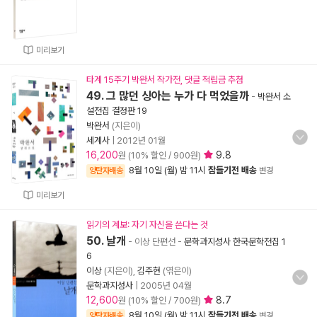
미리보기
타계 15주기 박완서 작가전, 댓글 적립금 추첨
49. 그 많던 싱아는 누가 다 먹었을까
-
박완서 소
설전집 결정판 19
박완서
(지은이)
세계사
|
2012년 01월
16,200
9.8
원 (10% 할인 / 900원)
8월 10일 (월) 밤 11시
잠들기전 배송
양탄자배송
변경
미리보기
읽기의 계보: 자기 자신을 쓴다는 것
50. 날개
- 이상 단편선
-
문학과지성사 한국문학전집 1
6
이상
(지은이),
김주현
(엮은이)
문학과지성사
|
2005년 04월
12,600
8.7
원 (10% 할인 / 700원)
8월 10일 (월) 밤 11시
잠들기전 배송
양탄자배송
변경