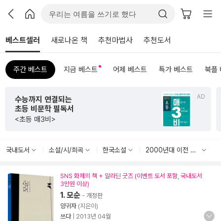
베스트셀러
새로나온 책
추천마법사
추천도서
주간 베스트
지금 베스트
어제 베스트
특가 베스트
북플
AD
수능까지 연결되는
초등 비문학 필독서
<초등 매3비>
국내도서
소설/시/희곡
한국소설
2000년대 이전 한국소설
SNS 화제의 책 + 알라딘 굿즈 (이벤트 도서 포함, 국내도서
3만원 이상)
1. 모순
- 개정판
양귀자
(지은이)
쓰다
|
2013년 04월