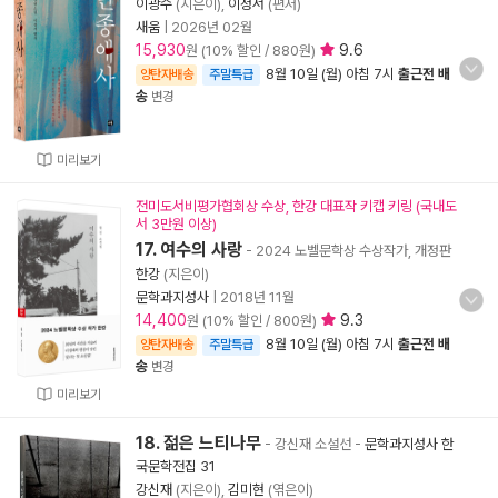
이광수
(지은이),
이정서
(편저)
새움
|
2026년 02월
15,930
9.6
원 (10% 할인 / 880원)
8월 10일 (월) 아침 7시
출근전 배
양탄자배송
주말특급
송
변경
미리보기
전미도서비평가협회상 수상, 한강 대표작 키캡 키링 (국내도
서 3만원 이상)
17. 여수의 사랑
- 2024 노벨문학상 수상작가, 개정판
한강
(지은이)
문학과지성사
|
2018년 11월
14,400
9.3
원 (10% 할인 / 800원)
8월 10일 (월) 아침 7시
출근전 배
양탄자배송
주말특급
송
변경
미리보기
18. 젊은 느티나무
- 강신재 소설선
-
문학과지성사 한
국문학전집 31
강신재
(지은이),
김미현
(엮은이)