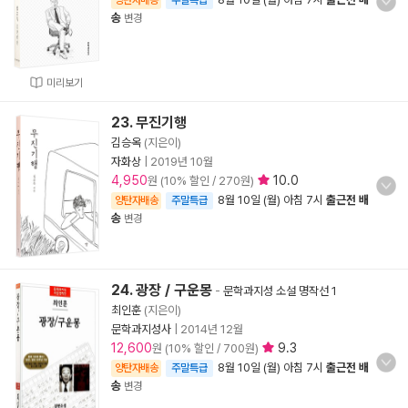
양탄자배송
주말특급
송
변경
미리보기
23. 무진기행
김승옥
(지은이)
자화상
|
2019년 10월
4,950
10.0
원 (10% 할인 / 270원)
8월 10일 (월) 아침 7시
출근전 배
양탄자배송
주말특급
송
변경
24. 광장 / 구운몽
-
문학과지성 소설 명작선 1
최인훈
(지은이)
문학과지성사
|
2014년 12월
12,600
9.3
원 (10% 할인 / 700원)
8월 10일 (월) 아침 7시
출근전 배
양탄자배송
주말특급
송
변경