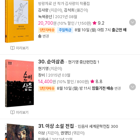
방랑자로 산 작가 김사량의 작품집
김사량
(지은이),
김석희
(옮긴이)
녹색광선
|
2021년 08월
20,700
9.2
원 (10% 할인 / 1,150원)
8월 10일 (월) 아침 7시
출근전 배
양탄자배송
주말특급
송
변경
미리보기
30. 순이삼촌
-
현기영 중단편전집 1
현기영
(지은이)
창비
|
2015년 03월
14,400
8.8
원 (10% 할인 / 800원)
8월 10일 (월) 밤 11시
잠들기전 배송
양탄자배송
변경
미리보기
31. 이상 소설 전집
-
민음사 세계문학전집 300
이상
(지은이),
권영민
(엮은이)
민음사
|
2012년 11월