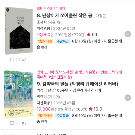
뫼비우스의 띠 배지
8. 난장이가 쏘아올린 작은 공
- 개정판
조세희
(지은이)
이성과힘
|
2024년 02월
13,950
9.1
원 (10% 할인 / 770원)
8월 10일 (월) 아침 7시
출근전 배
양탄자배송
주말특급
송
변경
미리보기
영화·드라마 원작 도서전. 알라딘 사은품 (이벤트 도서 포함
국내서 3만 5천원 이상)
9. 김약국의 딸들 (박경리 큐레이션 리커버)
-
박경리 탄생 100주년 기념 큐레이션 리커버
박경리
(지은이)
다산책방
|
2026년 05월
19,800
10.0
원 (10% 할인 / 1,100원)
8월 10일 (월) 아침 7시
출근전 배
양탄자배송
주말특급
송
변경
미리보기