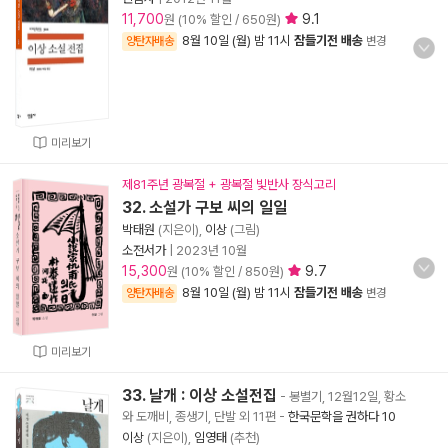
11,700
9.1
원 (10% 할인 / 650원)
8월 10일 (월) 밤 11시
잠들기전 배송
양탄자배송
변경
미리보기
제81주년 광복절 + 광복절 빛반사 장식고리
32. 소설가 구보 씨의 일일
박태원
(지은이),
이상
(그림)
소전서가
|
2023년 10월
15,300
9.7
원 (10% 할인 / 850원)
8월 10일 (월) 밤 11시
잠들기전 배송
양탄자배송
변경
미리보기
33. 날개 : 이상 소설전집
- 봉별기, 12월12일, 황소
와 도깨비, 종생기, 단발 외 11편
-
한국문학을 권하다 10
이상
(지은이),
임영태
(추천)