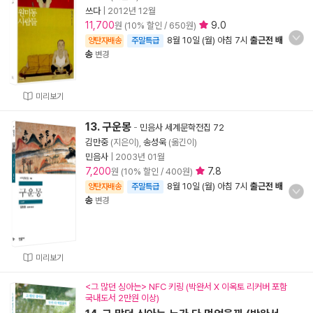
쓰다
|
2012년 12월
11,700
9.0
원 (10% 할인 / 650원)
8월 10일 (월) 아침 7시
출근전 배
양탄자배송
주말특급
송
변경
미리보기
13. 구운몽
-
민음사 세계문학전집 72
김만중
(지은이),
송성욱
(옮긴이)
민음사
|
2003년 01월
7,200
7.8
원 (10% 할인 / 400원)
8월 10일 (월) 아침 7시
출근전 배
양탄자배송
주말특급
송
변경
미리보기
<그 많던 싱아는> NFC 키링 (박완서 X 이옥토 리커버 포함
국내도서 2만원 이상)