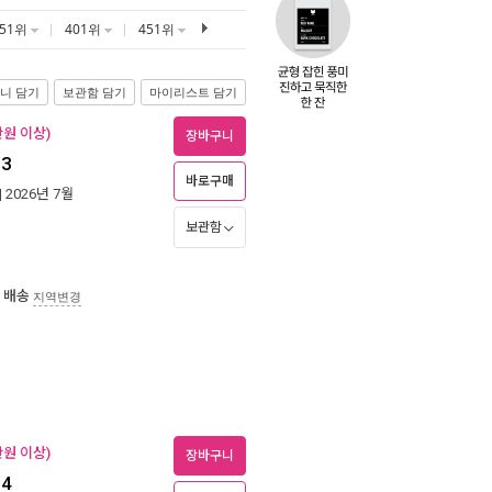
351위
401위
451위
니 담기
보관함 담기
마이리스트 담기
만원 이상)
장바구니
3
바로구매
| 2026년 7월
보관함
 배송
지역변경
만원 이상)
장바구니
4