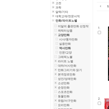
고전
과학
달력/기타
대학교재/전문서적
만화/라이트노벨
이달의 출판만화 선정작
1.
캐릭터상품
교양만화
시사/풍자만화
실용만화
역사만화
인문/교양
그래픽노블
라이트 노벨
대하/서사만화
만화그리기와 읽기
본격장르만화
성인/성애만화
소년만화
순정만화
스포츠만화
동물만화
2.
유럽/서구만화
요리만화