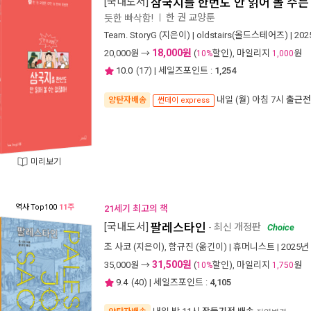
[국내도서]
삼국지를 한번도 안 읽어 볼 수는
한 권 교양툰
듯한 빠삭함!
ㅣ
Team. StoryG
(지은이) |
oldstairs(올드스테어즈)
| 20
18,000원
20,000
원 →
(
할인), 마일리지
원
10%
1,000
10.0
(
17
) | 세일즈포인트 :
1,254
내일 (월) 아침 7시
출근전
양탄자배송
썬데이 express
미리보기
역사
Top100
11주
21세기 최고의 책
[국내도서]
팔레스타인
- 최신 개정판
Choice
조 사코
(지은이),
함규진
(옮긴이) |
휴머니스트
| 2025년
31,500원
35,000
원 →
(
할인), 마일리지
원
10%
1,750
9.4
(
40
) | 세일즈포인트 :
4,105