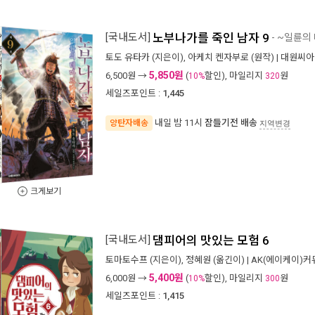
[국내도서]
노부나가를 죽인 남자 9
- ~일륜의
토도 유타카
(지은이),
아케치 켄자부로
(원작) |
대원씨아
5,850원
6,500
원 →
(
할인), 마일리지
원
10%
320
세일즈포인트 :
1,445
내일 밤 11시
잠들기전 배송
양탄자배송
지역변경
크게보기
[국내도서]
댐피어의 맛있는 모험 6
토마토수프
(지은이),
정혜원
(옮긴이) |
AK(에이케이)
5,400원
6,000
원 →
(
할인), 마일리지
원
10%
300
세일즈포인트 :
1,415