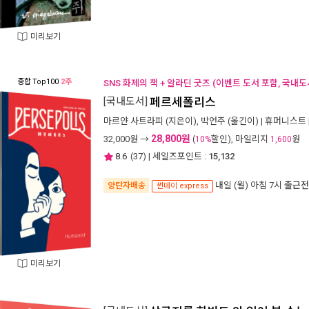
미리보기
종합
Top100
2주
SNS 화제의 책 + 알라딘 굿즈 (이벤트 도서 포함, 국내도
[국내도서]
페르세폴리스
마르얀 사트라피
(지은이),
박언주
(옮긴이) |
휴머니스트
28,800원
32,000
원 →
(
할인), 마일리지
원
10%
1,600
8.6
(
37
) | 세일즈포인트 :
15,132
내일 (월) 아침 7시
출근전
양탄자배송
썬데이 express
미리보기