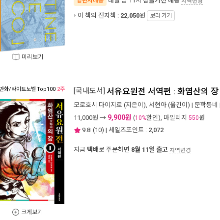
내일 밤 11시
잠들기전 배송
양탄자배송
지역변경
이 책의 전자책 :
22,050
원
보러 가기
미리보기
만화/라이트노벨
Top100
2주
[국내도서]
서유요원전 서역편 : 화염산의 장 
모로호시 다이지로
(지은이),
서현아
(옮긴이) |
문학동네
9,900원
11,000
원 →
(
할인), 마일리지
원
10%
550
9.8
(
10
) | 세일즈포인트 :
2,072
지금
택배
로 주문하면
8월 11일 출고
지역변경
크게보기