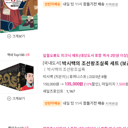
내일 밤 11시
잠들기전 배송
양탄자배송
지역변경
크게보기
역사
Top100
2주
일월오봉도 피크닉 매트(대상도서 포함 역사 2만원 이상)
[국내도서]
박시백의 조선왕조실록 세트 (보급
박시백의 조선왕조실록
ㅣ
박시백
(지은이) |
휴머니스트
| 2025년 8월
135,000원
150,000
원 →
(
할인), 마일리지
10%
7,500
세일즈포인트 :
1,167
크게보기
내일 밤 11시
잠들기전 배송
양탄자배송
지역변경