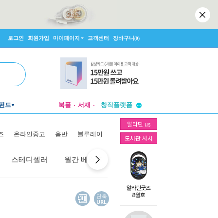
로그인
회원가입
마이페이지
고객센터
장바구니
(0)
투비컨티뉴드
펀드
북플
서재
창작플랫폼
투비컨티뉴드
알라딘 us
즈
온라인중고
음반
블루레이
도서관 사서
스테디셀러
월간 베스트
역대 베스트
선물 베스트
단축
URL