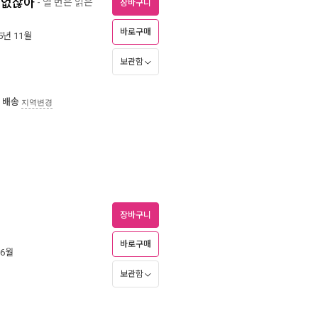
 없잖아
- 열 번은 읽은
장바구니
바로구매
25년 11월
보관함
 배송
지역변경
장바구니
바로구매
 6월
보관함