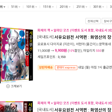
1위
51위
101위
151위
201위
251위
301위
전체선택
장바구
화제의 책 + 알라딘 굿즈 (이벤트 도서 포함, 국내도서 3
[국내도서]
서유요원전 서역편 : 화염산의 장 
모로호시 다이지로
(지은이),
서현아
(옮긴이) |
문학동네
9,900원
11,000
원 →
(
할인), 마일리지
원
10%
550
세일즈포인트 :
3,150
내일 (월) 아침 7시
출근전
양탄자배송
썬데이 express
크게보기
화제의 책 + 알라딘 굿즈 (이벤트 도서 포함, 국내도서 3
[국내도서]
서유요원전 서역편 : 화염산의 장 