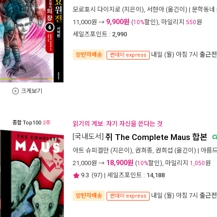
모로호시 다이지로
(지은이),
서현아
(옮긴이) |
문학동네
9,900원
11,000
원 →
(
할인), 마일리지
원
10%
550
세일즈포인트 :
2,990
내일 (월) 아침 7시
출근전
양탄자배송
썬데이 express
크게보기
종합
Top100
2주
읽기의 계보: 자기 자신을 쓴다는 것
[국내도서]
쥐 The Complete Maus 합본
C
아트 슈피겔만
(지은이),
권희종
,
권희섭
(옮긴이) |
아름
18,900원
21,000
원 →
(
할인), 마일리지
원
10%
1,050
9.3
(
97
) | 세일즈포인트 :
14,188
내일 (월) 아침 7시
출근전
양탄자배송
썬데이 express