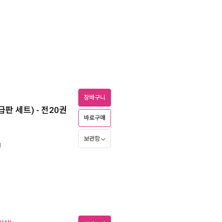
장바구니
판 세트) - 전20권
바로구매
보관함
원