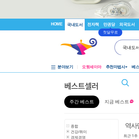
HOME
전자책
만권당
외국도서
국내도서
첫달무료
국내도
분야보기
오뒷세이아
추천마법사
베
베스트셀러
주간 베스트
지금 베스트
역사
종합
건강/취미
최근 1주
경제경영