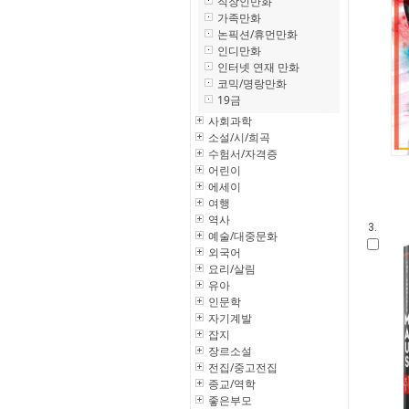
직장인만화
가족만화
논픽션/휴먼만화
인디만화
인터넷 연재 만화
코믹/명랑만화
19금
사회과학
소설/시/희곡
수험서/자격증
어린이
에세이
여행
역사
3.
예술/대중문화
외국어
요리/살림
유아
인문학
자기계발
잡지
장르소설
전집/중고전집
종교/역학
좋은부모