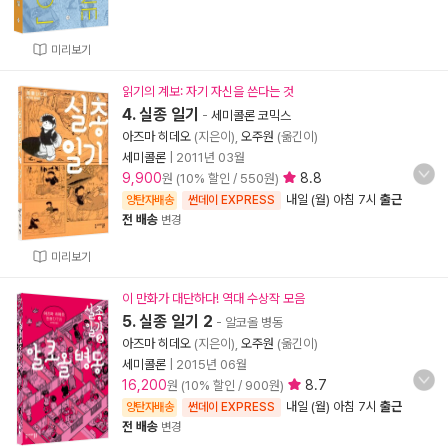
미리보기
읽기의 계보: 자기 자신을 쓴다는 것
4. 실종 일기
-
세미콜론 코믹스
아즈마 히데오
(지은이),
오주원
(옮긴이)
세미콜론
|
2011년 03월
9,900
8.8
원 (10% 할인 / 550원)
내일 (월) 아침 7시
출근
양탄자배송
썬데이 EXPRESS
전 배송
변경
미리보기
이 만화가 대단하다! 역대 수상작 모음
5. 실종 일기 2
- 알코올 병동
아즈마 히데오
(지은이),
오주원
(옮긴이)
세미콜론
|
2015년 06월
16,200
8.7
원 (10% 할인 / 900원)
내일 (월) 아침 7시
출근
양탄자배송
썬데이 EXPRESS
전 배송
변경