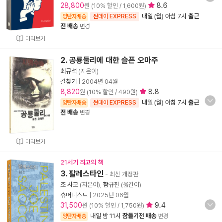
28,800
8.6
원 (10% 할인 / 1,600원)
내일 (월) 아침 7시
출근
양탄자배송
썬데이 EXPRESS
전 배송
변경
미리보기
2. 공룡둘리에 대한 슬픈 오마주
최규석
(지은이)
길찾기
|
2004년 04월
8,820
8.8
원 (10% 할인 / 490원)
내일 (월) 아침 7시
출근
양탄자배송
썬데이 EXPRESS
전 배송
변경
미리보기
21세기 최고의 책
3. 팔레스타인
- 최신 개정판
조 사코
(지은이),
함규진
(옮긴이)
휴머니스트
|
2025년 06월
31,500
9.4
원 (10% 할인 / 1,750원)
내일 밤 11시
잠들기전 배송
양탄자배송
변경