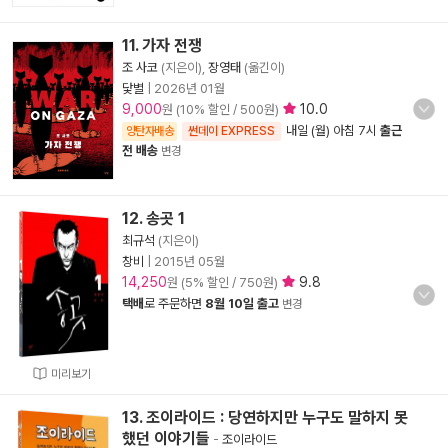
11. 가자 전쟁
조 사코
(지은이),
장영태
(옮긴이)
닻별
|
2026년 01월
9,000
10.0
원 (10% 할인 / 500원)
내일 (월) 아침 7시
출근
양탄자배송
썬데이 EXPRESS
전 배송
변경
12. 송곳 1
최규석
(지은이)
창비
|
2015년 05월
14,250
9.8
원 (5% 할인 / 750원)
택배
로 주문하면
8월 10일 출고
변경
미리보기
13. 조이라이드 : 당연하지만 누구도 말하지 못
했던 이야기들
-
조이라이드