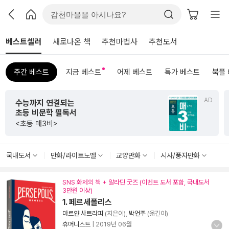
베스트셀러
새로나온 책
추천마법사
추천도서
주간 베스트
지금 베스트
어제 베스트
특가 베스트
북플
AD
수능까지 연결되는
초등 비문학 필독서
<초등 매3비>
국내도서
만화/라이트노벨
교양만화
시사/풍자만화
SNS 화제의 책 + 알라딘 굿즈 (이벤트 도서 포함, 국내도서
3만원 이상)
1. 페르세폴리스
마르얀 사트라피
(지은이),
박언주
(옮긴이)
휴머니스트
|
2019년 06월