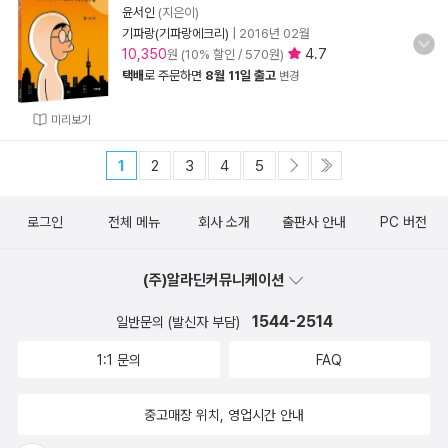
윤서인
(지은이)
기파랑(기파랑에크리)
|
2016년 02월
10,350
4.7
원 (10% 할인 / 570원)
택배
로 주문하면
8월 11일 출고
변경
미리보기
1
2
3
4
5
로그인
전체 메뉴
회사 소개
출판사 안내
PC 버전
(주)알라딘커뮤니케이션
1544-2514
일반문의 (발신자 부담)
1:1 문의
FAQ
중고매장 위치, 영업시간 안내