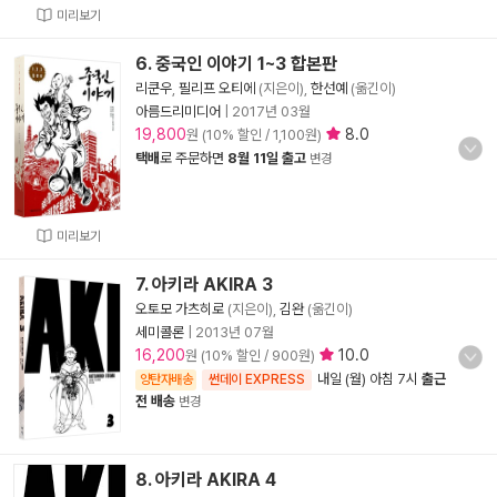
미리보기
6. 중국인 이야기 1~3 합본판
리쿤우
,
필리프 오티에
(지은이),
한선예
(옮긴이)
아름드리미디어
|
2017년 03월
19,800
8.0
원 (10% 할인 / 1,100원)
택배
로 주문하면
8월 11일 출고
변경
미리보기
7. 아키라 AKIRA 3
오토모 가츠히로
(지은이),
김완
(옮긴이)
세미콜론
|
2013년 07월
16,200
10.0
원 (10% 할인 / 900원)
내일 (월) 아침 7시
출근
양탄자배송
썬데이 EXPRESS
전 배송
변경
8. 아키라 AKIRA 4