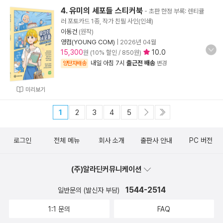
4. 유미의 세포들 스티커북
- 초판 한정 부록: 렌티큘
러 포토카드 1종, 작가 친필 사인(인쇄)
이동건
(원작)
영컴(YOUNG COM)
|
2026년 04월
15,300
10.0
원 (10% 할인 / 850원)
내일 아침 7시
출근전 배송
양탄자배송
변경
미리보기
1
2
3
4
5
로그인
전체 메뉴
회사 소개
출판사 안내
PC 버전
(주)알라딘커뮤니케이션
1544-2514
일반문의 (발신자 부담)
1:1 문의
FAQ