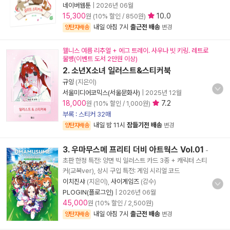
네이버웹툰
|
2026년 06월
15,300
10.0
원 (10% 할인 / 850원)
내일 아침 7시
출근전 배송
양탄자배송
변경
웰니스 여름 리추얼 + 에그 트레이. 사우나 빗 키링. 레트로
물병(이벤트 도서 2만원 이상)
2. 소년X소녀 일러스트&스티커북
규잉
(지은이)
서울미디어코믹스(서울문화사)
|
2025년 12월
18,000
7.2
원 (10% 할인 / 1,000원)
부록 : 스티커 32매
내일 밤 11시
잠들기전 배송
양탄자배송
변경
3. 우마무스메 프리티 더비 아트웍스 Vol.01
-
초판 한정 특전: 양면 빅 일러스트 카드 3종 + 캐릭터 스티
커(교복ver), 상시 구입 특전: 게임 시리얼 코드
이치진샤
(지은이),
사이게임즈
(감수)
PLOGIN(플로그인)
|
2026년 06월
45,000
원 (10% 할인 / 2,500원)
내일 아침 7시
출근전 배송
양탄자배송
변경