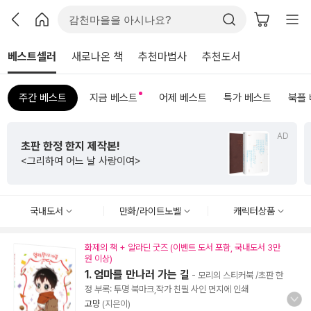
베스트셀러
새로나온 책
추천마법사
추천도서
주간 베스트
지금 베스트
어제 베스트
특가 베스트
북플
AD
초판 한정 한지 제작본!
<그리하여 어느 날 사랑이여>
국내도서
만화/라이트노벨
캐릭터상품
화제의 책 + 알라딘 굿즈 (이벤트 도서 포함, 국내도서 3만
원 이상)
1. 엄마를 만나러 가는 길
- 모리의 스티커북 /초판 한
정 부록: 투명 북마크,작가 친필 사인 면지에 인쇄
고먕
(지은이)