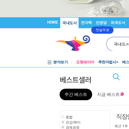
HOME
전자책
만권당
외국도서
국내도서
첫달무료
국내도
분야보기
오뒷세이아
추천마법사
베
베스트셀러
주간 베스트
지금 베스트
직장
종합
건강/취미
최근 1주
경제경영