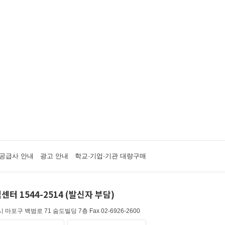
공급사 안내
광고 안내
학교·기업·기관 대량구매
센터 1544-2514 (발신자 부담)
 마포구 백범로 71 숨도빌딩 7층
Fax 02-6926-2600