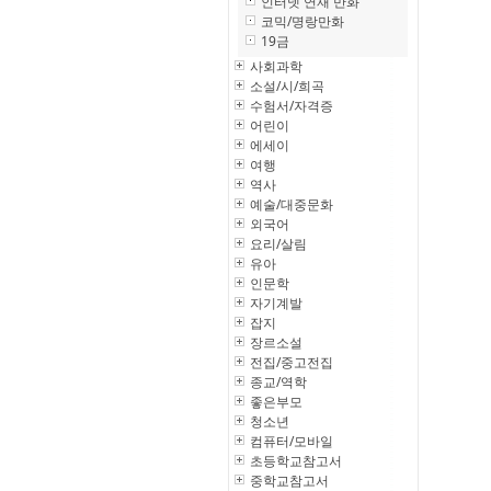
인터넷 연재 만화
코믹/명랑만화
19금
사회과학
소설/시/희곡
수험서/자격증
어린이
에세이
여행
역사
예술/대중문화
외국어
요리/살림
유아
인문학
자기계발
잡지
장르소설
전집/중고전집
종교/역학
좋은부모
청소년
컴퓨터/모바일
초등학교참고서
중학교참고서