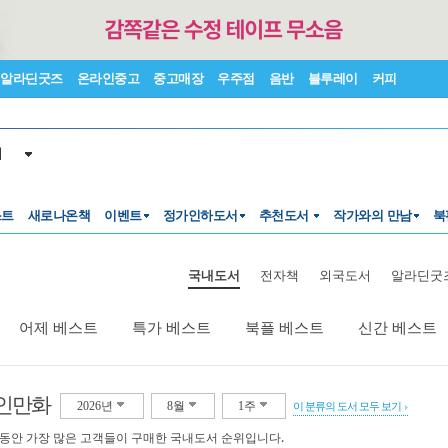
알라딘굿즈
온라인중고
중고매장
우주점
음반
블루레이
커피
서
스트
새로나온책
이벤트
정가인하도서
추천도서
작가와의 만남
북
국내도서
전자책
외국도서
알라딘굿
어제 베스트
특가 베스트
북플 베스트
신간 베스트
인만화
2026년
8월
1주
이 분류의 도서 모두 보기
 동안 가장 많은 고객들이 구매한 국내도서 순위입니다.