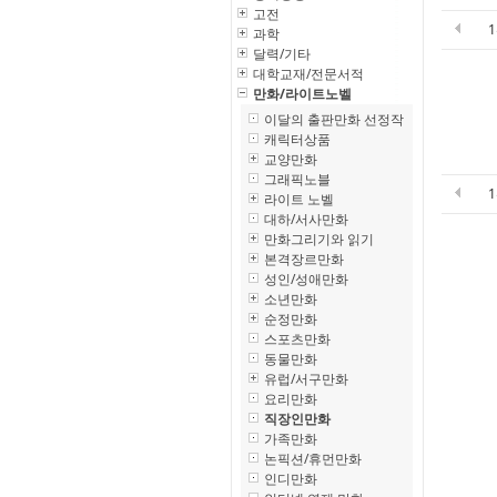
고전
과학
달력/기타
대학교재/전문서적
만화/라이트노벨
이달의 출판만화 선정작
캐릭터상품
교양만화
그래픽노블
라이트 노벨
대하/서사만화
만화그리기와 읽기
본격장르만화
성인/성애만화
소년만화
순정만화
스포츠만화
동물만화
유럽/서구만화
요리만화
직장인만화
가족만화
논픽션/휴먼만화
인디만화