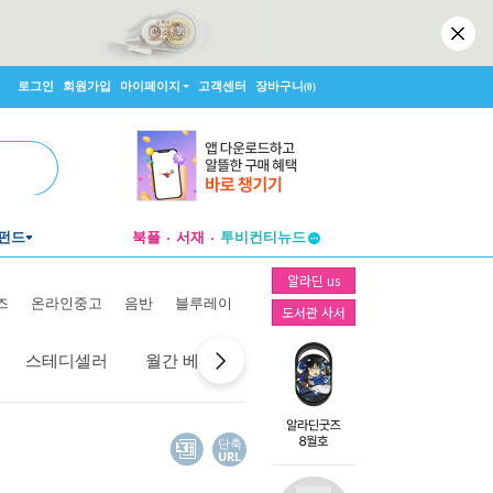
로그인
회원가입
마이페이지
고객센터
장바구니
(0)
펀드
북플
서재
투비컨티뉴드
창작플랫폼
알라딘 us
투비컨티뉴드
즈
온라인중고
음반
블루레이
도서관 사서
스테디셀러
월간 베스트
역대 베스트
선물 베스트
단축
URL