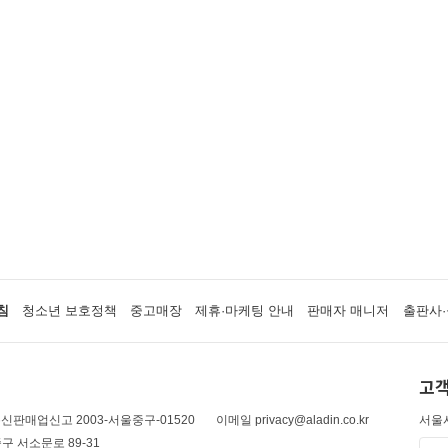
침
청소년 보호정책
중고매장
제휴·마케팅 안내
판매자 매니저
출판사·
고객
신판매업신고 2003-서울중구-01520
이메일 privacy@aladin.co.kr
서울시
구 서소문로 89-31