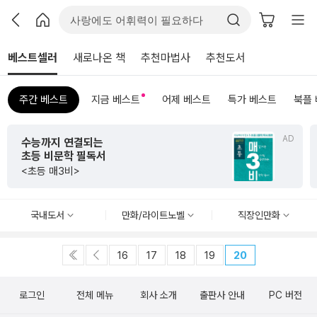
베스트셀러
새로나온 책
추천마법사
추천도서
주간 베스트
지금 베스트
어제 베스트
특가 베스트
북플
AD
수능까지 연결되는
초등 비문학 필독서
<초등 매3비>
국내도서
만화/라이트노벨
직장인만화
16
17
18
19
20
로그인
전체 메뉴
회사 소개
출판사 안내
PC 버전