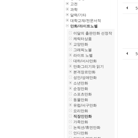
고전
과학
달력/기타
대학교재/전문서적
만화/라이트노벨
이달의 출판만화 선정작
캐릭터상품
교양만화
그래픽노블
라이트 노벨
대하/서사만화
만화그리기와 읽기
본격장르만화
성인/성애만화
소년만화
순정만화
스포츠만화
동물만화
유럽/서구만화
요리만화
직장인만화
가족만화
논픽션/휴먼만화
인디만화