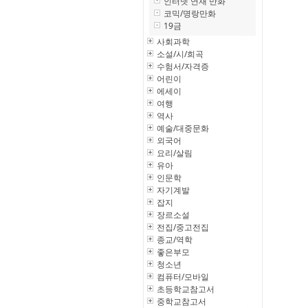
인터넷 연재 만화
코믹/명랑만화
19금
사회과학
소설/시/희곡
수험서/자격증
어린이
에세이
여행
역사
예술/대중문화
외국어
요리/살림
유아
인문학
자기계발
잡지
장르소설
전집/중고전집
종교/역학
좋은부모
청소년
컴퓨터/모바일
초등학교참고서
중학교참고서