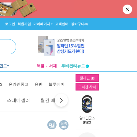
로그인
회원가입
마이페이지
고객센터
장바구니
(0)
펀드
북플
서재
투비컨티뉴드
창작플랫폼
알라딘 us
투비컨티뉴드
즈
온라인중고
음반
블루레이
도서관 사서
스테디셀러
월간 베스트
역대 베스트
선물 베스트
단축
URL