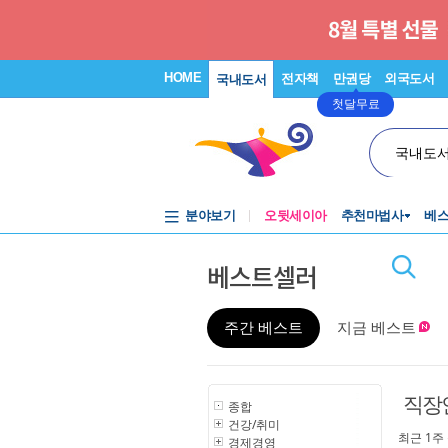
HOME
전자책
만권당
외국도서
국내도서
첫달무료
국내도
분야보기
오뒷세이아
추천마법사
베
베스트셀러
주간 베스트
지금 베스트
직장
종합
건강/취미
최근 1주
경제경영