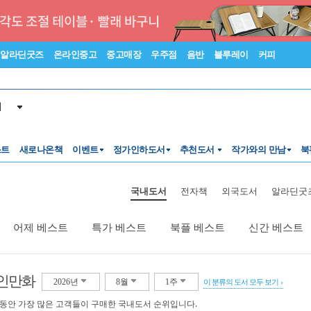
알라딘굿즈
온라인중고
중고매장
우주점
음반
블루레이
커피
서
스트
새로나온책
이벤트
정가인하도서
추천도서
작가와의 만남
북
국내도서
전자책
외국도서
알라딘굿
어제 베스트
특가 베스트
북플 베스트
신간 베스트
인만화
2026년
8월
1주
이 분류의 도서 모두 보기
 동안 가장 많은 고객들이 구매한 국내도서 순위입니다.