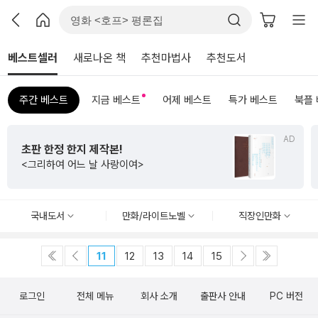
베스트셀러
새로나온 책
추천마법사
추천도서
주간 베스트
지금 베스트
어제 베스트
특가 베스트
북플
AD
초판 한정 한지 제작본!
<그리하여 어느 날 사랑이여>
국내도서
만화/라이트노벨
직장인만화
11
12
13
14
15
로그인
전체 메뉴
회사 소개
출판사 안내
PC 버전