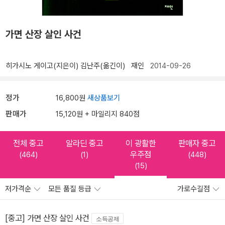
가면 산장 살인 사건
히가시노 게이고(지은이)
김난주(옮긴이)
재인
2014-09-26
정가
16,800원
새상품보기
판매가
15,120원 + 마일리지 840점
전체 중고
알라딘 중고
이 광활한
판매자 중고
우주점
(464)
(1)
(448)
(15)
저가격순
모든 품질 등급
가로수길점
[중고] 가면 산장 살인 사건
소득공제