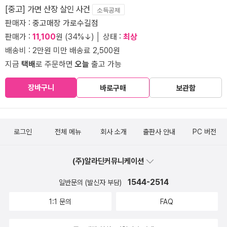
[중고] 가면 산장 살인 사건
소득공제
판매자 :
중고매장 가로수길점
판매가 :
11,100
원 (34%↓) │ 상태 :
최상
배송비 : 2만원 미만 배송료 2,500원
지금
택배
로 주문하면
오늘
출고 가능
장바구니
바로구매
보관함
로그인
전체 메뉴
회사 소개
출판사 안내
PC 버전
(주)알라딘커뮤니케이션
1544-2514
일반문의 (발신자 부담)
1:1 문의
FAQ