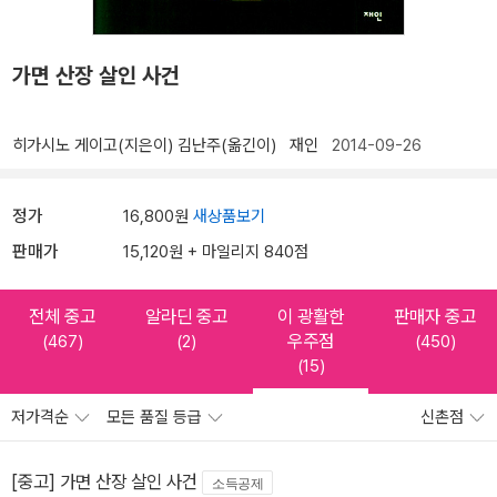
가면 산장 살인 사건
히가시노 게이고(지은이)
김난주(옮긴이)
재인
2014-09-26
정가
16,800원
새상품보기
판매가
15,120원 + 마일리지 840점
전체 중고
알라딘 중고
이 광활한
판매자 중고
우주점
(467)
(2)
(450)
(15)
저가격순
모든 품질 등급
신촌점
[중고] 가면 산장 살인 사건
소득공제