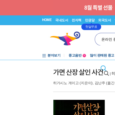
HOME
국내도서
전자책
만권당
외국도서
첫달무료
온라인 
분야보기
중고음반
많이 판매된 중고
N
1천원부터
중고음반
가면 산장 살인 사건
히
|
히가시노 게이고
(지은이),
김난주
(옮긴이