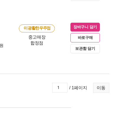
장바구니 담기
이 광활한 우주점
중고매장
바로구매
합정점
0원
보관함 담기
/ 1페이지
이동