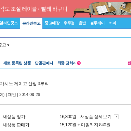
알라딘굿즈
중고매장
우주점
음반
블루레이
커피
온라인중고
중고
새로 등록된 상품
단골판매자
최종 땡처리
N
가시노 게이고 산장 3부작
) |
재인
| 2014-09-26
새상품 정가
16,800원
새상품 상세보기
새상품 판매가
15,120원 + 마일리지 840원