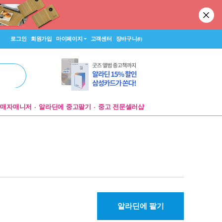
로그인
회원가입
마이페이지
고객센터
장바구니
(0)
판매자매니저
알라딘에 중고팔기
중고 전문셀러샵
알라딘에 팔기