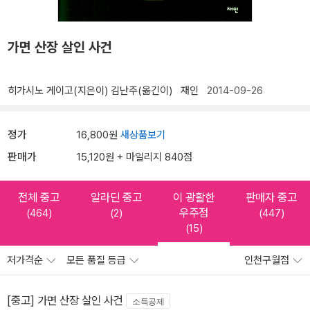
가면 산장 살인 사건
히가시노 게이고(지은이)
김난주(옮긴이)
재인
2014-09-26
정가
16,800원
새상품보기
판매가
15,120원 + 마일리지 840점
전체 중고
알라딘 중고
이 광활한
판매자 중고
우주점
(464)
(2)
(447)
(15)
저가격순
모든 품질 등급
인천구월점
[중고] 가면 산장 살인 사건
소득공제