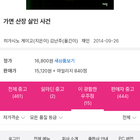
가면 산장 살인 사건
히가시노 게이고(지은이)
김난주(옮긴이)
재인
2014-09-26
정가
16,800원
새상품보기
판매가
15,120원 + 마일리지 840점
전체 중고
알라딘 중고
이 광활한
판매자 중고
우주점
(461)
(2)
(444)
(15)
저가격순
모든 품질 등급
전체
로그인
전체 메뉴
회사 소개
출판사 안내
PC 버전