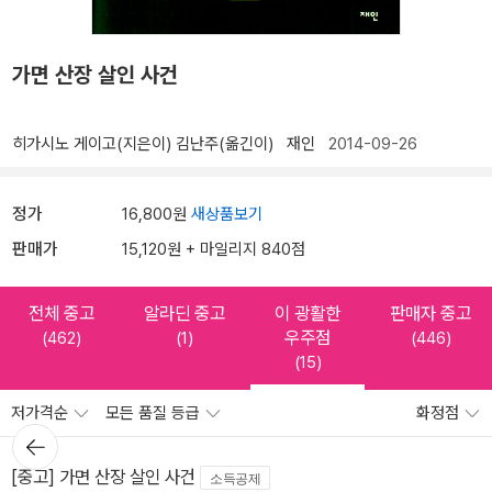
가면 산장 살인 사건
히가시노 게이고(지은이)
김난주(옮긴이)
재인
2014-09-26
정가
16,800원
새상품보기
판매가
15,120원 + 마일리지 840점
전체 중고
알라딘 중고
이 광활한
판매자 중고
우주점
(462)
(1)
(446)
(15)
저가격순
모든 품질 등급
화정점
뒤로가
기
[중고] 가면 산장 살인 사건
소득공제