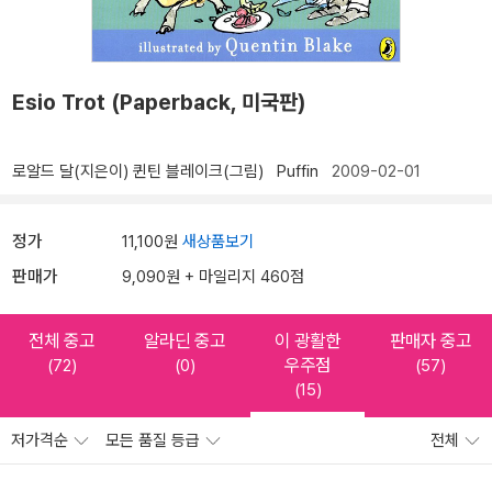
Esio Trot (Paperback, 미국판)
로알드 달(지은이)
퀸틴 블레이크(그림)
Puffin
2009-02-01
정가
11,100원
새상품보기
판매가
9,090원 + 마일리지 460점
전체 중고
알라딘 중고
이 광활한
판매자 중고
우주점
(72)
(0)
(57)
(15)
저가격순
모든 품질 등급
전체