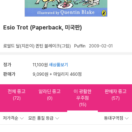
Esio Trot (Paperback, 미국판)
로알드 달(지은이)
퀸틴 블레이크(그림)
Puffin
2009-02-01
정가
11,100원
새상품보기
판매가
9,090원 + 마일리지 460점
전체 중고
알라딘 중고
이 광활한
판매자 중고
우주점
(72)
(0)
(57)
(15)
저가격순
모든 품질 등급
동대구역점