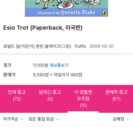
Esio Trot (Paperback, 미국판)
로알드 달(지은이)
퀸틴 블레이크(그림)
Puffin
2009-02-01
정가
11,100원
새상품보기
판매가
9,090원 + 마일리지 460점
전체 중고
알라딘 중고
이 광활한
판매자 중고
우주점
(72)
(0)
(57)
(15)
저가격순
모든 품질 등급
김해점